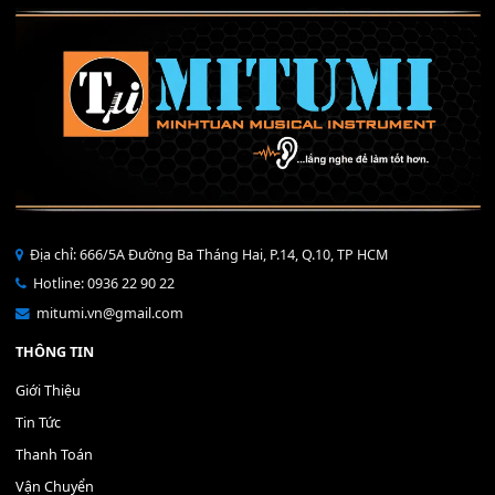
Mỡ tra phím đàn Piano Organ
40,000
₫
THÊM VÀO GIỎ HÀNG
Bộ Nút Đệm Đàn Piano CASIO PX - Giá tốt nhất - Sửa tại n
400,000
₫
THÊM VÀO GIỎ HÀNG