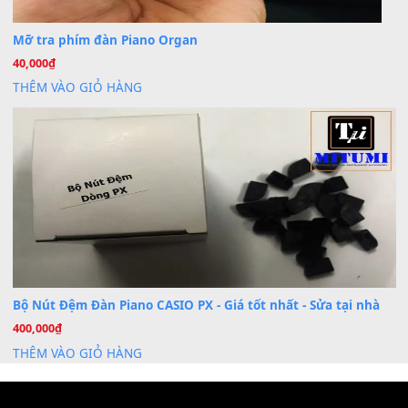
Cài đặt dữ liệu cho đàn PSR-SX900 PSR-SX920 tại MIT
20
Th7
Dịch Vụ Cài Đặt Sample Đàn Organ Yamaha Tận Nhà 
07
Th7
Nâng Tầm Âm Thanh Cho Cây Đàn Của Bạn
Khóa Học Hướng Dẫn Sử Dụng Đàn Organ/Keyboard
26
Th6
Chuyên Sâu TPHCM | MITUMI
Cài đặt dữ liệu sample cho đàn Yamaha PSR-S750 S95
26
Th6