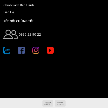
Địa chỉ: 666/5A Đường Ba Tháng Hai, P.14, Q.10, TP HCM
Hotline: 0936 22 90 22
mitumi.vn@gmail.com
THÔNG TIN
Giới Thiệu