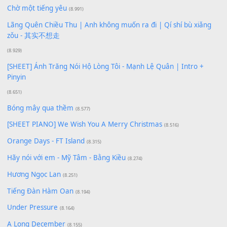
Xem nhiều nhất
Buông bỏ sự phụ thuộc nơi anh (Pinyin)
(18.942)
Phép Màu (OST Đàn Cá Gỗ)
(15.618)
[SHEET PIANO] Happy Birthday
(13.920)
Giá Như - Soobin Hoàng Sơn
(11.359)
Có Em Đời Bỗng Vui
(9.744)
Cơn Mơ Băng Giá
(9.103)
Chờ một tiếng yêu
(8.991)
Lãng Quên Chiều Thu | Anh không muốn ra đi | Qí shí bù xiǎ
zǒu - 其实不想走
(8.929)
[SHEET] Ánh Trăng Nói Hộ Lòng Tôi - Mạnh Lệ Quân | Intro +
Pinyin