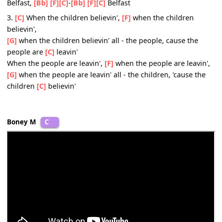
Chorus: Bel-
[C]
fast, Bel-
[G]
fast, when the
[F]
country rin
the leaving
[C]
bell, you're lost
Belfast, Bel-
[G]
fast, when the
[F]
hate you have for one a
nother's past.
You can
[G]
try (You can try), you can try (You can try)
You can try to tell the world the reason why. Bel-
[C]
fast,
Belfast,
[Bb]
[F]
[C]
-
[Bb]
[F]
[C]
Belfast
3.
[C]
When the children believin',
[F]
when the children
believin',
[G]
when the children believin' all - the people, cause the
people are
[C]
leavin'
When the people are leavin',
[F]
when the people are leavi
[G]
when the people are leavin' all - the children, 'cause t
children
[C]
believin'
Boney M
C