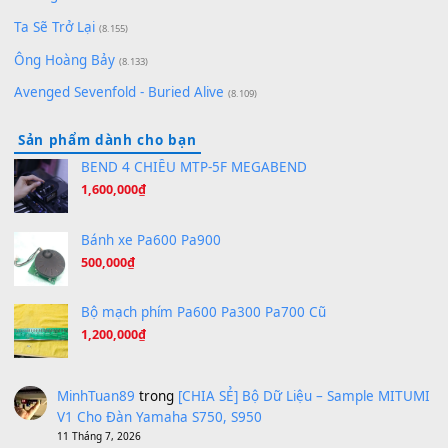
(8.651)
Bóng mây qua thềm
(8.577)
[SHEET PIANO] We Wish You A Merry Christmas
(8.516)
Orange Days - FT Island
(8.315)
Hãy nói với em - Mỹ Tâm - Bằng Kiều
(8.274)
Hương Ngọc Lan
(8.251)
Tiếng Đàn Hàm Oan
(8.194)
Under Pressure
(8.164)
A Long December
(8.155)
Ta Sẽ Trở Lại
(8.155)
Ông Hoàng Bảy
(8.133)
Avenged Sevenfold - Buried Alive
(8.109)