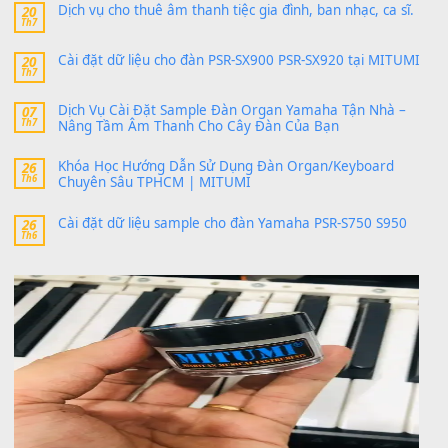
24 Tháng 4, 2026
Có giữ liệu 720 ko tuân e xin với ạ
thaitoanorg
trong
Bộ dữ liệu Sample MITUMI cho Đàn
SX900 và PSR-SX700
24 Tháng 4, 2026
bác ơi cho em hỏi chút , e tải về nhưng chỉ mở dc STYLE , khôn
band tiếng…
MinhTuan89
trong
Lỡ làng duyên em
30 Tháng 9, 2025
Trang hợp âm chưa cập nhật sheet, bạn đợi một thời gian nhé
Khách
trong
Lỡ làng duyên em
30 Tháng 9, 2025
Cho xin sheet nhạc organ được không ạ
BÀI MỚI VIẾT
Dịch vụ cho thuê âm thanh tiệc gia đình, ban nhạc, ca s
20
Th7