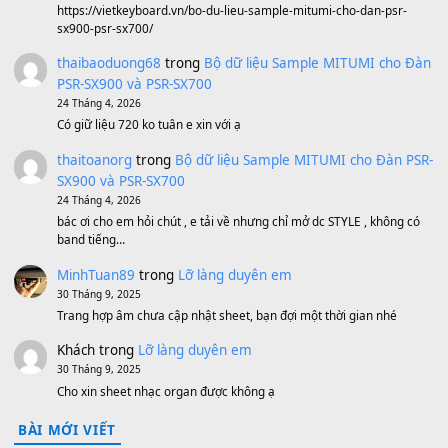
Sản phẩm dành cho bạn
BEND 4 CHIỀU MTP-5F MEGABEND
1,600,000
₫
Bánh xe Pa600 Pa900
500,000
₫
Bộ mạch phím Pa600 Pa300 Pa700 Cũ
1,200,000
₫
MinhTuan89
trong
[CHIA SẺ] Bộ Dữ Liệu – Sample MI
V1 Cho Đàn Yamaha S750, S950
11 Tháng 7, 2026
https://vietkeyboard.vn/bo-du-lieu-sample-mitumi-cho-dan-psr
sx900-psr-sx700/
thaibaoduong68
trong
Bộ dữ liệu Sample MITUMI cho
PSR-SX900 và PSR-SX700