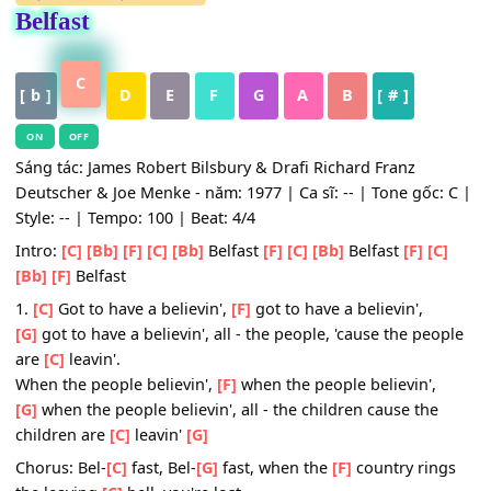
HỢP ÂM
,
Nhạc Quốc Tế
Belfast
C
[ b ]
D
E
F
G
A
B
[ # ]
ON
OFF
Sáng tác: James Robert Bilsbury & Drafi Richard Franz
Deutscher & Joe Menke - năm: 1977 | Ca sĩ: -- | Tone gốc:
Style: -- | Tempo: 100 | Beat: 4/4
Intro:
[C]
[Bb]
[F]
[C]
[Bb]
Belfast
[F]
[C]
[Bb]
Belfast
[F]
[C
[Bb]
[F]
Belfast
1.
[C]
Got to have a believin',
[F]
got to have a believin',
[G]
got to have a believin', all - the people, 'cause the peo
are
[C]
leavin'.
When the people believin',
[F]
when the people believin',