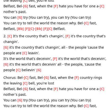
[G]
when the people believin', all - the children cause the
children are
[C]
leavin'
[G]
Chorus: Bel-
[C]
fast, Bel-
[G]
fast, when the
[F]
country rin
the leaving
[C]
bell, you're lost
Belfast, Bel-
[G]
fast, when the
[F]
hate you have for one a
nother's past.
You can
[G]
try (You can try), you can try (You can try)
You can try to tell the world the reason why. Bel-
[C]
fast,
Belfast,
[Bb]
[F]
[C]
-
[Bb]
[F]
[C]
Belfast.
2.
[C]
It's the country that's changin',
[F]
it's the country t
changin'.
[G]
it's the country that's changin', all - the people 'cause
people are
[C]
leavin'.
It's the world that's deceivin',
[F]
it's the world that's decei
[G]
it's the world that's deceivin' all - the people, 'cause t
people
[C]
believin'
[G]