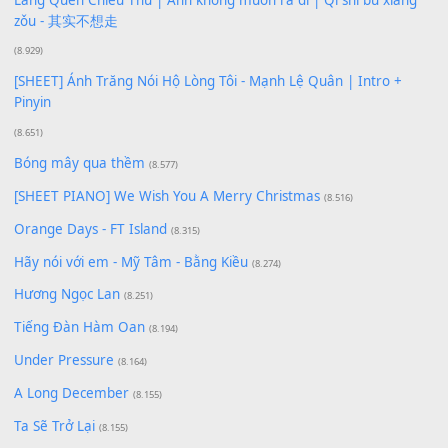
[SHEET PIANO] Happy Birthday
(13.920)
Giá Như - Soobin Hoàng Sơn
(11.359)
Có Em Đời Bỗng Vui
(9.744)
Cơn Mơ Băng Giá
(9.103)
Chờ một tiếng yêu
(8.991)
Lãng Quên Chiều Thu | Anh không muốn ra đi | Qí shí bù xiǎ
zǒu - 其实不想走
(8.929)
[SHEET] Ánh Trăng Nói Hộ Lòng Tôi - Mạnh Lệ Quân | Intro +
Pinyin
(8.651)
Bóng mây qua thềm
(8.577)
[SHEET PIANO] We Wish You A Merry Christmas
(8.516)