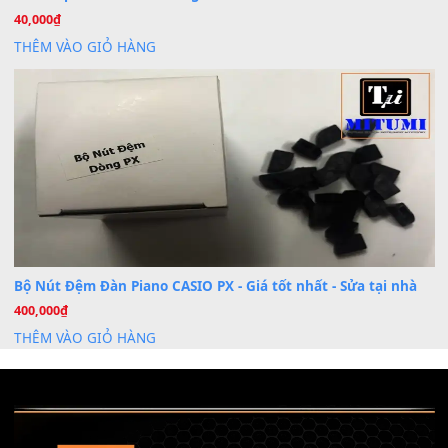
Khóa Học Hướng Dẫn Sử Dụng Đàn Organ/Keyboard
26
Th6
Chuyên Sâu TPHCM | MITUMI
Cài đặt dữ liệu sample cho đàn Yamaha PSR-S750 S95
26
Th6
Mỡ tra phím đàn Piano Organ
40,000
₫