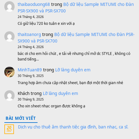
Bánh xe Pa600 Pa900
500,000
₫
Bộ mạch phím Pa600 Pa300 Pa700 Cũ
1,200,000
₫
MinhTuan89
trong
[CHIA SẺ] Bộ Dữ Liệu – Sample MI
V1 Cho Đàn Yamaha S750, S950
11 Tháng 7, 2026
https://vietkeyboard.vn/bo-du-lieu-sample-mitumi-cho-dan-psr
sx900-psr-sx700/
thaibaoduong68
trong
Bộ dữ liệu Sample MITUMI cho
PSR-SX900 và PSR-SX700
24 Tháng 4, 2026
Có giữ liệu 720 ko tuân e xin với ạ
thaitoanorg
trong
Bộ dữ liệu Sample MITUMI cho Đàn
SX900 và PSR-SX700