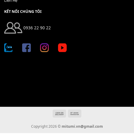
Địa chỉ: 666/5A Đường Ba Tháng Hai, P.14, Q.10, TP HCM
Hotline: 0936 22 90 22
mitumi.vn@gmail.com
THÔNG TIN
Giới Thiệu
Tin Tức
Thanh Toán
Vận Chuyển