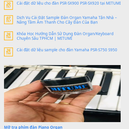
24 Tháng 4, 2026
bác ơi cho em hỏi chút , e tải về nhưng chỉ mở dc STYLE , khôn
band tiếng…
MinhTuan89
trong
Lỡ làng duyên em
30 Tháng 9, 2025
Trang hợp âm chưa cập nhật sheet, bạn đợi một thời gian nhé
Khách
trong
Lỡ làng duyên em
30 Tháng 9, 2025
Cho xin sheet nhạc organ được không ạ
BÀI MỚI VIẾT
Dịch vụ cho thuê âm thanh tiệc gia đình, ban nhạc, ca s
20
Th7
Cài đặt dữ liệu cho đàn PSR-SX900 PSR-SX920 tại MIT
20
Th7
Dịch Vụ Cài Đặt Sample Đàn Organ Yamaha Tận Nhà 
07
Th7
Nâng Tầm Âm Thanh Cho Cây Đàn Của Bạn