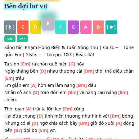
HỢP ÂM
,
Nhạc Trữ Tình
Bến đợi bơ vơ
E
[ b ]
C
D
F
G
A
B
[ # ]
ON
OFF
Sáng tác: Phạm Hồng Biển & Tuấn Sông Thu | Ca sĩ: -- | 
gốc: Em | Style: -- | Tempo: 100 | Beat: 4/4
Ta sinh
[Em]
ra chốn quê hiền
[G]
hòa
Ngày tháng bên
[D]
nhau thương cái
[Bm]
thời thả diều 
[Em]
trâu
Em giận em
[A]
hờn em làm nàng
[Bm]
dâu
Nhẫn cỏ anh
[D]
trao đón em
[Bm]
về hàng cau nắng
[E
chiều.
Thời gian
[A]
trôi ta lớn lên
[Em]
cùng