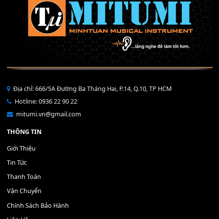
THÊM VÀO GIỎ HÀNG
Bộ Nút Đệm Đàn Piano CASIO PX - Giá tốt nhất - Sửa tại n
400,000
₫
THÊM VÀO GIỎ HÀNG