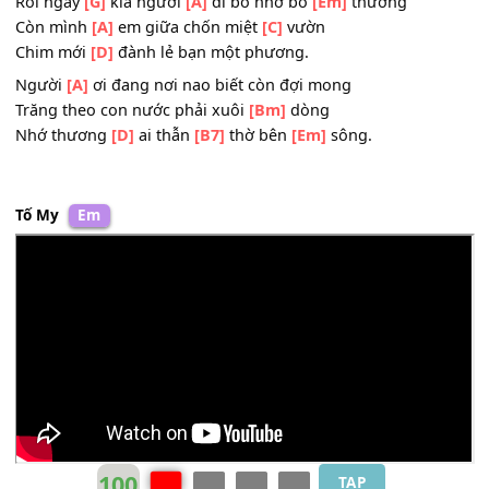
Hai đứa chung
[D]
tình mến thương như hình với
[Bm]
b
Nhưng có ai
[D]
ngờ chia cách bây
[Bm]
giờ đò xuôi
[A]
d
bến
[B7]
đợi bơ
[Em]
vơ.
Rồi ngày
[G]
kia người
[A]
đi bỏ nhớ bỏ
[Em]
thương
Còn mình
[A]
em giữa chốn miệt
[C]
vườn
Chim mới
[D]
đành lẻ bạn một phương.
Người
[A]
ơi đang nơi nao biết còn đợi mong
Trăng theo con nước phải xuôi
[Bm]
dòng
Nhớ thương
[D]
ai thẫn
[B7]
thờ bên
[Em]
sông.
Tố My
Em