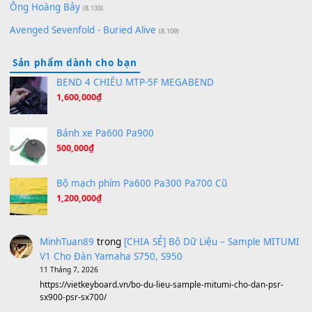
Orange Days - FT Island
(8.315)
Hãy nói với em - Mỹ Tâm - Bằng Kiều
(8.274)
Hương Ngọc Lan
(8.251)
Tiếng Đàn Hàm Oan
(8.194)
Under Pressure
(8.164)
A Long December
(8.155)
Ta Sẽ Trở Lại
(8.155)
Ông Hoàng Bảy
(8.133)
Avenged Sevenfold - Buried Alive
(8.109)
Sản phẩm dành cho bạn
BEND 4 CHIỀU MTP-5F MEGABEND
1,600,000
₫