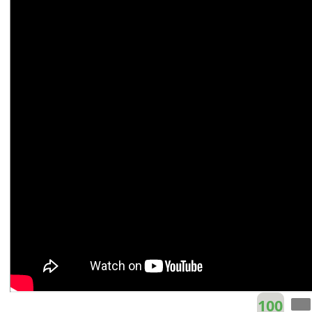
Sơn Tùng M-TP
F