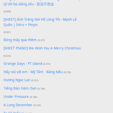
Phép Màu (OST Đàn Cá Gỗ)
(15.618)
[SHEET PIANO] Happy Birthday
(13.920)
Giá Như - Soobin Hoàng Sơn
(11.359)
Có Em Đời Bỗng Vui
(9.744)
Cơn Mơ Băng Giá
(9.103)
Chờ một tiếng yêu
(8.991)
Lãng Quên Chiều Thu | Anh không muốn ra đi |
Qí shí bù xiǎng zǒu - 其实不想走
(8.929)
[SHEET] Ánh Trăng Nói Hộ Lòng Tôi - Mạnh Lệ
Quân | Intro + Pinyin
(8.651)
Bóng mây qua thềm
(8.577)