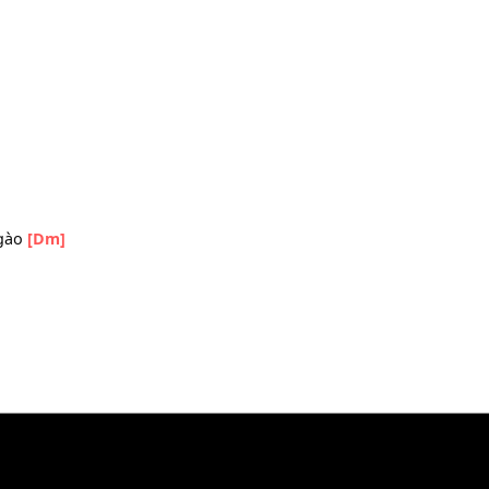
ơng
m.
ạt
ghẹn ngào
[Dm]