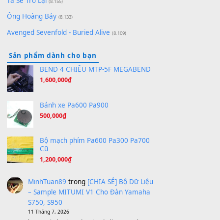
[SHEET PIANO] We Wish You A Merry Christmas
(8.516)
Orange Days - FT Island
(8.315)
Hãy nói với em - Mỹ Tâm - Bằng Kiều
(8.274)
Hương Ngọc Lan
(8.251)
Tiếng Đàn Hàm Oan
(8.194)
Under Pressure
(8.164)
A Long December
(8.155)
Ta Sẽ Trở Lại
(8.155)
Ông Hoàng Bảy
(8.133)
Avenged Sevenfold - Buried Alive
(8.109)
Sản phẩm dành cho bạn