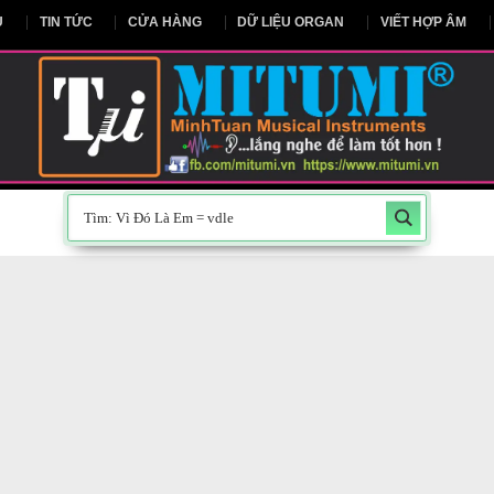
NG CHỦ
TIN TỨC
CỬA HÀNG
DỮ LIỆU ORGAN
V