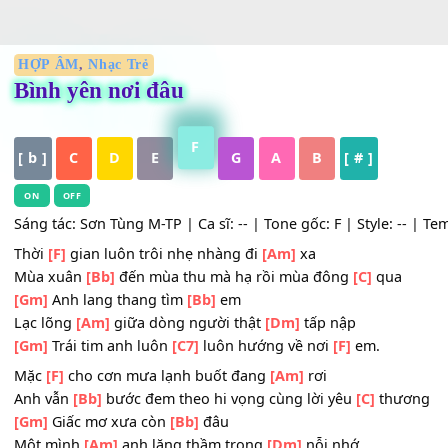
HỢP ÂM
,
Nhạc Trẻ
Bình yên nơi đâu
F
[ b ]
C
D
E
G
A
B
[ # ]
ON
OFF
Sáng tác: Sơn Tùng M-TP | Ca sĩ: -- | Tone gốc: F | Style: 
Thời
[F]
gian luôn trôi nhẹ nhàng đi
[Am]
xa
Mùa xuân
[Bb]
đến mùa thu mà hạ rồi mùa đông
[C]
qua
[Gm]
Anh lang thang tìm
[Bb]
em
Lạc lõng
[Am]
giữa dòng người thật
[Dm]
tấp nập
[Gm]
Trái tim anh luôn
[C7]
luôn hướng về nơi
[F]
em.