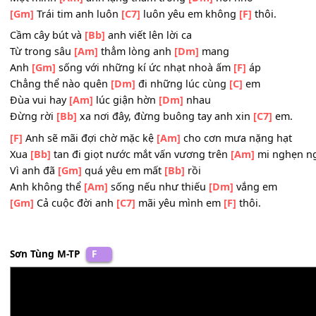
Mặc
[F]
cho cơn mưa lạnh buốt đang
[Am]
rơi
Anh vẫn
[Bb]
bước đem theo hi vọng cùng lời yêu
[C]
thư
[Gm]
Giấc mơ xưa còn
[Bb]
đâu
Một mình
[Am]
anh lặng thầm trong
[Dm]
nỗi nhớ
[Gm]
Trái tim anh luôn
[C7]
luôn yêu em không
[F]
thôi.
Cầm cây bút và
[Bb]
anh viết lên lời ca
Từ trong sâu
[Am]
thẳm lòng anh
[Dm]
mang
Anh
[Gm]
sống với những kí ức nhạt nhoà ấm
[F]
áp
Chẳng thể nào quên
[Dm]
đi những lúc cùng
[C]
em
Đùa vui hay
[Am]
lúc giận hờn
[Dm]
nhau
Đừng rời
[Bb]
xa nơi đây, đừng buông tay anh xin
[C7]
e
[F]
Anh sẽ mãi đợi chờ mặc kệ
[Am]
cho cơn mưa nặng h
Xua
[Bb]
tan đi giọt nước mắt vấn vương trên
[Am]
mi n
Vì anh đã
[Gm]
quá yêu em mất
[Bb]
rồi
Anh không thể
[Am]
sống nếu như thiếu
[Dm]
vắng em
[Gm]
Cả cuộc đời anh
[C7]
mãi yêu mình em
[F]
thôi.