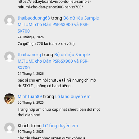
BEND 4 CHIỀU MTP-5F MEGABEND
1,600,000
₫
Bánh xe Pa600 Pa900
500,000
₫
Bộ mạch phím Pa600 Pa300 Pa700
Cũ
1,200,000
₫
MinhTuan89
trong
[CHIA SẺ] Bộ Dữ Liệu
– Sample MITUMI V1 Cho Đàn Yamaha
S750, S950
11 Tháng 7, 2026
https://vietkeyboard.vn/bo-du-lieu-sample-
mitumi-cho-dan-psr-sx900-psr-sx700/
thaibaoduong68
trong
Bộ dữ liệu Sample
MITUMI cho Đàn PSR-SX900 và PSR-