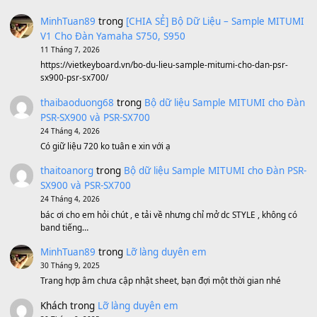
Sản phẩm dành cho bạn
BEND 4 CHIỀU MTP-5F MEGABEND
1,600,000
₫
Bánh xe Pa600 Pa900
500,000
₫
Bộ mạch phím Pa600 Pa300 Pa700 Cũ
1,200,000
₫
MinhTuan89
trong
[CHIA SẺ] Bộ Dữ Liệu – Sample MI
V1 Cho Đàn Yamaha S750, S950
11 Tháng 7, 2026
https://vietkeyboard.vn/bo-du-lieu-sample-mitumi-cho-dan-psr
sx900-psr-sx700/