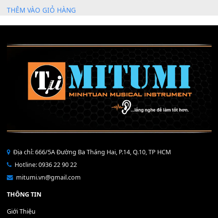
Mỡ tra phím đàn Piano Organ
40,000
₫
THÊM VÀO GIỎ HÀNG
Bộ Nút Đệm Đàn Piano CASIO PX - Giá tốt nhất - Sửa tại n
400,000
₫