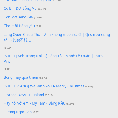
Xem nhiều nhất
Buông bỏ sự phụ thuộc nơi anh (Pinyin)
(18.942)
Phép Màu (OST Đàn Cá Gỗ)
(15.618)
[SHEET PIANO] Happy Birthday
(13.920)
Giá Như - Soobin Hoàng Sơn
(11.359)
Có Em Đời Bỗng Vui
(9.744)
Cơn Mơ Băng Giá
(9.103)
Chờ một tiếng yêu
(8.991)
Lãng Quên Chiều Thu | Anh không muốn ra đi | Qí shí bù xiǎ
zǒu - 其实不想走
(8.929)
[SHEET] Ánh Trăng Nói Hộ Lòng Tôi - Mạnh Lệ Quân | Intro +