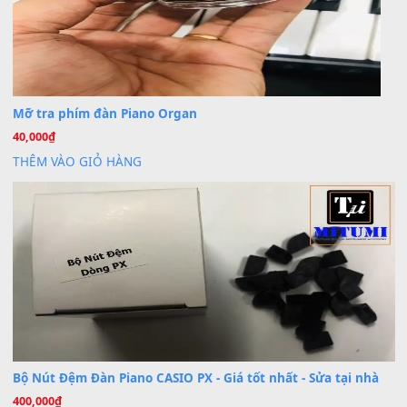
Dịch vụ cho thuê âm thanh tiệc gia đình, ban nhạc, ca s
20
Th7
Cài đặt dữ liệu cho đàn PSR-SX900 PSR-SX920 tại MIT
20
Th7
Dịch Vụ Cài Đặt Sample Đàn Organ Yamaha Tận Nhà 
07
Th7
Nâng Tầm Âm Thanh Cho Cây Đàn Của Bạn
Khóa Học Hướng Dẫn Sử Dụng Đàn Organ/Keyboard
26
Th6
Chuyên Sâu TPHCM | MITUMI
Cài đặt dữ liệu sample cho đàn Yamaha PSR-S750 S95
26
Th6