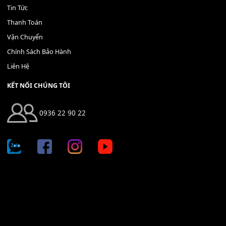
THÊM VÀO GIỎ HÀNG
Địa chỉ: 666/5A Đường Ba Tháng Hai, P.14, Q.10, TP HCM
Hotline: 0936 22 90 22
mitumi.vn@gmail.com
THÔNG TIN