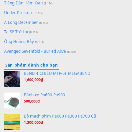
Pinyin
(8.651)
Bóng mây qua thềm
(8.577)
[SHEET PIANO] We Wish You A Merry Christmas
(8.516)
Orange Days - FT Island
(8.315)
Hãy nói với em - Mỹ Tâm - Bằng Kiều
(8.274)
Hương Ngọc Lan
(8.251)
Tiếng Đàn Hàm Oan
(8.194)
Under Pressure
(8.164)
A Long December
(8.155)
Ta Sẽ Trở Lại
(8.155)
Ông Hoàng Bảy
(8.133)
Avenged Sevenfold - Buried Alive
(8.109)