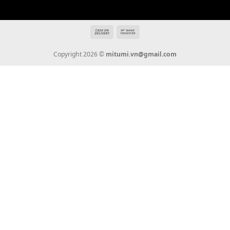
Giới Thiệu
Tin Tức
Thanh Toán
Vận Chuyển
Chính Sách Bảo Hành
Liên Hệ
KẾT NỐI CHÚNG TÔI
0936 22 90 22