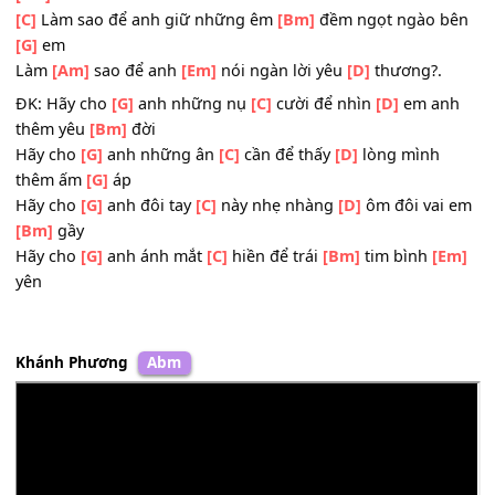
2.
[G]
Bỗng dưng sao một
[Em]
ngày, anh nhận
[D]
ra đa
yêu
[Em]
người
[G]
Bỗng dưng sao một
[Em]
ngày, anh nhận
[D]
ra đang
[Em]
em
[C]
Làm sao để anh giữ những êm
[Bm]
đềm ngọt ngào 
[G]
em
Làm
[Am]
sao để anh
[Em]
nói ngàn lời yêu
[D]
thương?.
ĐK: Hãy cho
[G]
anh những nụ
[C]
cười để nhìn
[D]
em a
thêm yêu
[Bm]
đời
Hãy cho
[G]
anh những ân
[C]
cần để thấy
[D]
lòng mình
thêm ấm
[G]
áp
Hãy cho
[G]
anh đôi tay
[C]
này nhẹ nhàng
[D]
ôm đôi va
[Bm]
gầy
Hãy cho
[G]
anh ánh mắt
[C]
hiền để trái
[Bm]
tim bình
[
yên