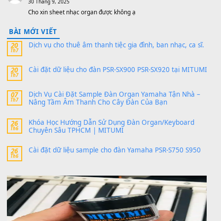
thaibaoduong68
trong
Bộ dữ liệu Sample MITUMI cho
PSR-SX900 và PSR-SX700
24 Tháng 4, 2026
Có giữ liệu 720 ko tuân e xin với ạ
thaitoanorg
trong
Bộ dữ liệu Sample MITUMI cho Đàn
SX900 và PSR-SX700
24 Tháng 4, 2026
bác ơi cho em hỏi chút , e tải về nhưng chỉ mở dc STYLE , khôn
band tiếng…
MinhTuan89
trong
Lỡ làng duyên em
30 Tháng 9, 2025
Trang hợp âm chưa cập nhật sheet, bạn đợi một thời gian nhé
Khách
trong
Lỡ làng duyên em
30 Tháng 9, 2025
Cho xin sheet nhạc organ được không ạ
BÀI MỚI VIẾT