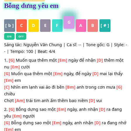
HỢP ÂM
,
Nhạc Trẻ
Bỗng dưng yêu em
G
[ b ]
C
D
E
F
A
B
[ # ]
ON
OFF
Sáng tác: Nguyễn Văn Chung | Ca sĩ: -- | Tone gốc: G | Sty
- | Tempo: 100 | Beat: 4/4
1.
[G]
Muốn qua thêm một
[Em]
ngày để nhận
[D]
thêm 
nụ
[Em]
cười
[G]
Muốn qua thêm một
[Em]
ngày, để ngày
[D]
mai lại t
[Em]
em
[C]
Nhìn em lạnh vai áo đi bên
[Bm]
anh trong cơn mưa
chiều
Chợt
[Am]
trái tim anh ấm thêm bao niềm
[D]
vui