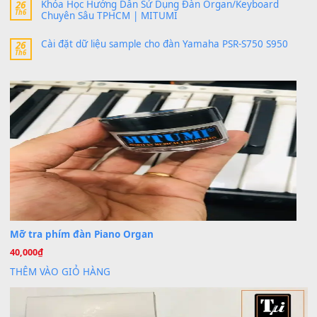
Trang hợp âm chưa cập nhật sheet, bạn đợi một thời gian nhé
Khách
trong
Lỡ làng duyên em
30 Tháng 9, 2025
Cho xin sheet nhạc organ được không ạ
BÀI MỚI VIẾT
Dịch vụ cho thuê âm thanh tiệc gia đình, ban nhạc, ca s
20
Th7
Cài đặt dữ liệu cho đàn PSR-SX900 PSR-SX920 tại MIT
20
Th7
Dịch Vụ Cài Đặt Sample Đàn Organ Yamaha Tận Nhà 
07
Th7
Nâng Tầm Âm Thanh Cho Cây Đàn Của Bạn
Khóa Học Hướng Dẫn Sử Dụng Đàn Organ/Keyboard
26
Th6
Chuyên Sâu TPHCM | MITUMI
Cài đặt dữ liệu sample cho đàn Yamaha PSR-S750 S95
26
Th6