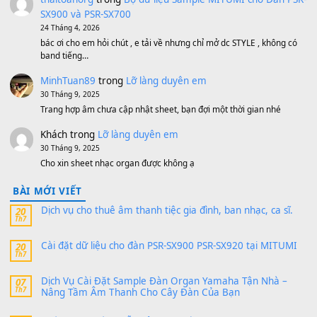
MinhTuan89
trong
[CHIA SẺ] Bộ Dữ Liệu – Sample MI
V1 Cho Đàn Yamaha S750, S950
11 Tháng 7, 2026
https://vietkeyboard.vn/bo-du-lieu-sample-mitumi-cho-dan-psr
sx900-psr-sx700/
thaibaoduong68
trong
Bộ dữ liệu Sample MITUMI cho
PSR-SX900 và PSR-SX700
24 Tháng 4, 2026
Có giữ liệu 720 ko tuân e xin với ạ
thaitoanorg
trong
Bộ dữ liệu Sample MITUMI cho Đàn
SX900 và PSR-SX700
24 Tháng 4, 2026
bác ơi cho em hỏi chút , e tải về nhưng chỉ mở dc STYLE , khôn
band tiếng…
MinhTuan89
trong
Lỡ làng duyên em
30 Tháng 9, 2025