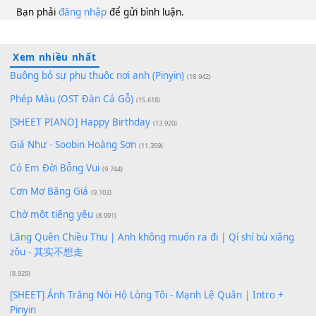
100
TAP
Lượt xem:
156
Để lại một bình luận
Bạn phải
đăng nhập
để gửi bình luận.
Xem nhiều nhất
Buông bỏ sự phụ thuộc nơi anh (Pinyin)
(18.942)
Phép Màu (OST Đàn Cá Gỗ)
(15.618)
[SHEET PIANO] Happy Birthday
(13.920)
Giá Như - Soobin Hoàng Sơn
(11.359)
Có Em Đời Bỗng Vui
(9.744)