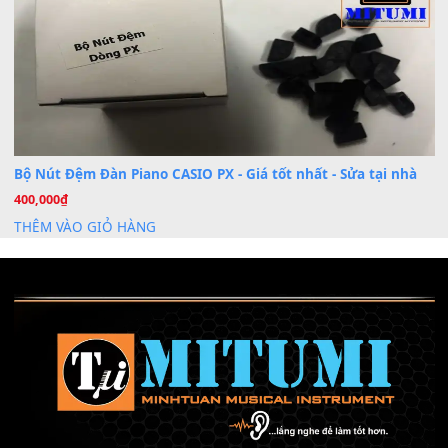
Mỡ tra phím đàn Piano Organ
40,000
₫
THÊM VÀO GIỎ HÀNG