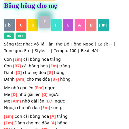
HỢP ÂM
,
Nhạc Trữ Tình
Bông hồng cho mẹ
E
[ b ]
C
D
F
G
A
B
[ # ]
ON
OFF
Sáng tác: nhạc Võ Tá Hân, thơ Đỗ Hồng Ngọc | Ca sĩ: -- |
Tone gốc: Em | Style: -- | Tempo: 100 | Beat: 4/4
Con
[Em]
cài bông hoa trắng
Con
[B7]
cài bông hoa
[Em]
trắng
Dành
[D]
cho mẹ đóa
[G]
hồng
Dành
[Am]
cho mẹ đóa
[B7]
hồng.
Mẹ nhớ gài lên
[Em]
ngực
Mẹ
[D]
nhớ gài lên
[G]
ngực
Mẹ
[Am]
nhớ gài lên
[B7]
ngực