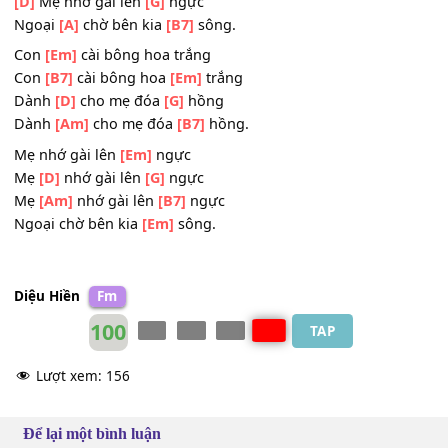
Ngoại chờ bên kia
[Em]
sông.
[Em]
Con cài bông hoa
[A]
trắng
[Em]
Dành cho mẹ đóa
[A]
hồng
[D]
Mẹ nhớ gài lên
[G]
ngực
Ngoại
[A]
chờ bên kia
[B7]
sông.
Con
[Em]
cài bông hoa trắng
Con
[B7]
cài bông hoa
[Em]
trắng
Dành
[D]
cho mẹ đóa
[G]
hồng
Dành
[Am]
cho mẹ đóa
[B7]
hồng.
Mẹ nhớ gài lên
[Em]
ngực
Mẹ
[D]
nhớ gài lên
[G]
ngực
Mẹ
[Am]
nhớ gài lên
[B7]
ngực
Ngoại chờ bên kia
[Em]
sông.
Diệu Hiền
Fm