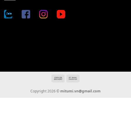
Địa chỉ: 666/5A Đường Ba Tháng Hai, P.14, Q.10, TP HCM
Hotline: 0936 22 90 22
mitumi.vn@gmail.com
THÔNG TIN
Giới Thiệu
Tin Tức
Thanh Toán
Vận Chuyển
Chính Sách Bảo Hành
Liên Hệ
KẾT NỐI CHÚNG TÔI