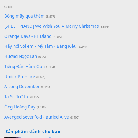
Cơn Mơ Băng Giá
(9.103)
Chờ một tiếng yêu
(8.991)
Lãng Quên Chiều Thu | Anh không muốn ra đi | Qí shí bù xiǎ
zǒu - 其实不想走
(8.929)
[SHEET] Ánh Trăng Nói Hộ Lòng Tôi - Mạnh Lệ Quân | Intro +
Pinyin
(8.651)
Bóng mây qua thềm
(8.577)
[SHEET PIANO] We Wish You A Merry Christmas
(8.516)
Orange Days - FT Island
(8.315)
Hãy nói với em - Mỹ Tâm - Bằng Kiều
(8.274)
Hương Ngọc Lan
(8.251)
Tiếng Đàn Hàm Oan
(8.194)