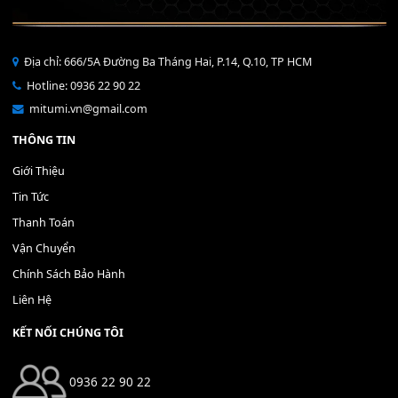
Bộ Nút Đệm Đàn Piano CASIO PX - Giá tốt nhất - Sửa tại n
400,000
₫
THÊM VÀO GIỎ HÀNG