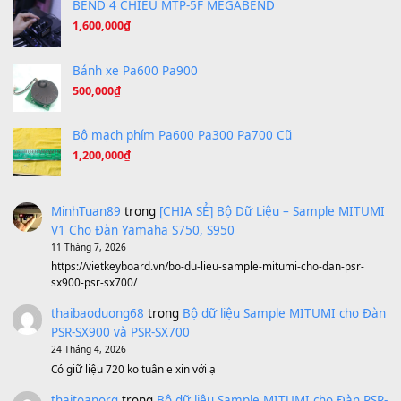
Under Pressure
(8.164)
A Long December
(8.155)
Ta Sẽ Trở Lại
(8.155)
Ông Hoàng Bảy
(8.133)
Avenged Sevenfold - Buried Alive
(8.109)
Sản phẩm dành cho bạn
BEND 4 CHIỀU MTP-5F MEGABEND
1,600,000
₫
Bánh xe Pa600 Pa900
500,000
₫
Bộ mạch phím Pa600 Pa300 Pa700 Cũ
1,200,000
₫