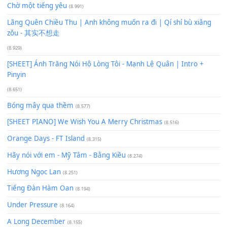
Phép Màu (OST Đàn Cá Gỗ)
(15.618)
[SHEET PIANO] Happy Birthday
(13.920)
Giá Như - Soobin Hoàng Sơn
(11.359)
Có Em Đời Bỗng Vui
(9.744)
Cơn Mơ Băng Giá
(9.103)
Chờ một tiếng yêu
(8.991)
Lãng Quên Chiều Thu | Anh không muốn ra đi | Qí shí bù xiǎ
zǒu - 其实不想走
(8.929)
[SHEET] Ánh Trăng Nói Hộ Lòng Tôi - Mạnh Lệ Quân | Intro +
Pinyin
(8.651)
Bóng mây qua thềm
(8.577)