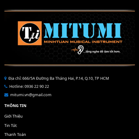
40,000
₫
THÊM VÀO GIỎ HÀNG
Bộ Nút Đệm Đàn Piano CASIO PX - Giá tốt nhất - Sửa tại n
400,000
₫
THÊM VÀO GIỎ HÀNG