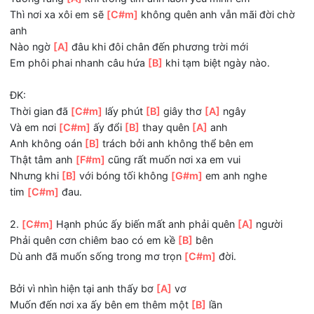
Tình yêu bao lâu nay, tựa áng mây
[C#m]
bay.
T-ĐK:
Tưởng rằng
[A]
khi trong tim anh luôn yêu mình em
Thì nơi xa xôi em sẽ
[C#m]
không quên anh vẫn mãi đời 
anh
Nào ngờ
[A]
đâu khi đôi chân đến phương trời mới
Em phôi phai nhanh câu hứa
[B]
khi tạm biệt ngày nào.
ĐK:
Thời gian đã
[C#m]
lấy phút
[B]
giây thơ
[A]
ngây
Và em nơi
[C#m]
ấy đổi
[B]
thay quên
[A]
anh
Anh không oán
[B]
trách bởi anh không thể bên em
Thật tâm anh
[F#m]
cũng rất muốn nơi xa em vui
Nhưng khi
[B]
với bóng tối không
[G#m]
em anh nghe
tim
[C#m]
đau.