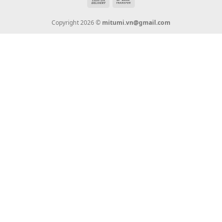
Tin Tức
Thanh Toán
Vận Chuyển
Chính Sách Bảo Hành
Liên Hệ
KẾT NỐI CHÚNG TÔI
0936 22 90 22