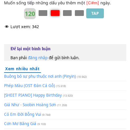
2.
[C#m]
Hạnh phúc ấy biến mất anh phải quên
[A]
người
Phải quên cơn chiêm bao có em kề
[B]
bên
Dù anh đã muốn sống trong mơ trọn
[C#m]
đời.
Bởi vì nhìn hiện tại anh thấy bơ
[A]
vơ
Muốn đến nơi xa ấy bên em thêm một
[B]
lần
Muốn sống tiếp những dấu yêu thêm một
[C#m]
ngày.
120
TAP
Lượt xem:
342
Để lại một bình luận
Bạn phải
đăng nhập
để gửi bình luận.
Xem nhiều nhất
Buông bỏ sự phụ thuộc nơi anh (Pinyin)
(18.942)