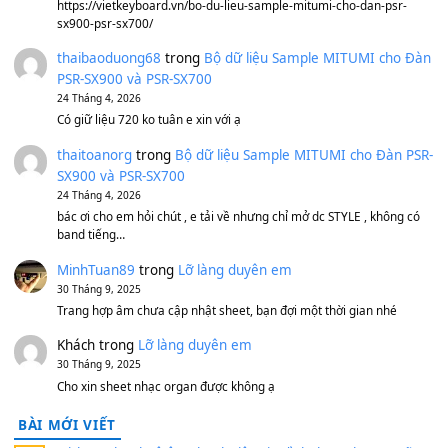
1,600,000
₫
Bánh xe Pa600 Pa900
500,000
₫
Bộ mạch phím Pa600 Pa300 Pa700 Cũ
1,200,000
₫
MinhTuan89
trong
[CHIA SẺ] Bộ Dữ Liệu – Sample MI
V1 Cho Đàn Yamaha S750, S950
11 Tháng 7, 2026
https://vietkeyboard.vn/bo-du-lieu-sample-mitumi-cho-dan-psr
sx900-psr-sx700/
thaibaoduong68
trong
Bộ dữ liệu Sample MITUMI cho
PSR-SX900 và PSR-SX700
24 Tháng 4, 2026
Có giữ liệu 720 ko tuân e xin với ạ