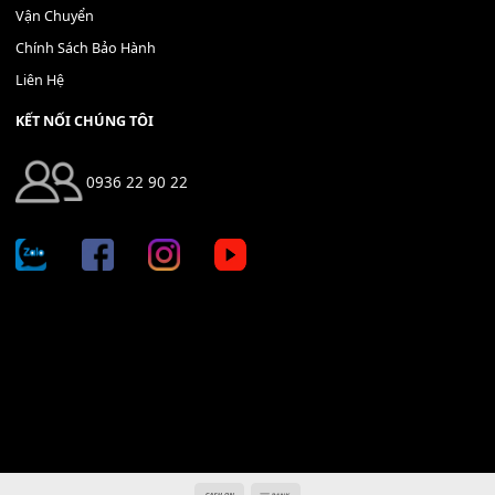
Địa chỉ: 666/5A Đường Ba Tháng Hai, P.14, Q.10, TP HCM
Hotline: 0936 22 90 22
mitumi.vn@gmail.com
THÔNG TIN
Giới Thiệu