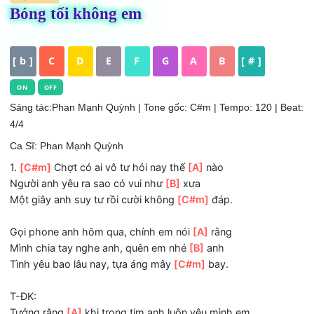
HỢP ÂM
Bóng tối không em
[ b ]
C
D
E
F
G
A
B
[ # ]
ON
OFF
Sáng tác:Phan Mạnh Quỳnh
| Tone gốc: C#m | Tempo: 120 | 
4/4
Ca Sĩ: Phan Mạnh Quỳnh
1.
[C#m]
Chợt có ai vô tư hỏi nay thế
[A]
nào
Người anh yêu ra sao có vui như
[B]
xưa
Một giây anh suy tư rồi cười không
[C#m]
đáp.
Gọi phone anh hôm qua, chính em nói
[A]
rằng
Mình chia tay nghe anh, quên em nhé
[B]
anh