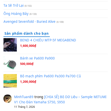
[SHEET PIANO] We Wish You A Merry Christmas
(8.516)
Orange Days - FT Island
(8.315)
Hãy nói với em - Mỹ Tâm - Bằng Kiều
(8.274)
Hương Ngọc Lan
(8.251)
Tiếng Đàn Hàm Oan
(8.194)
Under Pressure
(8.164)
A Long December
(8.155)
Ta Sẽ Trở Lại
(8.155)
Ông Hoàng Bảy
(8.133)
Avenged Sevenfold - Buried Alive
(8.109)
Sản phẩm dành cho bạn
BEND 4 CHIỀU MTP-5F MEGABEND