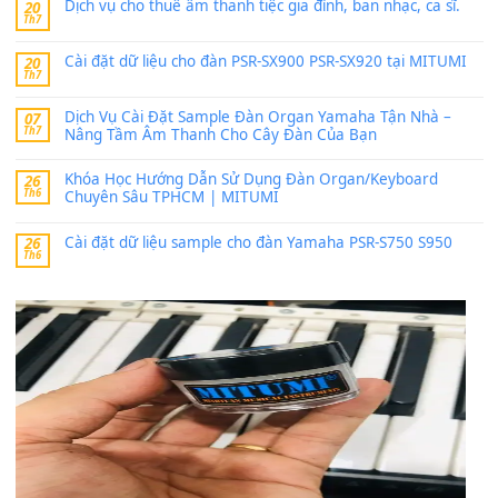
thaitoanorg
trong
Bộ dữ liệu Sample MITUMI cho Đàn
SX900 và PSR-SX700
24 Tháng 4, 2026
bác ơi cho em hỏi chút , e tải về nhưng chỉ mở dc STYLE , khôn
band tiếng…
MinhTuan89
trong
Lỡ làng duyên em
30 Tháng 9, 2025
Trang hợp âm chưa cập nhật sheet, bạn đợi một thời gian nhé
Khách
trong
Lỡ làng duyên em
30 Tháng 9, 2025
Cho xin sheet nhạc organ được không ạ
BÀI MỚI VIẾT
Dịch vụ cho thuê âm thanh tiệc gia đình, ban nhạc, ca s
20
Th7
Cài đặt dữ liệu cho đàn PSR-SX900 PSR-SX920 tại MIT
20
Th7