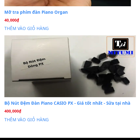
Dịch Vụ Cài Đặt Sample Đàn Organ Yamaha Tận Nhà 
07
Th7
Nâng Tầm Âm Thanh Cho Cây Đàn Của Bạn
Khóa Học Hướng Dẫn Sử Dụng Đàn Organ/Keyboard
26
Th6
Chuyên Sâu TPHCM | MITUMI
Cài đặt dữ liệu sample cho đàn Yamaha PSR-S750 S95
26
Th6
Mỡ tra phím đàn Piano Organ