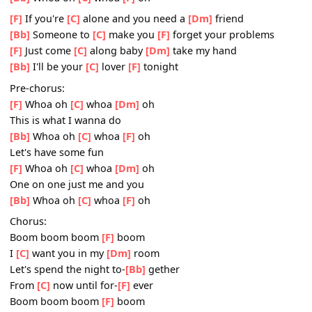
[F]
Whoa oh
[C]
whoa
[Dm]
oh
[Bb]
Whoa oh
[C]
whoa
[F]
oh
[F]
Whoa oh
[C]
whoa
[Dm]
oh
[Bb]
Whoa oh
[C]
whoa
[F]
oh
[F]
If you're
[C]
alone and you need a
[Dm]
friend
[Bb]
Someone to
[C]
make you
[F]
forget your problems
[F]
Just come
[C]
along baby
[Dm]
take my hand
[Bb]
I'll be your
[C]
lover
[F]
tonight
Pre-chorus:
[F]
Whoa oh
[C]
whoa
[Dm]
oh
This is what I wanna do
[Bb]
Whoa oh
[C]
whoa
[F]
oh
Let's have some fun
[F]
Whoa oh
[C]
whoa
[Dm]
oh
One on one just me and you
[Bb]
Whoa oh
[C]
whoa
[F]
oh