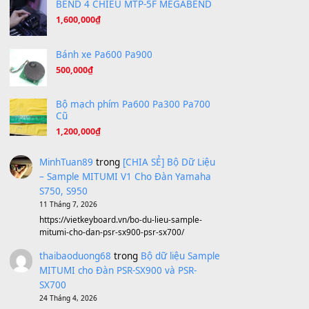
Hãy nói với em - Mỹ Tâm - Bằng Kiều
(8.274)
Hương Ngọc Lan
(8.251)
Tiếng Đàn Hàm Oan
(8.194)
Under Pressure
(8.164)
A Long December
(8.155)
Ta Sẽ Trở Lại
(8.155)
Ông Hoàng Bảy
(8.133)
Avenged Sevenfold - Buried Alive
(8.109)
Sản phẩm dành cho bạn
BEND 4 CHIỀU MTP-5F MEGABEND
1,600,000
₫
Bánh xe Pa600 Pa900