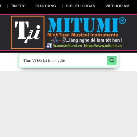
NG CHỦ
TIN TỨC
CỬA HÀNG
DỮ LIỆU ORGAN
V