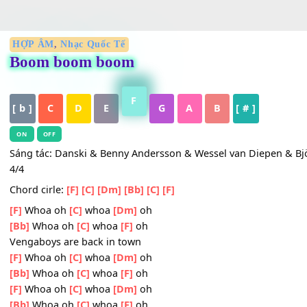
HỢP ÂM
,
Nhạc Quốc Tế
Boom boom boom
F
[ b ]
C
D
E
G
A
B
[ # ]
ON
OFF
Sáng tác: Danski & Benny Andersson & Wessel van Diepen &
4/4
Chord cirle:
[F]
[C]
[Dm]
[Bb]
[C]
[F]
[F]
Whoa oh
[C]
whoa
[Dm]
oh
[Bb]
Whoa oh
[C]
whoa
[F]
oh
Vengaboys are back in town