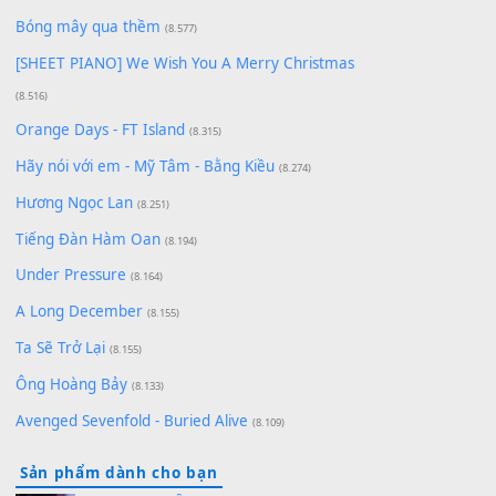
Có Em Đời Bỗng Vui
(9.744)
Cơn Mơ Băng Giá
(9.103)
Chờ một tiếng yêu
(8.991)
Lãng Quên Chiều Thu | Anh không muốn ra đi |
Qí shí bù xiǎng zǒu - 其实不想走
(8.929)
[SHEET] Ánh Trăng Nói Hộ Lòng Tôi - Mạnh Lệ
Quân | Intro + Pinyin
(8.651)
Bóng mây qua thềm
(8.577)
[SHEET PIANO] We Wish You A Merry Christmas
(8.516)
Orange Days - FT Island
(8.315)