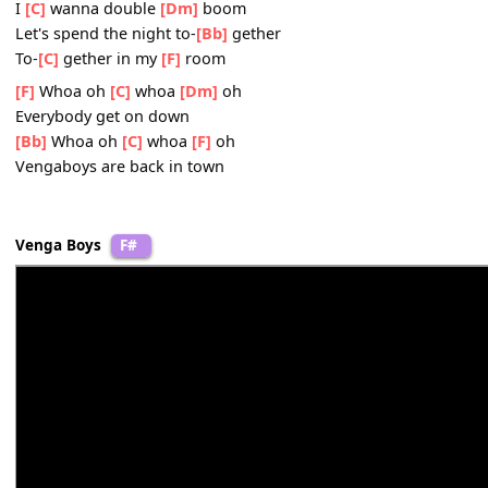
Chorus:
Boom boom boom
[F]
boom
I
[C]
want you in my
[Dm]
room
Let's spend the night to-
[Bb]
gether
From
[C]
now until for-
[F]
ever
Boom boom boom
[F]
boom
I
[C]
wanna double
[Dm]
boom
Let's spend the night to-
[Bb]
gether
To-
[C]
gether in my
[F]
room
[F]
Whoa oh
[C]
whoa
[Dm]
oh
Everybody get on down
[Bb]
Whoa oh
[C]
whoa
[F]
oh
Vengaboys are back in town
Venga Boys
F#