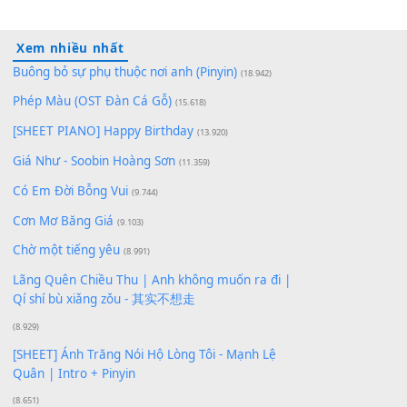
10
Lượt xem:
210
Để lại một bình luận
Bạn phải
đăng nhập
để gửi bình luận.
Xem nhiều nhất
Buông bỏ sự phụ thuộc nơi anh (Pinyin)
(18.942)
Phép Màu (OST Đàn Cá Gỗ)
(15.618)
[SHEET PIANO] Happy Birthday
(13.920)
Giá Như - Soobin Hoàng Sơn
(11.359)