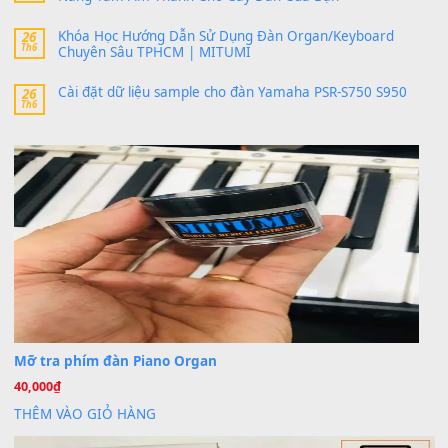
SX900 và PSR-SX700
24 Tháng 4, 2026
bác ơi cho em hỏi chút , e tải về nhưng chỉ mở dc STYLE , khôn
band tiếng…
MinhTuan89
trong
Lỡ làng duyên em
30 Tháng 9, 2025
Trang hợp âm chưa cập nhật sheet, bạn đợi một thời gian nhé
Khách
trong
Lỡ làng duyên em
30 Tháng 9, 2025
Cho xin sheet nhạc organ được không ạ
BÀI MỚI VIẾT
Dịch vụ cho thuê âm thanh tiệc gia đình, ban nhạc, ca s
20
Th7
Cài đặt dữ liệu cho đàn PSR-SX900 PSR-SX920 tại MIT
20
Th7
Dịch Vụ Cài Đặt Sample Đàn Organ Yamaha Tận Nhà 
07
Th7
Nâng Tầm Âm Thanh Cho Cây Đàn Của Bạn