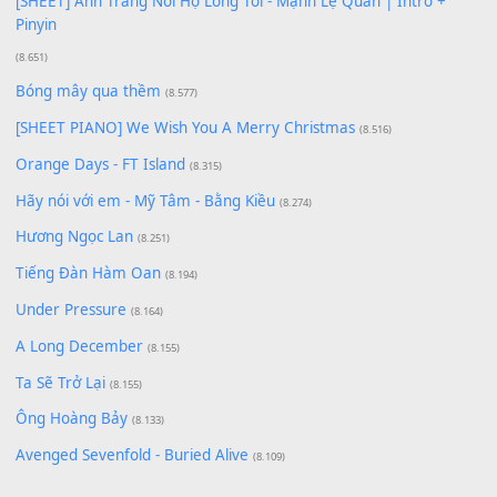
[SHEET PIANO] Happy Birthday
(13.920)
Giá Như - Soobin Hoàng Sơn
(11.359)
Có Em Đời Bỗng Vui
(9.744)
Cơn Mơ Băng Giá
(9.103)
Chờ một tiếng yêu
(8.991)
Lãng Quên Chiều Thu | Anh không muốn ra đi | Qí shí bù xiǎ
zǒu - 其实不想走
(8.929)
[SHEET] Ánh Trăng Nói Hộ Lòng Tôi - Mạnh Lệ Quân | Intro +
Pinyin
(8.651)
Bóng mây qua thềm
(8.577)
[SHEET PIANO] We Wish You A Merry Christmas
(8.516)