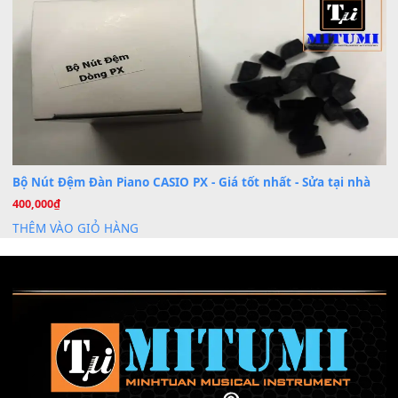
Khóa Học Hướng Dẫn Sử Dụng Đàn Organ/Keyboard
26
Th6
Chuyên Sâu TPHCM | MITUMI
Cài đặt dữ liệu sample cho đàn Yamaha PSR-S750 S95
26
Th6
Mỡ tra phím đàn Piano Organ
40,000
₫