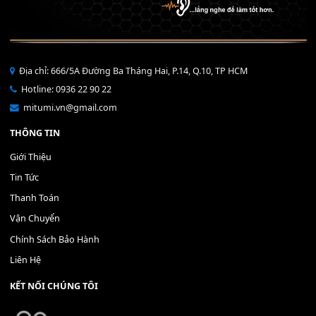
THÊM VÀO GIỎ HÀNG
Bộ Nút Đệm Đàn Piano CASIO PX - Giá tốt nhất - Sửa tại n
400,000
₫
THÊM VÀO GIỎ HÀNG