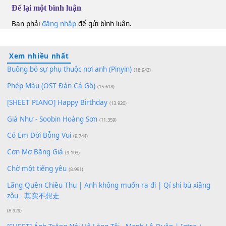
Hoàng Tôn
Bm
100
TAP
Lượt xem:
243
Để lại một bình luận
Bạn phải
đăng nhập
để gửi bình luận.
Xem nhiều nhất
Buông bỏ sự phụ thuộc nơi anh (Pinyin)
(18.942)
Phép Màu (OST Đàn Cá Gỗ)
(15.618)