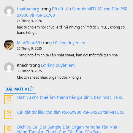
Bánh xe Pa600 Pa900
500,000
₫
Bộ mạch phím Pa600 Pa300 Pa700 Cũ
1,200,000
₫
MinhTuan89
trong
[CHIA SẺ] Bộ Dữ Liệu – Sample MI
V1 Cho Đàn Yamaha S750, S950
11 Tháng 7, 2026
https://vietkeyboard.vn/bo-du-lieu-sample-mitumi-cho-dan-psr
sx900-psr-sx700/
thaibaoduong68
trong
Bộ dữ liệu Sample MITUMI cho
PSR-SX900 và PSR-SX700
24 Tháng 4, 2026
Có giữ liệu 720 ko tuân e xin với ạ
thaitoanorg
trong
Bộ dữ liệu Sample MITUMI cho Đàn