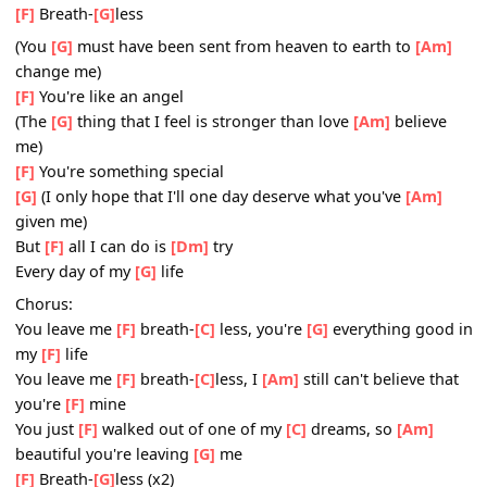
You leave me
[F]
breath-
[C]
less, you're
[G]
everything go
my
[F]
life
You leave me
[F]
breath-
[C]
less, I
[Am]
still can't believe t
you're
[F]
mine
You just
[F]
walked out of one of my
[C]
dreams, so
[Am]
beautiful you're leaving
[G]
me
[F]
Breath-
[G]
less
(You
[G]
must have been sent from heaven to earth to
[A
change me)
[F]
You're like an angel
(The
[G]
thing that I feel is stronger than love
[Am]
believ
me)
[F]
You're something special
[G]
(I only hope that I'll one day deserve what you've
[Am
given me)
But
[F]
all I can do is
[Dm]
try
Every day of my
[G]
life