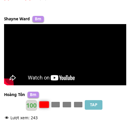
Chorus:
You leave me
[F]
breath-
[C]
less, you're
[G]
everything go
my
[F]
life
You leave me
[F]
breath-
[C]
less, I
[Am]
still can't believe t
you're
[F]
mine
You just
[F]
walked out of one of my
[C]
dreams, so
[Am]
beautiful you're leaving
[G]
me
[F]
Breath-
[G]
less (x2)
Shayne Ward
Bm