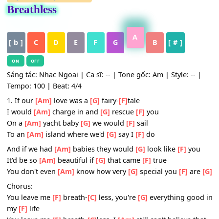
HỢP ÂM
,
Nhạc Quốc Tế
Breathless
A
[ b ]
C
D
E
F
G
B
[ # ]
ON
OFF
Sáng tác: Nhạc Ngoại | Ca sĩ: -- | Tone gốc: Am | Style: --
Tempo: 100 | Beat: 4/4
1. If our
[Am]
love was a
[G]
fairy-
[F]
tale
I would
[Am]
charge in and
[G]
rescue
[F]
you
On a
[Am]
yacht baby
[G]
we would
[F]
sail
To an
[Am]
island where we'd
[G]
say I
[F]
do
And if we had
[Am]
babies they would
[G]
look like
[F]
yo
It'd be so
[Am]
beautiful if
[G]
that came
[F]
true
You don't even
[Am]
know how very
[G]
special you
[F]
a