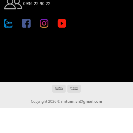
Địa chỉ: 666/5A Đường Ba Tháng Hai, P.14, Q.10, TP HCM
Hotline: 0936 22 90 22
mitumi.vn@gmail.com
THÔNG TIN
Giới Thiệu
Tin Tức
Thanh Toán
Vận Chuyển