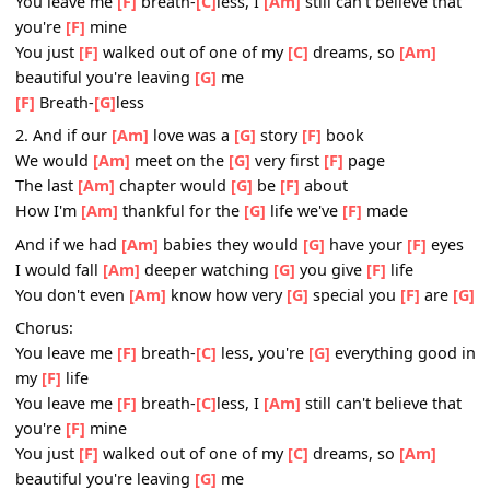
Chorus:
You leave me
[F]
breath-
[C]
less, you're
[G]
everything go
my
[F]
life
You leave me
[F]
breath-
[C]
less, I
[Am]
still can't believe t
you're
[F]
mine
You just
[F]
walked out of one of my
[C]
dreams, so
[Am]
beautiful you're leaving
[G]
me
[F]
Breath-
[G]
less
2. And if our
[Am]
love was a
[G]
story
[F]
book
We would
[Am]
meet on the
[G]
very first
[F]
page
The last
[Am]
chapter would
[G]
be
[F]
about
How I'm
[Am]
thankful for the
[G]
life we've
[F]
made
And if we had
[Am]
babies they would
[G]
have your
[F]
e
I would fall
[Am]
deeper watching
[G]
you give
[F]
life
You don't even
[Am]
know how very
[G]
special you
[F]
a
Chorus: