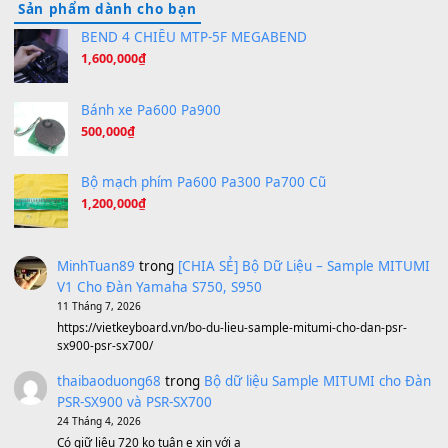
Orange Days - FT Island
(8.315)
Hãy nói với em - Mỹ Tâm - Bằng Kiều
(8.274)
Hương Ngọc Lan
(8.251)
Tiếng Đàn Hàm Oan
(8.194)
Under Pressure
(8.164)
A Long December
(8.155)
Ta Sẽ Trở Lại
(8.155)
Ông Hoàng Bảy
(8.133)
Avenged Sevenfold - Buried Alive
(8.109)
Sản phẩm dành cho bạn
BEND 4 CHIỀU MTP-5F MEGABEND
1,600,000
₫