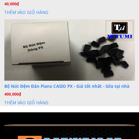
Khóa Học Hướng Dẫn Sử Dụng Đàn Organ/Keyboard
26
Th6
Chuyên Sâu TPHCM | MITUMI
Cài đặt dữ liệu sample cho đàn Yamaha PSR-S750 S95
26
Th6
Mỡ tra phím đàn Piano Organ
40,000
₫
THÊM VÀO GIỎ HÀNG