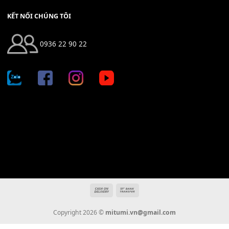
Địa chỉ: 666/5A Đường Ba Tháng Hai, P.14, Q.10, TP HCM
Hotline: 0936 22 90 22
mitumi.vn@gmail.com
THÔNG TIN
Giới Thiệu
Tin Tức
Thanh Toán
Vận Chuyển