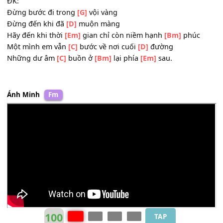
Bao nhiêu buồn
[C]
vui thời gian lấy
[G]
đi
Có chăng mình
[C]
em cần một bờ vai
[D]
ấm
Mong một tia nắng
[Bm]
mới.
ĐK:
Đừng bước đi trong
[G]
vội vàng
Đừng đến khi đã
[D]
muộn màng
Hãy đến khi thời
[Em]
gian chỉ còn niềm hạnh
[Bm]
phúc
Một mình em vẫn
[C]
bước về nơi cuối
[D]
đường
Những dư âm
[C]
buồn ở
[Bm]
lại phía
[Em]
sau.
Ánh Minh
Fm