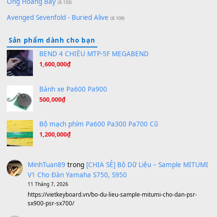
Hãy nói với em - Mỹ Tâm - Bằng Kiều
(8.274)
Hương Ngọc Lan
(8.251)
Tiếng Đàn Hàm Oan
(8.194)
Under Pressure
(8.164)
A Long December
(8.155)
Ta Sẽ Trở Lại
(8.155)
Ông Hoàng Bảy
(8.133)
Avenged Sevenfold - Buried Alive
(8.109)
Sản phẩm dành cho bạn
BEND 4 CHIỀU MTP-5F MEGABEND
1,600,000
₫