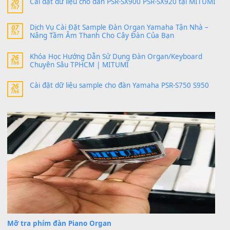
24 Tháng 4, 2026
bác ơi cho em hỏi chút , e tải về nhưng chỉ mở dc STYLE , khôn
band tiếng…
MinhTuan89
trong
Lỡ làng duyên em
30 Tháng 9, 2025
Trang hợp âm chưa cập nhật sheet, bạn đợi một thời gian nhé
Khách
trong
Lỡ làng duyên em
30 Tháng 9, 2025
Cho xin sheet nhạc organ được không ạ
BÀI MỚI VIẾT
Dịch vụ cho thuê âm thanh tiệc gia đình, ban nhạc, ca s
20
Th7
Cài đặt dữ liệu cho đàn PSR-SX900 PSR-SX920 tại MIT
20
Th7
Dịch Vụ Cài Đặt Sample Đàn Organ Yamaha Tận Nhà 
07
Th7
Nâng Tầm Âm Thanh Cho Cây Đàn Của Bạn