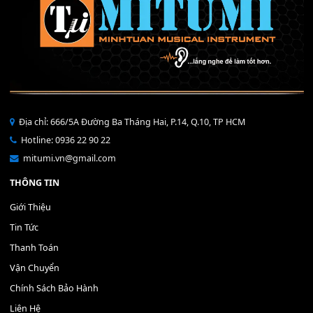
Bộ Nút Đệm Đàn Piano CASIO PX - Giá tốt nhất - Sửa tại n
400,000
₫
THÊM VÀO GIỎ HÀNG