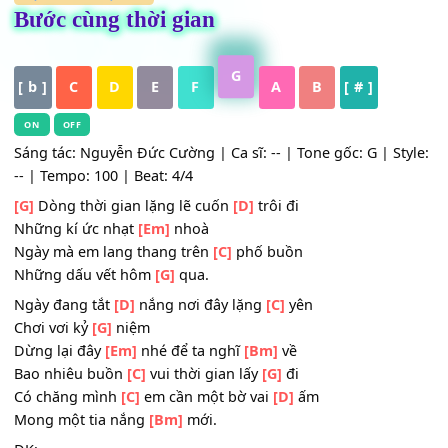
HỢP ÂM
,
Nhạc Trẻ
Bước cùng thời gian
G
[ b ]
C
D
E
F
A
B
[ # ]
ON
OFF
Sáng tác: Nguyễn Đức Cường | Ca sĩ: -- | Tone gốc: G | St
-- | Tempo: 100 | Beat: 4/4
[G]
Dòng thời gian lặng lẽ cuốn
[D]
trôi đi
Những kí ức nhạt
[Em]
nhoà
Ngày mà em lang thang trên
[C]
phố buồn
Những dấu vết hôm
[G]
qua.
Ngày đang tắt
[D]
nắng nơi đây lặng
[C]
yên
Chơi vơi kỷ
[G]
niệm
Dừng lại đây
[Em]
nhé để ta nghĩ
[Bm]
về