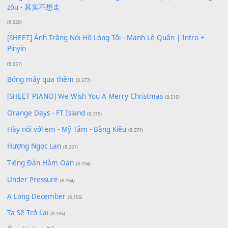
[SHEET PIANO] Happy Birthday
(13.920)
Giá Như - Soobin Hoàng Sơn
(11.359)
Có Em Đời Bỗng Vui
(9.744)
Cơn Mơ Băng Giá
(9.103)
Chờ một tiếng yêu
(8.991)
Lãng Quên Chiều Thu | Anh không muốn ra đi | Qí shí bù xiǎ
zǒu - 其实不想走
(8.929)
[SHEET] Ánh Trăng Nói Hộ Lòng Tôi - Mạnh Lệ Quân | Intro +
Pinyin
(8.651)
Bóng mây qua thềm
(8.577)
[SHEET PIANO] We Wish You A Merry Christmas
(8.516)
Orange Days - FT Island
(8.315)