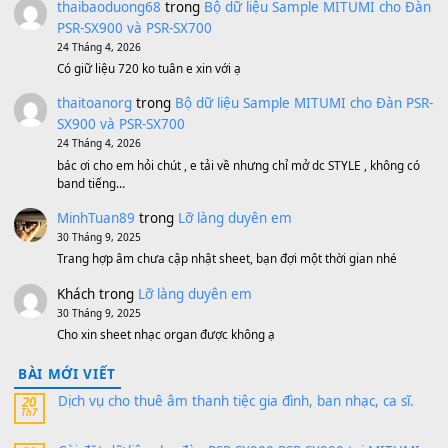
Bánh xe Pa600 Pa900
500,000
₫
Bộ mạch phím Pa600 Pa300 Pa700 Cũ
1,200,000
₫
MinhTuan89
trong
[CHIA SẺ] Bộ Dữ Liệu – Sample MI
V1 Cho Đàn Yamaha S750, S950
11 Tháng 7, 2026
https://vietkeyboard.vn/bo-du-lieu-sample-mitumi-cho-dan-psr
sx900-psr-sx700/
thaibaoduong68
trong
Bộ dữ liệu Sample MITUMI cho
PSR-SX900 và PSR-SX700
24 Tháng 4, 2026
Có giữ liệu 720 ko tuân e xin với ạ
thaitoanorg
trong
Bộ dữ liệu Sample MITUMI cho Đàn
SX900 và PSR-SX700