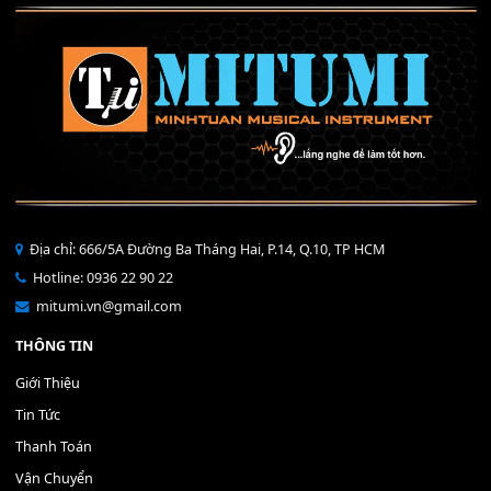
40,000
₫
THÊM VÀO GIỎ HÀNG
Bộ Nút Đệm Đàn Piano CASIO PX - Giá tốt nhất - Sửa tại n
400,000
₫
THÊM VÀO GIỎ HÀNG