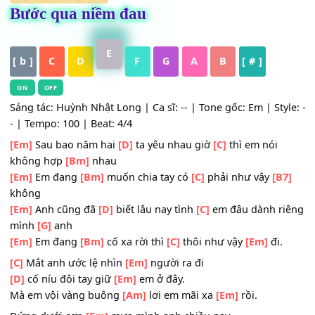
HỢP ÂM
,
Nhạc Trẻ
Bước qua niềm đau
E
[ b ]
C
D
F
G
A
B
[ # ]
ON
OFF
Sáng tác: Huỳnh Nhật Long | Ca sĩ: -- | Tone gốc: Em | Sty
- | Tempo: 100 | Beat: 4/4
[Em]
Sau bao năm hai
[D]
ta yêu nhau giờ
[C]
thì em nói
không hợp
[Bm]
nhau
[Em]
Em đang
[Bm]
muốn chia tay có
[C]
phải như vậy
[B
không
[Em]
Anh cũng đã
[D]
biết lâu nay tình
[C]
em đâu dành r
mình
[G]
anh
[Em]
Em đang
[Bm]
cố xa rời thì
[C]
thôi như vậy
[Em]
đi.