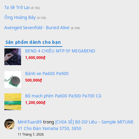
[SHEET PIANO] We Wish You A Merry Christmas
(8.516)
Orange Days - FT Island
(8.315)
Hãy nói với em - Mỹ Tâm - Bằng Kiều
(8.274)
Hương Ngọc Lan
(8.251)
Tiếng Đàn Hàm Oan
(8.194)
Under Pressure
(8.164)
A Long December
(8.155)
Ta Sẽ Trở Lại
(8.155)
Ông Hoàng Bảy
(8.133)
Avenged Sevenfold - Buried Alive
(8.109)
Sản phẩm dành cho bạn
BEND 4 CHIỀU MTP-5F MEGABEND