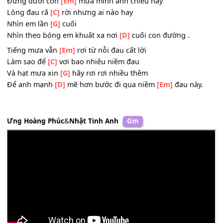
[C]
Mắt anh ước lệ nhìn
[Em]
người ra đi
[D]
cố níu đôi tay giữ
[Em]
em ở đây.
Mà em vội vàng buông
[Am]
lơi em mãi xa
[Em]
rồi.
Đứng dưới cơn
[Em]
mưa mình anh chiều nay
Lòng đau rã
[C]
rời nhưng ai nào hay
Nhìn em lần
[G]
cuối
Nhìn theo bóng em khuất xa nơi
[D]
cuối con đường .
Tiếng mưa vẫn
[Em]
rơi từ nỗi đau cất lời
Làm sao để
[C]
vơi bao nhiêu niềm đau
Và hạt mưa xin
[G]
hãy rơi rơi nhiều thêm
Để anh mạnh
[D]
mẽ hơn bước đi qua niềm
[Em]
đau này
Ưng Hoàng Phúc
&
Nhật Tinh Anh
Gm