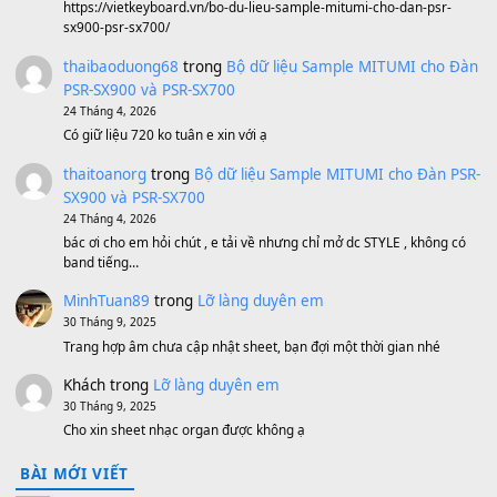
1,600,000
₫
Bánh xe Pa600 Pa900
500,000
₫
Bộ mạch phím Pa600 Pa300 Pa700 Cũ
1,200,000
₫
MinhTuan89
trong
[CHIA SẺ] Bộ Dữ Liệu – Sample MI
V1 Cho Đàn Yamaha S750, S950
11 Tháng 7, 2026
https://vietkeyboard.vn/bo-du-lieu-sample-mitumi-cho-dan-psr
sx900-psr-sx700/
thaibaoduong68
trong
Bộ dữ liệu Sample MITUMI cho
PSR-SX900 và PSR-SX700
24 Tháng 4, 2026
Có giữ liệu 720 ko tuân e xin với ạ