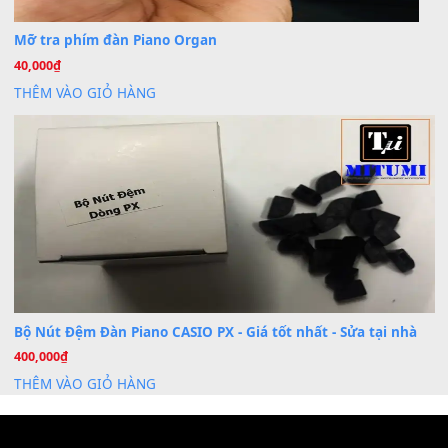
Dịch Vụ Cài Đặt Sample Đàn Organ Yamaha Tận Nhà 
07
Th7
Nâng Tầm Âm Thanh Cho Cây Đàn Của Bạn
Khóa Học Hướng Dẫn Sử Dụng Đàn Organ/Keyboard
26
Th6
Chuyên Sâu TPHCM | MITUMI
Cài đặt dữ liệu sample cho đàn Yamaha PSR-S750 S95
26
Th6
Mỡ tra phím đàn Piano Organ