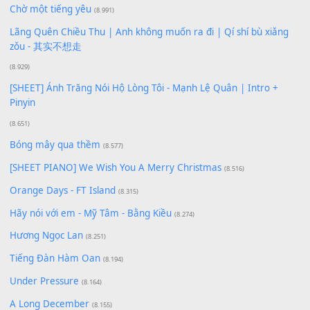
Phép Màu (OST Đàn Cá Gỗ)
(15.618)
[SHEET PIANO] Happy Birthday
(13.920)
Giá Như - Soobin Hoàng Sơn
(11.359)
Có Em Đời Bỗng Vui
(9.744)
Cơn Mơ Băng Giá
(9.103)
Chờ một tiếng yêu
(8.991)
Lãng Quên Chiều Thu | Anh không muốn ra đi | Qí shí bù xiǎ
zǒu - 其实不想走
(8.929)
[SHEET] Ánh Trăng Nói Hộ Lòng Tôi - Mạnh Lệ Quân | Intro +
Pinyin
(8.651)
Bóng mây qua thềm
(8.577)