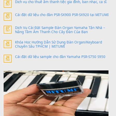
thaitoanorg
trong
Bộ dữ liệu Sample MITUMI cho Đàn
SX900 và PSR-SX700
24 Tháng 4, 2026
bác ơi cho em hỏi chút , e tải về nhưng chỉ mở dc STYLE , khôn
band tiếng…
MinhTuan89
trong
Lỡ làng duyên em
30 Tháng 9, 2025
Trang hợp âm chưa cập nhật sheet, bạn đợi một thời gian nhé
Khách
trong
Lỡ làng duyên em
30 Tháng 9, 2025
Cho xin sheet nhạc organ được không ạ
BÀI MỚI VIẾT
Dịch vụ cho thuê âm thanh tiệc gia đình, ban nhạc, ca s
20
Th7
Cài đặt dữ liệu cho đàn PSR-SX900 PSR-SX920 tại MIT
20
Th7