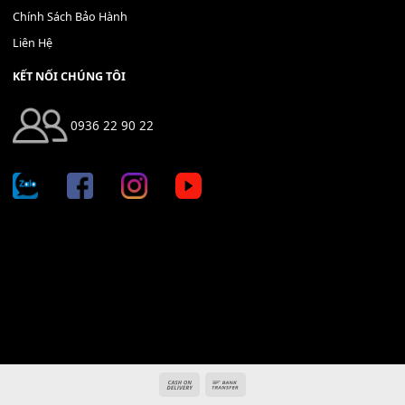
Địa chỉ: 666/5A Đường Ba Tháng Hai, P.14, Q.10, TP HCM
Hotline: 0936 22 90 22
mitumi.vn@gmail.com
THÔNG TIN
Giới Thiệu
Tin Tức