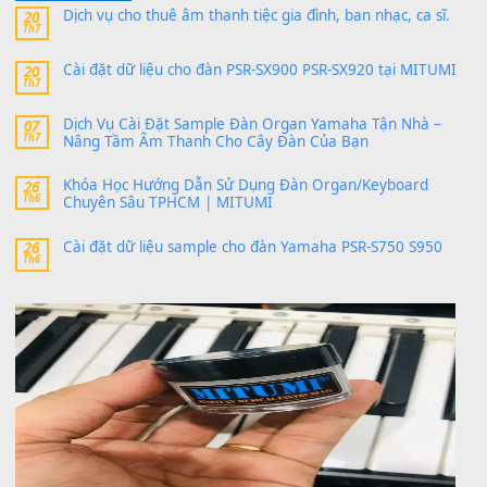
thaitoanorg
trong
Bộ dữ liệu Sample MITUMI cho Đàn
SX900 và PSR-SX700
24 Tháng 4, 2026
bác ơi cho em hỏi chút , e tải về nhưng chỉ mở dc STYLE , khôn
band tiếng…
MinhTuan89
trong
Lỡ làng duyên em
30 Tháng 9, 2025
Trang hợp âm chưa cập nhật sheet, bạn đợi một thời gian nhé
Khách
trong
Lỡ làng duyên em
30 Tháng 9, 2025
Cho xin sheet nhạc organ được không ạ
BÀI MỚI VIẾT
Dịch vụ cho thuê âm thanh tiệc gia đình, ban nhạc, ca s
20
Th7
Cài đặt dữ liệu cho đàn PSR-SX900 PSR-SX920 tại MIT
20
Th7