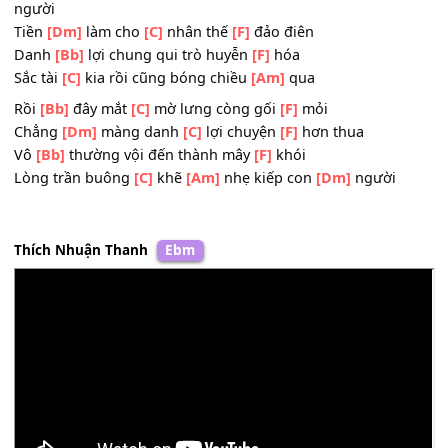
[Dm]
Tiền tài địa
[C]
vị thân danh
[F]
lợi
Thân
[C]
an tâm
[Am]
lạc ngắm
[Dm]
mây trời
[Am]
[Dm]
Người
[Bb]
ơi tiền
[C]
chẳng mua được nhân tâm
[F]
kiếp
người
Tiền
[Dm]
làm cho
[C]
nhân thế
[F]
đảo điên
Danh
[Bb]
lợi chung qui trò huyễn
[F]
hóa
Sắc tài
[C]
kia rồi cũng bóng chiều
[Am]
qua
Rồi
[Bb]
đây mắt
[C]
mờ lưng còng gối
[F]
mỏi
Chẳng
[Dm]
màng danh
[C]
lợi chuyện
[F]
hơn thua
Vô
[Bb]
thường vội đến thành mây
[F]
khói
Lòng trần buông
[C]
khẽ
[Am]
nhẹ kiếp con
[Dm]
người
Thích Nhuận Thanh
Ebm