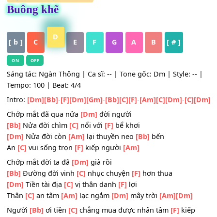
HỢP ÂM
,
Nhạc Trữ Tình
Buông khẽ
D
[ b ]
C
E
F
G
A
B
[ # ]
ON
OFF
Sáng tác: Ngàn Thông | Ca sĩ: -- | Tone gốc: Dm | Style: -
Tempo: 100 | Beat: 4/4
Intro:
[Dm]
[Bb]
-
[F]
[Dm]
[Gm]
-
[Bb]
[C]
[F]
-
[Am]
[C]
[Dm]
-
[C]
Chớp mắt đã qua nửa
[Dm]
đời người
[Bb]
Nửa đời chìm
[C]
nổi với
[F]
bể khơi
[Dm]
Nửa đời còn
[Am]
lại thuyền neo
[Bb]
bến
An
[C]
vui sống trọn
[F]
kiếp người
[Am]
Chớp mắt đời ta đã
[Dm]
già rồi
[Bb]
Đường đời vinh
[C]
nhục chuyện
[F]
hơn thua