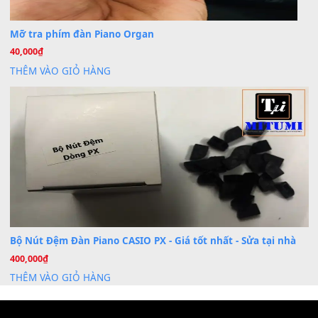
Dịch Vụ Cài Đặt Sample Đàn Organ Yamaha Tận Nhà 
07
Th7
Nâng Tầm Âm Thanh Cho Cây Đàn Của Bạn
Khóa Học Hướng Dẫn Sử Dụng Đàn Organ/Keyboard
26
Th6
Chuyên Sâu TPHCM | MITUMI
Cài đặt dữ liệu sample cho đàn Yamaha PSR-S750 S95
26
Th6