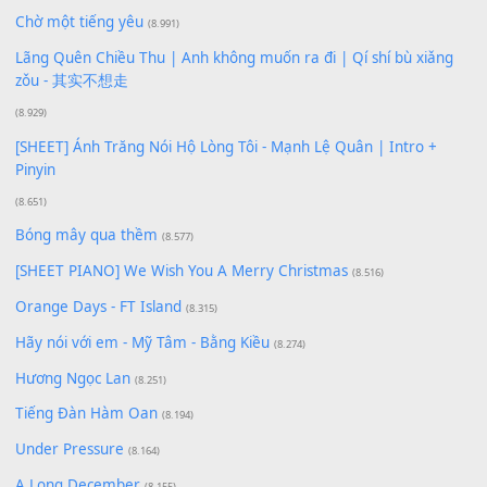
Buông bỏ sự phụ thuộc nơi anh (Pinyin)
(18.942)
Phép Màu (OST Đàn Cá Gỗ)
(15.618)
[SHEET PIANO] Happy Birthday
(13.920)
Giá Như - Soobin Hoàng Sơn
(11.359)
Có Em Đời Bỗng Vui
(9.744)
Cơn Mơ Băng Giá
(9.103)
Chờ một tiếng yêu
(8.991)
Lãng Quên Chiều Thu | Anh không muốn ra đi | Qí shí bù xiǎ
zǒu - 其实不想走
(8.929)
[SHEET] Ánh Trăng Nói Hộ Lòng Tôi - Mạnh Lệ Quân | Intro +
Pinyin
(8.651)
Bóng mây qua thềm
(8.577)