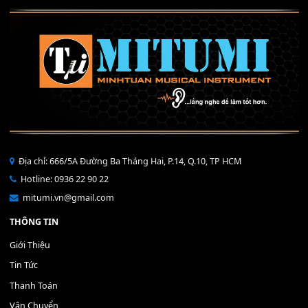
Mỡ tra phím đàn Piano Organ
40,000
₫
THÊM VÀO GIỎ HÀNG
Bộ Nút Đệm Đàn Piano CASIO PX - Giá tốt nhất - Sửa tại n
400,000
₫
THÊM VÀO GIỎ HÀNG