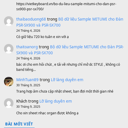
1,600,000
₫
Bánh xe Pa600 Pa900
500,000
₫
Bộ mạch phím Pa600 Pa300 Pa700 Cũ
1,200,000
₫
MinhTuan89
trong
[CHIA SẺ] Bộ Dữ Liệu – Sample MI
V1 Cho Đàn Yamaha S750, S950
11 Tháng 7, 2026
https://vietkeyboard.vn/bo-du-lieu-sample-mitumi-cho-dan-psr
sx900-psr-sx700/
thaibaoduong68
trong
Bộ dữ liệu Sample MITUMI cho
PSR-SX900 và PSR-SX700
24 Tháng 4, 2026
Có giữ liệu 720 ko tuân e xin với ạ