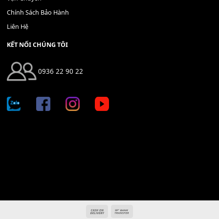
Địa chỉ: 666/5A Đường Ba Tháng Hai, P.14, Q.10, TP HCM
Hotline: 0936 22 90 22
mitumi.vn@gmail.com
THÔNG TIN
Giới Thiệu
Tin Tức