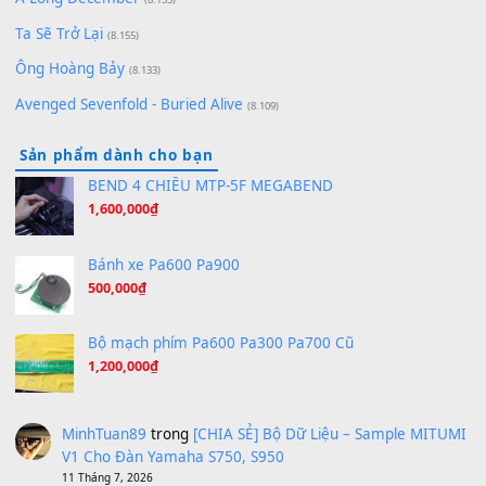
[SHEET PIANO] We Wish You A Merry Christmas
(8.516)
Orange Days - FT Island
(8.315)
Hãy nói với em - Mỹ Tâm - Bằng Kiều
(8.274)
Hương Ngọc Lan
(8.251)
Tiếng Đàn Hàm Oan
(8.194)
Under Pressure
(8.164)
A Long December
(8.155)
Ta Sẽ Trở Lại
(8.155)
Ông Hoàng Bảy
(8.133)
Avenged Sevenfold - Buried Alive
(8.109)
Sản phẩm dành cho bạn
BEND 4 CHIỀU MTP-5F MEGABEND