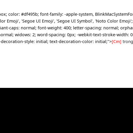
order-box; color: #df495b; font-family: -apple-system, Blin
pple Color Emoji', 'Segoe UI Emoji', 'Segoe UI Symbol', 'Noto 
ont-variant-caps: normal; font-weight: 400; letter-spacing: n
-space: normal; widows: 2; word-spacing: 0px; -webkit-text-s
; text-decoration-style: initial; text-decoration-color: initial