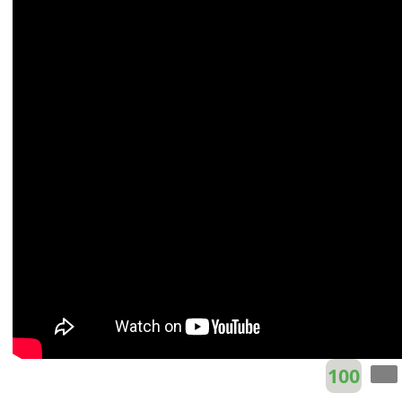
Chẳng còn điều
[Abm]
gì là bên ta mãi mãi.