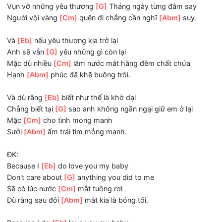
Chỉ là một hình
[Cm]
bóng khác
Đang che lấp đi tình anh
[Abm]
rồi.
Ngày tắt khuất sau hoàng
[Eb]
hôn ấy
Vụn vỡ những yêu thương
[G]
Tháng ngày từng đắm say
Người vội vàng
[Cm]
quên đi chẳng cần nghĩ
[Abm]
suy.
Và
[Eb]
nếu yêu thương kia trở lại
Anh sẽ vẫn
[G]
yêu những gì còn lại
Mặc dù nhiều
[Cm]
lắm nước mắt hằng đêm chất chứa
Hạnh
[Abm]
phúc đã khẽ buông trôi.
Và dù rằng
[Eb]
biết như thế là khờ dại
Chẳng biết tại
[G]
sao anh không ngần ngại giữ em ở lại
Mặc
[Cm]
cho tình mong manh
Sưởi
[Abm]
ấm trái tim mỏng manh.
ĐK: