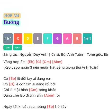
HỢP ÂM
Buông
[ b ]
C
D
E
F
G
A
B
[ # ]
ON
OFF
Sáng tác: Nguyễn Duy Anh | Ca sĩ: Bùi Anh Tuấn | Tone gố
Vòng hợp âm:
[Eb]
[G]
[Cm]
[Abm]
(Kẹp capo ngăn 3 nếu muốn hát bằng giọng Bùi Anh Tuấn
Có
[Eb]
lẽ đôi tay ai đang run
Có
[G]
lẽ con tim ai đang rối bời