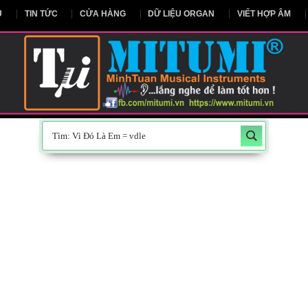
NG CHỦ
TIN TỨC
CỬA HÀNG
DỮ LIỆU ORGAN
V