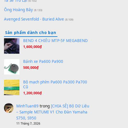
Bóng mây qua thềm
(8.577)
[SHEET PIANO] We Wish You A Merry Christmas
(8.516)
Orange Days - FT Island
(8.315)
Hãy nói với em - Mỹ Tâm - Bằng Kiều
(8.274)
Hương Ngọc Lan
(8.251)
Tiếng Đàn Hàm Oan
(8.194)
Under Pressure
(8.164)
A Long December
(8.155)
Ta Sẽ Trở Lại
(8.155)
Ông Hoàng Bảy
(8.133)
Avenged Sevenfold - Buried Alive
(8.109)