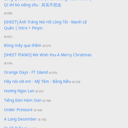
Xem nhiều nhất
Buông bỏ sự phụ thuộc nơi anh (Pinyin)
(18.942)
Phép Màu (OST Đàn Cá Gỗ)
(15.618)
[SHEET PIANO] Happy Birthday
(13.920)
Giá Như - Soobin Hoàng Sơn
(11.359)
Có Em Đời Bỗng Vui
(9.744)
Cơn Mơ Băng Giá
(9.103)
Chờ một tiếng yêu
(8.991)
Lãng Quên Chiều Thu | Anh không muốn ra đi |
Qí shí bù xiǎng zǒu - 其实不想走
(8.929)
[SHEET] Ánh Trăng Nói Hộ Lòng Tôi - Mạnh Lệ
Quân | Intro + Pinyin
(8.651)