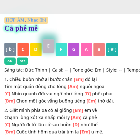
HỢP ÂM
,
Nhạc Trẻ
Cà phê mê
E
[ b ]
C
D
F
G
A
B
[ # ]
ON
OFF
Sáng tác: Đức Thịnh | Ca sĩ: -- | Tone gốc: Em | Style: -- 
1. Chiều buồn nhớ ai bước chân
[Em]
đổ lại
Tìm một quán đông cho lòng
[Am]
nguôi ngoai
[C]
Nhìn quanh đời vui ngỡ như lòng
[D]
phôi phai
[Bm]
Chọn một góc vắng buông tiếng
[Em]
thở dài.
2. Giật mình phía xa có ai giống
[Em]
em về