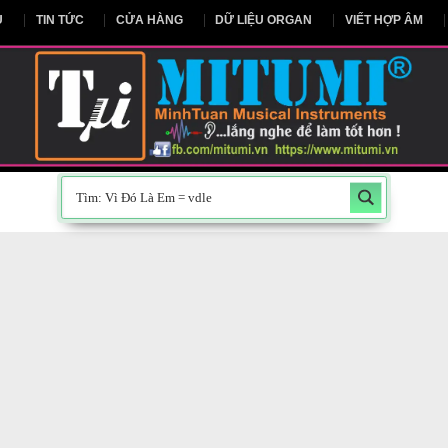
NG CHỦ
TIN TỨC
CỬA HÀNG
DỮ LIỆU ORGAN
V