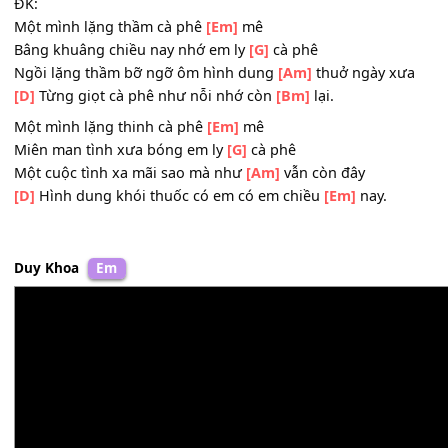
Chạnh lòng xót xa nhấp môi ly
[Am]
cà phê
[C]
Người đi từ lâu cớ sao buồn
[D]
như thế
[Bm]
Cuộc tình hôm qua trái tim ta
[Em]
u mê.
ĐK:
Một mình lặng thầm cà phê
[Em]
mê
Bâng khuâng chiều nay nhớ em ly
[G]
cà phê
Ngồi lặng thầm bỡ ngỡ ôm hình dung
[Am]
thuở ngày x
[D]
Từng giọt cà phê như nỗi nhớ còn
[Bm]
lại.
Một mình lặng thinh cà phê
[Em]
mê
Miên man tình xưa bóng em ly
[G]
cà phê
Một cuộc tình xa mãi sao mà như
[Am]
vẫn còn đây
[D]
Hình dung khói thuốc có em có em chiều
[Em]
nay.
Duy Khoa
Em