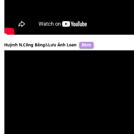
Huỳnh N.Công Bằng
&
Lưu Ánh Loan
Bbm