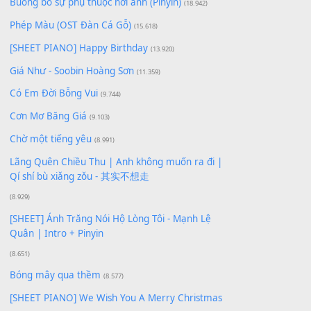
10
Lượt xem:
231
Để lại một bình luận
Bạn phải
đăng nhập
để gửi bình luận.
Xem nhiều nhất
Buông bỏ sự phụ thuộc nơi anh (Pinyin)
(18.942)
Phép Màu (OST Đàn Cá Gỗ)
(15.618)
[SHEET PIANO] Happy Birthday
(13.920)
Giá Như - Soobin Hoàng Sơn
(11.359)
Có Em Đời Bỗng Vui