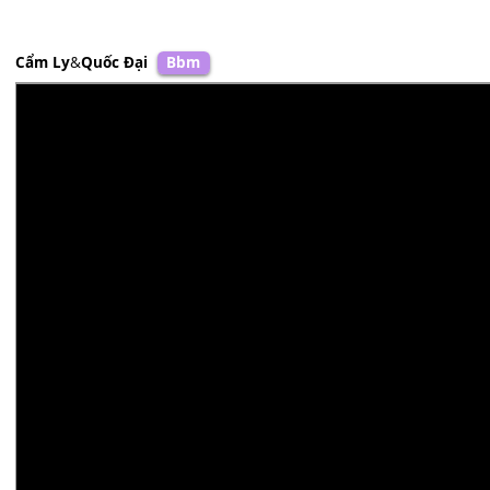
Thì giờ
[Em]
đây anh lo thả
[G]
mồi anh lo kéo
[Em]
cày v
Anh đi cà
[Am]
phê sao mà say tối tăm mặt
[C]
mày
Anh mê cà
[Dm]
phê hay là
[Am]
mê trắng, xanh, vàng,
[
Anh vô cà
[Am]
phê kêu người ta có li trà
[Em]
đá
Anh đi kiếm
[G]
tiền lo xây mái
[Em]
nhà thiệt đẹp cho
[A
Cẩm Ly
&
Quốc Đại
Bbm