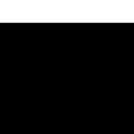
ề nhà bên
[Am]
em.
C]
tím
m]
em.