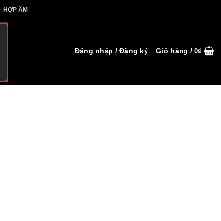
IẾT HỢP ÂM
HỢP ÂM
Đăng nhập / Đăng ký