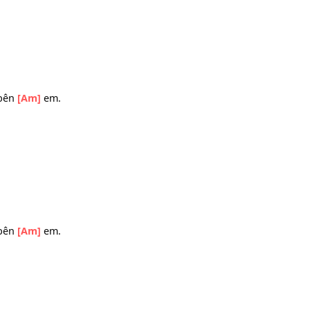
hết đó
n.
ề nhà bên
[Am]
em.
ền
[Em]