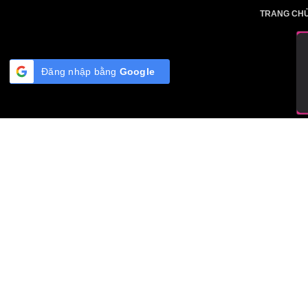
Skip
TRA
to
content
Đăng nhập bằng
Google