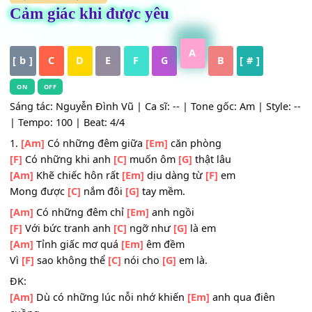
HỢP ÂM
,
Nhạc Trẻ
Cảm giác khi được yêu
A
[ b ]
C
D
E
F
G
B
[ # ]
ON
OFF
Sáng tác: Nguyễn Đình Vũ | Ca sĩ: -- | Tone gốc: Am | Styl
| Tempo: 100 | Beat: 4/4
1.
[Am]
Có những đêm giữa
[Em]
căn phòng
[F]
Có những khi anh
[C]
muốn ôm
[G]
thật lâu
[Am]
Khẽ chiếc hôn rất
[Em]
dịu dàng từ
[F]
em
Mong được
[C]
nắm đôi
[G]
tay mềm.
[Am]
Có những đêm chỉ
[Em]
anh ngồi
[F]
Với bức tranh anh
[C]
ngỡ như
[G]
là em
[Am]
Tỉnh giấc mơ quá
[Em]
êm đềm