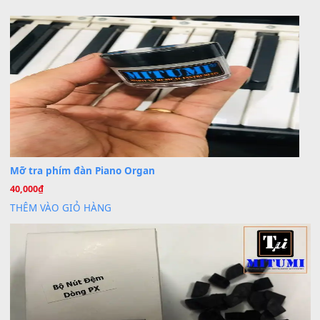
Khách
trong
Lỡ làng duyên em
30 Tháng 9, 2025
Cho xin sheet nhạc organ được không ạ
BÀI MỚI VIẾT
Dịch vụ cho thuê âm thanh tiệc gia đình, ban nhạc, ca s
20
Th7
Cài đặt dữ liệu cho đàn PSR-SX900 PSR-SX920 tại MIT
20
Th7
Dịch Vụ Cài Đặt Sample Đàn Organ Yamaha Tận Nhà 
07
Th7
Nâng Tầm Âm Thanh Cho Cây Đàn Của Bạn
Khóa Học Hướng Dẫn Sử Dụng Đàn Organ/Keyboard
26
Th6
Chuyên Sâu TPHCM | MITUMI
Cài đặt dữ liệu sample cho đàn Yamaha PSR-S750 S95
26
Th6