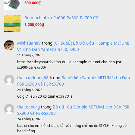
A Long December
(8.155)
Ta Sẽ Trở Lại
(8.155)
Ông Hoàng Bảy
(8.133)
Avenged Sevenfold - Buried Alive
(8.109)
Sản phẩm dành cho bạn
BEND 4 CHIỀU MTP-5F MEGABEND
1,600,000
₫
Bánh xe Pa600 Pa900
500,000
₫
Bộ mạch phím Pa600 Pa300 Pa700 Cũ
1,200,000
₫