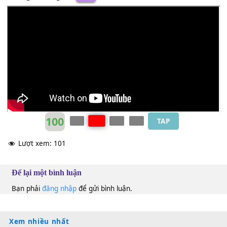
[F]
Chỉ có em với
[C]
chính em
[G]
mà thôi
[Am]
Đã khiến anh nhớ
[Em]
mong yêu thương mình
[F]
Bao cảm
[C]
giác khi
[G]
được yêu.
Dương Hiếu Nghĩa
Bm
100
TAP