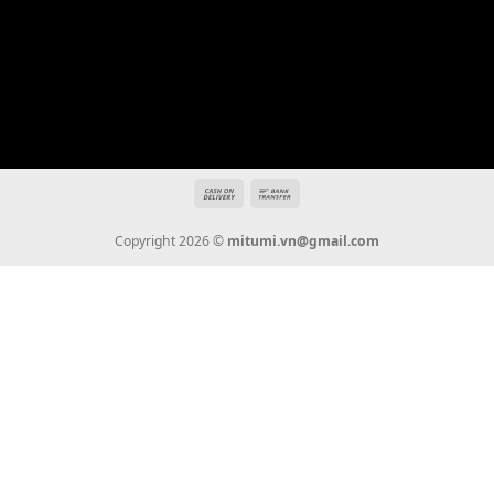
Địa chỉ: 666/5A Đường Ba Tháng Hai, P.14, Q.10, TP HCM
Hotline: 0936 22 90 22
mitumi.vn@gmail.com
THÔNG TIN
Giới Thiệu
Tin Tức
Thanh Toán
Vận Chuyển
Chính Sách Bảo Hành
Liên Hệ
KẾT NỐI CHÚNG TÔI
0936 22 90 22