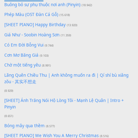
Lượt xem:
101
Để lại một bình luận
Bạn phải
đăng nhập
để gửi bình luận.
Xem nhiều nhất
Buông bỏ sự phụ thuộc nơi anh (Pinyin)
(18.942)
Phép Màu (OST Đàn Cá Gỗ)
(15.618)
[SHEET PIANO] Happy Birthday
(13.920)
Giá Như - Soobin Hoàng Sơn
(11.359)
Có Em Đời Bỗng Vui
(9.744)
Cơn Mơ Băng Giá
(9.103)
Chờ một tiếng yêu
(8.991)