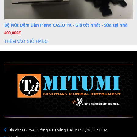
Mỡ tra phím đàn Piano Organ
40,000
₫
THÊM VÀO GIỎ HÀNG