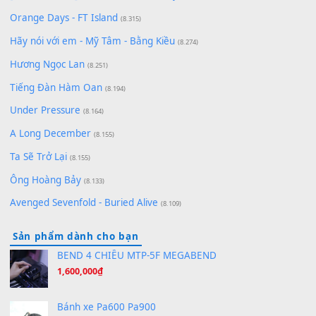
Lãng Quên Chiều Thu | Anh không muốn ra đi | Qí shí bù xiǎ
zǒu - 其实不想走
(8.929)
[SHEET] Ánh Trăng Nói Hộ Lòng Tôi - Mạnh Lệ Quân | Intro +
Pinyin
(8.651)
Bóng mây qua thềm
(8.577)
[SHEET PIANO] We Wish You A Merry Christmas
(8.516)
Orange Days - FT Island
(8.315)
Hãy nói với em - Mỹ Tâm - Bằng Kiều
(8.274)
Hương Ngọc Lan
(8.251)
Tiếng Đàn Hàm Oan
(8.194)
Under Pressure
(8.164)