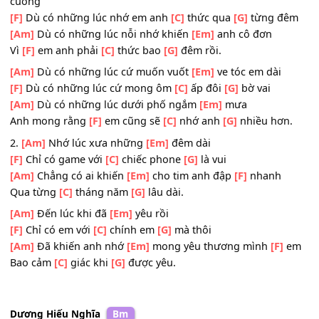
Vì
[F]
sao không thể
[C]
nói cho
[G]
em là.
ĐK:
[Am]
Dù có những lúc nỗi nhớ khiến
[Em]
anh qua điên
cuồng
[F]
Dù có những lúc nhớ em anh
[C]
thức qua
[G]
từng đ
[Am]
Dù có những lúc nỗi nhớ khiến
[Em]
anh cô đơn
Vì
[F]
em anh phải
[C]
thức bao
[G]
đêm rồi.
[Am]
Dù có những lúc cứ muốn vuốt
[Em]
ve tóc em dài
[F]
Dù có những lúc cứ mong ôm
[C]
ấp đôi
[G]
bờ vai
[Am]
Dù có những lúc dưới phố ngắm
[Em]
mưa
Anh mong rằng
[F]
em cũng sẽ
[C]
nhớ anh
[G]
nhiều hơn
2.
[Am]
Nhớ lúc xưa những
[Em]
đêm dài
[F]
Chỉ có game với
[C]
chiếc phone
[G]
là vui
[Am]
Chẳng có ai khiến
[Em]
cho tim anh đập
[F]
nhanh
Qua từng
[C]
tháng năm
[G]
lâu dài.
[Am]
Đến lúc khi đã
[Em]
yêu rồi