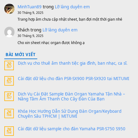
MinhTuan89
trong
[CHIA SẺ] Bộ Dữ Liệu – Sample MI
V1 Cho Đàn Yamaha S750, S950
11 Tháng 7, 2026
https://vietkeyboard.vn/bo-du-lieu-sample-mitumi-cho-dan-psr
sx900-psr-sx700/
thaibaoduong68
trong
Bộ dữ liệu Sample MITUMI cho
PSR-SX900 và PSR-SX700
24 Tháng 4, 2026
Có giữ liệu 720 ko tuân e xin với ạ
thaitoanorg
trong
Bộ dữ liệu Sample MITUMI cho Đàn
SX900 và PSR-SX700
24 Tháng 4, 2026
bác ơi cho em hỏi chút , e tải về nhưng chỉ mở dc STYLE , khôn
band tiếng…
MinhTuan89
trong
Lỡ làng duyên em
30 Tháng 9, 2025
Trang hợp âm chưa cập nhật sheet, bạn đợi một thời gian nhé