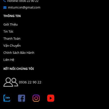
Bộ Nút Đệm Đàn Piano CASIO PX - Giá tốt nhất - Sửa tại n
400,000
₫
THÊM VÀO GIỎ HÀNG