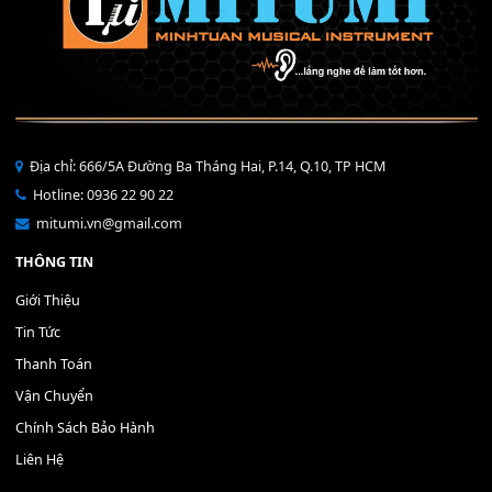
Mỡ tra phím đàn Piano Organ
40,000
₫
THÊM VÀO GIỎ HÀNG