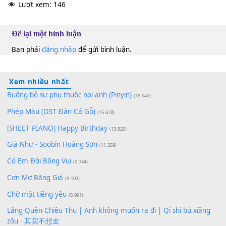
Hồng Mơ
F#m
Quang Minh
Am
100
TAP
Lượt xem:
146