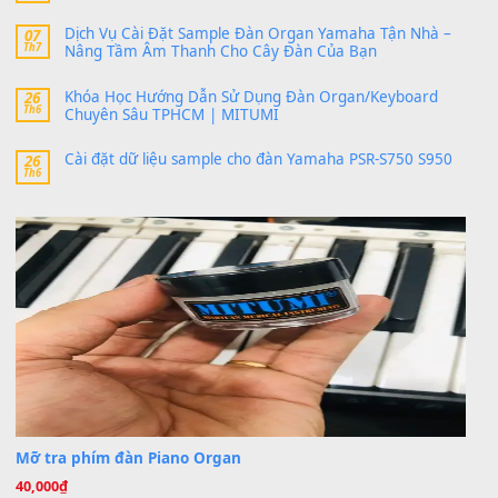
https://vietkeyboard.vn/bo-du-lieu-sample-mitumi-cho-dan-psr
sx900-psr-sx700/
thaibaoduong68
trong
Bộ dữ liệu Sample MITUMI cho
PSR-SX900 và PSR-SX700
24 Tháng 4, 2026
Có giữ liệu 720 ko tuân e xin với ạ
thaitoanorg
trong
Bộ dữ liệu Sample MITUMI cho Đàn
SX900 và PSR-SX700
24 Tháng 4, 2026
bác ơi cho em hỏi chút , e tải về nhưng chỉ mở dc STYLE , khôn
band tiếng…
MinhTuan89
trong
Lỡ làng duyên em
30 Tháng 9, 2025
Trang hợp âm chưa cập nhật sheet, bạn đợi một thời gian nhé
Khách
trong
Lỡ làng duyên em
30 Tháng 9, 2025
Cho xin sheet nhạc organ được không ạ