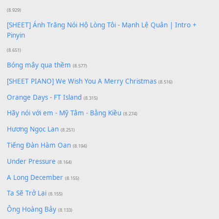
Để lại một bình luận
Bạn phải
đăng nhập
để gửi bình luận.
Xem nhiều nhất
Buông bỏ sự phụ thuộc nơi anh (Pinyin)
(18.942)
Phép Màu (OST Đàn Cá Gỗ)
(15.618)
[SHEET PIANO] Happy Birthday
(13.920)
Giá Như - Soobin Hoàng Sơn
(11.359)
Có Em Đời Bỗng Vui
(9.744)
Cơn Mơ Băng Giá
(9.103)
Chờ một tiếng yêu
(8.991)
Lãng Quên Chiều Thu | Anh không muốn ra đi | Qí shí bù xiǎ
zǒu - 其实不想走