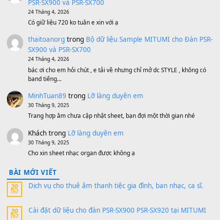
Ông Hoàng Bảy
(8.133)
Avenged Sevenfold - Buried Alive
(8.109)
Sản phẩm dành cho bạn
BEND 4 CHIỀU MTP-5F MEGABEND
1,600,000
₫
Bánh xe Pa600 Pa900
500,000
₫
Bộ mạch phím Pa600 Pa300 Pa700 Cũ
1,200,000
₫
MinhTuan89
trong
[CHIA SẺ] Bộ Dữ Liệu – Sample MI
V1 Cho Đàn Yamaha S750, S950
11 Tháng 7, 2026