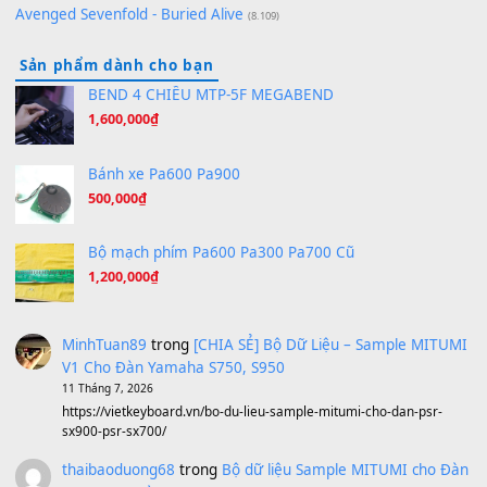
(8.929)
[SHEET] Ánh Trăng Nói Hộ Lòng Tôi - Mạnh Lệ Quân | Intro +
Pinyin
(8.651)
Bóng mây qua thềm
(8.577)
[SHEET PIANO] We Wish You A Merry Christmas
(8.516)
Orange Days - FT Island
(8.315)
Hãy nói với em - Mỹ Tâm - Bằng Kiều
(8.274)
Hương Ngọc Lan
(8.251)
Tiếng Đàn Hàm Oan
(8.194)
Under Pressure
(8.164)
A Long December
(8.155)
Ta Sẽ Trở Lại
(8.155)