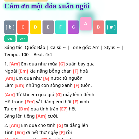
HỢP ÂM
,
Nhạc Trẻ
Cám ơn một đóa xuân ngời
A
[ b ]
C
D
E
F
G
B
[ # ]
ON
OFF
Sáng tác: Quốc Bảo | Ca sĩ: -- | Tone gốc: Am | Style: -- |
Tempo: 100 | Beat: 4/4
1.
[Am]
Em qua như mùa
[G]
xuân bay qua
Ngoài
[Em]
kia nắng bỗng chan
[F]
hoà
[Am]
Em qua như
[G]
nước từ nguồn
Làm
[Em]
những con sông xanh
[F]
tuôn.
[Am]
Từ khi em qua gió
[G]
mây lênh đênh
Hồ trong
[Em]
vắt dáng em thật
[F]
xinh
Từ em
[Dm]
qua tình tràn
[E7]
hết