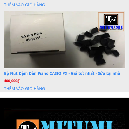
BÀI MỚI VIẾT
Dịch vụ cho thuê âm thanh tiệc gia đình, ban nhạc, ca s
20
Th7
Cài đặt dữ liệu cho đàn PSR-SX900 PSR-SX920 tại MIT
20
Th7
Dịch Vụ Cài Đặt Sample Đàn Organ Yamaha Tận Nhà 
07
Th7
Nâng Tầm Âm Thanh Cho Cây Đàn Của Bạn
Khóa Học Hướng Dẫn Sử Dụng Đàn Organ/Keyboard
26
Th6
Chuyên Sâu TPHCM | MITUMI
Cài đặt dữ liệu sample cho đàn Yamaha PSR-S750 S95
26
Th6