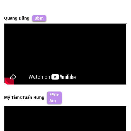
[F]
Ướp trong tình
[G]
quá huy
[Am]
hoàng.
ĐK2:
[C]
Tình tình ơi,
[Em]
em rất gần
[F]
Em về ta tung tăng
[E7]
tung tăng hát ca
[Am]
Hát rằng
[F#m]
hỡi người
[F]
Cám ơn một
[G]
đoá xuân
[Am]
ngời.
Quang Dũng
Bbm