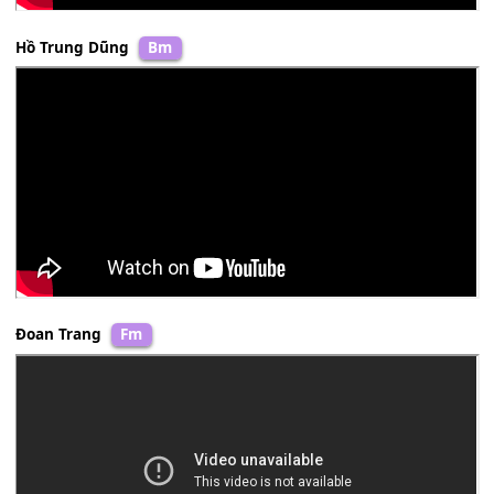
Mai Khôi
F#m
Hồ Trung Dũng
Bm