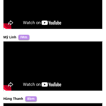
F#m-
Mỹ Tâm
&
Tuấn Hưng
Am
Mỹ Linh
F#m