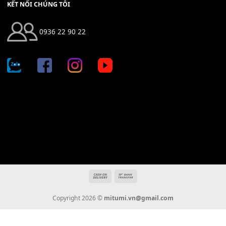
Bộ Nút Đệm Đàn Piano CASIO PX - Giá tốt nhất - Sửa tại n
400,000
₫
THÊM VÀO GIỎ HÀNG
Địa chỉ: 666/5A Đường Ba Tháng Hai, P.14, Q.10, TP HCM
Hotline: 0936 22 90 22