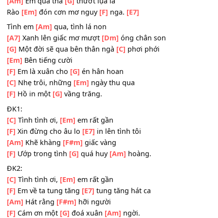
Sáng lên tiếng
[Am]
cười.
2.
[Am]
Em qua cho tình
[G]
ta dâng lên
Tình
[Em]
ơi hết thơ ngây
[F]
rồi
[Am]
Em qua tha
[G]
thướt lụa là
Rào
[Em]
đón cơn mơ nguy
[F]
nga.
[E7]
Tình em
[Am]
qua, tình lá non
[A7]
Xanh lên giấc mơ mượt
[Dm]
óng chân son
[G]
Một đời sẽ qua bên thân ngà
[C]
phơi phới
[Em]
Bên tiếng cười
[F]
Em là xuân cho
[G]
én hân hoan
[C]
Nhẹ trôi, những
[Em]
ngày thu qua
[F]
Hồ in một
[G]
vầng trăng.
ĐK1:
[C]
Tình tình ơi,
[Em]
em rất gần
[F]
Xin đừng cho âu lo
[E7]
in lên tình tôi
[Am]
Khẽ khàng
[F#m]
giấc vàng