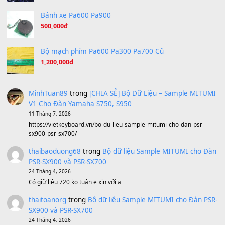
(8.251)
Tiếng Đàn Hàm Oan
(8.194)
Under Pressure
(8.164)
A Long December
(8.155)
Ta Sẽ Trở Lại
(8.155)
Ông Hoàng Bảy
(8.133)
Avenged Sevenfold - Buried Alive
(8.109)
Sản phẩm dành cho bạn
BEND 4 CHIỀU MTP-5F MEGABEND
1,600,000
₫
Bánh xe Pa600 Pa900
500,000
₫