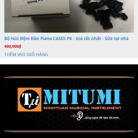
Cài đặt dữ liệu sample cho đàn Yamaha PSR-S750 S95
26
Th6
Mỡ tra phím đàn Piano Organ
40,000
₫
THÊM VÀO GIỎ HÀNG