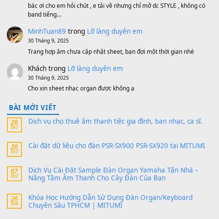
Bộ mạch phím Pa600 Pa300 Pa700 Cũ
1,200,000
₫
MinhTuan89
trong
[CHIA SẺ] Bộ Dữ Liệu – Sample MI
V1 Cho Đàn Yamaha S750, S950
11 Tháng 7, 2026
https://vietkeyboard.vn/bo-du-lieu-sample-mitumi-cho-dan-psr
sx900-psr-sx700/
thaibaoduong68
trong
Bộ dữ liệu Sample MITUMI cho
PSR-SX900 và PSR-SX700
24 Tháng 4, 2026
Có giữ liệu 720 ko tuân e xin với ạ
thaitoanorg
trong
Bộ dữ liệu Sample MITUMI cho Đàn
SX900 và PSR-SX700
24 Tháng 4, 2026
bác ơi cho em hỏi chút , e tải về nhưng chỉ mở dc STYLE , khôn
band tiếng…