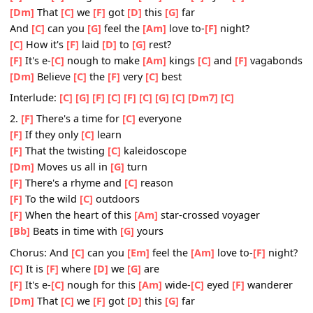
[Bb]
Just to be with
[G]
you
Chorus: And
[C]
can you
[Em]
feel the
[Am]
love to-
[F]
nig
[C]
It is
[F]
where
[D]
we
[G]
are
[F]
It's e-
[C]
nough for this
[Am]
wide-
[C]
eyed
[F]
wander
[Dm]
That
[C]
we
[F]
got
[D]
this
[G]
far
And
[C]
can you
[G]
feel the
[Am]
love to-
[F]
night?
[C]
How it's
[F]
laid
[D]
to
[G]
rest?
[F]
It's e-
[C]
nough to make
[Am]
kings
[C]
and
[F]
vagab
[Dm]
Believe
[C]
the
[F]
very
[C]
best
Interlude:
[C]
[G]
[F]
[C]
[F]
[C]
[G]
[C]
[Dm7]
[C]
2.
[F]
There's a time for
[C]
everyone
[F]
If they only
[C]
learn
[F]
That the twisting
[C]
kaleidoscope
[Dm]
Moves us all in
[G]
turn
[F]
There's a rhyme and
[C]
reason
[F]
To the wild
[C]
outdoors
[F]
When the heart of this
[Am]
star-crossed voyager