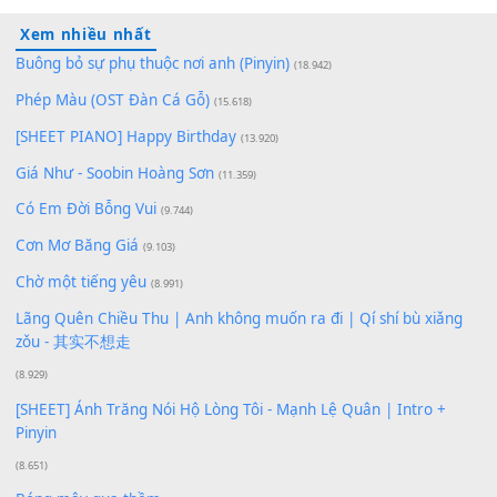
100
TAP
Lượt xem:
308
Để lại một bình luận
Bạn phải
đăng nhập
để gửi bình luận.
Xem nhiều nhất
Buông bỏ sự phụ thuộc nơi anh (Pinyin)
(18.942)
Phép Màu (OST Đàn Cá Gỗ)
(15.618)
[SHEET PIANO] Happy Birthday
(13.920)
Giá Như - Soobin Hoàng Sơn
(11.359)