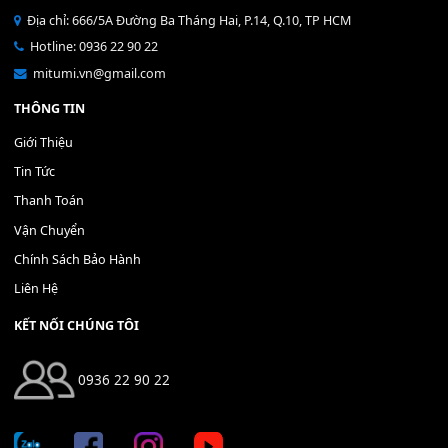
Bộ Nút Đệm Đàn Piano CASIO PX - Giá tốt nhất - Sửa tại n
400,000
₫
THÊM VÀO GIỎ HÀNG