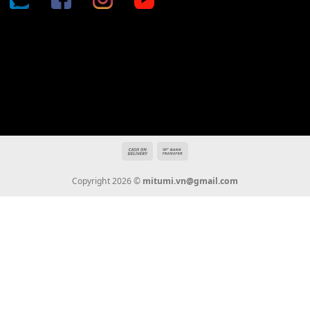
Địa chỉ: 666/5A Đường Ba Tháng Hai, P.14, Q.10, TP HCM
Hotline: 0936 22 90 22
mitumi.vn@gmail.com
THÔNG TIN
Giới Thiệu
Tin Tức
Thanh Toán
Vận Chuyển
Chính Sách Bảo Hành
Liên Hệ