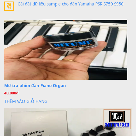
MinhTuan89
trong
Lỡ làng duyên em
30 Tháng 9, 2025
Trang hợp âm chưa cập nhật sheet, bạn đợi một thời gian nhé
Khách
trong
Lỡ làng duyên em
30 Tháng 9, 2025
Cho xin sheet nhạc organ được không ạ
BÀI MỚI VIẾT
Dịch vụ cho thuê âm thanh tiệc gia đình, ban nhạc, ca s
20
Th7
Cài đặt dữ liệu cho đàn PSR-SX900 PSR-SX920 tại MIT
20
Th7
Dịch Vụ Cài Đặt Sample Đàn Organ Yamaha Tận Nhà 
07
Th7
Nâng Tầm Âm Thanh Cho Cây Đàn Của Bạn
Khóa Học Hướng Dẫn Sử Dụng Đàn Organ/Keyboard
26
Th6
Chuyên Sâu TPHCM | MITUMI