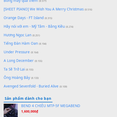
Có Em Đời Bỗng Vui
(9.744)
Cơn Mơ Băng Giá
(9.103)
Chờ một tiếng yêu
(8.991)
Lãng Quên Chiều Thu | Anh không muốn ra đi | Qí shí bù xiǎ
zǒu - 其实不想走
(8.929)
[SHEET] Ánh Trăng Nói Hộ Lòng Tôi - Mạnh Lệ Quân | Intro +
Pinyin
(8.651)
Bóng mây qua thềm
(8.577)
[SHEET PIANO] We Wish You A Merry Christmas
(8.516)
Orange Days - FT Island
(8.315)
Hãy nói với em - Mỹ Tâm - Bằng Kiều
(8.274)
Hương Ngọc Lan