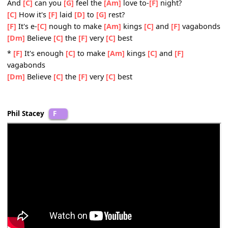
[Bb]
Beats in time with
[G]
yours
Chorus: And
[C]
can you
[Em]
feel the
[Am]
love to-
[F]
nig
[C]
It is
[F]
where
[D]
we
[G]
are
[F]
It's e-
[C]
nough for this
[Am]
wide-
[C]
eyed
[F]
wander
[Dm]
That
[C]
we
[F]
got
[D]
this
[G]
far
And
[C]
can you
[G]
feel the
[Am]
love to-
[F]
night?
[C]
How it's
[F]
laid
[D]
to
[G]
rest?
[F]
It's e-
[C]
nough to make
[Am]
kings
[C]
and
[F]
vagab
[Dm]
Believe
[C]
the
[F]
very
[C]
best
*
[F]
It's enough
[C]
to make
[Am]
kings
[C]
and
[F]
vagabonds
[Dm]
Believe
[C]
the
[F]
very
[C]
best
Phil Stacey
F