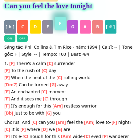
HỢP ÂM
,
Nhạc Quốc Tế
Can you feel the love tonight
F
[ b ]
C
D
E
G
A
B
[ # ]
ON
OFF
Sáng tác: Phil Collins & Tim Rice - năm: 1994 | Ca sĩ: -- |
gốc: F | Style: -- | Tempo: 100 | Beat: 4/4
1.
[F]
There's a calm
[C]
surrender
[F]
To the rush of
[C]
day
[F]
When the heat of the
[C]
rolling world
[Dm7]
Can be turned
[G]
away
[F]
An enchanted
[C]
moment
[F]
And it sees me
[C]
through
[F]
It's enough for this
[Am]
restless warrior