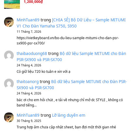
Tiếng Đàn Hàm Oan
(8.194)
Under Pressure
(8.164)
A Long December
(8.155)
Ta Sẽ Trở Lại
(8.155)
Ông Hoàng Bảy
(8.133)
Avenged Sevenfold - Buried Alive
(8.109)
Sản phẩm dành cho bạn
BEND 4 CHIỀU MTP-5F MEGABEND
1,600,000
₫
Bánh xe Pa600 Pa900
500,000
₫
Bộ mạch phím Pa600 Pa300 Pa700 Cũ