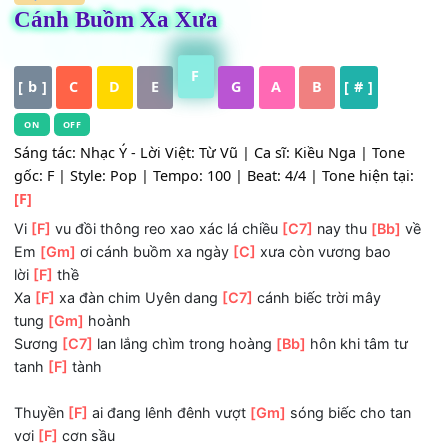
HỢP ÂM
Cánh Buồm Xa Xưa
F
[ b ]
C
D
E
G
A
B
[ # ]
ON
OFF
Sáng tác: Nhạc Ý - Lời Việt: Từ Vũ | Ca sĩ: Kiều Nga | Ton
gốc: F | Style: Pop | Tempo: 100 | Beat: 4/4 | Tone hiện tạ
[F]
Vi
[F]
vu đồi thông reo xao xác lá chiều
[C7]
nay thu
[Bb]
Em
[Gm]
ơi cánh buồm xa ngày
[C]
xưa còn vương bao
lời
[F]
thề
Xa
[F]
xa đàn chim Uyên dang
[C7]
cánh biếc trời mây
tung
[Gm]
hoành
Sương
[C7]
lan lắng chìm trong hoàng
[Bb]
hôn khi tâm t