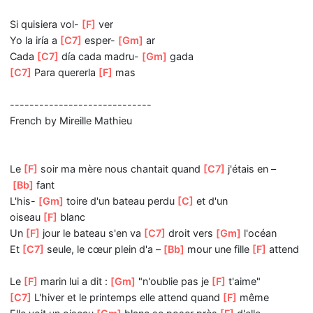
[C7]
Viejas melancolías, cosas del
[F]
alma
Llegan con el silencio
[Gm]
de la maña-
[F]
na
[C7]
Y cuando salgo a
[Bb]
verla, vuela a su
[F]
casa
[C7]
Donde va que mi
[F]
voz
Ya no quiere
[C7]
escuch-
[Gm]
ar
Donde
[C7]
va que mi vida se
[Gm]
apaga.
Si junto a mi no
[F]
está
Si quisiera vol-
[F]
ver
Yo la iría a
[C7]
esper-
[Gm]
ar
Cada
[C7]
día cada madru-
[Gm]
gada
[C7]
Para quererla
[F]
mas
-----------------------------
French by Mireille Mathieu