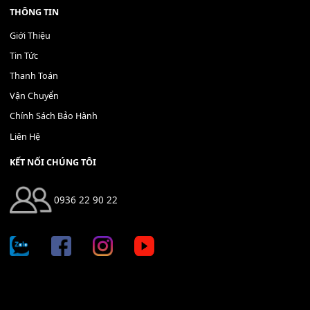
Bộ Nút Đệm Đàn Piano CASIO PX - Giá tốt nhất - Sửa tại n
400,000
₫
THÊM VÀO GIỎ HÀNG