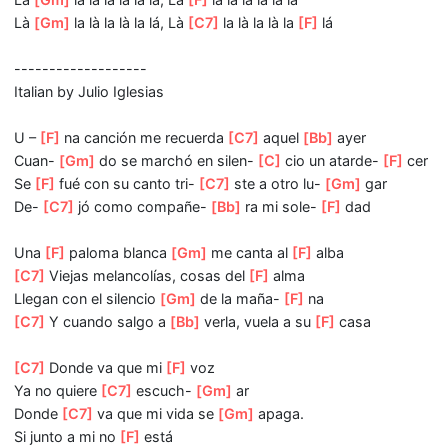
Ý thu
[C7]
vương trách sao lòng người mau
[Gm]
lãng qu
[C7]
Chiều nay thu vẫn mơ
[F]
màng
Là
[Gm]
la là la là la lá, Là
[F]
la là la là la lá
Là
[Gm]
la là la là la lá, Là
[C7]
la là la là la
[F]
lá
[D]
Là
[Gm]
la là la là la lá, Là
[F]
la là la là la lá
Là
[Gm]
la là la là la lá, Là
[C7]
la là la là la
[F]
lá
-------------------
Italian by Julio Iglesias
U –
[F]
na canción me recuerda
[C7]
aquel
[Bb]
ayer
Cuan-
[Gm]
do se marchó en silen-
[C]
cio un atarde-
[F]
Se
[F]
fué con su canto tri-
[C7]
ste a otro lu-
[Gm]
gar
De-
[C7]
jó como compañe-
[Bb]
ra mi sole-
[F]
dad
Una
[F]
paloma blanca
[Gm]
me canta al
[F]
alba