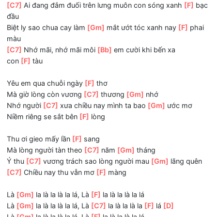
tanh
[F]
tành
Thuyền
[F]
ai đang lênh đênh vượt
[Gm]
sóng biếc cho ta
vơi
[F]
cơn sầu
[C7]
Ai đang đắm đuối trên lưng muôn con sóng xanh
[F]
đầu
Biệt ly sao chua cay làm
[Gm]
mắt ướt tóc xanh nay
[F]
p
màu
[C7]
Nhớ mãi, nhớ mãi môi
[Bb]
em cười khi bến xa
con
[F]
tàu
Yêu em qua chuỗi ngày
[F]
thơ
Mà giờ lòng còn vương
[C7]
thương
[Gm]
nhớ
Nhớ người
[C7]
xưa chiều nay mình ta bao
[Gm]
ước mơ
Niềm riêng se sắt bên
[F]
lòng
Thu ơi gieo mấy lần
[F]
sang
Mà lòng người tàn theo
[C7]
năm
[Gm]
tháng