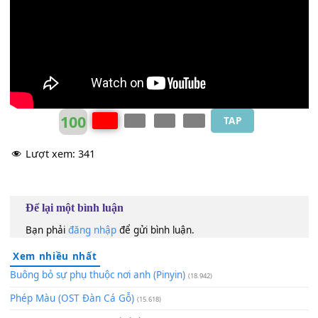
Ma vie
[C7]
s'en va mais n'aie pas trop de
[Gm]
peine
Oh mon amour
[F]
adieu !
Elle
[F]
prend tout contre son cœur le
bel
[C7]
oiseau
[Bb]
blanc
Tout
[Gm]
deux ils s'ont repartis
[C]
droit vers
[F]
l'océan
L'amour ne meurt jamais
[Gm]
j'ai vue deux
[F]
colombes
[C7]
S'envoler vers la mer
[Bb]
et que la nuit tom-
[F]
be