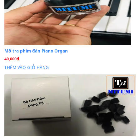
30 Tháng 9, 2025
Trang hợp âm chưa cập nhật sheet, bạn đợi một thời gian nhé
Khách
trong
Lỡ làng duyên em
30 Tháng 9, 2025
Cho xin sheet nhạc organ được không ạ
BÀI MỚI VIẾT
Dịch vụ cho thuê âm thanh tiệc gia đình, ban nhạc, ca s
20
Th7
Cài đặt dữ liệu cho đàn PSR-SX900 PSR-SX920 tại MIT
20
Th7
Dịch Vụ Cài Đặt Sample Đàn Organ Yamaha Tận Nhà 
07
Th7
Nâng Tầm Âm Thanh Cho Cây Đàn Của Bạn
Khóa Học Hướng Dẫn Sử Dụng Đàn Organ/Keyboard
26
Th6
Chuyên Sâu TPHCM | MITUMI
Cài đặt dữ liệu sample cho đàn Yamaha PSR-S750 S95
26
Th6