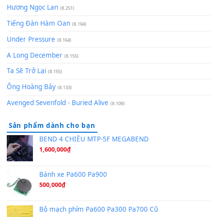
Cơn Mơ Băng Giá
(9.103)
Chờ một tiếng yêu
(8.991)
Lãng Quên Chiều Thu | Anh không muốn ra đi | Qí shí bù xiǎ
zǒu - 其实不想走
(8.929)
[SHEET] Ánh Trăng Nói Hộ Lòng Tôi - Mạnh Lệ Quân | Intro +
Pinyin
(8.651)
Bóng mây qua thềm
(8.577)
[SHEET PIANO] We Wish You A Merry Christmas
(8.516)
Orange Days - FT Island
(8.315)
Hãy nói với em - Mỹ Tâm - Bằng Kiều
(8.274)
Hương Ngọc Lan
(8.251)