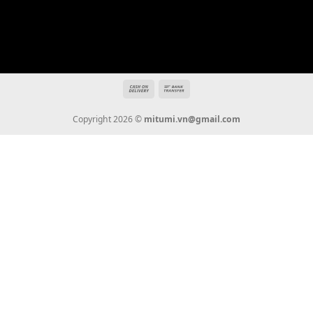
Địa chỉ: 666/5A Đường Ba Tháng Hai, P.14, Q.10, TP HCM
Hotline: 0936 22 90 22
mitumi.vn@gmail.com
THÔNG TIN
Giới Thiệu
Tin Tức
Thanh Toán
Vận Chuyển
Chính Sách Bảo Hành
Liên Hệ