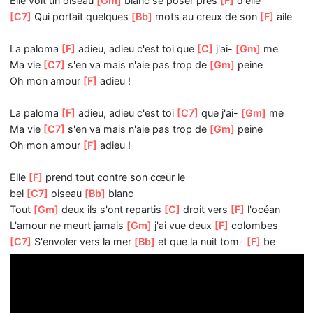
Le
[F]
soir ma mère nous chantait quand
[C7]
j'étais en –
[Bb]
fant
L'his-
[Gm]
toire d'un bateau perdu
[C]
et d'un
oiseau
[F]
blanc
Un
[F]
jour le bateau s'en va
[C7]
droit vers
[Gm]
l'océan
Et
[C7]
seule, le cœur plein d'a –
[Bb]
mour une fille
[F]
at
Le
[F]
marin lui a dit :
[Gm]
"n'oublie pas je
[F]
t'aime"
[C7]
L'hiver et le printemps elle attend quand
[F]
même
Elle voit un oiseau
[Gm]
blanc se poser près
[F]
d'elle
[C7]
Qui portait quelques
[Bb]
mots au creux de son
[F]
a
La paloma
[F]
adieu, adieu c'est toi que
[C]
j'ai-
[Gm]
me
Ma vie
[C7]
s'en va mais n'aie pas trop de
[Gm]
peine
Oh mon amour
[F]
adieu !
La paloma
[F]
adieu, adieu c'est toi
[C7]
que j'ai-
[Gm]
m