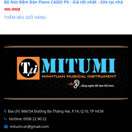
Mỡ tra phím đàn Piano Organ
40,000
₫
THÊM VÀO GIỎ HÀNG