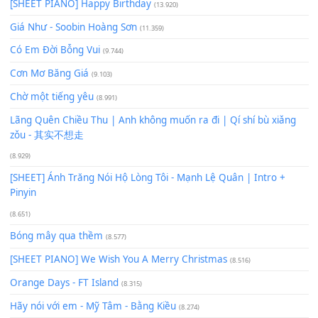
100
TAP
Lượt xem:
341
Để lại một bình luận
Bạn phải
đăng nhập
để gửi bình luận.
Xem nhiều nhất
Buông bỏ sự phụ thuộc nơi anh (Pinyin)
(18.942)
Phép Màu (OST Đàn Cá Gỗ)
(15.618)
[SHEET PIANO] Happy Birthday
(13.920)
Giá Như - Soobin Hoàng Sơn
(11.359)
Có Em Đời Bỗng Vui
(9.744)