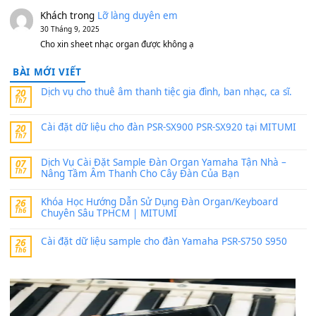
1,200,000
₫
MinhTuan89
trong
[CHIA SẺ] Bộ Dữ Liệu – Sample MI
V1 Cho Đàn Yamaha S750, S950
11 Tháng 7, 2026
https://vietkeyboard.vn/bo-du-lieu-sample-mitumi-cho-dan-psr
sx900-psr-sx700/
thaibaoduong68
trong
Bộ dữ liệu Sample MITUMI cho
PSR-SX900 và PSR-SX700
24 Tháng 4, 2026
Có giữ liệu 720 ko tuân e xin với ạ
thaitoanorg
trong
Bộ dữ liệu Sample MITUMI cho Đàn
SX900 và PSR-SX700
24 Tháng 4, 2026
bác ơi cho em hỏi chút , e tải về nhưng chỉ mở dc STYLE , khôn
band tiếng…
MinhTuan89
trong
Lỡ làng duyên em