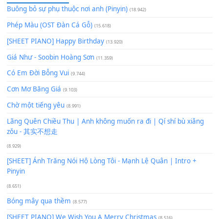
Lượt xem:
305
Để lại một bình luận
Bạn phải
đăng nhập
để gửi bình luận.
Xem nhiều nhất
Buông bỏ sự phụ thuộc nơi anh (Pinyin)
(18.942)
Phép Màu (OST Đàn Cá Gỗ)
(15.618)
[SHEET PIANO] Happy Birthday
(13.920)
Giá Như - Soobin Hoàng Sơn
(11.359)
Có Em Đời Bỗng Vui
(9.744)
Cơn Mơ Băng Giá
(9.103)
Chờ một tiếng yêu
(8.991)