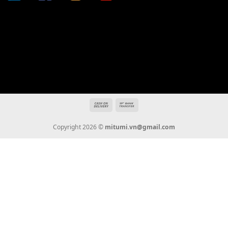
Địa chỉ: 666/5A Đường Ba Tháng Hai, P.14, Q.10, TP HCM
Hotline: 0936 22 90 22
mitumi.vn@gmail.com
THÔNG TIN
Giới Thiệu
Tin Tức
Thanh Toán
Vận Chuyển
Chính Sách Bảo Hành
Liên Hệ
KẾT NỐI CHÚNG TÔI