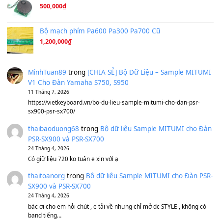
A Long December
(8.155)
Ta Sẽ Trở Lại
(8.155)
Ông Hoàng Bảy
(8.133)
Avenged Sevenfold - Buried Alive
(8.109)
Sản phẩm dành cho bạn
BEND 4 CHIỀU MTP-5F MEGABEND
1,600,000
₫
Bánh xe Pa600 Pa900
500,000
₫
Bộ mạch phím Pa600 Pa300 Pa700 Cũ
1,200,000
₫