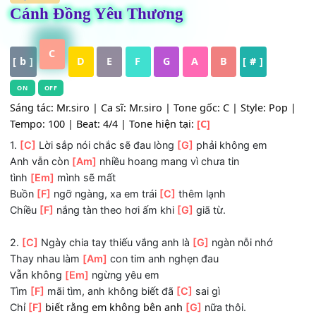
HỢP ÂM
Cánh Đồng Yêu Thương
C
[ b ]
D
E
F
G
A
B
[ # ]
ON
OFF
Sáng tác: Mr.siro | Ca sĩ: Mr.siro | Tone gốc: C | Style: Po
Tempo: 100 | Beat: 4/4 | Tone hiện tại:
[C]
1.
[C]
Lời sắp nói chắc sẽ đau lòng
[G]
phải không em
Anh vẫn còn
[Am]
nhiều hoang mang vì chưa tin
tình
[Em]
mình sẽ mất
Buồn
[F]
ngỡ ngàng, xa em trái
[C]
thêm lạnh
Chiều
[F]
nắng tàn theo hơi ấm khi
[G]
giã từ.
2.
[C]
Ngày chia tay thiếu vắng anh là
[G]
ngàn nỗi nhớ