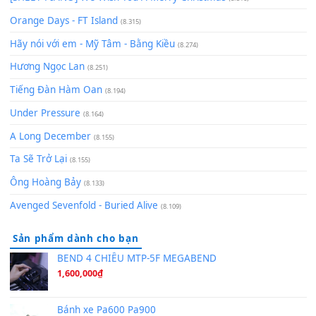
Lãng Quên Chiều Thu | Anh không muốn ra đi | Qí shí bù xiǎ
zǒu - 其实不想走
(8.929)
[SHEET] Ánh Trăng Nói Hộ Lòng Tôi - Mạnh Lệ Quân | Intro +
Pinyin
(8.651)
Bóng mây qua thềm
(8.577)
[SHEET PIANO] We Wish You A Merry Christmas
(8.516)
Orange Days - FT Island
(8.315)
Hãy nói với em - Mỹ Tâm - Bằng Kiều
(8.274)
Hương Ngọc Lan
(8.251)
Tiếng Đàn Hàm Oan
(8.194)
Under Pressure
(8.164)