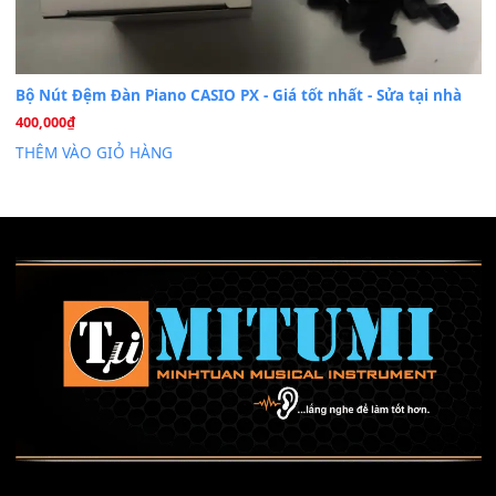
Mỡ tra phím đàn Piano Organ
40,000
₫
THÊM VÀO GIỎ HÀNG