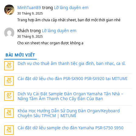
MinhTuan89
trong
[CHIA SẺ] Bộ Dữ Liệu – Sample MI
V1 Cho Đàn Yamaha S750, S950
11 Tháng 7, 2026
https://vietkeyboard.vn/bo-du-lieu-sample-mitumi-cho-dan-psr
sx900-psr-sx700/
thaibaoduong68
trong
Bộ dữ liệu Sample MITUMI cho
PSR-SX900 và PSR-SX700
24 Tháng 4, 2026
Có giữ liệu 720 ko tuân e xin với ạ
thaitoanorg
trong
Bộ dữ liệu Sample MITUMI cho Đàn
SX900 và PSR-SX700
24 Tháng 4, 2026
bác ơi cho em hỏi chút , e tải về nhưng chỉ mở dc STYLE , khôn
band tiếng…
MinhTuan89
trong
Lỡ làng duyên em
30 Tháng 9, 2025
Trang hợp âm chưa cập nhật sheet, bạn đợi một thời gian nhé