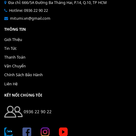
Bộ Nút Đệm Đàn Piano CASIO PX - Giá tốt nhất - Sửa tại n
400,000
₫
THÊM VÀO GIỎ HÀNG