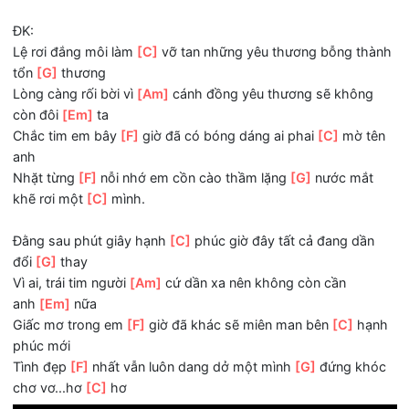
Thay nhau làm
[Am]
con tim anh nghẹn đau
Vẫn không
[Em]
ngừng yêu em
Tìm
[F]
mãi tìm, anh không biết đã
[C]
sai gì
biết rằng em không bên anh
Chỉ
[F]
[G]
nữa thôi.
ĐK:
Lệ rơi đắng môi làm
[C]
vỡ tan những yêu thương bỗng t
tổn
[G]
thương
Lòng càng rối bời vì
[Am]
cánh đồng yêu thương sẽ khôn
còn đôi
[Em]
ta
Chắc tim em bây
[F]
giờ đã có bóng dáng ai phai
[C]
mờ 
anh
Nhặt từng
[F]
nỗi nhớ em cồn cào thầm lặng
[G]
nước mắ
khẽ rơi một
[C]
mình.
Đằng sau phút giây hạnh
[C]
phúc giờ đây tất cả đang dầ
đổi
[G]
thay
Vì ai, trái tim người
[Am]
cứ dần xa nên không còn cần