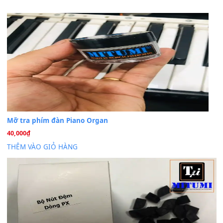
Khách
trong
Lỡ làng duyên em
30 Tháng 9, 2025
Cho xin sheet nhạc organ được không ạ
BÀI MỚI VIẾT
Dịch vụ cho thuê âm thanh tiệc gia đình, ban nhạc, ca s
20
Th7
Cài đặt dữ liệu cho đàn PSR-SX900 PSR-SX920 tại MIT
20
Th7
Dịch Vụ Cài Đặt Sample Đàn Organ Yamaha Tận Nhà 
07
Th7
Nâng Tầm Âm Thanh Cho Cây Đàn Của Bạn
Khóa Học Hướng Dẫn Sử Dụng Đàn Organ/Keyboard
26
Th6
Chuyên Sâu TPHCM | MITUMI
Cài đặt dữ liệu sample cho đàn Yamaha PSR-S750 S95
26
Th6