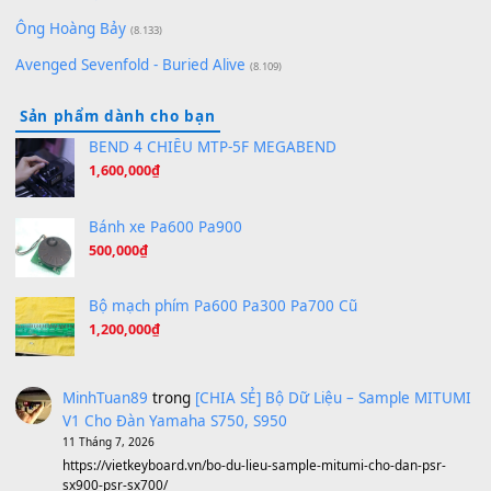
Orange Days - FT Island
(8.315)
Hãy nói với em - Mỹ Tâm - Bằng Kiều
(8.274)
Hương Ngọc Lan
(8.251)
Tiếng Đàn Hàm Oan
(8.194)
Under Pressure
(8.164)
A Long December
(8.155)
Ta Sẽ Trở Lại
(8.155)
Ông Hoàng Bảy
(8.133)
Avenged Sevenfold - Buried Alive
(8.109)
Sản phẩm dành cho bạn
BEND 4 CHIỀU MTP-5F MEGABEND
1,600,000
₫