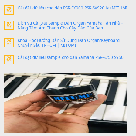
SX900 và PSR-SX700
24 Tháng 4, 2026
bác ơi cho em hỏi chút , e tải về nhưng chỉ mở dc STYLE , khôn
band tiếng…
MinhTuan89
trong
Lỡ làng duyên em
30 Tháng 9, 2025
Trang hợp âm chưa cập nhật sheet, bạn đợi một thời gian nhé
Khách
trong
Lỡ làng duyên em
30 Tháng 9, 2025
Cho xin sheet nhạc organ được không ạ
BÀI MỚI VIẾT
Dịch vụ cho thuê âm thanh tiệc gia đình, ban nhạc, ca s
20
Th7
Cài đặt dữ liệu cho đàn PSR-SX900 PSR-SX920 tại MIT
20
Th7
Dịch Vụ Cài Đặt Sample Đàn Organ Yamaha Tận Nhà 
07
Th7