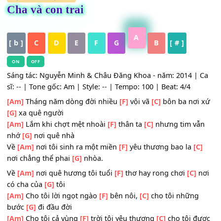
HỢP ÂM
,
Nhạc Trẻ
Cha và con trai
A
[ b ]
C
D
E
F
G
B
[ # ]
ON
OFF
Sáng tác: Nguyễn Minh & Châu Đăng Khoa - năm: 2014 |
sĩ: -- | Tone gốc: Am | Style: -- | Tempo: 100 | Beat: 4/4
[Am]
Tháng năm dòng đời nhiều
[F]
vội vã
[C]
bôn ba nơi
[G]
xa quê người
[Am]
Lắm khi chợt mệt nhoài
[F]
thân ta
[C]
nhưng tim v
nhớ
[G]
nơi quê nhà
Về
[Am]
nơi tôi sinh ra một miền
[F]
yêu thương bao la
[
nơi chẳng thể phai
[G]
nhòa.
Về
[Am]
nơi quê hương tôi tuổi
[F]
thơ hay rong chơi
[C]