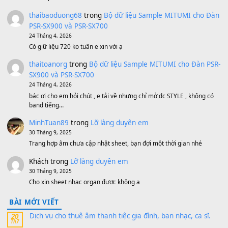
Bánh xe Pa600 Pa900
500,000
₫
Bộ mạch phím Pa600 Pa300 Pa700 Cũ
1,200,000
₫
MinhTuan89
trong
[CHIA SẺ] Bộ Dữ Liệu – Sample MI
V1 Cho Đàn Yamaha S750, S950
11 Tháng 7, 2026
https://vietkeyboard.vn/bo-du-lieu-sample-mitumi-cho-dan-psr
sx900-psr-sx700/
thaibaoduong68
trong
Bộ dữ liệu Sample MITUMI cho
PSR-SX900 và PSR-SX700
24 Tháng 4, 2026
Có giữ liệu 720 ko tuân e xin với ạ
thaitoanorg
trong
Bộ dữ liệu Sample MITUMI cho Đàn