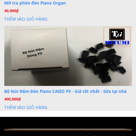
Nâng Tầm Âm Thanh Cho Cây Đàn Của Bạn
Khóa Học Hướng Dẫn Sử Dụng Đàn Organ/Keyboard
26
Th6
Chuyên Sâu TPHCM | MITUMI
Cài đặt dữ liệu sample cho đàn Yamaha PSR-S750 S95
26
Th6
Mỡ tra phím đàn Piano Organ
40,000
₫