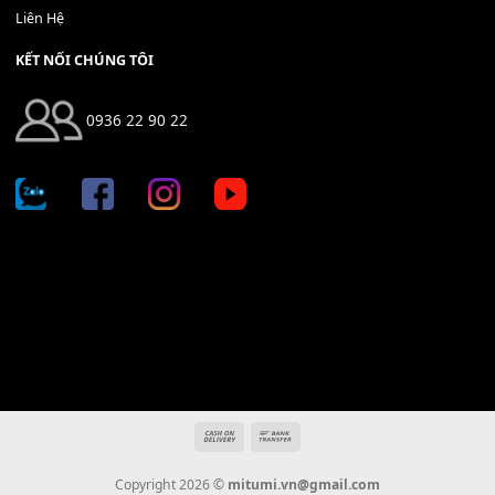
Địa chỉ: 666/5A Đường Ba Tháng Hai, P.14, Q.10, TP HCM
Hotline: 0936 22 90 22
mitumi.vn@gmail.com
THÔNG TIN
Giới Thiệu
Tin Tức
Thanh Toán