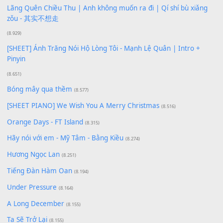
[SHEET PIANO] Happy Birthday
(13.920)
Giá Như - Soobin Hoàng Sơn
(11.359)
Có Em Đời Bỗng Vui
(9.744)
Cơn Mơ Băng Giá
(9.103)
Chờ một tiếng yêu
(8.991)
Lãng Quên Chiều Thu | Anh không muốn ra đi | Qí shí bù xiǎ
zǒu - 其实不想走
(8.929)
[SHEET] Ánh Trăng Nói Hộ Lòng Tôi - Mạnh Lệ Quân | Intro +
Pinyin
(8.651)
Bóng mây qua thềm
(8.577)
[SHEET PIANO] We Wish You A Merry Christmas
(8.516)