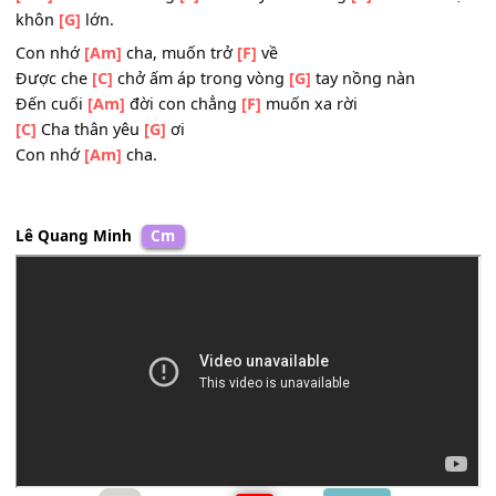
có cha của
[G]
tôi
[Am]
Cho tôi lời ngọt ngào
[F]
bên nôi,
[C]
cho tôi những
bước
[G]
đi đầu đời
[Am]
Cho tôi cả vùng
[F]
trời tôi yêu thương
[C]
cho tôi đ
khôn
[G]
lớn.
Con nhớ
[Am]
cha, muốn trở
[F]
về
Được che
[C]
chở ấm áp trong vòng
[G]
tay nồng nàn
Đến cuối
[Am]
đời con chẳng
[F]
muốn xa rời
[C]
Cha thân yêu
[G]
ơi
Con nhớ
[Am]
cha.
Lê Quang Minh
Cm