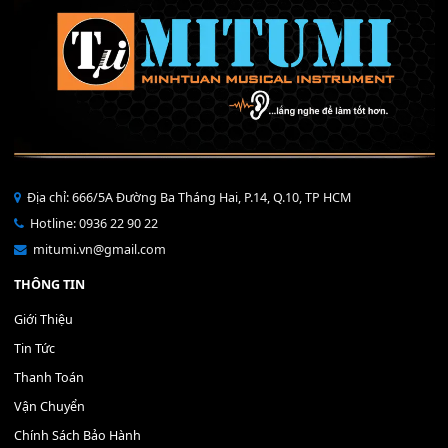
THÊM VÀO GIỎ HÀNG
Bộ Nút Đệm Đàn Piano CASIO PX - Giá tốt nhất - Sửa tại n
400,000
₫
THÊM VÀO GIỎ HÀNG