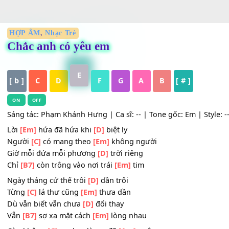
HỢP ÂM
,
Nhạc Trẻ
Chắc anh có yêu em
E
[ b ]
C
D
F
G
A
B
[ # ]
ON
OFF
Sáng tác: Phạm Khánh Hưng | Ca sĩ: -- | Tone gốc: Em | St
Lời
[Em]
hứa đã hứa khi
[D]
biệt ly
Người
[C]
có mang theo
[Em]
không người
Giờ mỗi đứa mỗi phương
[D]
trời riêng
Chỉ
[B7]
còn trông vào nơi trái
[Em]
tim
Ngày tháng cứ thế trôi
[D]
dần trôi