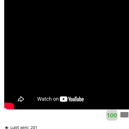
Khánh Hưng
F#m