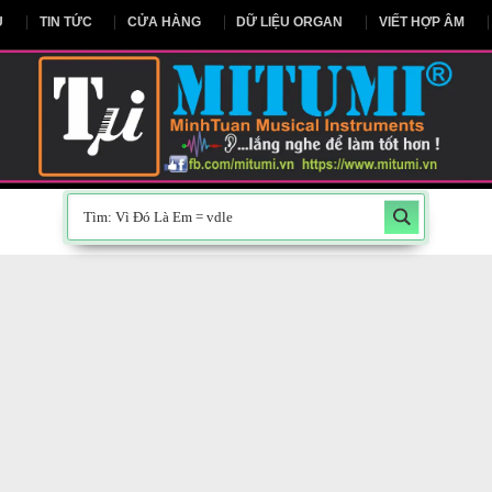
NG CHỦ
TIN TỨC
CỬA HÀNG
DỮ LIỆU ORGAN
V