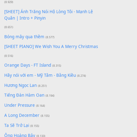
[SHEET PIANO] Happy Birthday
(13.920)
Giá Như - Soobin Hoàng Sơn
(11.359)
Có Em Đời Bỗng Vui
(9.744)
Cơn Mơ Băng Giá
(9.103)
Chờ một tiếng yêu
(8.991)
Lãng Quên Chiều Thu | Anh không muốn ra đi |
Qí shí bù xiǎng zǒu - 其实不想走
(8.929)
[SHEET] Ánh Trăng Nói Hộ Lòng Tôi - Mạnh Lệ
Quân | Intro + Pinyin
(8.651)
Bóng mây qua thềm
(8.577)
[SHEET PIANO] We Wish You A Merry Christmas