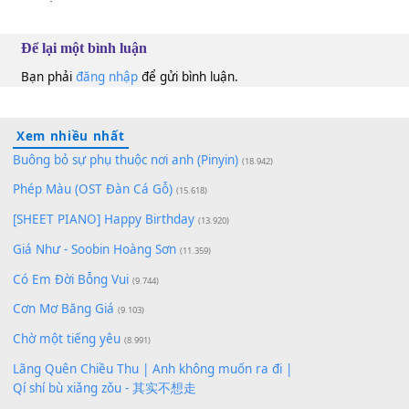
10
Lượt xem:
201
Để lại một bình luận
Bạn phải
đăng nhập
để gửi bình luận.
Xem nhiều nhất
Buông bỏ sự phụ thuộc nơi anh (Pinyin)
(18.942)
Phép Màu (OST Đàn Cá Gỗ)
(15.618)