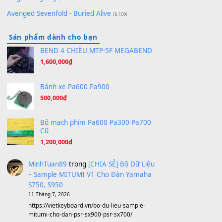
(8.516)
Orange Days - FT Island
(8.315)
Hãy nói với em - Mỹ Tâm - Bằng Kiều
(8.274)
Hương Ngọc Lan
(8.251)
Tiếng Đàn Hàm Oan
(8.194)
Under Pressure
(8.164)
A Long December
(8.155)
Ta Sẽ Trở Lại
(8.155)
Ông Hoàng Bảy
(8.133)
Avenged Sevenfold - Buried Alive
(8.109)
Sản phẩm dành cho bạn
BEND 4 CHIỀU MTP-5F MEGABEND
1,600,000
₫