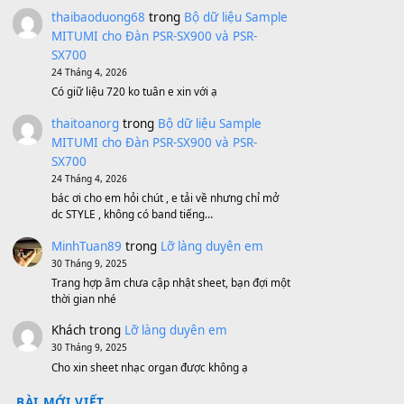
Bánh xe Pa600 Pa900
500,000
₫
Bộ mạch phím Pa600 Pa300 Pa700
Cũ
1,200,000
₫
MinhTuan89
trong
[CHIA SẺ] Bộ Dữ Liệu
– Sample MITUMI V1 Cho Đàn Yamaha
S750, S950
11 Tháng 7, 2026
https://vietkeyboard.vn/bo-du-lieu-sample-
mitumi-cho-dan-psr-sx900-psr-sx700/
thaibaoduong68
trong
Bộ dữ liệu Sample
MITUMI cho Đàn PSR-SX900 và PSR-
SX700
24 Tháng 4, 2026