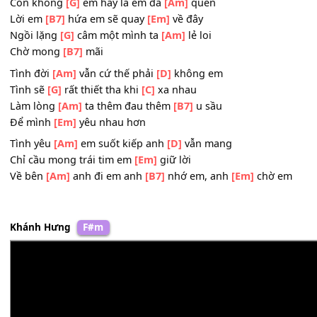
Từng
[C]
lá thư cũng
[Em]
thưa dần
Dù vẫn biết vẫn chưa
[D]
đổi thay
Vẫn
[B7]
sợ xa mặt cách
[Em]
lòng nhau
Còn không
[G]
em hay là em đã
[Am]
quên
Lời em
[B7]
hứa em sẽ quay
[Em]
về đây
Ngồi lặng
[G]
câm một mình ta
[Am]
lẻ loi
Chờ mong
[B7]
mãi
Tình đời
[Am]
vẫn cứ thế phải
[D]
không em
Tình sẽ
[G]
rất thiết tha khi
[C]
xa nhau
Làm lòng
[Am]
ta thêm đau thêm
[B7]
u sầu
Để mình
[Em]
yêu nhau hơn
Tình yêu
[Am]
em suốt kiếp anh
[D]
vẫn mang
Chỉ cầu mong trái tim em
[Em]
giữ lời
Về bên
[Am]
anh đi em anh
[B7]
nhớ em, anh
[Em]
chờ 