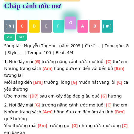
HỢP ÂM
,
Nhạc Thiếu Nhi - Học Trò
Chắp cánh ước mơ
G
[ b ]
C
D
E
F
A
B
[ # ]
ON
OFF
Sáng tác: Nguyễn Thị Hải - năm: 2008 | Ca sĩ: -- | Tone gố
| Style: -- | Tempo: 100 | Beat: 4/4
1. Nơi đây mái
[G]
trường nâng cánh ước mơ tuổi
[C]
thơ
Những trang sách
[Am]
hồng đưa em đến với bến bờ
[B
tương lai
Mỗi sáng đến
[Em]
trường, lòng
[G]
muốn hát vang lời
[C
yêu thương
Ước mơ mai
[D7]
sau em xây đắp đẹp giầu quê
[G]
hươn
2. Nơi đây mái
[G]
trường nâng cánh ước mơ tuổi
[C]
thơ