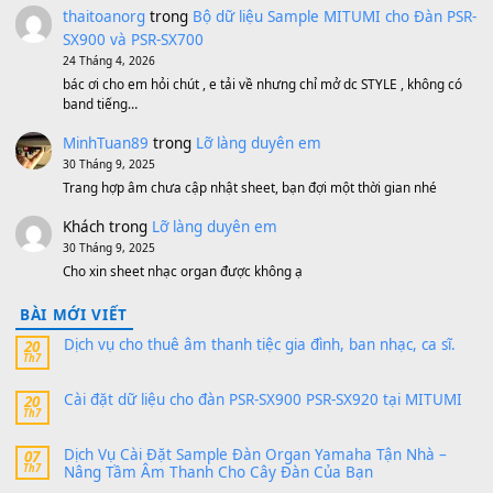
1,200,000
₫
MinhTuan89
trong
[CHIA SẺ] Bộ Dữ Liệu – Sample MI
V1 Cho Đàn Yamaha S750, S950
11 Tháng 7, 2026
https://vietkeyboard.vn/bo-du-lieu-sample-mitumi-cho-dan-psr
sx900-psr-sx700/
thaibaoduong68
trong
Bộ dữ liệu Sample MITUMI cho
PSR-SX900 và PSR-SX700
24 Tháng 4, 2026
Có giữ liệu 720 ko tuân e xin với ạ
thaitoanorg
trong
Bộ dữ liệu Sample MITUMI cho Đàn
SX900 và PSR-SX700
24 Tháng 4, 2026
bác ơi cho em hỏi chút , e tải về nhưng chỉ mở dc STYLE , khôn
band tiếng…
MinhTuan89
trong
Lỡ làng duyên em