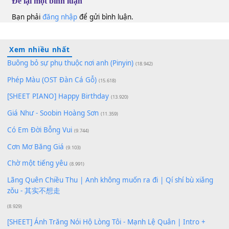
100
TAP
Lượt xem:
241
Để lại một bình luận
Bạn phải
đăng nhập
để gửi bình luận.
Xem nhiều nhất
Buông bỏ sự phụ thuộc nơi anh (Pinyin)
(18.942)
Phép Màu (OST Đàn Cá Gỗ)
(15.618)
[SHEET PIANO] Happy Birthday
(13.920)
Giá Như - Soobin Hoàng Sơn
(11.359)
Có Em Đời Bỗng Vui
(9.744)