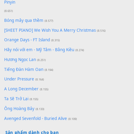
Cơn Mơ Băng Giá
(9.103)
Chờ một tiếng yêu
(8.991)
Lãng Quên Chiều Thu | Anh không muốn ra đi | Qí shí bù xiǎ
zǒu - 其实不想走
(8.929)
[SHEET] Ánh Trăng Nói Hộ Lòng Tôi - Mạnh Lệ Quân | Intro +
Pinyin
(8.651)
Bóng mây qua thềm
(8.577)
[SHEET PIANO] We Wish You A Merry Christmas
(8.516)
Orange Days - FT Island
(8.315)
Hãy nói với em - Mỹ Tâm - Bằng Kiều
(8.274)
Hương Ngọc Lan
(8.251)