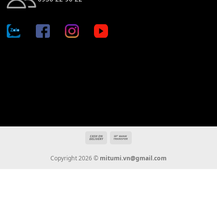
Địa chỉ: 666/5A Đường Ba Tháng Hai, P.14, Q.10, TP HCM
Hotline: 0936 22 90 22
mitumi.vn@gmail.com
THÔNG TIN
Giới Thiệu
Tin Tức
Thanh Toán
Vận Chuyển
Chính Sách Bảo Hành
Liên Hệ
KẾT NỐI CHÚNG TÔI