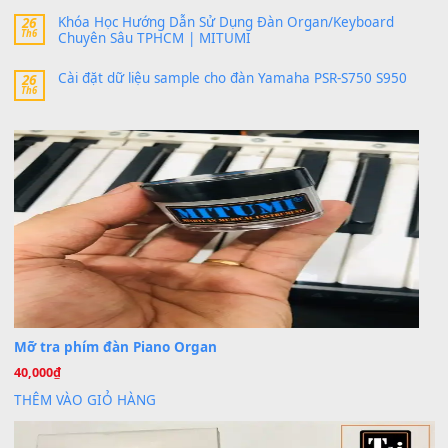
30 Tháng 9, 2025
Trang hợp âm chưa cập nhật sheet, bạn đợi một thời gian nhé
Khách
trong
Lỡ làng duyên em
30 Tháng 9, 2025
Cho xin sheet nhạc organ được không ạ
BÀI MỚI VIẾT
Dịch vụ cho thuê âm thanh tiệc gia đình, ban nhạc, ca s
20
Th7
Cài đặt dữ liệu cho đàn PSR-SX900 PSR-SX920 tại MIT
20
Th7
Dịch Vụ Cài Đặt Sample Đàn Organ Yamaha Tận Nhà 
07
Th7
Nâng Tầm Âm Thanh Cho Cây Đàn Của Bạn
Khóa Học Hướng Dẫn Sử Dụng Đàn Organ/Keyboard
26
Th6
Chuyên Sâu TPHCM | MITUMI
Cài đặt dữ liệu sample cho đàn Yamaha PSR-S750 S95
26