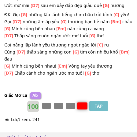
Những trang sách
[Am]
hồng đưa em đến ấm áp tình
[B
quê hương
Yêu thương mái
[Em]
trường gọi
[G]
những ước mơ cùn
em bay xa
Ước mơ mai
[D7]
sau em xây đắp đẹp giàu quê
[G]
hươn
ĐK: Gọi
[G]
những lấp lánh tiếng chim bầu trời bình
[C]
y
Gọi
[D7]
những ấm áp yêu
[G]
thương bạn bè năm
[Bm]
[G]
Mình cùng bên nhau
[Em]
nào cùng ca vang
[D7]
Thắp sáng muôn ngàn ước mơ tuổi
[G]
thơ
Gọi nắng lấp lành yêu thương ngọt ngào lời
[C]
ru
Cùng
[D7]
thắp sáng những con
[G]
tim còn nhiều khổ
[
đau
[G]
Mình cùng bên nhau!
[Em]
Vòng tay yêu thương
[D7]
Chắp cánh cho ngàn ước mơ tuổi
[G]
thơ
Giấc Mơ Lạ
Ab