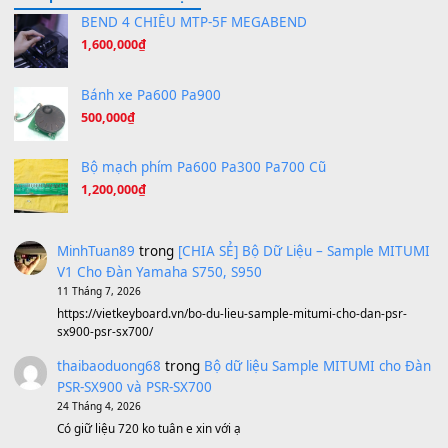
Tiếng Đàn Hàm Oan
(8.194)
Under Pressure
(8.164)
A Long December
(8.155)
Ta Sẽ Trở Lại
(8.155)
Ông Hoàng Bảy
(8.133)
Avenged Sevenfold - Buried Alive
(8.109)
Sản phẩm dành cho bạn
BEND 4 CHIỀU MTP-5F MEGABEND
1,600,000
₫
Bánh xe Pa600 Pa900
500,000
₫
Bộ mạch phím Pa600 Pa300 Pa700 Cũ