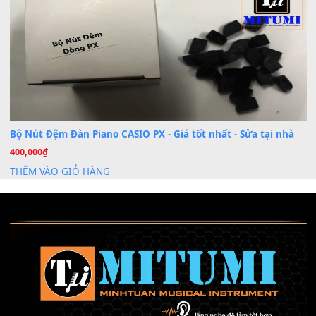
Th6
Mỡ tra phím đàn Piano Organ
40,000
₫
THÊM VÀO GIỎ HÀNG