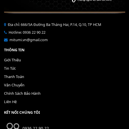
Bộ Nút Đệm Đàn Piano CASIO PX - Giá tốt nhất - Sửa tại n
400,000
₫
THÊM VÀO GIỎ HÀNG