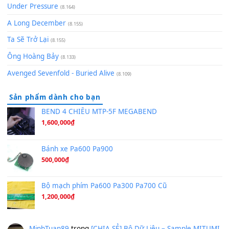
(8.651)
Bóng mây qua thềm
(8.577)
[SHEET PIANO] We Wish You A Merry Christmas
(8.516)
Orange Days - FT Island
(8.315)
Hãy nói với em - Mỹ Tâm - Bằng Kiều
(8.274)
Hương Ngọc Lan
(8.251)
Tiếng Đàn Hàm Oan
(8.194)
Under Pressure
(8.164)
A Long December
(8.155)
Ta Sẽ Trở Lại
(8.155)
Ông Hoàng Bảy
(8.133)
Avenged Sevenfold - Buried Alive
(8.109)