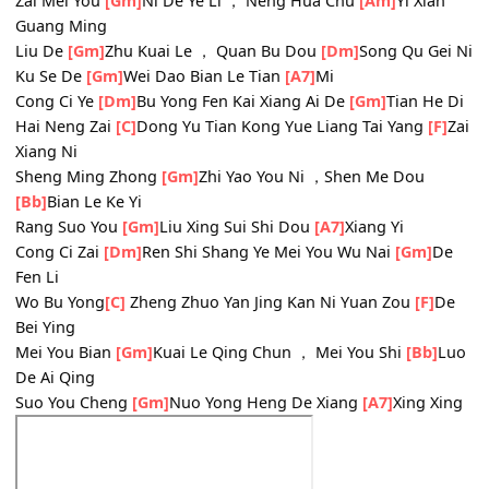
Neng Rang
[Gm]
Suo You Mei Li Cong Ci Ye
[A7]
Bu Zai Di
Ling
Ru Guo
[Dm]
Shi Zhe Yang ， Wo Ke Yi
[Bb]
An Wei Zi Ji
Zai Mei You
[Gm]
Ni De Ye Li ， Neng Hua Chu
[Am]
Yi Xia
Guang Ming
Liu De
[Gm]
Zhu Kuai Le ， Quan Bu Dou
[Dm]
Song Qu Ge
Ku Se De
[Gm]
Wei Dao Bian Le Tian
[A7]
Mi
Cong Ci Ye
[Dm]
Bu Yong Fen Kai Xiang Ai De
[Gm]
Tian H
Hai Neng Zai
[C]
Dong Yu Tian Kong Yue Liang Tai Yang
[
Xiang Ni
Sheng Ming Zhong
[Gm]
Zhi Yao You Ni ，Shen Me Dou
[Bb]
Bian Le Ke Yi
Rang Suo You
[Gm]
Liu Xing Sui Shi Dou
[A7]
Xiang Yi
Cong Ci Zai
[Dm]
Ren Shi Shang Ye Mei You Wu Nai
[Gm]
Fen Li
Wo Bu Yong
[C]
Zheng Zhuo Yan Jing Kan Ni Yuan Zou
[F]
Bei Ying