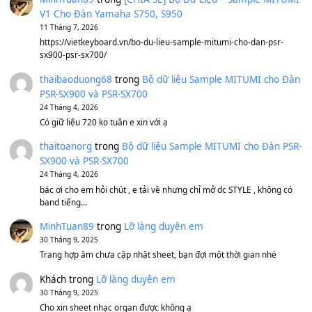
Sản phẩm dành cho bạn
BEND 4 CHIỀU MTP-5F MEGABEND
1,600,000
₫
Bánh xe Pa600 Pa900
500,000
₫
Bộ mạch phím Pa600 Pa300 Pa700 Cũ
1,200,000
₫
MinhTuan89
trong
[CHIA SẺ] Bộ Dữ Liệu – Sample MI
V1 Cho Đàn Yamaha S750, S950
11 Tháng 7, 2026
https://vietkeyboard.vn/bo-du-lieu-sample-mitumi-cho-dan-psr
sx900-psr-sx700/
thaibaoduong68
trong
Bộ dữ liệu Sample MITUMI cho