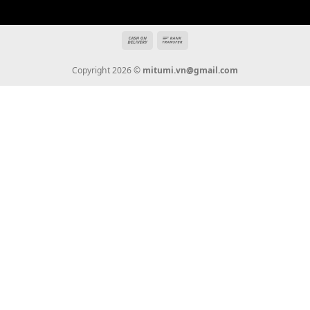
Giới Thiệu
Tin Tức
Thanh Toán
Vận Chuyển
Chính Sách Bảo Hành
Liên Hệ
KẾT NỐI CHÚNG TÔI
0936 22 90 22