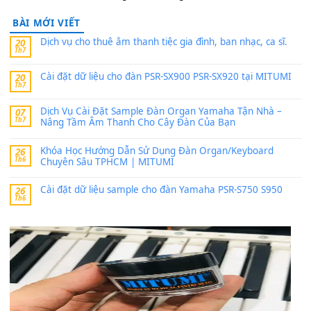
PSR-SX900 và PSR-SX700
24 Tháng 4, 2026
Có giữ liệu 720 ko tuân e xin với ạ
thaitoanorg
trong
Bộ dữ liệu Sample MITUMI cho Đàn
SX900 và PSR-SX700
24 Tháng 4, 2026
bác ơi cho em hỏi chút , e tải về nhưng chỉ mở dc STYLE , khôn
band tiếng…
MinhTuan89
trong
Lỡ làng duyên em
30 Tháng 9, 2025
Trang hợp âm chưa cập nhật sheet, bạn đợi một thời gian nhé
Khách
trong
Lỡ làng duyên em
30 Tháng 9, 2025
Cho xin sheet nhạc organ được không ạ
BÀI MỚI VIẾT
Dịch vụ cho thuê âm thanh tiệc gia đình, ban nhạc, ca s
20
Th7