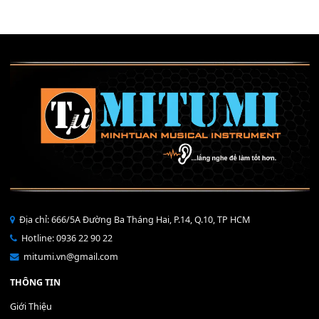
Mỡ tra phím đàn Piano Organ
40,000
₫
THÊM VÀO GIỎ HÀNG
Bộ Nút Đệm Đàn Piano CASIO PX - Giá tốt nhất - Sửa tại n
400,000
₫
THÊM VÀO GIỎ HÀNG