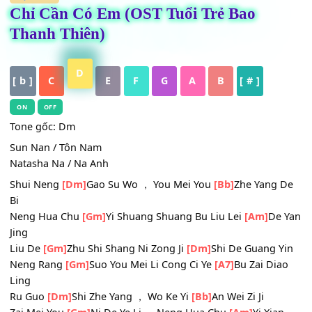
HỢP ÂM
Chỉ Cần Có Em (OST Tuổi Trẻ Bao
Thanh Thiên)
D
[ b ]
C
E
F
G
A
B
[ # ]
ON
OFF
Tone gốc: Dm
Sun Nan / Tôn Nam
Natasha Na / Na Anh
Shui Neng
[Dm]
Gao Su Wo ， You Mei You
[Bb]
Zhe Yang
Bi
Neng Hua Chu
[Gm]
Yi Shuang Shuang Bu Liu Lei
[Am]
De
Jing
Liu De
[Gm]
Zhu Shi Shang Ni Zong Ji
[Dm]
Shi De Guang 