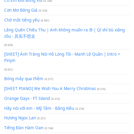
Xem nhiều nhất
Buông bỏ sự phụ thuộc nơi anh (Pinyin)
(18.942)
Phép Màu (OST Đàn Cá Gỗ)
(15.618)
[SHEET PIANO] Happy Birthday
(13.920)
Giá Như - Soobin Hoàng Sơn
(11.359)
Có Em Đời Bỗng Vui
(9.744)
Cơn Mơ Băng Giá
(9.103)
Chờ một tiếng yêu
(8.991)
Lãng Quên Chiều Thu | Anh không muốn ra đi | Qí shí bù xiǎ
zǒu - 其实不想走
(8.929)
[SHEET] Ánh Trăng Nói Hộ Lòng Tôi - Mạnh Lệ Quân | Intro +
Pinyin