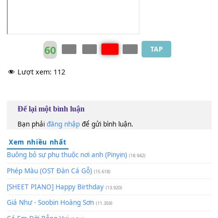
Mei You Bian
[Gm]
Kuai Le Qing Chun ， Mei You Shi
[Bb]
De Ai Qing
Suo You Cheng
[Gm]
Nuo Yong Heng De Xiang
[A7]
Xing X
60
TAP
Lượt xem:
112
Để lại một bình luận
Bạn phải
đăng nhập
để gửi bình luận.