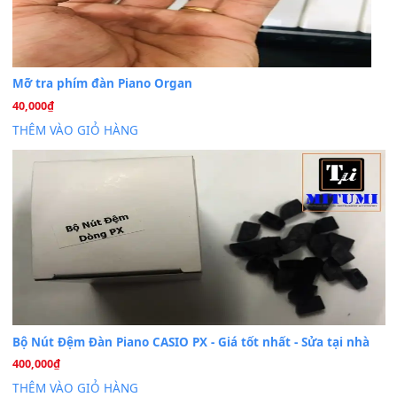
Cài đặt dữ liệu cho đàn PSR-SX900 PSR-SX920 tại MIT
20
Th7
Dịch Vụ Cài Đặt Sample Đàn Organ Yamaha Tận Nhà 
07
Th7
Nâng Tầm Âm Thanh Cho Cây Đàn Của Bạn
Khóa Học Hướng Dẫn Sử Dụng Đàn Organ/Keyboard
26
Th6
Chuyên Sâu TPHCM | MITUMI
Cài đặt dữ liệu sample cho đàn Yamaha PSR-S750 S95
26
Th6