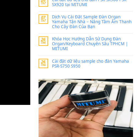
Trang hợp âm chưa cập nh
thời gian nhé
Khách
trong
Lỡ làng 
30 Tháng 9, 2025
Cho xin sheet nhạc organ
BÀI MỚI VIẾT
Dịch vụ cho thuê âm th
20
Th7
ban nhạc, ca sĩ.
Cài đặt dữ liệu cho đà
20
Th7
SX920 tại MITUMI
Dịch Vụ Cài Đặt Samp
07
Th7
Yamaha Tận Nhà – N
Cho Cây Đàn Của Bạn
Khóa Học Hướng Dẫn 
26
Th6
Organ/Keyboard Chuy
MITUMI