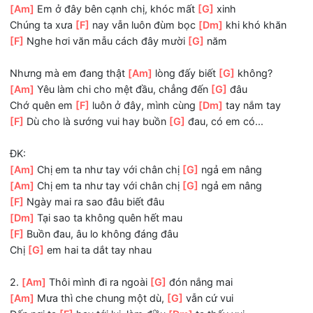
[F]
Buồn đau, âu lo không đáng đâu
Chị
[G]
em hai ta dắt tay nhau
1.
[Am]
Sao mà hôm nay buồn? Nói với
[G]
em
[Am]
Em ở đây bên cạnh chị, khóc mất
[G]
xinh
Chúng ta xưa
[F]
nay vẫn luôn đùm bọc
[Dm]
khi khó khă
[F]
Nghe hơi văn mẫu cách đây mười
[G]
năm
Nhưng mà em đang thật
[Am]
lòng đấy biết
[G]
không?
[Am]
Yêu làm chi cho mệt đầu, chẳng đến
[G]
đâu
Chớ quên em
[F]
luôn ở đây, mình cùng
[Dm]
tay nắm tay
[F]
Dù cho là sướng vui hay buồn
[G]
đau, có em có...
ĐK:
[Am]
Chị em ta như tay với chân chị
[G]
ngả em nâng
[Am]
Chị em ta như tay với chân chị
[G]
ngả em nâng
[F]
Ngày mai ra sao đâu biết đâu
[Dm]
Tại sao ta không quên hết mau