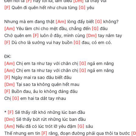
[F]
Buồn đau, âu lo không đáng đâu
Chị
[G]
em hai ta dắt tay nhau
2.
[Am]
Thôi mình đi ra ngoài
[G]
đón nắng mai
[Am]
Mưa thì che chung một dù,
[G]
vẫn cứ vui
Đến nơi ta
[F]
hay tới lui, làm điều
[Dm]
ta thấy vui
[F]
Quên đi quên hết như chưa từng
[G]
yêu
Nhưng mà em đang thật
[Am]
lòng đấy biết
[G]
không?
[Am]
Yêu làm chi cho mệt đầu, chẳng đến
[G]
đâu
Chớ quên em
[F]
luôn ở đây, mình cùng
[Dm]
tay nắm tay
[F]
Dù cho là sướng vui hay buồn
[G]
đau, có em có.
ĐK:
[Am]
Chị em ta như tay với chân chị
[G]
ngả em nâng
[Am]
Chị em ta như tay với chân chị
[G]
ngả em nâng
[F]
Ngày mai ra sao đâu biết đâu