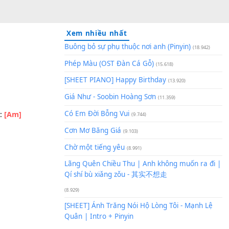
Xem nhiều nhất
Buông bỏ sự phụ thuộc nơi an
Phép Màu (OST Đàn Cá Gỗ)
(1
[SHEET PIANO] Happy Birthd
Giá Như - Soobin Hoàng Sơn
(
Có Em Đời Bỗng Vui
Tone hiện tại:
[Am]
(9.744)
Cơn Mơ Băng Giá
(9.103)
Chờ một tiếng yêu
(8.991)
Lãng Quên Chiều Thu | Anh k
Qí shí bù xiǎng zǒu - 其实不