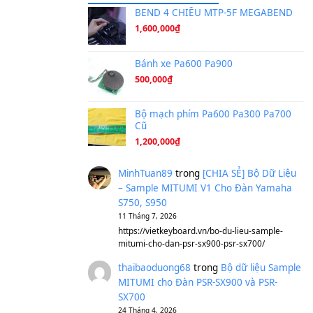
Ta Sẽ Trở Lại
(8.155)
Ông Hoàng Bảy
(8.133)
Avenged Sevenfold - Buried A
Sản phẩm dành cho bạn
BEND 4 CHIỀU M
1,600,000
₫
Bánh xe Pa600 Pa
500,000
₫
Bộ mạch phím Pa6
Cũ
1,200,000
₫
MinhTuan89
trong
[CH
– Sample MITUMI V1 