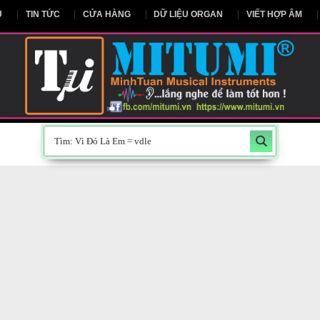
NG CHỦ
TIN TỨC
CỬA HÀNG
DỮ LIỆU ORGAN
V