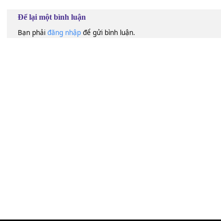
100
Lượt xem:
415
Để lại một bình luận
Bạn phải
đăng nhập
để gửi bình luận.