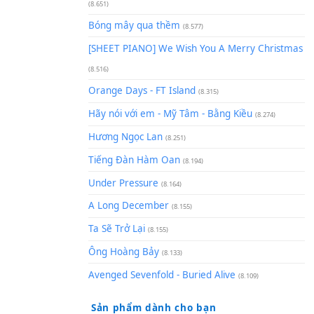
(8.929)
[SHEET] Ánh Trăng Nói Hộ Lò
Quân | Intro + Pinyin
(8.651)
Bóng mây qua thềm
(8.577)
[SHEET PIANO] We Wish You 
(8.516)
Orange Days - FT Island
(8.315)
Hãy nói với em - Mỹ Tâm - Bằ
Hương Ngọc Lan
(8.251)
Tiếng Đàn Hàm Oan
(8.194)
Under Pressure
(8.164)
A Long December
(8.155)