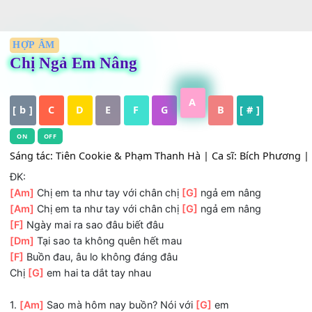
HỢP ÂM
Chị Ngả Em Nâng
A
[ b ]
C
D
E
F
G
B
[ # ]
ON
OFF
Sáng tác: Tiên Cookie & Phạm Thanh Hà | Ca sĩ: Bích Phươ
ĐK:
[Am]
Chị em ta như tay với chân chị
[G]
ngả em nâng
[Am]
Chị em ta như tay với chân chị
[G]
ngả em nâng
[F]
Ngày mai ra sao đâu biết đâu
[Dm]
Tại sao ta không quên hết mau