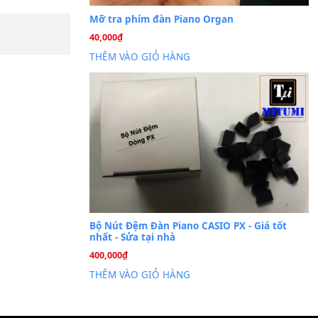
Cài đặt dữ liệu sampl
26
Th6
PSR-S750 S950
Mỡ tra phím đàn Piano Org
40,000
₫
THÊM VÀO GIỎ HÀNG