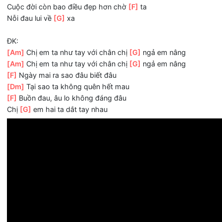
[Dm]
Tại sao ta không quên hết mau
[F]
Buồn đau, âu lo không đáng đâu
Chị
[G]
em hai ta dắt tay nhau
*
[F]
Sẽ thấy rất khó những lúc ban đầu
[Dm]
Sẽ thấy bứt rứt những lúc ban đầu
[Am]
Nếu đã có lúc trót lỡ yêu đậm
[G]
sâu
Thế nhưng em tin
[F]
rằng, đoạn đường phải qua thôi ta 
Cuộc đời còn bao điều đẹp hơn chờ
[F]
ta
Nỗi đau lui về
[G]
xa
ĐK:
[Am]
Chị em ta như tay với chân chị
[G]
ngả em nâng
[Am]
Chị em ta như tay với chân chị
[G]
ngả em nâng
[F]
Ngày mai ra sao đâu biết đâu
[Dm]
Tại sao ta không quên hết mau
[F]
Buồn đau, âu lo không đáng đâu
Chị
[G]
em hai ta dắt tay nhau