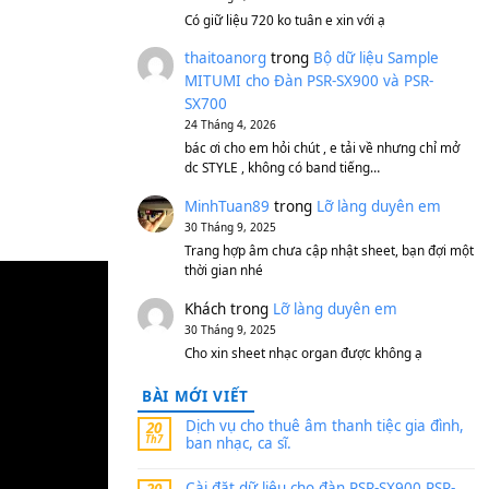
S750, S950
11 Tháng 7, 2026
https://vietkeyboard.vn/b
mitumi-cho-dan-psr-sx900
thaibaoduong68
tron
MITUMI cho Đàn PSR-S
SX700
24 Tháng 4, 2026
Có giữ liệu 720 ko tuân e x
thaitoanorg
trong
Bộ 
MITUMI cho Đàn PSR-S
SX700
24 Tháng 4, 2026
bác ơi cho em hỏi chút , e
dc STYLE , không có band
MinhTuan89
trong
Lỡ 
30 Tháng 9, 2025