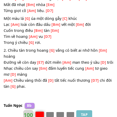
chiều tàn
[G]
phai
ĐK:
Chiều đi theo nắng sông
[C]
dài
Chiều
[Am]
rơi theo xuống cuộc
[Bm]
đời
[Em]
Mắt đã nhạt
[Bm]
nhòa
[Em]
Từng giọt cô
[Am]
liêu.
[D7]
Một màu lá
[G]
úa một dòng gẫy
[C]
khúc
Lạc
[Am]
loài còn đâu dấu
[Bm]
vết một
[Em]
đời
Cuốn trong điêu
[Bm]
tàn
[Em]
Tìm về hoang
[Am]
vu
[D7]
Trong ý chiều
[G]
rơi.
2. Chiều tàn trong hoang
[G]
vắng có biết ai nhớ hôn
[Em
hoàng
Đường về còn day
[E7]
dứt miên
[Am]
man theo ý sầu
[D
Nhạc chiều còn say
[Em]
đắm luyến tiếc cung
[Am]
tơ gi
mơ
[D]
màng
[Am]
Chiều vàng thôi đã
[D]
tắt tiếc nuối thương
[D7]
chi