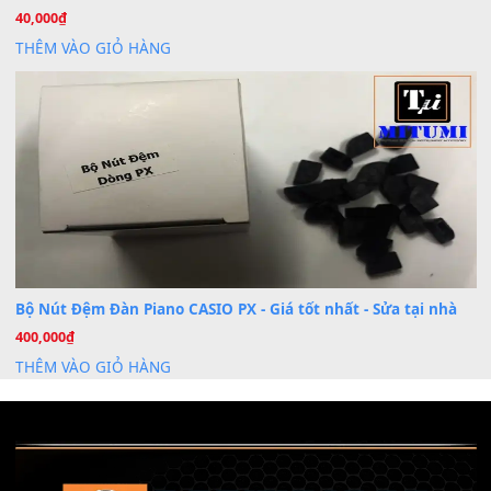
Khóa Học Hướng Dẫn Sử Dụng Đàn Organ/Keyboard
26
Th6
Chuyên Sâu TPHCM | MITUMI
Cài đặt dữ liệu sample cho đàn Yamaha PSR-S750 S95
26
Th6
Mỡ tra phím đàn Piano Organ
40,000
₫
THÊM VÀO GIỎ HÀNG