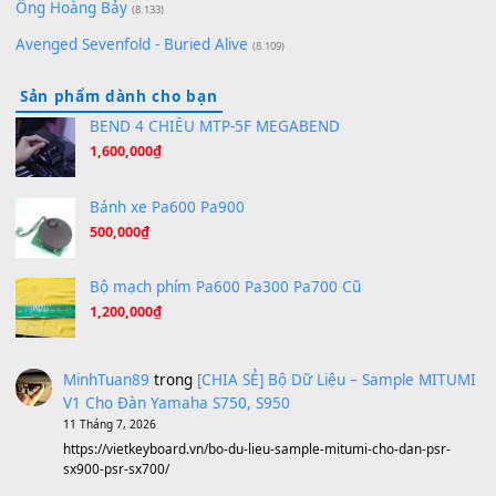
Orange Days - FT Island
(8.315)
Hãy nói với em - Mỹ Tâm - Bằng Kiều
(8.274)
Hương Ngọc Lan
(8.251)
Tiếng Đàn Hàm Oan
(8.194)
Under Pressure
(8.164)
A Long December
(8.155)
Ta Sẽ Trở Lại
(8.155)
Ông Hoàng Bảy
(8.133)
Avenged Sevenfold - Buried Alive
(8.109)
Sản phẩm dành cho bạn
BEND 4 CHIỀU MTP-5F MEGABEND
1,600,000
₫