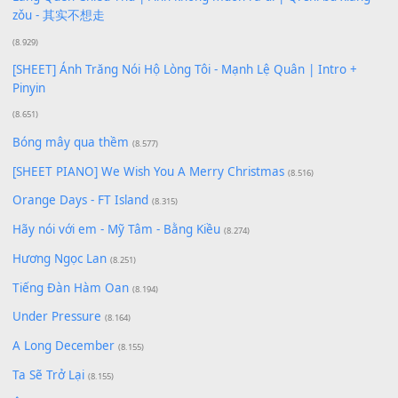
[SHEET PIANO] Happy Birthday
(13.920)
Giá Như - Soobin Hoàng Sơn
(11.359)
Có Em Đời Bỗng Vui
(9.744)
Cơn Mơ Băng Giá
(9.103)
Chờ một tiếng yêu
(8.991)
Lãng Quên Chiều Thu | Anh không muốn ra đi | Qí shí bù xiǎ
zǒu - 其实不想走
(8.929)
[SHEET] Ánh Trăng Nói Hộ Lòng Tôi - Mạnh Lệ Quân | Intro +
Pinyin
(8.651)
Bóng mây qua thềm
(8.577)
[SHEET PIANO] We Wish You A Merry Christmas
(8.516)