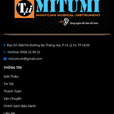
Bộ Nút Đệm Đàn Piano CASIO PX - Giá tốt nhất - Sửa tại n
400,000
₫
THÊM VÀO GIỎ HÀNG