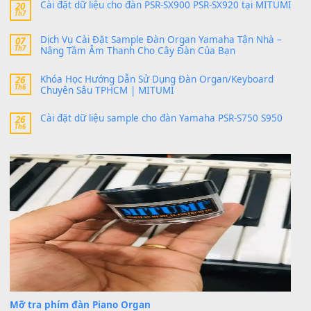
24 Tháng 4, 2026
bác ơi cho em hỏi chút , e tải về nhưng chỉ mở dc STYLE , khôn
band tiếng…
MinhTuan89
trong
Lỡ làng duyên em
30 Tháng 9, 2025
Trang hợp âm chưa cập nhật sheet, bạn đợi một thời gian nhé
Khách
trong
Lỡ làng duyên em
30 Tháng 9, 2025
Cho xin sheet nhạc organ được không ạ
BÀI MỚI VIẾT
Dịch vụ cho thuê âm thanh tiệc gia đình, ban nhạc, ca s
20
Th7
Cài đặt dữ liệu cho đàn PSR-SX900 PSR-SX920 tại MIT
20
Th7
Dịch Vụ Cài Đặt Sample Đàn Organ Yamaha Tận Nhà 
07
Th7
Nâng Tầm Âm Thanh Cho Cây Đàn Của Bạn