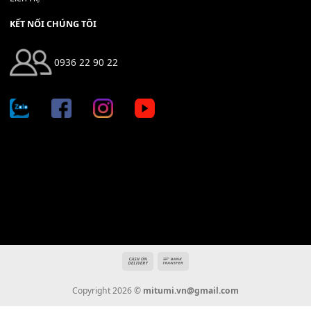
Địa chỉ: 666/5A Đường Ba Tháng Hai, P.14, Q.10, TP HCM
Hotline: 0936 22 90 22
mitumi.vn@gmail.com
THÔNG TIN
Giới Thiệu
Tin Tức
Thanh Toán
Vận Chuyển