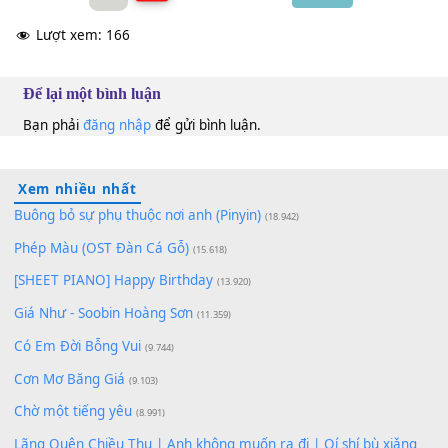
tàn
[G]
phai.
Tuấn Ngọc
Bb
100
TAP
Lượt xem:
166
Để lại một bình luận
Bạn phải
đăng nhập
để gửi bình luận.
Xem nhiều nhất
Buông bỏ sự phụ thuộc nơi anh (Pinyin)
(18.942)
Phép Màu (OST Đàn Cá Gỗ)
(15.618)