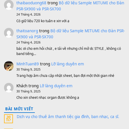
Bánh xe Pa600 Pa900
500,000
₫
Bộ mạch phím Pa600 Pa300 Pa700 Cũ
1,200,000
₫
MinhTuan89
trong
[CHIA SẺ] Bộ Dữ Liệu – Sample MI
V1 Cho Đàn Yamaha S750, S950
11 Tháng 7, 2026
https://vietkeyboard.vn/bo-du-lieu-sample-mitumi-cho-dan-psr
sx900-psr-sx700/
thaibaoduong68
trong
Bộ dữ liệu Sample MITUMI cho
PSR-SX900 và PSR-SX700
24 Tháng 4, 2026
Có giữ liệu 720 ko tuân e xin với ạ
thaitoanorg
trong
Bộ dữ liệu Sample MITUMI cho Đàn
SX900 và PSR-SX700