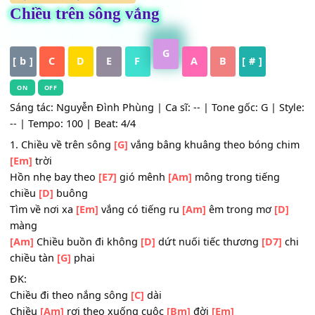
HỢP ÂM
,
Nhạc Trữ Tình
Chiều trên sông vắng
G
[ b ]
C
D
E
F
A
B
[ # ]
ON
OFF
Sáng tác: Nguyễn Đình Phùng | Ca sĩ: -- | Tone gốc: G | S
-- | Tempo: 100 | Beat: 4/4
1. Chiều về trên sông
[G]
vắng bâng khuâng theo bóng c
[Em]
trời
Hồn nhẹ bay theo
[E7]
gió mênh
[Am]
mông trong tiếng
chiều
[D]
buông
Tìm về nơi xa
[Em]
vắng có tiếng ru
[Am]
êm trong mơ
[
màng
[Am]
Chiều buồn đi không
[D]
dứt nuối tiếc thương
[D7]