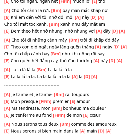
[A]
Cho tôi yêu tia nắng tan
[Bm]
dần buổi chiều
[E]
Cho tôi mơ, mơ lúc
[F#m]
hôn người
[E]
yêu
[A]
Cho tôi đi khi khói sương
[Bm]
mù đợi chờ
[E]
Cho tôi ngân, ngân hết
[F#m]
muôn lời
[E]
thơ
[A]
Cho tôi cánh lá rơi,
[Bm]
bay man mác khắp nơi
[E]
Khi em đến với tôi nhớ đôi môi
[A]
này
[D]
[A]
Cho tôi mát tóc xanh,
[Bm]
xanh như đáy mắt em
[E]
Đem theo hết nhớ nhung, nhớ nhung vơi
[A]
đầy
[D]
[A]
Cho tôi đi những cánh mây,
[Bm]
trôi đi khắp đó đây
[E]
Theo cơn gió ngất ngây lãng quên tháng
[A]
ngày
[D]
Cho tôi chắp cánh bay
[Bm]
như khi uống rất say
[E]
Cho quên hết đắng cay, thú đau thương
[A]
này
[D]
[A
[A]
La la lá lá la
[Bm]
La la lá lá la
[E]
La la lá lá la, Lá la la là la lá là
[A]
la
[D]
[A]
-------------------------------------