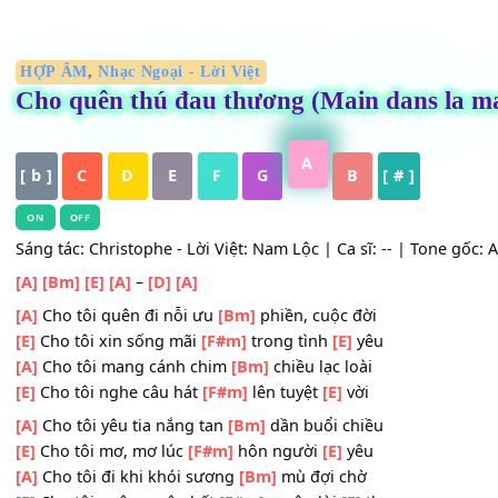
HỢP ÂM
,
Nhạc Ngoại - Lời Việt
Cho quên thú đau thương (Main dans 
A
[ b ]
C
D
E
F
G
B
[ # ]
ON
OFF
Sáng tác: Christophe - Lời Việt: Nam Lộc | Ca sĩ: -- | Tone
[A]
[Bm]
[E]
[A]
–
[D]
[A]
[A]
Cho tôi quên đi nỗi ưu
[Bm]
phiền, cuộc đời
[E]
Cho tôi xin sống mãi
[F#m]
trong tình
[E]
yêu
[A]
Cho tôi mang cánh chim
[Bm]
chiều lạc loài
[E]
Cho tôi nghe câu hát
[F#m]
lên tuyệt
[E]
vời