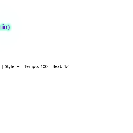
la main)
 gốc: A | Style: -- | Tempo: 100 | Beat: 4/4