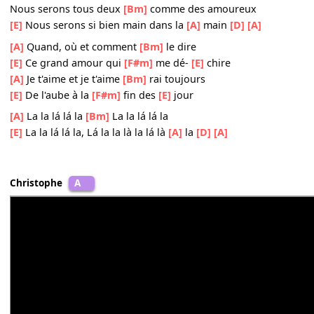
[A]
Je t'aime et je t'aime-
[Bm]
rai toujours
[E]
Mon presque
[F#m]
premier
[E]
amour
[A]
Ma tendresse, mon
[Bm]
bonheur, ma douleur
[E]
Je t'enferme au fond
[F#m]
de mon
[E]
cœur
[A]
Nous serons tous deux
[Bm]
comme des amoureux
[E]
Nous serons si bien main dans la
[A]
main
[D]
[A]
Nous serons tous deux
[Bm]
comme des amoureux
[E]
Nous serons si bien main dans la
[A]
main
[D]
[A]
[A]
Quand, où et comment
[Bm]
le dire
[E]
Ce grand amour qui
[F#m]
me dé-
[E]
chire
[A]
Je t'aime et je t'aime
[Bm]
rai toujours
[E]
De l'aube à la
[F#m]
fin des
[E]
jour
[A]
La la lá lá la
[Bm]
La la lá lá la
[E]
La la lá lá la, Lá la la là la lá là
[A]
la
[D]
[A]
Christophe
A