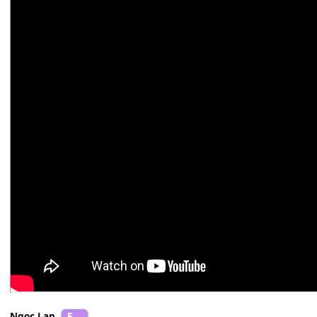
Elvis Phương
&
Thanh Lan (trước 75)
Bb