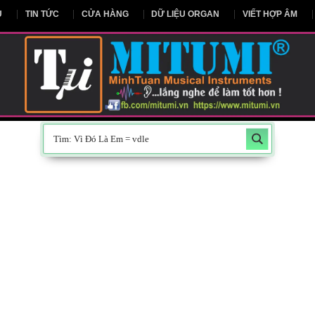
NG CHỦ
TIN TỨC
CỬA HÀNG
DỮ LIỆU ORGAN
V