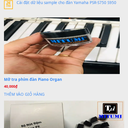
Trang hợp âm chưa cập nhật sheet, bạn đợi một thời gian nhé
Khách
trong
Lỡ làng duyên em
30 Tháng 9, 2025
Cho xin sheet nhạc organ được không ạ
BÀI MỚI VIẾT
Dịch vụ cho thuê âm thanh tiệc gia đình, ban nhạc, ca s
20
Th7
Cài đặt dữ liệu cho đàn PSR-SX900 PSR-SX920 tại MIT
20
Th7
Dịch Vụ Cài Đặt Sample Đàn Organ Yamaha Tận Nhà 
07
Th7
Nâng Tầm Âm Thanh Cho Cây Đàn Của Bạn
Khóa Học Hướng Dẫn Sử Dụng Đàn Organ/Keyboard
26
Th6
Chuyên Sâu TPHCM | MITUMI
Cài đặt dữ liệu sample cho đàn Yamaha PSR-S750 S95
26
Th6