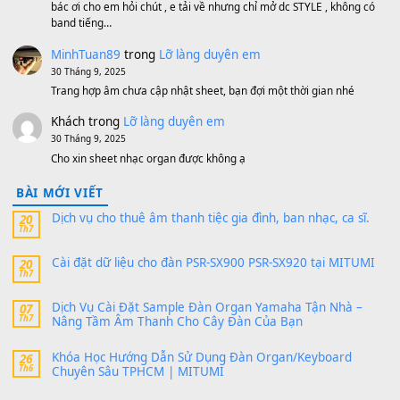
MinhTuan89
trong
[CHIA SẺ] Bộ Dữ Liệu – Sample MI
V1 Cho Đàn Yamaha S750, S950
11 Tháng 7, 2026
https://vietkeyboard.vn/bo-du-lieu-sample-mitumi-cho-dan-psr
sx900-psr-sx700/
thaibaoduong68
trong
Bộ dữ liệu Sample MITUMI cho
PSR-SX900 và PSR-SX700
24 Tháng 4, 2026
Có giữ liệu 720 ko tuân e xin với ạ
thaitoanorg
trong
Bộ dữ liệu Sample MITUMI cho Đàn
SX900 và PSR-SX700
24 Tháng 4, 2026
bác ơi cho em hỏi chút , e tải về nhưng chỉ mở dc STYLE , khôn
band tiếng…
MinhTuan89
trong
Lỡ làng duyên em
30 Tháng 9, 2025