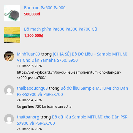
Under Pressure
(8.164)
A Long December
(8.155)
Ta Sẽ Trở Lại
(8.155)
Ông Hoàng Bảy
(8.133)
Avenged Sevenfold - Buried Alive
(8.109)
Sản phẩm dành cho bạn
BEND 4 CHIỀU MTP-5F MEGABEND
1,600,000
₫
Bánh xe Pa600 Pa900
500,000
₫
Bộ mạch phím Pa600 Pa300 Pa700 Cũ
1,200,000
₫