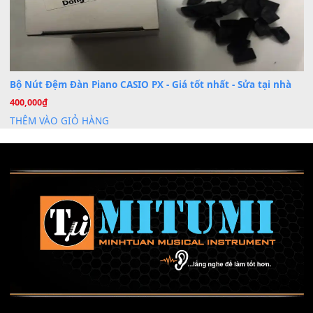
Mỡ tra phím đàn Piano Organ
40,000
₫
THÊM VÀO GIỎ HÀNG