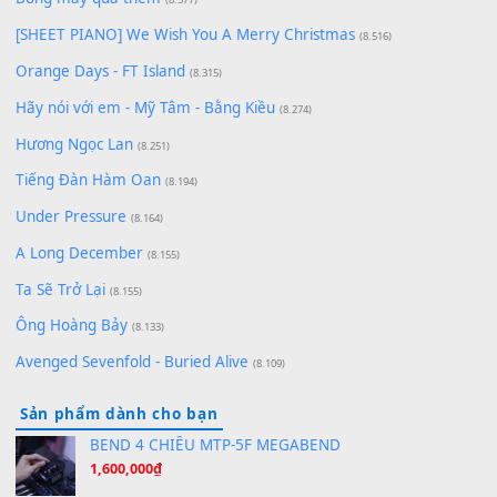
Chờ một tiếng yêu
(8.991)
Lãng Quên Chiều Thu | Anh không muốn ra đi | Qí shí bù xiǎ
zǒu - 其实不想走
(8.929)
[SHEET] Ánh Trăng Nói Hộ Lòng Tôi - Mạnh Lệ Quân | Intro +
Pinyin
(8.651)
Bóng mây qua thềm
(8.577)
[SHEET PIANO] We Wish You A Merry Christmas
(8.516)
Orange Days - FT Island
(8.315)
Hãy nói với em - Mỹ Tâm - Bằng Kiều
(8.274)
Hương Ngọc Lan
(8.251)
Tiếng Đàn Hàm Oan
(8.194)