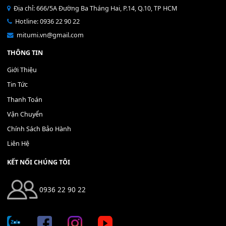
Bộ Nút Đệm Đàn Piano CASIO PX - Giá tốt nhất - Sửa tại n
400,000
₫
THÊM VÀO GIỎ HÀNG