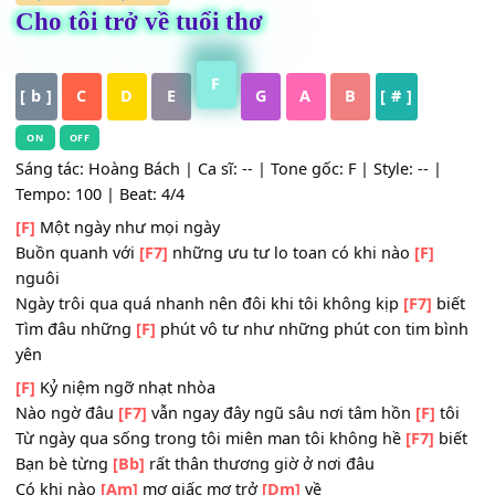
HỢP ÂM
,
Nhạc Trẻ
Cho tôi trở về tuổi thơ
F
[ b ]
C
D
E
G
A
B
[ # ]
ON
OFF
Sáng tác: Hoàng Bách | Ca sĩ: -- | Tone gốc: F | Style: -- |
Tempo: 100 | Beat: 4/4
[F]
Một ngày như mọi ngày
Buồn quanh với
[F7]
những ưu tư lo toan có khi nào
[F]
nguôi
Ngày trôi qua quá nhanh nên đôi khi tôi không kịp
[F7]
b
Tìm đâu những
[F]
phút vô tư như những phút con tim b
yên
[F]
Kỷ niệm ngỡ nhạt nhòa