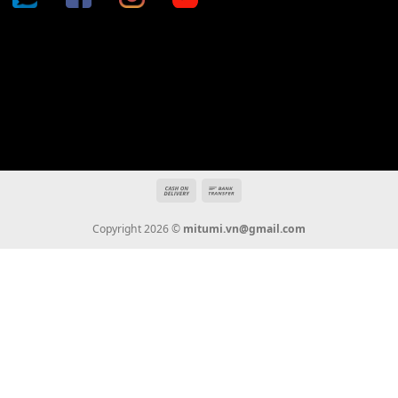
Địa chỉ: 666/5A Đường Ba Tháng Hai, P.14, Q.10, TP HCM
Hotline: 0936 22 90 22
mitumi.vn@gmail.com
THÔNG TIN
Giới Thiệu
Tin Tức
Thanh Toán
Vận Chuyển
Chính Sách Bảo Hành
Liên Hệ
KẾT NỐI CHÚNG TÔI