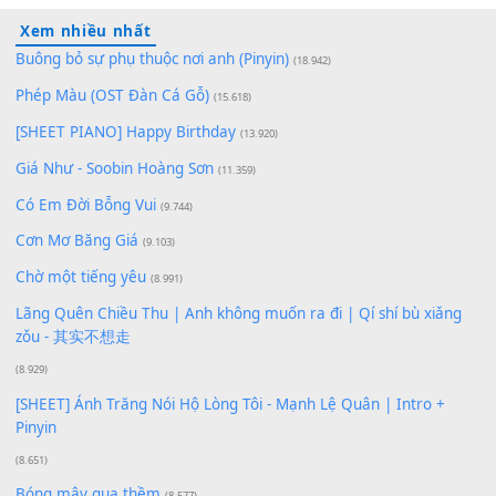
100
TAP
Lượt xem:
230
Để lại một bình luận
Bạn phải
đăng nhập
để gửi bình luận.
Xem nhiều nhất
Buông bỏ sự phụ thuộc nơi anh (Pinyin)
(18.942)
Phép Màu (OST Đàn Cá Gỗ)
(15.618)
[SHEET PIANO] Happy Birthday
(13.920)
Giá Như - Soobin Hoàng Sơn
(11.359)
Có Em Đời Bỗng Vui
(9.744)
Cơn Mơ Băng Giá
(9.103)