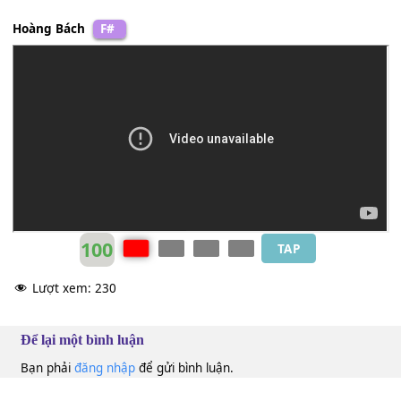
[Bb]
Hãy cho tôi một
[C]
lần trở về tuổi
[F]
thơ
Bắt chú ve non đem
[F]
về chờ nghe ve hát
[Bb]
Sống không
[C]
âu lo không hận
[Am]
thù chẳng sợ
ngày mai
[Dm]
tới
Hãy cho
[C]
tôi cho tôi trở
[F]
về
Hoàng Bách
F#