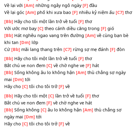
Nào ngờ đâu
[F7]
vẫn ngay đây ngũ sâu nơi tâm hồn
[F]
t
Từ ngày qua sống trong tôi miên man tôi không hề
[F7]
b
Bạn bè từng
[Bb]
rất thân thương giờ ở nơi đâu
Có khi nào
[Am]
mơ giấc mơ trở
[Dm]
về
Về lại với
[Am]
những ngây ngô ngày
[F]
đầu
Về lại góc
[Am]
phố khi xưa bao
[F]
nhiêu kỷ niệm ấu
[C7
[Bb]
Hãy cho tôi một lần trở về tuổi
[F]
thơ
Với ước mơ bay
[C]
theo cánh diều căng trong
[F]
gió
[Bb]
Hát nghêu ngao vang trên đường
[Am]
về cùng bạn
khi tan
[Dm]
lớp
Cứ
[Bb]
mãi lang thang trên
[C7]
rừng sợ mẹ đánh
[F]
đò
[Bb]
Hãy cho tôi một lần trở về tuổi
[F]
thơ
Bắt chú ve non đem
[C]
về chờ nghe ve
[F]
hát
[Bb]
Sống không âu lo không hận
[Am]
thù chẳng sợ ng
mai
[Dm]
tới
Hãy cho
[C]
tôi cho tôi trở
[F]
về