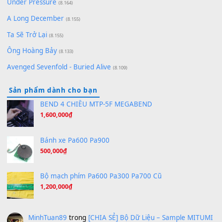
(8.651)
Bóng mây qua thềm
(8.577)
[SHEET PIANO] We Wish You A Merry Christmas
(8.516)
Orange Days - FT Island
(8.315)
Hãy nói với em - Mỹ Tâm - Bằng Kiều
(8.274)
Hương Ngọc Lan
(8.251)
Tiếng Đàn Hàm Oan
(8.194)
Under Pressure
(8.164)
A Long December
(8.155)
Ta Sẽ Trở Lại
(8.155)
Ông Hoàng Bảy
(8.133)
Avenged Sevenfold - Buried Alive
(8.109)