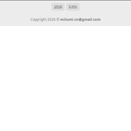
Tin Tức
Thanh Toán
Vận Chuyển
Chính Sách Bảo Hành
Liên Hệ
KẾT NỐI CHÚNG TÔI
0936 22 90 22