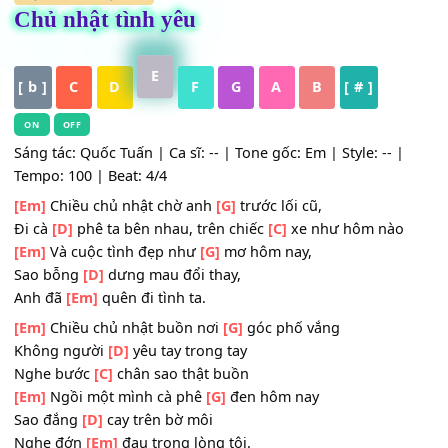
HỢP ÂM
,
Nhạc Trẻ
Chủ nhật tình yêu
E
[ b ]
C
D
F
G
A
B
[ # ]
ON
OFF
Sáng tác: Quốc Tuấn | Ca sĩ: -- | Tone gốc: Em | Style: -- 
Tempo: 100 | Beat: 4/4
[Em]
Chiều chủ nhật chờ anh
[G]
trước lối cũ,
Đi cà
[D]
phê ta bên nhau, trên chiếc
[C]
xe như hôm nà
[Em]
Và cuộc tình đẹp như
[G]
mơ hôm nay,
Sao bỗng
[D]
dưng mau đổi thay,
Anh đã
[Em]
quên đi tình ta.
[Em]
Chiều chủ nhật buồn nơi
[G]
góc phố vắng
Không người
[D]
yêu tay trong tay