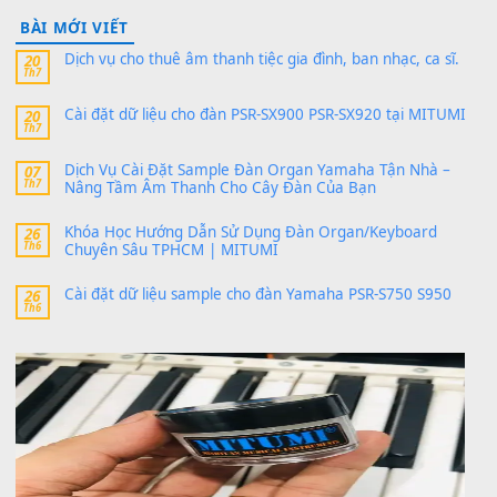
24 Tháng 4, 2026
Có giữ liệu 720 ko tuân e xin với ạ
thaitoanorg
trong
Bộ dữ liệu Sample MITUMI cho Đàn
SX900 và PSR-SX700
24 Tháng 4, 2026
bác ơi cho em hỏi chút , e tải về nhưng chỉ mở dc STYLE , khôn
band tiếng…
MinhTuan89
trong
Lỡ làng duyên em
30 Tháng 9, 2025
Trang hợp âm chưa cập nhật sheet, bạn đợi một thời gian nhé
Khách
trong
Lỡ làng duyên em
30 Tháng 9, 2025
Cho xin sheet nhạc organ được không ạ
BÀI MỚI VIẾT
Dịch vụ cho thuê âm thanh tiệc gia đình, ban nhạc, ca s
20
Th7