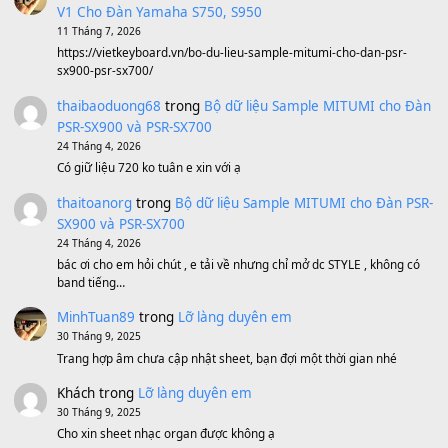
Sản phẩm dành cho bạn
BEND 4 CHIỀU MTP-5F MEGABEND
1,600,000
₫
Bánh xe Pa600 Pa900
500,000
₫
Bộ mạch phím Pa600 Pa300 Pa700 Cũ
1,200,000
₫
MinhTuan89
trong
[CHIA SẺ] Bộ Dữ Liệu – Sample MI
V1 Cho Đàn Yamaha S750, S950
11 Tháng 7, 2026
https://vietkeyboard.vn/bo-du-lieu-sample-mitumi-cho-dan-psr
sx900-psr-sx700/
thaibaoduong68
trong
Bộ dữ liệu Sample MITUMI cho
PSR-SX900 và PSR-SX700