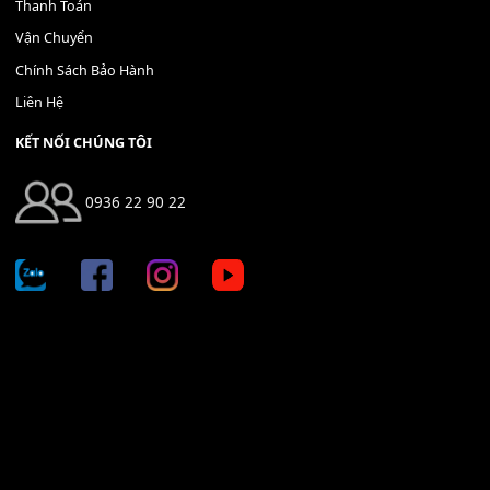
Địa chỉ: 666/5A Đường Ba Tháng Hai, P.14, Q.10, TP HCM
Hotline: 0936 22 90 22
mitumi.vn@gmail.com
THÔNG TIN
Giới Thiệu