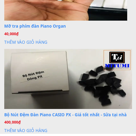
Cài đặt dữ liệu cho đàn PSR-SX900 PSR-SX920 tại MIT
20
Th7
Dịch Vụ Cài Đặt Sample Đàn Organ Yamaha Tận Nhà 
07
Th7
Nâng Tầm Âm Thanh Cho Cây Đàn Của Bạn
Khóa Học Hướng Dẫn Sử Dụng Đàn Organ/Keyboard
26
Th6
Chuyên Sâu TPHCM | MITUMI
Cài đặt dữ liệu sample cho đàn Yamaha PSR-S750 S95
26
Th6