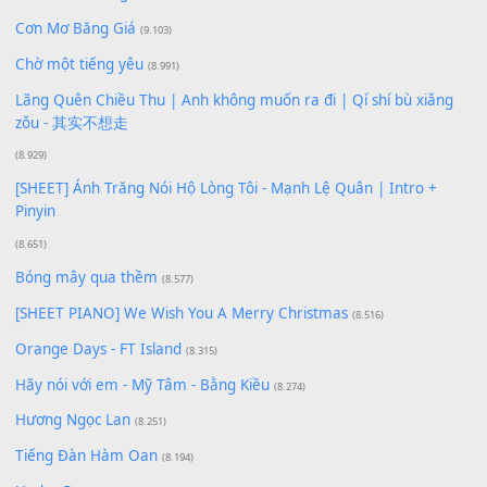
Xem nhiều nhất
Buông bỏ sự phụ thuộc nơi anh (Pinyin)
(18.942)
Phép Màu (OST Đàn Cá Gỗ)
(15.618)
[SHEET PIANO] Happy Birthday
(13.920)
Giá Như - Soobin Hoàng Sơn
(11.359)
Có Em Đời Bỗng Vui
(9.744)
Cơn Mơ Băng Giá
(9.103)
Chờ một tiếng yêu
(8.991)
Lãng Quên Chiều Thu | Anh không muốn ra đi | Qí shí bù xiǎ
zǒu - 其实不想走
(8.929)
[SHEET] Ánh Trăng Nói Hộ Lòng Tôi - Mạnh Lệ Quân | Intro +
Pinyin