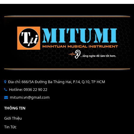
Mỡ tra phím đàn Piano Organ
40,000
₫
THÊM VÀO GIỎ HÀNG
Bộ Nút Đệm Đàn Piano CASIO PX - Giá tốt nhất - Sửa tại n
400,000
₫
THÊM VÀO GIỎ HÀNG