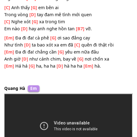
Nghe bước
[C]
chân sao thật buồn
[Em]
Ngồi một mình cà phê
[G]
đen hôm nay
Sao đắng
[D]
cay trên bờ môi
Nghe đớn
[Em]
đau trong lòng tôi.
[C]
Anh thấy
[G]
em bên ai
Trong vòng
[D]
tay đam mê tình mới quen
[C]
Nghe xót
[G]
xa trong tim
Em nào
[D]
hay anh nghe hồn tan
[B7]
vỡ.
[Em]
Đa đi đa! cà phê
[G]
ơi sao đắng cay
Như tình
[D]
ta bao xót xa em đã
[C]
quên đi thật rồi
[Em]
Đa đi đa! chẳng cần
[G]
yêu em nữa đâu
Anh giờ
[D]
như cánh chim, bay về
[G]
nơi chốn xa
[Em]
Há há
[G]
ha, ha ha
[D]
hà ha ha
[Em]
hà.
Quang Hà
Em