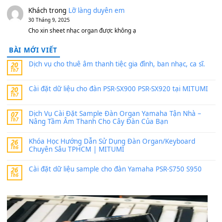
11 Tháng 7, 2026
https://vietkeyboard.vn/bo-du-lieu-sample-mitumi-cho-dan-psr
sx900-psr-sx700/
thaibaoduong68
trong
Bộ dữ liệu Sample MITUMI cho
PSR-SX900 và PSR-SX700
24 Tháng 4, 2026
Có giữ liệu 720 ko tuân e xin với ạ
thaitoanorg
trong
Bộ dữ liệu Sample MITUMI cho Đàn
SX900 và PSR-SX700
24 Tháng 4, 2026
bác ơi cho em hỏi chút , e tải về nhưng chỉ mở dc STYLE , khôn
band tiếng…
MinhTuan89
trong
Lỡ làng duyên em
30 Tháng 9, 2025
Trang hợp âm chưa cập nhật sheet, bạn đợi một thời gian nhé
Khách
trong
Lỡ làng duyên em
30 Tháng 9, 2025