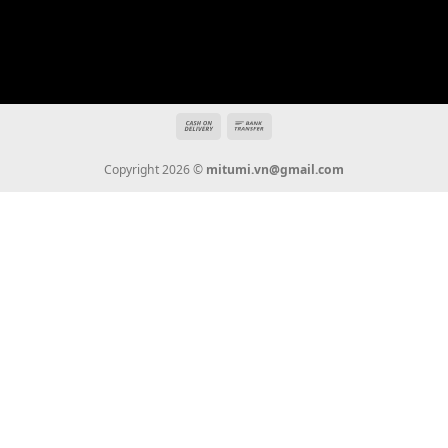
Địa chỉ: 666/5A Đường Ba Tháng Hai, P.14, Q.10, TP HCM
Hotline: 0936 22 90 22
mitumi.vn@gmail.com
THÔNG TIN
Giới Thiệu
Tin Tức
Thanh Toán
Vận Chuyển
Chính Sách Bảo Hành
Liên Hệ
KẾT NỐI CHÚNG TÔI
0936 22 90 22