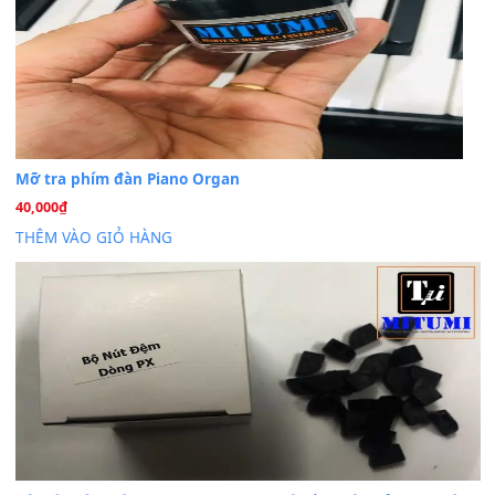
Cho xin sheet nhạc organ được không ạ
BÀI MỚI VIẾT
Dịch vụ cho thuê âm thanh tiệc gia đình, ban nhạc, ca s
20
Th7
Cài đặt dữ liệu cho đàn PSR-SX900 PSR-SX920 tại MIT
20
Th7
Dịch Vụ Cài Đặt Sample Đàn Organ Yamaha Tận Nhà 
07
Th7
Nâng Tầm Âm Thanh Cho Cây Đàn Của Bạn
Khóa Học Hướng Dẫn Sử Dụng Đàn Organ/Keyboard
26
Th6
Chuyên Sâu TPHCM | MITUMI
Cài đặt dữ liệu sample cho đàn Yamaha PSR-S750 S95
26
Th6