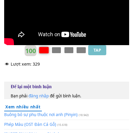
Mẹ yêu
[Em]
ơi ơi ơi ơi ơi
Mẹ
[C]
ơi ơi ơi ơi ơi
Mẹ
[G]
ơi, Mẹ chỉ được hạnh phúc
[D]
thôi, suốt
[Em]
đời
100
TAP
Lượt xem:
329