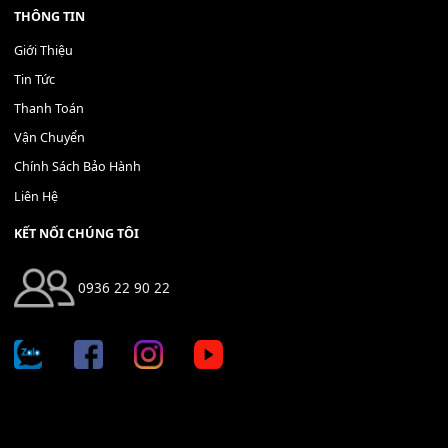
Bộ Nút Đệm Đàn Piano CASIO PX - Giá tốt nhất - Sửa tại n
400,000
₫
THÊM VÀO GIỎ HÀNG