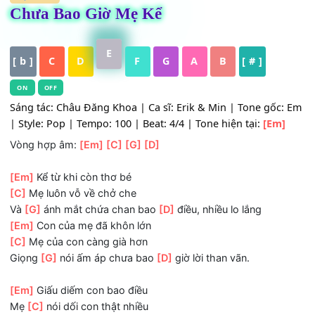
HỢP ÂM
Chưa Bao Giờ Mẹ Kể
E
[ b ]
C
D
F
G
A
B
[ # ]
ON
OFF
Sáng tác: Châu Đăng Khoa | Ca sĩ: Erik & Min | Tone gốc
| Style: Pop | Tempo: 100 | Beat: 4/4 | Tone hiện tại:
[Em
Vòng hợp âm:
[Em]
[C]
[G]
[D]
[Em]
Kể từ khi còn thơ bé
[C]
Mẹ luôn vỗ về chở che
Và
[G]
ánh mắt chứa chan bao
[D]
điều, nhiều lo lắng
[Em]
Con của mẹ đã khôn lớn
[C]
Mẹ của con càng già hơn