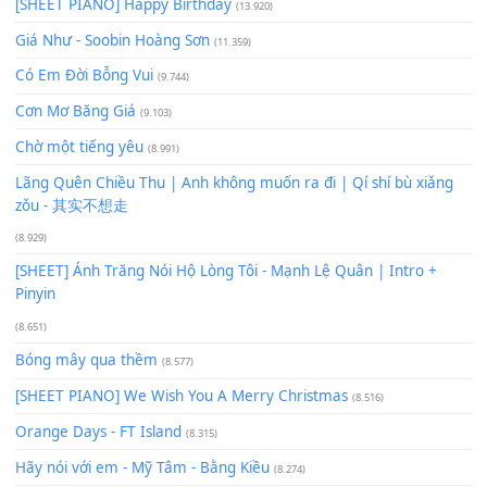
Để lại một bình luận
Bạn phải
đăng nhập
để gửi bình luận.
Xem nhiều nhất
Buông bỏ sự phụ thuộc nơi anh (Pinyin)
(18.942)
Phép Màu (OST Đàn Cá Gỗ)
(15.618)
[SHEET PIANO] Happy Birthday
(13.920)
Giá Như - Soobin Hoàng Sơn
(11.359)
Có Em Đời Bỗng Vui
(9.744)
Cơn Mơ Băng Giá
(9.103)
Chờ một tiếng yêu
(8.991)
Lãng Quên Chiều Thu | Anh không muốn ra đi | Qí shí bù xiǎ