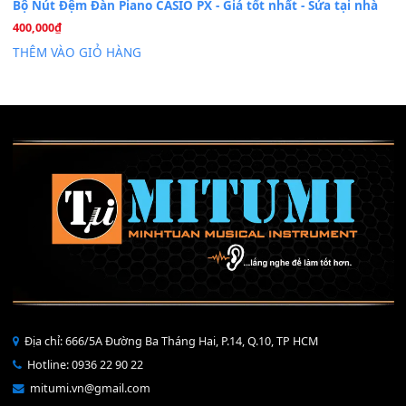
Mỡ tra phím đàn Piano Organ
40,000
₫
THÊM VÀO GIỎ HÀNG