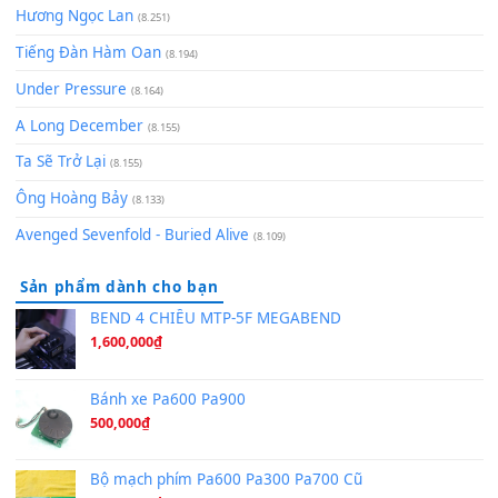
zǒu - 其实不想走
(8.929)
[SHEET] Ánh Trăng Nói Hộ Lòng Tôi - Mạnh Lệ Quân | Intro +
Pinyin
(8.651)
Bóng mây qua thềm
(8.577)
[SHEET PIANO] We Wish You A Merry Christmas
(8.516)
Orange Days - FT Island
(8.315)
Hãy nói với em - Mỹ Tâm - Bằng Kiều
(8.274)
Hương Ngọc Lan
(8.251)
Tiếng Đàn Hàm Oan
(8.194)
Under Pressure
(8.164)
A Long December
(8.155)