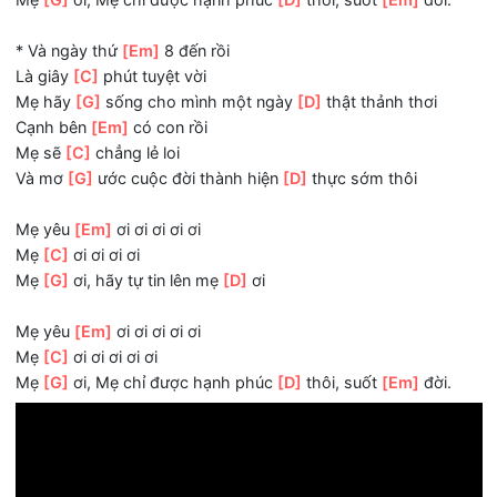
Mẹ
[C]
ơi ơi ơi ơi ơi
Mẹ
[G]
ơi, xin đừng lo nha mẹ
[D]
ơi.
Mẹ yêu
[Em]
ơi ơi ơi ơi ơi
Mẹ
[C]
ơi ơi ơi ơi ơi
Mẹ
[G]
ơi, Mẹ chỉ được hạnh phúc
[D]
thôi, suốt
[Em]
đời
* Và ngày thứ
[Em]
8 đến rồi
Là giây
[C]
phút tuyệt vời
Mẹ hãy
[G]
sống cho mình một ngày
[D]
thật thảnh thơi
Cạnh bên
[Em]
có con rồi
Mẹ sẽ
[C]
chẳng lẻ loi
Và mơ
[G]
ước cuộc đời thành hiện
[D]
thực sớm thôi
Mẹ yêu
[Em]
ơi ơi ơi ơi ơi
Mẹ
[C]
ơi ơi ơi ơi
Mẹ
[G]
ơi, hãy tự tin lên mẹ
[D]
ơi