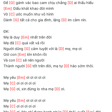
Giọng
[G]
nói ấm áp chưa bao
[D]
giờ lời than vãn.
[Em]
Giấu diếm con bao điều
Mẹ
[C]
nói dối con thật nhiều
Để
[G]
gánh vác bao cam chịu chẳng
[D]
ai thấu hiểu
[Em]
Giấu khát khao đời mình
Vờ
[C]
ước muốn như vô hình
Dành
[G]
tất cả cho gia đình, lặng
[D]
im câm nín.
ĐK:
Mẹ là duy
[Em]
nhất trên đời
Mẹ đã
[C]
quá vất vả rồi
Người dũng
[G]
cảm tuyệt vời là
[D]
mẹ, mẹ ơi
Giờ con
[Em]
lớn khôn rồi
Và con
[C]
sẽ nên người
Thành người
[G]
tốt trên đời, mẹ tự
[D]
hào sớm thôi.
Mẹ yêu
[Em]
ơi ơi ơi ơi ơi