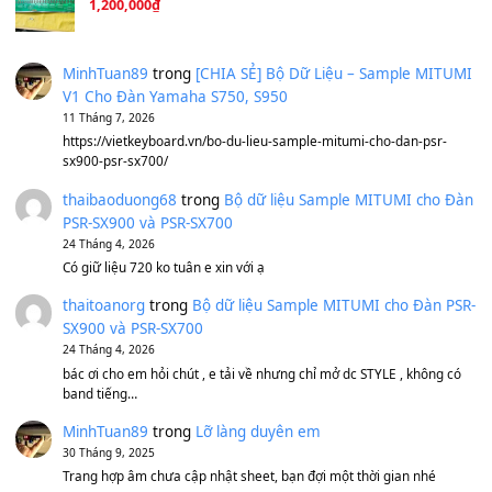
Ta Sẽ Trở Lại
(8.155)
Ông Hoàng Bảy
(8.133)
Avenged Sevenfold - Buried Alive
(8.109)
Sản phẩm dành cho bạn
BEND 4 CHIỀU MTP-5F MEGABEND
1,600,000
₫
Bánh xe Pa600 Pa900
500,000
₫
Bộ mạch phím Pa600 Pa300 Pa700 Cũ
1,200,000
₫
MinhTuan89
trong
[CHIA SẺ] Bộ Dữ Liệu – Sample MI
V1 Cho Đàn Yamaha S750, S950