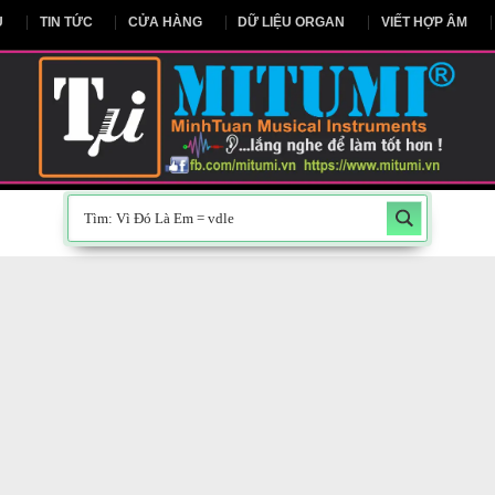
NG CHỦ
TIN TỨC
CỬA HÀNG
DỮ LIỆU ORGAN
V