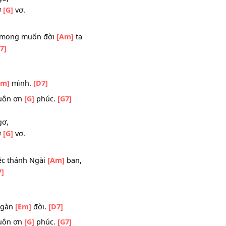
ết mọi
[Em]
người.
[D7]
tiệc muôn ơn
[G]
phúc.
[G7]
7]
yêu.
[Bm]
ngơ,
 vẫn bơ
[G]
vơ.
]
Ngài mong muốn đời
[Am]
ta
han.
[B7]
 đời
[Em]
mình.
[D7]
tiệc muôn ơn
[G]
phúc.
[G7]
7]
yêu.
[Bm]
ngơ,
 vẫn bơ
[G]
vơ.