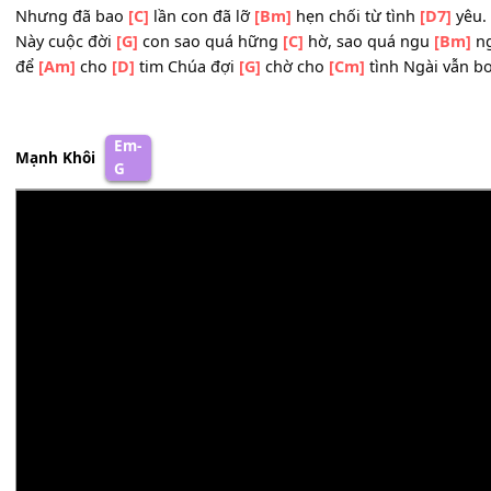
biết luôn sẵn
[Am]
sàng
[D7]
vượt thoát lo
[G]
toan để
[C
để
[D7]
được nhận lãnh hồng
[G]
ân vui sống tình
[F#]
th
Này đây tiệc
[E7]
thánh cho hết mọi
[Am]
người
mời con hãy
[D7]
biết biến đổi cuộc
[G]
đời
để con được
[B7]
sống trong Chúa rạng
[C]
ngời cho
[B7
ĐK: Này đây Chúa
[G]
đã mời gọi con đi
[Am]
tới dự
[D7]
Nhưng đã bao
[C]
lần con đã lỡ
[Bm]
hẹn chối từ tình
[D
Này cuộc đời
[G]
con sao quá hững
[C]
hờ, sao quá ngu
để
[Am]
cho
[D]
tim Chúa đợi
[G]
chờ cho
[Cm]
tình Ngài
Em-
Mạnh Khôi
G