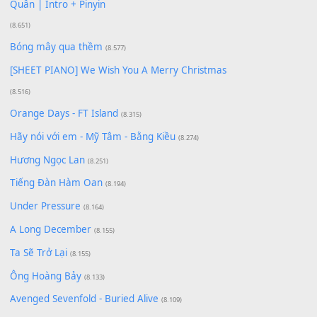
Phép Màu (OST Đàn Cá Gỗ)
(15.618)
[SHEET PIANO] Happy Birthday
(13.920)
Giá Như - Soobin Hoàng Sơn
(11.359)
Có Em Đời Bỗng Vui
(9.744)
Cơn Mơ Băng Giá
(9.103)
Chờ một tiếng yêu
(8.991)
Lãng Quên Chiều Thu | Anh không muốn ra đi |
Qí shí bù xiǎng zǒu - 其实不想走
(8.929)
[SHEET] Ánh Trăng Nói Hộ Lòng Tôi - Mạnh Lệ
Quân | Intro + Pinyin
(8.651)
Bóng mây qua thềm
(8.577)