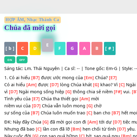
HỢP ÂM
,
Nhạc Thánh Ca
Chúa đã mời gọi
E
[ b ]
C
D
F
G
A
B
[ # ]
ON
OFF
Sáng tác: Lm. Thái Nguyên | Ca sĩ: -- | Tone gốc: Em-G | S
1. Có ai hiểu
[B7]
được ước mong của
[Em]
Chúa?
[E7]
Có ai hiểu
[Am]
được
[D7]
lòng Chúa khát
[G]
khao? Vì
[C
vì
[D7]
Ngài mong sống hiệp
[G]
thông chia sẻ niềm
[F#]
Tình yêu của
[E7]
Chúa tha thiết gọi
[Am]
mời
niềm vui của
[D7]
Chúa vẫn luôn mong
[G]
chờ