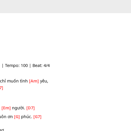
tyle: -- | Tempo: 100 | Beat: 4/4
]
Ngài chỉ muốn tình
[Am]
yêu,
vui.
[B7]