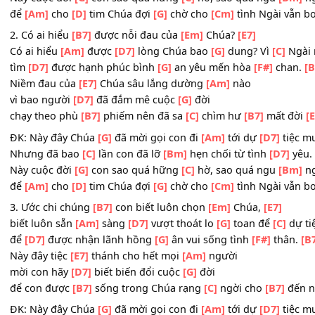
sự sống của
[B7]
Chúa luôn muốn trao
[C]
ban cho
[B7]
h
ĐK: Này đây Chúa
[G]
đã mời gọi con đi
[Am]
tới dự
[D7]
Nhưng đã bao
[C]
lần con đã lỡ
[Bm]
hẹn chối từ tình
[D
Này cuộc đời
[G]
con sao quá hững
[C]
hờ, sao quá ngu
để
[Am]
cho
[D]
tim Chúa đợi
[G]
chờ cho
[Cm]
tình Ngài
2. Có ai hiểu
[B7]
được nỗi đau của
[Em]
Chúa?
[E7]
Có ai hiểu
[Am]
được
[D7]
lòng Chúa bao
[G]
dung? Vì
[C
tìm
[D7]
được hạnh phúc bình
[G]
an yêu mến hòa
[F#]
c
Niềm đau của
[E7]
Chúa sâu lắng dường
[Am]
nào
vì bao người
[D7]
đã đắm mê cuộc
[G]
đời
chạy theo phù
[B7]
phiếm nên đã sa
[C]
chìm hư
[B7]
mất
ĐK: Này đây Chúa
[G]
đã mời gọi con đi
[Am]
tới dự
[D7]
Nhưng đã bao
[C]
lần con đã lỡ
[Bm]
hẹn chối từ tình
[D
Này cuộc đời
[G]
con sao quá hững
[C]
hờ, sao quá ngu
để
[Am]
cho
[D]
tim Chúa đợi
[G]
chờ cho
[Cm]
tình Ngài
3. Ước chi chúng
[B7]
con biết luôn chọn
[Em]
Chúa,
[E7]