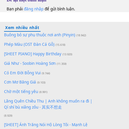
10
Lượt xem:
212
Để lại một bình luận
Bạn phải
đăng nhập
để gửi bình luận.
Xem nhiều nhất
Buông bỏ sự phụ thuộc nơi anh (Pinyin)
(18.942)