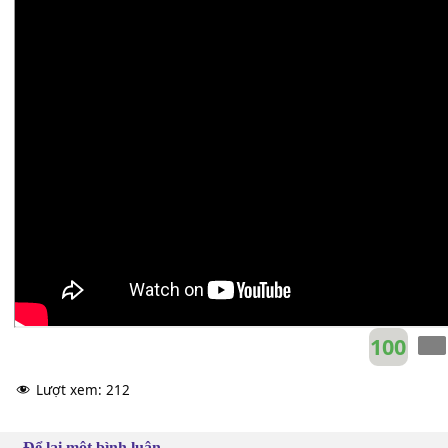
Em-
Ân Phúc
G