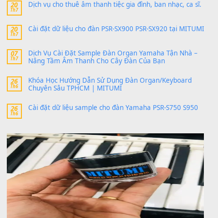
24 Tháng 4, 2026
Có giữ liệu 720 ko tuân e xin với ạ
thaitoanorg
trong
Bộ dữ liệu Sample MITUMI cho Đàn
SX900 và PSR-SX700
24 Tháng 4, 2026
bác ơi cho em hỏi chút , e tải về nhưng chỉ mở dc STYLE , khôn
band tiếng…
MinhTuan89
trong
Lỡ làng duyên em
30 Tháng 9, 2025
Trang hợp âm chưa cập nhật sheet, bạn đợi một thời gian nhé
Khách
trong
Lỡ làng duyên em
30 Tháng 9, 2025
Cho xin sheet nhạc organ được không ạ
BÀI MỚI VIẾT
Dịch vụ cho thuê âm thanh tiệc gia đình, ban nhạc, ca s
20
Th7