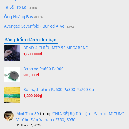
(8.651)
Bóng mây qua thềm
(8.577)
[SHEET PIANO] We Wish You A Merry Christmas
(8.516)
Orange Days - FT Island
(8.315)
Hãy nói với em - Mỹ Tâm - Bằng Kiều
(8.274)
Hương Ngọc Lan
(8.251)
Tiếng Đàn Hàm Oan
(8.194)
Under Pressure
(8.164)
A Long December
(8.155)
Ta Sẽ Trở Lại
(8.155)
Ông Hoàng Bảy
(8.133)
Avenged Sevenfold - Buried Alive
(8.109)