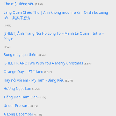
Xem nhiều nhất
Buông bỏ sự phụ thuộc nơi anh (Pinyin)
(18.942)
Phép Màu (OST Đàn Cá Gỗ)
(15.618)
[SHEET PIANO] Happy Birthday
(13.920)
Giá Như - Soobin Hoàng Sơn
(11.359)
Có Em Đời Bỗng Vui
(9.744)
Cơn Mơ Băng Giá
(9.103)
Chờ một tiếng yêu
(8.991)
Lãng Quên Chiều Thu | Anh không muốn ra đi | Qí shí bù xiǎ
zǒu - 其实不想走
(8.929)
[SHEET] Ánh Trăng Nói Hộ Lòng Tôi - Mạnh Lệ Quân | Intro +
Pinyin