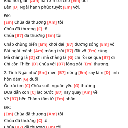
Chỉ còn Thiên
[D]
Chúa với
[B7]
lòng xót
[Em]
thương.
1. Ngài là nơi
[B7]
tôi tựa
[Em]
nương là
[D]
nơi tôi ẩn
[G
Trong cánh tay
[C]
Chúa cõi lòng bình
[G]
an
Bao nỗi gian
[Am]
nan xin trả cho
[Em]
đời
Bên
[D]
Ngài hạnh phúc tuyệt
[Em]
vời.
ĐK:
[Em]
Chúa đã thương
[Am]
tôi
Chúa đã thương
[C]
tôi
Chúa
[B7]
đã thương
[Em]
tôi
Chập chùng biển
[Em]
khơi đại
[B7]
dương sóng
[Em]
vỗ
Bát ngát mênh
[Am]
mông trời
[B7]
đất vô
[Em]
cùng
Mà chẳng là
[D]
chi mà chẳng là
[G]
chi rồi sẽ qua
[B7]
đi
Chỉ còn Thiên
[D]
Chúa với
[B7]
lòng xót
[Em]
thương.
2. Tình Ngài như
[Em]
men
[B7]
nồng
[Em]
say làm
[D]
li
hồn đắm
[G]
đuối
Ôi trái tim
[C]
Chúa suối nguồn yêu
[G]
thương