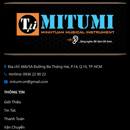
Mỡ tra phím đàn Piano Organ
40,000
₫
THÊM VÀO GIỎ HÀNG
Bộ Nút Đệm Đàn Piano CASIO PX - Giá tốt nhất - Sửa tại n
400,000
₫
THÊM VÀO GIỎ HÀNG