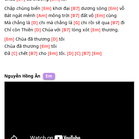
Đưa dẫn con
[C]
lạc bước
[B7]
nay quay
[Am]
về
Về
[B7]
bên Thánh tâm từ
[Em]
nhân.
ĐK:
[Em]
Chúa đã thương
[Am]
tôi
Chúa đã thương
[C]
tôi
Chúa
[B7]
đã thương
[Em]
tôi
Chập chùng biển
[Em]
khơi đại
[B7]
dương sóng
[Em]
vỗ
Bát ngát mênh
[Am]
mông trời
[B7]
đất vô
[Em]
cùng
Mà chẳng là
[D]
chi mà chẳng là
[G]
chi rồi sẽ qua
[B7]
đi
Chỉ còn Thiên
[D]
Chúa với
[B7]
lòng xót
[Em]
thương.
[Em]
Chúa đã thương
[D]
tôi
Chúa đã thương
[Em]
tôi
Đã
[C]
chết
[B7]
cho
[Em]
tôi.
[D]
[C]
[B7]
[Em]
Nguyễn Hồng Ân
Em