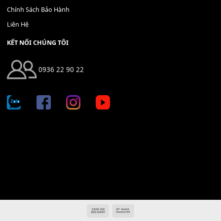
Địa chỉ: 666/5A Đường Ba Tháng Hai, P.14, Q.10, TP HCM
Hotline: 0936 22 90 22
mitumi.vn@gmail.com
THÔNG TIN
Giới Thiệu