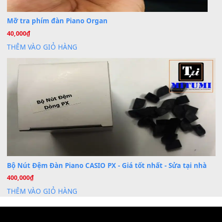
Cài đặt dữ liệu cho đàn PSR-SX900 PSR-SX920 tại MIT
20
Th7
Dịch Vụ Cài Đặt Sample Đàn Organ Yamaha Tận Nhà 
07
Th7
Nâng Tầm Âm Thanh Cho Cây Đàn Của Bạn
Khóa Học Hướng Dẫn Sử Dụng Đàn Organ/Keyboard
26
Th6
Chuyên Sâu TPHCM | MITUMI
Cài đặt dữ liệu sample cho đàn Yamaha PSR-S750 S95
26
Th6