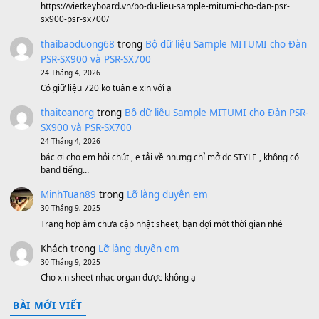
Sản phẩm dành cho bạn
BEND 4 CHIỀU MTP-5F MEGABEND
1,600,000
₫
Bánh xe Pa600 Pa900
500,000
₫
Bộ mạch phím Pa600 Pa300 Pa700 Cũ
1,200,000
₫
MinhTuan89
trong
[CHIA SẺ] Bộ Dữ Liệu – Sample MI
V1 Cho Đàn Yamaha S750, S950
11 Tháng 7, 2026
https://vietkeyboard.vn/bo-du-lieu-sample-mitumi-cho-dan-psr
sx900-psr-sx700/
thaibaoduong68
trong
Bộ dữ liệu Sample MITUMI cho
PSR-SX900 và PSR-SX700