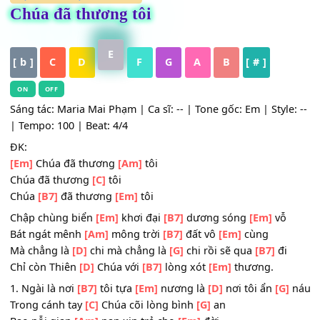
HỢP ÂM
,
Nhạc Thánh Ca
Chúa đã thương tôi
E
[ b ]
C
D
F
G
A
B
[ # ]
ON
OFF
Sáng tác: Maria Mai Phạm | Ca sĩ: -- | Tone gốc: Em | Style
| Tempo: 100 | Beat: 4/4
ĐK:
[Em]
Chúa đã thương
[Am]
tôi
Chúa đã thương
[C]
tôi
Chúa
[B7]
đã thương
[Em]
tôi
Chập chùng biển
[Em]
khơi đại
[B7]
dương sóng
[Em]
vỗ
Bát ngát mênh
[Am]
mông trời
[B7]
đất vô
[Em]
cùng
Mà chẳng là
[D]
chi mà chẳng là
[G]
chi rồi sẽ qua
[B7]
đi