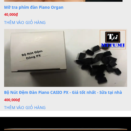
Dịch Vụ Cài Đặt Sample Đàn Organ Yamaha Tận Nhà 
07
Th7
Nâng Tầm Âm Thanh Cho Cây Đàn Của Bạn
Khóa Học Hướng Dẫn Sử Dụng Đàn Organ/Keyboard
26
Th6
Chuyên Sâu TPHCM | MITUMI
Cài đặt dữ liệu sample cho đàn Yamaha PSR-S750 S95
26
Th6
Mỡ tra phím đàn Piano Organ