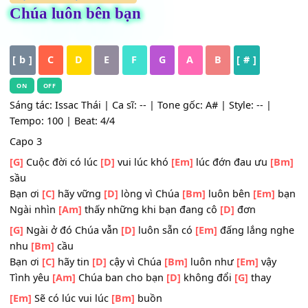
HỢP ÂM
,
Nhạc Thánh Ca
Chúa luôn bên bạn
[ b ]
C
D
E
F
G
A
B
[ # ]
ON
OFF
Sáng tác: Issac Thái | Ca sĩ: -- | Tone gốc: A# | Style: -- |
Tempo: 100 | Beat: 4/4
Capo 3
[G]
Cuộc đời có lúc
[D]
vui lúc khó
[Em]
lúc đớn đau ưu
[
sầu
Bạn ơi
[C]
hãy vững
[D]
lòng vì Chúa
[Bm]
luôn bên
[Em]
Ngài nhìn
[Am]
thấy những khi bạn đang cô
[D]
đơn
[G]
Ngài ở đó Chúa vẫn
[D]
luôn sẵn có
[Em]
đấng lắng 
nhu
[Bm]
cầu