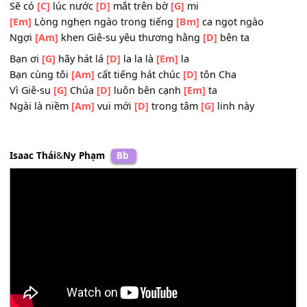
Bạn ơi
[C]
hãy tin
[D]
cậy vì Chúa
[Bm]
luôn như
[Em]
vậy
Tình yêu
[Am]
Chúa ban cho bạn
[D]
không đổi
[G]
thay
[Em]
Sẽ có lúc vui lúc
[Bm]
buồn
Sẽ có
[C]
lúc nước
[D]
mắt trên bờ
[G]
mi
[Em]
Lòng nghẹn ngào trong tiếng
[Bm]
ca ngọt ngào
Ngợi
[Am]
khen Giê-su yêu thương hằng
[D]
bên ta
Bạn ơi
[G]
hãy hát lá
[D]
la la là
[Em]
la
Bạn cùng tôi
[Am]
cất tiếng hát chúc
[D]
tôn Cha
Vì Giê-su
[G]
Chúa
[D]
luôn bên cạnh
[Em]
ta
Ngài là niềm
[Am]
vui mới
[D]
trong tâm
[G]
linh này
Isaac Thái
&
Ny Phạm
Bb