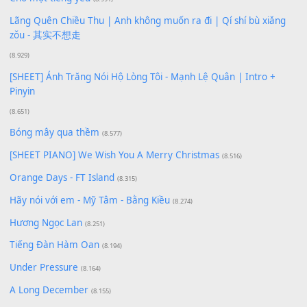
Phép Màu (OST Đàn Cá Gỗ)
(15.618)
[SHEET PIANO] Happy Birthday
(13.920)
Giá Như - Soobin Hoàng Sơn
(11.359)
Có Em Đời Bỗng Vui
(9.744)
Cơn Mơ Băng Giá
(9.103)
Chờ một tiếng yêu
(8.991)
Lãng Quên Chiều Thu | Anh không muốn ra đi | Qí shí bù xiǎ
zǒu - 其实不想走
(8.929)
[SHEET] Ánh Trăng Nói Hộ Lòng Tôi - Mạnh Lệ Quân | Intro +
Pinyin
(8.651)
Bóng mây qua thềm
(8.577)