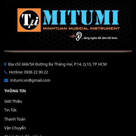
40,000
₫
THÊM VÀO GIỎ HÀNG
Bộ Nút Đệm Đàn Piano CASIO PX - Giá tốt nhất - Sửa tại n
400,000
₫
THÊM VÀO GIỎ HÀNG