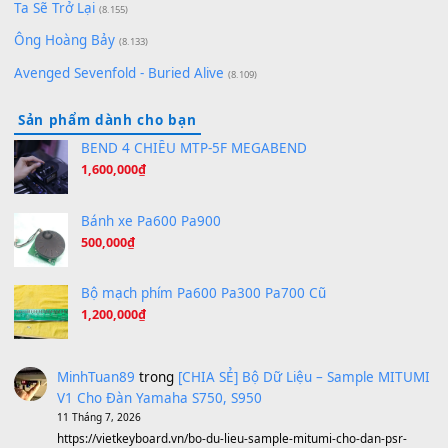
[SHEET PIANO] We Wish You A Merry Christmas
(8.516)
Orange Days - FT Island
(8.315)
Hãy nói với em - Mỹ Tâm - Bằng Kiều
(8.274)
Hương Ngọc Lan
(8.251)
Tiếng Đàn Hàm Oan
(8.194)
Under Pressure
(8.164)
A Long December
(8.155)
Ta Sẽ Trở Lại
(8.155)
Ông Hoàng Bảy
(8.133)
Avenged Sevenfold - Buried Alive
(8.109)
Sản phẩm dành cho bạn
BEND 4 CHIỀU MTP-5F MEGABEND
1,600,000
₫