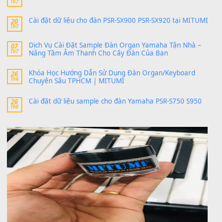
thaitoanorg
trong
Bộ dữ liệu Sample MITUMI cho Đàn
SX900 và PSR-SX700
24 Tháng 4, 2026
bác ơi cho em hỏi chút , e tải về nhưng chỉ mở dc STYLE , khôn
band tiếng…
MinhTuan89
trong
Lỡ làng duyên em
30 Tháng 9, 2025
Trang hợp âm chưa cập nhật sheet, bạn đợi một thời gian nhé
Khách
trong
Lỡ làng duyên em
30 Tháng 9, 2025
Cho xin sheet nhạc organ được không ạ
BÀI MỚI VIẾT
Dịch vụ cho thuê âm thanh tiệc gia đình, ban nhạc, ca s
20
Th7
Cài đặt dữ liệu cho đàn PSR-SX900 PSR-SX920 tại MIT
20
Th7