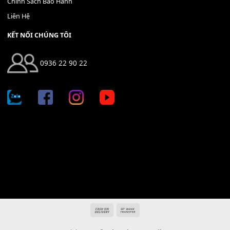
Địa chỉ: 666/5A Đường Ba Tháng Hai, P.14, Q.10, TP HCM
Hotline: 0936 22 90 22
mitumi.vn@gmail.com
THÔNG TIN
Giới Thiệu
Tin Tức
Thanh Toán