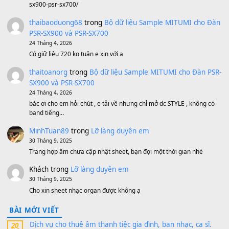
Bánh xe Pa600 Pa900
500,000
₫
Bộ mạch phím Pa600 Pa300 Pa700 Cũ
1,200,000
₫
MinhTuan89
trong
[CHIA SẺ] Bộ Dữ Liệu – Sample MI
V1 Cho Đàn Yamaha S750, S950
11 Tháng 7, 2026
https://vietkeyboard.vn/bo-du-lieu-sample-mitumi-cho-dan-psr
sx900-psr-sx700/
thaibaoduong68
trong
Bộ dữ liệu Sample MITUMI cho
PSR-SX900 và PSR-SX700
24 Tháng 4, 2026
Có giữ liệu 720 ko tuân e xin với ạ