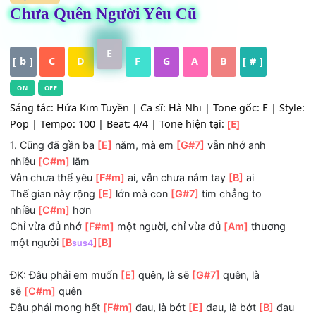
HỢP ÂM
Chưa Quên Người Yêu Cũ
E
[ b ]
C
D
F
G
A
B
[ # ]
ON
OFF
Sáng tác: Hứa Kim Tuyền | Ca sĩ: Hà Nhi | Tone gốc: E | S
Pop | Tempo: 100 | Beat: 4/4 | Tone hiện tại:
[E]
1. Cũng đã gần ba
[E]
năm, mà em
[G#7]
vẫn nhớ anh
nhiều
[C#m]
lắm
Vẫn chưa thể yêu
[F#m]
ai, vẫn chưa nắm tay
[B]
ai
Thế gian này rộng
[E]
lớn mà con
[G#7]
tim chẳng to
nhiều
[C#m]
hơn
Chỉ vừa đủ nhớ
[F#m]
một người, chỉ vừa đủ
[Am]
thươn
một người
[B
]
[B]
sus4