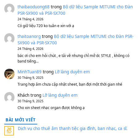
Avenged Sevenfold - Buried Alive
(8.109)
Sản phẩm dành cho bạn
BEND 4 CHIỀU MTP-5F MEGABEND
1,600,000
₫
Bánh xe Pa600 Pa900
500,000
₫
Bộ mạch phím Pa600 Pa300 Pa700 Cũ
1,200,000
₫
MinhTuan89
trong
[CHIA SẺ] Bộ Dữ Liệu – Sample MI
V1 Cho Đàn Yamaha S750, S950
11 Tháng 7, 2026
https://vietkeyboard.vn/bo-du-lieu-sample-mitumi-cho-dan-psr
sx900-psr-sx700/