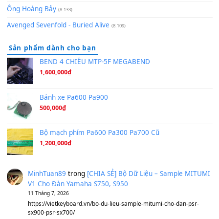
Pinyin
(8.651)
Bóng mây qua thềm
(8.577)
[SHEET PIANO] We Wish You A Merry Christmas
(8.516)
Orange Days - FT Island
(8.315)
Hãy nói với em - Mỹ Tâm - Bằng Kiều
(8.274)
Hương Ngọc Lan
(8.251)
Tiếng Đàn Hàm Oan
(8.194)
Under Pressure
(8.164)
A Long December
(8.155)
Ta Sẽ Trở Lại
(8.155)
Ông Hoàng Bảy
(8.133)