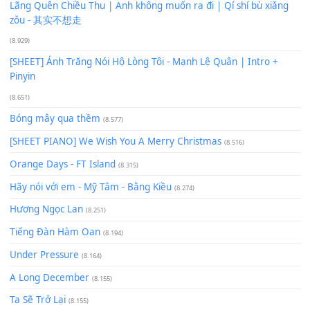
Bạn phải
đăng nhập
để gửi bình luận.
Xem nhiều nhất
Buông bỏ sự phụ thuộc nơi anh (Pinyin)
(18.942)
Phép Màu (OST Đàn Cá Gỗ)
(15.618)
[SHEET PIANO] Happy Birthday
(13.920)
Giá Như - Soobin Hoàng Sơn
(11.359)
Có Em Đời Bỗng Vui
(9.744)
Cơn Mơ Băng Giá
(9.103)
Chờ một tiếng yêu
(8.991)
Lãng Quên Chiều Thu | Anh không muốn ra đi | Qí shí bù xiǎ
zǒu - 其实不想走
(8.929)
[SHEET] Ánh Trăng Nói Hộ Lòng Tôi - Mạnh Lệ Quân | Intro +