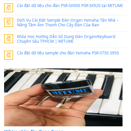
thaibaoduong68
trong
Bộ dữ liệu Sample MITUMI cho
PSR-SX900 và PSR-SX700
24 Tháng 4, 2026
Có giữ liệu 720 ko tuân e xin với ạ
thaitoanorg
trong
Bộ dữ liệu Sample MITUMI cho Đàn
SX900 và PSR-SX700
24 Tháng 4, 2026
bác ơi cho em hỏi chút , e tải về nhưng chỉ mở dc STYLE , khôn
band tiếng…
MinhTuan89
trong
Lỡ làng duyên em
30 Tháng 9, 2025
Trang hợp âm chưa cập nhật sheet, bạn đợi một thời gian nhé
Khách
trong
Lỡ làng duyên em
30 Tháng 9, 2025
Cho xin sheet nhạc organ được không ạ
BÀI MỚI VIẾT