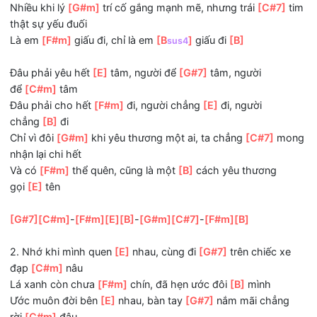
ĐK: Đâu phải em muốn
[E]
quên, là sẽ
[G#7]
quên, là
sẽ
[C#m]
quên
Đâu phải mong hết
[F#m]
đau, là bớt
[E]
đau, là bớt
[B]
đ
Nhiều khi lý
[G#m]
trí cố gắng mạnh mẽ, nhưng trái
[C#7
thật sự yếu đuối
Là em
[F#m]
giấu đi, chỉ là em
[B
]
giấu đi
[B]
sus4
Đâu phải yêu hết
[E]
tâm, người để
[G#7]
tâm, người
để
[C#m]
tâm
Đâu phải cho hết
[F#m]
đi, người chẳng
[E]
đi, người
chẳng
[B]
đi
Chỉ vì đôi
[G#m]
khi yêu thương một ai, ta chẳng
[C#7]
m
nhận lại chi hết
Và có
[F#m]
thể quên, cũng là một
[B]
cách yêu thương
gọi
[E]
tên
[G#7]
[C#m]
-
[F#m]
[E]
[B]
-
[G#m]
[C#7]
-
[F#m]
[B]