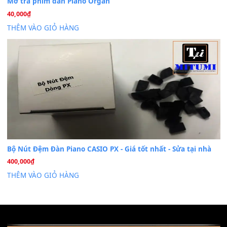
Dịch vụ cho thuê âm thanh tiệc gia đình, ban nhạc, ca s
20
Th7
Cài đặt dữ liệu cho đàn PSR-SX900 PSR-SX920 tại MIT
20
Th7
Dịch Vụ Cài Đặt Sample Đàn Organ Yamaha Tận Nhà 
07
Th7
Nâng Tầm Âm Thanh Cho Cây Đàn Của Bạn
Khóa Học Hướng Dẫn Sử Dụng Đàn Organ/Keyboard
26
Th6
Chuyên Sâu TPHCM | MITUMI
Cài đặt dữ liệu sample cho đàn Yamaha PSR-S750 S95
26
Th6