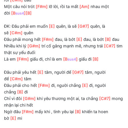
2. Nhớ khi mình quen
[E]
nhau, cùng đi
[G#7]
trên chiếc 
đạp
[C#m]
nâu
Lá xanh còn chưa
[F#m]
chín, đã hẹn ước đôi
[B]
mình
Ước muôn đời bên
[E]
nhau, bàn tay
[G#7]
nắm mãi chẳn
rời
[C#m]
đâu
Một câu nói trót
[F#m]
lỡ lời, rồi ta mất
[Am]
nhau một
đời
[B
]
[B]
sus4
ĐK: Đâu phải em muốn
[E]
quên, là sẽ
[G#7]
quên, là
sẽ
[C#m]
quên
Đâu phải mong hết
[F#m]
đau, là bớt
[E]
đau, là bớt
[B]
đ
Nhiều khi lý
[G#m]
trí cố gắng mạnh mẽ, nhưng trái
[C#7
thật sự yếu đuối
Là em
[F#m]
giấu đi, chỉ là em
[B
]
giấu đi
[B]
sus4
Đâu phải yêu hết
[E]
tâm, người để
[G#7]
tâm, người