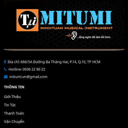
Mỡ tra phím đàn Piano Organ
40,000
₫
THÊM VÀO GIỎ HÀNG
Bộ Nút Đệm Đàn Piano CASIO PX - Giá tốt nhất - Sửa tại n