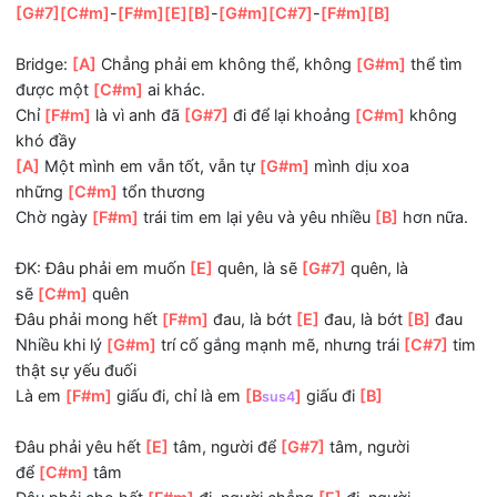
để
[C#m]
tâm
Đâu phải cho hết
[F#m]
đi, người chẳng
[E]
đi, người
chẳng
[B]
đi
Chỉ vì đôi
[G#m]
khi yêu thương một ai, ta chẳng
[C#7]
m
nhận lại chi hết
Ngờ đâu
[F#m]
mấy khi , tình yêu lại
[B]
khiến ta hoen
bờ
[E]
mi
[G#7]
[C#m]
-
[F#m]
[E]
[B]
-
[G#m]
[C#7]
-
[F#m]
[B]
Bridge:
[A]
Chẳng phải em không thể, không
[G#m]
thể t
được một
[C#m]
ai khác.
Chỉ
[F#m]
là vì anh đã
[G#7]
đi để lại khoảng
[C#m]
khôn
khó đầy
[A]
Một mình em vẫn tốt, vẫn tự
[G#m]
mình dịu xoa
những
[C#m]
tổn thương
Chờ ngày
[F#m]
trái tim em lại yêu và yêu nhiều
[B]
hơn n