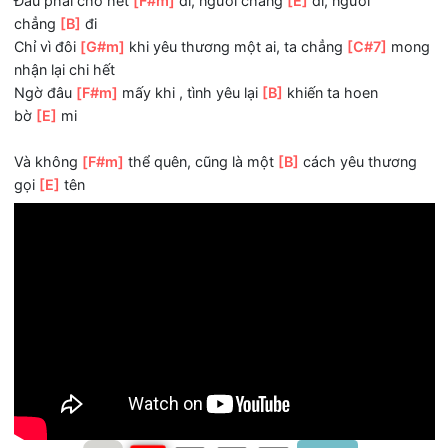
ĐK: Đâu phải em muốn
[E]
quên, là sẽ
[G#7]
quên, là
sẽ
[C#m]
quên
Đâu phải mong hết
[F#m]
đau, là bớt
[E]
đau, là bớt
[B]
đ
Nhiều khi lý
[G#m]
trí cố gắng mạnh mẽ, nhưng trái
[C#7
thật sự yếu đuối
Là em
[F#m]
giấu đi, chỉ là em
[B
]
giấu đi
[B]
sus4
Đâu phải yêu hết
[E]
tâm, người để
[G#7]
tâm, người
để
[C#m]
tâm
Đâu phải cho hết
[F#m]
đi, người chẳng
[E]
đi, người
chẳng
[B]
đi
Chỉ vì đôi
[G#m]
khi yêu thương một ai, ta chẳng
[C#7]
m
nhận lại chi hết
Ngờ đâu
[F#m]
mấy khi , tình yêu lại
[B]
khiến ta hoen
bờ
[E]
mi
Và không
[F#m]
thể quên, cũng là một
[B]
cách yêu thươ