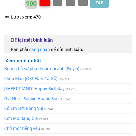
gọi
[E]
tên
100
TAP
Lượt xem:
470
Để lại một bình luận