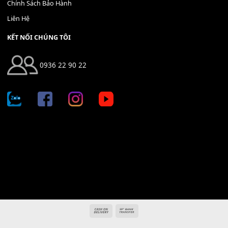
400,000
₫
THÊM VÀO GIỎ HÀNG
Địa chỉ: 666/5A Đường Ba Tháng Hai, P.14, Q.10, TP HCM
Hotline: 0936 22 90 22
mitumi.vn@gmail.com