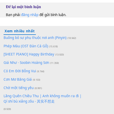
Nguyên Hà
A
10
Lượt xem:
100
Để lại một bình luận
Bạn phải
đăng nhập
để gửi bình luận.
Xem nhiều nhất
Buông bỏ sự phụ thuộc nơi anh (Pinyin)
(18.942)
Phép Màu (OST Đàn Cá Gỗ)
(15.618)
[SHEET PIANO] Happy Birthday
(13.920)
Giá Như - Soobin Hoàng Sơn
(11.359)