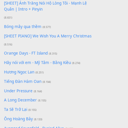
Có Em Đời Bỗng Vui
(9.744)
Cơn Mơ Băng Giá
(9.103)
Chờ một tiếng yêu
(8.991)
Lãng Quên Chiều Thu | Anh không muốn ra đi |
Qí shí bù xiǎng zǒu - 其实不想走
(8.929)
[SHEET] Ánh Trăng Nói Hộ Lòng Tôi - Mạnh Lệ
Quân | Intro + Pinyin
(8.651)
Bóng mây qua thềm
(8.577)
[SHEET PIANO] We Wish You A Merry Christmas
(8.516)
Orange Days - FT Island
(8.315)
Hãy nói với em - Mỹ Tâm - Bằng Kiều
(8.274)