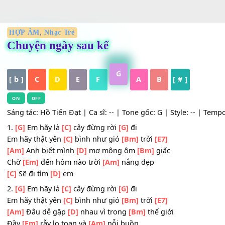
HỢP ÂM
,
Nhạc Trẻ
Chuyện ngày sau kể
G
[ b ]
C
D
E
F
A
B
[ # ]
ON
OFF
Sáng tác: Hồ Tiến Đạt | Ca sĩ: -- | Tone gốc: G | Style: -- 
1.
[G]
Em hãy là
[C]
cây đừng rời
[G]
đi
Em hãy thật yên
[C]
bình như gió
[Bm]
trời
[E7]
[Am]
Anh biết mình
[D]
mơ mộng ôm
[Bm]
giấc
Chờ
[Em]
đến hôm nào trời
[Am]
nắng đẹp
[C]
Sẽ đi tìm
[D]
em