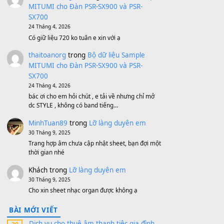
Bộ mạch phím Pa600 Pa300 Pa700
Cũ
1,200,000
₫
MinhTuan89
trong
[CHIA SẺ] Bộ Dữ Liệu
– Sample MITUMI V1 Cho Đàn Yamaha
S750, S950
11 Tháng 7, 2026
https://vietkeyboard.vn/bo-du-lieu-sample-
mitumi-cho-dan-psr-sx900-psr-sx700/
thaibaoduong68
trong
Bộ dữ liệu Sample
MITUMI cho Đàn PSR-SX900 và PSR-
SX700
24 Tháng 4, 2026
Có giữ liệu 720 ko tuân e xin với ạ
thaitoanorg
trong
Bộ dữ liệu Sample
MITUMI cho Đàn PSR-SX900 và PSR-