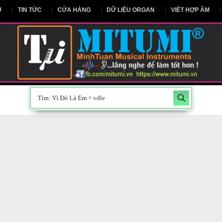
NG CHỦ
TIN TỨC
CỬA HÀNG
DỮ LIỆU ORGAN
V