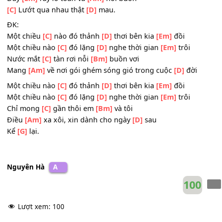
2.
[G]
Em hãy là
[C]
cây đừng rời
[G]
đi
Em hãy thật yên
[C]
bình như gió
[Bm]
trời
[E7]
[Am]
Đâu dễ gặp
[D]
nhau vì trong
[Bm]
thế giới
Đầy
[Em]
rẫy lo toan và
[Am]
nỗi buồn
[C]
Lướt qua nhau thật
[D]
mau.
ĐK:
Một chiều
[C]
nào đó thảnh
[D]
thơi bên kia
[Em]
đồi
Một chiều nào
[C]
đó lặng
[D]
nghe thời gian
[Em]
trôi
Nước mắt
[C]
tàn rơi nỗi
[Bm]
buồn vơi
Mang
[Am]
về nơi gói ghém sóng gió trong cuộc
[D]
đời
Một chiều nào
[C]
đó thảnh
[D]
thơi bên kia
[Em]
đồi
Một chiều nào
[C]
đó lặng
[D]
nghe thời gian
[Em]
trôi
Chỉ mong
[C]
gần thôi em
[Bm]
và tôi
Điều
[Am]
xa xôi, xin dành cho ngày
[D]
sau
Kể
[G]
lại.