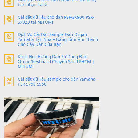
SX700
24 Tháng 4, 2026
bác ơi cho em hỏi chút , e tải về nhưng chỉ mở
dc STYLE , không có band tiếng…
MinhTuan89
trong
Lỡ làng duyên em
30 Tháng 9, 2025
Trang hợp âm chưa cập nhật sheet, bạn đợi một
thời gian nhé
Khách
trong
Lỡ làng duyên em
30 Tháng 9, 2025
Cho xin sheet nhạc organ được không ạ
BÀI MỚI VIẾT
Dịch vụ cho thuê âm thanh tiệc gia đình,
20
Th7
ban nhạc, ca sĩ.
Cài đặt dữ liệu cho đàn PSR-SX900 PSR-
20
Th7
SX920 tại MITUMI