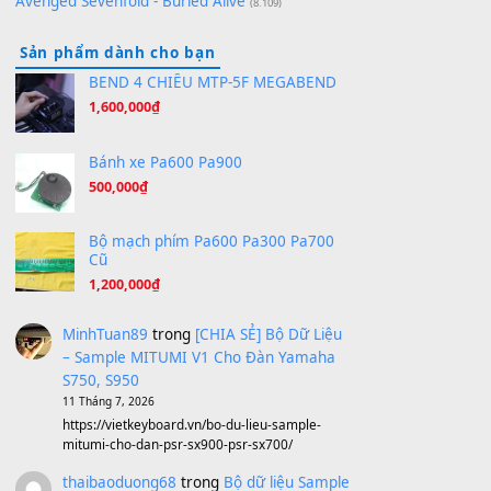
Hương Ngọc Lan
(8.251)
Tiếng Đàn Hàm Oan
(8.194)
Under Pressure
(8.164)
A Long December
(8.155)
Ta Sẽ Trở Lại
(8.155)
Ông Hoàng Bảy
(8.133)
Avenged Sevenfold - Buried Alive
(8.109)
Sản phẩm dành cho bạn
BEND 4 CHIỀU MTP-5F MEGABEND
1,600,000
₫
Bánh xe Pa600 Pa900
500,000
₫