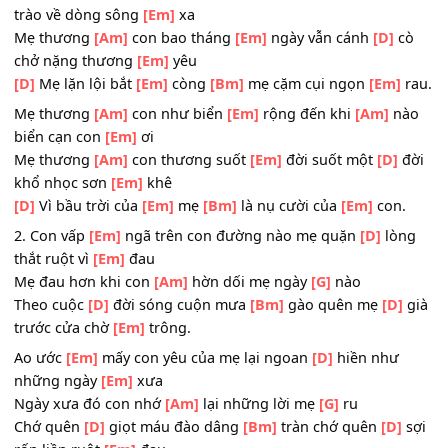
Khi cất
[Em]
tiếng con thơ gọi mẹ mẹ bồi
[D]
hồi quên lãn
[Em]
vui
Mẹ quên đi bao ngày
[Am]
dài mang nặng đẻ
[G]
đau
Bao nẻo
[D]
đường nắng dội mưa
[Bm]
gào bao buổi
[D]
vất vả cần
[Em]
lao.
ĐK:
Mẹ thương
[Am]
con như suối
[Em]
nguồn vẫn tuôn
[Am
trào về dòng sông
[Em]
xa
Mẹ thương
[Am]
con bao tháng
[Em]
ngày vẫn cánh
[D]
chở nặng thương
[Em]
yêu
[D]
Mẹ lặn lội bắt
[Em]
còng
[Bm]
mẹ cặm cụi ngọn
[Em]
Mẹ thương
[Am]
con như biển
[Em]
rộng đến khi
[Am]
n
biển cạn con
[Em]
ơi
Mẹ thương
[Am]
con thương suốt
[Em]
đời suốt một
[D]
khổ nhọc sơn
[Em]
khê
[D]
Vì bầu trời của
[Em]
mẹ
[Bm]
là nụ cười của
[Em]
con