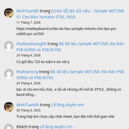
Under Pressure
(8.164)
A Long December
(8.155)
Ta Sẽ Trở Lại
(8.155)
Ông Hoàng Bảy
(8.133)
Avenged Sevenfold - Buried Alive
(8.109)
Sản phẩm dành cho bạn
BEND 4 CHIỀU MTP-5F MEGABEND
1,600,000
₫
Bánh xe Pa600 Pa900
500,000
₫
Bộ mạch phím Pa600 Pa300 Pa700 Cũ
1,200,000
₫