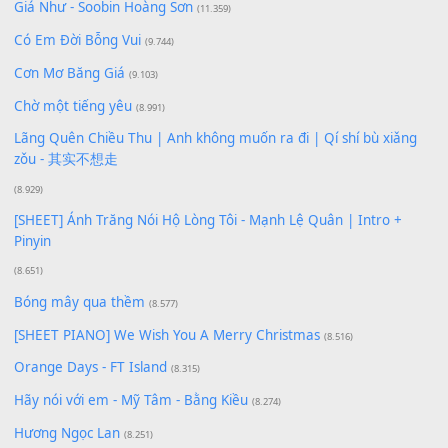
Lượt xem:
115
Để lại một bình luận
Bạn phải
đăng nhập
để gửi bình luận.
Xem nhiều nhất
Buông bỏ sự phụ thuộc nơi anh (Pinyin)
(18.942)
Phép Màu (OST Đàn Cá Gỗ)
(15.618)
[SHEET PIANO] Happy Birthday
(13.920)
Giá Như - Soobin Hoàng Sơn
(11.359)
Có Em Đời Bỗng Vui
(9.744)
Cơn Mơ Băng Giá
(9.103)