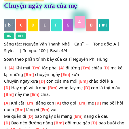
HỢP ÂM
,
Nhạc Trẻ
Chuyện ngày xưa của mẹ
A
[ b ]
C
D
E
F
G
B
[ # ]
ON
OFF
Sáng tác: Nguyễn Văn Thanh Nhã | Ca sĩ: -- | Tone gốc: A
Style: -- | Tempo: 100 | Beat: 4/4
Soạn theo phần trình bày của ca sĩ Nguyễn Phi Hùng
1.
[A]
Khi mái
[Em]
tóc phai
[A]
đi từng
[Em]
chiều
[D]
mẹ
lại những
[Bm]
chuyện ngày
[Em]
xưa
Chuyện ngày xưa
[D]
con của mẹ mới
[Em]
chào đời kia
[D]
Hay ngủ vùi trong
[Bm]
vòng tay mẹ
[D]
con là thịt 
[Bm]
này mẹ
[Em]
chia.
[A]
Khi cất
[Em]
tiếng con
[A]
thơ gọi
[Em]
mẹ
[D]
mẹ bồi