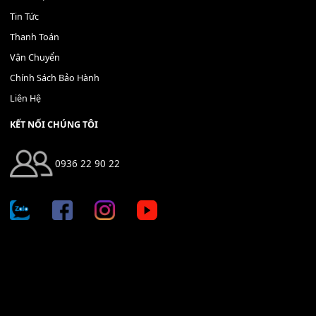
Bộ Nút Đệm Đàn Piano CASIO PX - Giá tốt nhất - Sửa tại n
400,000
₫
THÊM VÀO GIỎ HÀNG