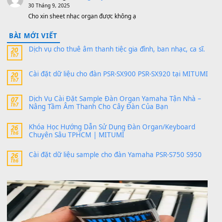
MinhTuan89
trong
[CHIA SẺ] Bộ Dữ Liệu – Sample MI
V1 Cho Đàn Yamaha S750, S950
11 Tháng 7, 2026
https://vietkeyboard.vn/bo-du-lieu-sample-mitumi-cho-dan-psr
sx900-psr-sx700/
thaibaoduong68
trong
Bộ dữ liệu Sample MITUMI cho
PSR-SX900 và PSR-SX700
24 Tháng 4, 2026
Có giữ liệu 720 ko tuân e xin với ạ
thaitoanorg
trong
Bộ dữ liệu Sample MITUMI cho Đàn
SX900 và PSR-SX700
24 Tháng 4, 2026
bác ơi cho em hỏi chút , e tải về nhưng chỉ mở dc STYLE , khôn
band tiếng…
MinhTuan89
trong
Lỡ làng duyên em
30 Tháng 9, 2025