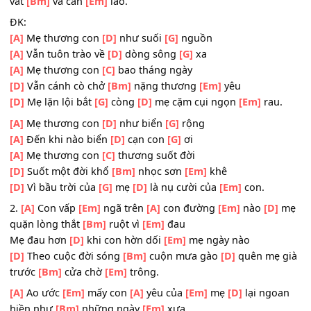
quên
[Bm]
lãng vì
[Em]
vui
Mẹ quên đi
[D]
bao ngày dài mang
[Em]
nặng đẻ đau
[D]
Bao nẻo đường nắng
[Bm]
dội mưa gào
[D]
bao buổi
vất
[Bm]
vả cần
[Em]
lao.
ĐK:
[A]
Mẹ thương con
[D]
như suối
[G]
nguồn
[A]
Vẫn tuôn trào về
[D]
dòng sông
[G]
xa
[A]
Mẹ thương con
[C]
bao tháng ngày
[D]
Vẫn cánh cò chở
[Bm]
nặng thương
[Em]
yêu
[D]
Mẹ lặn lội bắt
[G]
còng
[D]
mẹ cặm cụi ngọn
[Em]
rau
[A]
Mẹ thương con
[D]
như biển
[G]
rộng
[A]
Đến khi nào biển
[D]
cạn con
[G]
ơi
[A]
Mẹ thương con
[C]
thương suốt đời
[D]
Suốt một đời khổ
[Bm]
nhọc sơn
[Em]
khê
[D]
Vì bầu trời của
[G]
mẹ
[D]
là nụ cười của
[Em]
con.
2.
[A]
Con vấp
[Em]
ngã trên
[A]
con đường
[Em]
nào
[D]