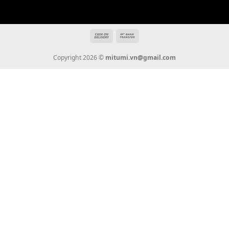
Địa chỉ: 666/5A Đường Ba Tháng Hai, P.14, Q.10, TP HCM
Hotline: 0936 22 90 22
mitumi.vn@gmail.com
THÔNG TIN
Giới Thiệu
Tin Tức
Thanh Toán
Vận Chuyển
Chính Sách Bảo Hành
Liên Hệ
KẾT NỐI CHÚNG TÔI