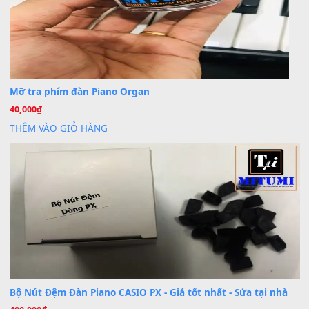
Trang hợp âm chưa cập nhật sheet, bạn đợi một thời gian nhé
Khách
trong
Lỡ làng duyên em
30 Tháng 9, 2025
Cho xin sheet nhạc organ được không ạ
BÀI MỚI VIẾT
Dịch vụ cho thuê âm thanh tiệc gia đình, ban nhạc, ca s
20
Th7
Cài đặt dữ liệu cho đàn PSR-SX900 PSR-SX920 tại MIT
20
Th7
Dịch Vụ Cài Đặt Sample Đàn Organ Yamaha Tận Nhà 
07
Th7
Nâng Tầm Âm Thanh Cho Cây Đàn Của Bạn
Khóa Học Hướng Dẫn Sử Dụng Đàn Organ/Keyboard
26
Th6
Chuyên Sâu TPHCM | MITUMI
Cài đặt dữ liệu sample cho đàn Yamaha PSR-S750 S95
26
Th6