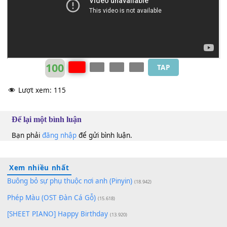
Giao Linh
&
Hoàng Vĩnh Nam
Dm
100
TAP