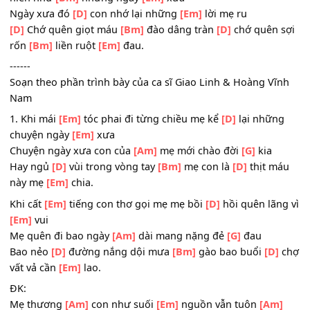
quặn lòng thắt
[Bm]
ruột vì
[Em]
đau
Mẹ đau hơn
[D]
khi con hờn dối
[Em]
mẹ ngày nào
[D]
Theo cuộc đời sóng
[Bm]
cuộn mưa gào
[D]
quên mẹ
trước
[Bm]
cửa chờ
[Em]
trông.
[A]
Ao ước
[Em]
mấy con
[A]
yêu của
[Em]
mẹ
[D]
lại ngo
hiền như
[Bm]
những ngày
[Em]
xưa
Ngày xưa đó
[D]
con nhớ lại những
[Em]
lời mẹ ru
[D]
Chớ quên giọt máu
[Bm]
đào dâng tràn
[D]
chớ quên 
rốn
[Bm]
liền ruột
[Em]
đau.
------
Soạn theo phần trình bày của ca sĩ Giao Linh & Hoàng V
Nam
1. Khi mái
[Em]
tóc phai đi từng chiều mẹ kể
[D]
lại nhữn
chuyện ngày
[Em]
xưa
Chuyện ngày xưa con của
[Am]
mẹ mới chào đời
[G]
kia
Hay ngủ
[D]
vùi trong vòng tay
[Bm]
mẹ con là
[D]
thịt m
này mẹ
[Em]
chia.