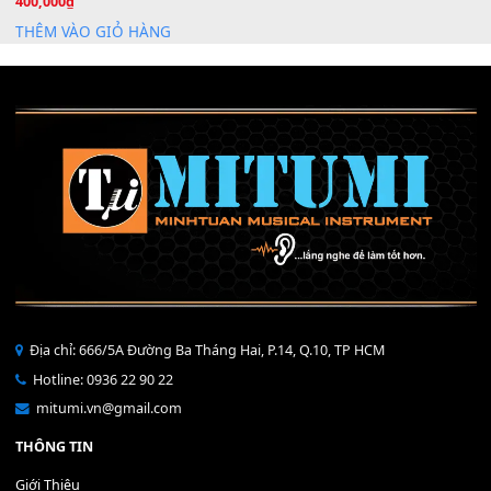
Mỡ tra phím đàn Piano Organ
40,000
₫
THÊM VÀO GIỎ HÀNG