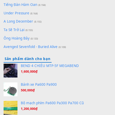
Chờ một tiếng yêu
(8.991)
Lãng Quên Chiều Thu | Anh không muốn ra đi | Qí shí bù xiǎ
zǒu - 其实不想走
(8.929)
[SHEET] Ánh Trăng Nói Hộ Lòng Tôi - Mạnh Lệ Quân | Intro +
Pinyin
(8.651)
Bóng mây qua thềm
(8.577)
[SHEET PIANO] We Wish You A Merry Christmas
(8.516)
Orange Days - FT Island
(8.315)
Hãy nói với em - Mỹ Tâm - Bằng Kiều
(8.274)
Hương Ngọc Lan
(8.251)
Tiếng Đàn Hàm Oan
(8.194)