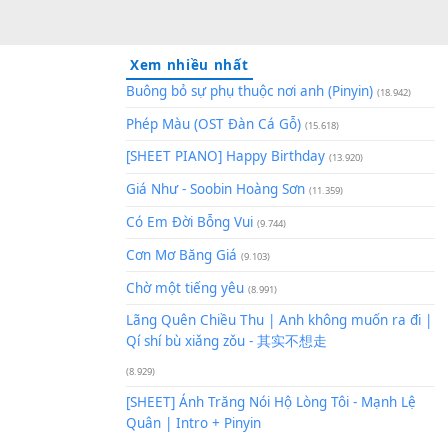
Xem nhiều nhất
Buông bỏ sự phụ thuộc nơi an
Phép Màu (OST Đàn Cá Gỗ)
(1
[SHEET PIANO] Happy Birthd
Giá Như - Soobin Hoàng Sơn
(
Có Em Đời Bỗng Vui
Am]
(9.744)
Cơn Mơ Băng Giá
(9.103)
Chờ một tiếng yêu
(8.991)
Lãng Quên Chiều Thu | Anh k
Qí shí bù xiǎng zǒu - 其实不