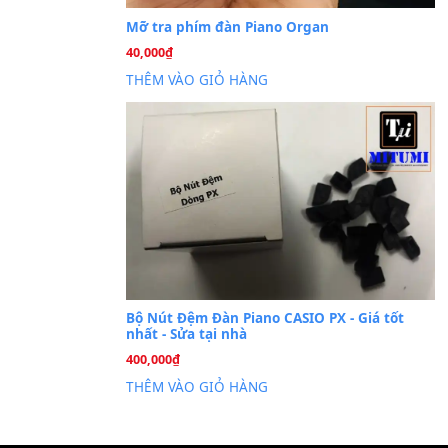
Cài đặt dữ liệu sampl
26
Th6
PSR-S750 S950
Mỡ tra phím đàn Piano Org
40,000
₫
THÊM VÀO GIỎ HÀNG