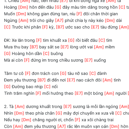
----------------------
Phiên bản hợp âm 2
1. Chiều
[Am]
nao, tiễn nhau
[E7]
đi khi bóng ngả xế
[Am]
Hoàng
[Dm]
hôn đến đâu
[G]
đây màu tím dâng trong h
Muốn
[Dm]
không gian đừng tan, níu
[F]
đôi chân thời gia
Ngừng
[Am]
trôi cho giây
[A7]
phút chia ly này kéo
[Dm]
[C]
Trước khi phân
[F]
kỳ,
[B7]
ước sao cho
[E7]
tàu đừ
ĐK: Xe lăn trong
[F]
tim khuất xa
[G]
rồi biết đâu
[C]
tìm
Mưa thu bay
[B7]
bay sắt se
[E7]
lòng ướt vai
[Am]
mềm
[G]
Hoàng hôn dần
[C]
buông
Mà ai còn
[F]
đứng im trong chiều sương
[E7]
xuống
Tâm tư cô
[F]
đơn trách con
[G]
tàu nỡ sao
[C]
đành