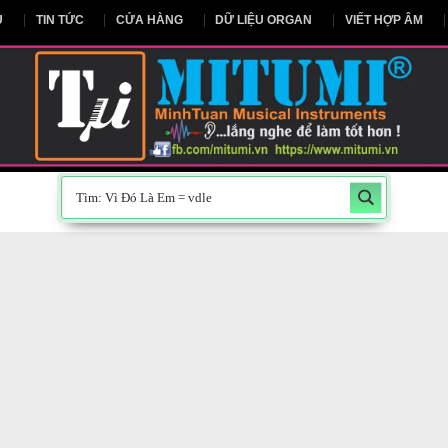
NG CHỦ
TIN TỨC
CỬA HÀNG
DỮ LIỆU ORGAN
V