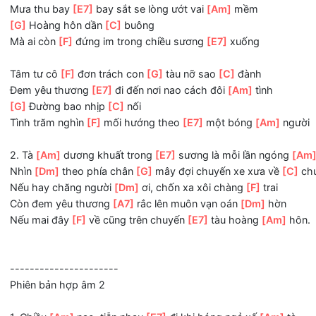
Ngừng trôi cho giây
[A7]
phút chia ly này kéo
[Dm]
dài
Trước khi phân
[F]
kỳ, ước sao cho
[E7]
tàu đừng
[Am]
đ
ĐK: Xe lăn trong
[F]
tim khuất xa
[G]
rồi biết đâu
[C]
tìm
Mưa thu bay
[E7]
bay sắt se lòng ướt vai
[Am]
mềm
[G]
Hoàng hôn dần
[C]
buông
Mà ai còn
[F]
đứng im trong chiều sương
[E7]
xuống
Tâm tư cô
[F]
đơn trách con
[G]
tàu nỡ sao
[C]
đành
Đem yêu thương
[E7]
đi đến nơi nao cách đôi
[Am]
tình
[G]
Đường bao nhịp
[C]
nối
Tình trăm nghìn
[F]
mối hướng theo
[E7]
một bóng
[Am]
2. Tà
[Am]
dương khuất trong
[E7]
sương là mỗi lần ngó
Nhìn
[Dm]
theo phía chân
[G]
mây đợi chuyến xe xưa về
Nếu hay chăng người
[Dm]
ơi, chốn xa xôi chàng
[F]
trai
Còn đem yêu thương
[A7]
rắc lên muôn vạn oán
[Dm]
hờ
Nếu mai đây
[F]
về cũng trên chuyến
[E7]
tàu hoàng
[Am