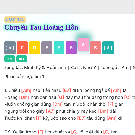
HỢP ÂM
Chuyến Tàu Hoàng Hôn
A
[ b ]
C
D
E
F
G
B
[ # ]
ON
OFF
Sáng tác: Minh Kỳ & Hoài Linh | Ca sĩ: Như Ý | Tone gốc: 
Phiên bản hợp âm 1
1. Chiều
[Am]
nao, tiễn nhau
[E7]
đi khi bóng ngả xế
[Am]
Hoàng
[Dm]
hôn đến đâu
[G]
đây màu tím dâng trong h
Muốn không gian đừng
[Dm]
tan, níu đôi chân thời
[F]
gia