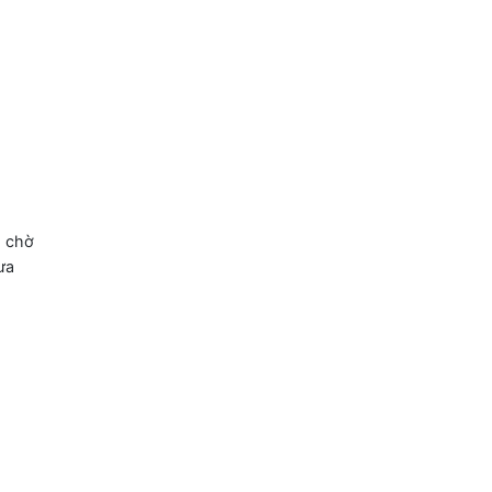
i
người
ng
[Am]
chờ
[C]
chưa
n
]
hôn.