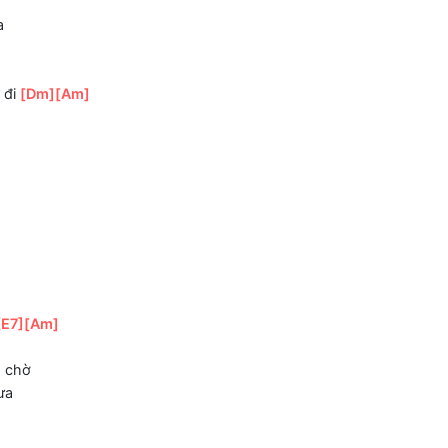
tà
ồn
[C]
ta
n
dài
ng
[Am]
đi
[Dm]
[Am]