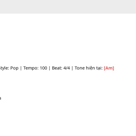
Am | Style: Pop | Tempo: 100 | Beat: 4/4 | Tone hiện tại:
[
tà
ồn
[C]
ta
n