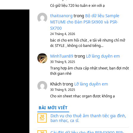
S750, S950
11 Tháng 7, 2026
https://vietkeyboard.vn/b
mitumi-cho-dan-psr-sx900
thaibaoduong68
tron
MITUMI cho Đàn PSR-S
SX700
24 Tháng 4, 2026
Có giữ liệu 720 ko tuân e x
thaitoanorg
trong
Bộ 
MITUMI cho Đàn PSR-S
SX700
24 Tháng 4, 2026
bác ơi cho em hỏi chút , e
dc STYLE , không có band
MinhTuan89
trong
Lỡ 
30 Tháng 9, 2025