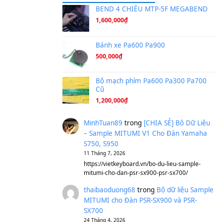
Ta Sẽ Trở Lại
(8.155)
Ông Hoàng Bảy
(8.133)
Avenged Sevenfold - Buried A
Sản phẩm dành cho bạn
BEND 4 CHIỀU M
1,600,000
₫
Bánh xe Pa600 Pa
500,000
₫
Bộ mạch phím Pa6
Cũ
1,200,000
₫
MinhTuan89
trong
[CH
– Sample MITUMI V1 