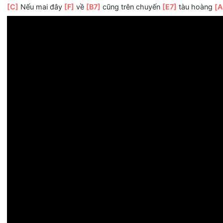
Đem yêu thương
[B7]
đi đến nơi
[E7]
nao cách đôi
[Am]
t
[G]
Đường bao nhịp
[C]
nối
Tình trăm nghìn
[F]
mối hướng theo
[E7]
một bóng
[Am]
2. Tà
[Am]
dương khuất trong
[E7]
sương là mỗi lần ngó
Nhìn
[Dm]
theo phía chân
[G]
mây đợi chuyến xe xưa về
Nếu hay
[Dm]
chăng người ơi, chốn
[F]
xa xôi chàng trai
Còn
[Am]
đem yêu thương
[A7]
rắc lên muôn vạn oán
[D
[C]
Nếu mai đây
[F]
về
[B7]
cũng trên chuyến
[E7]
tàu h