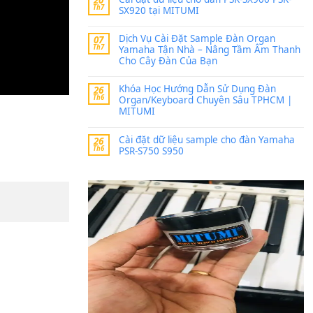
Trang hợp âm chưa cập nh
thời gian nhé
Khách
trong
Lỡ làng 
30 Tháng 9, 2025
Cho xin sheet nhạc organ
BÀI MỚI VIẾT
Dịch vụ cho thuê âm th
20
Th7
ban nhạc, ca sĩ.
Cài đặt dữ liệu cho đà
20
Th7
SX920 tại MITUMI
Dịch Vụ Cài Đặt Samp
07
Th7
Yamaha Tận Nhà – N
Cho Cây Đàn Của Bạn
Khóa Học Hướng Dẫn 
26
Th6
Organ/Keyboard Chuy
MITUMI