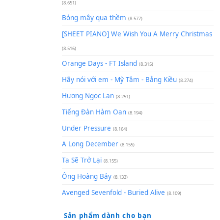
(8.929)
[SHEET] Ánh Trăng Nói Hộ Lò
Quân | Intro + Pinyin
(8.651)
Bóng mây qua thềm
(8.577)
[SHEET PIANO] We Wish You 
(8.516)
Orange Days - FT Island
(8.315)
Hãy nói với em - Mỹ Tâm - Bằ
Hương Ngọc Lan
(8.251)
Tiếng Đàn Hàm Oan
(8.194)
Under Pressure
(8.164)
A Long December
(8.155)