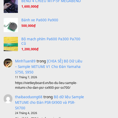
Hương Ngọc Lan
(8.251)
Tiếng Đàn Hàm Oan
(8.194)
Under Pressure
(8.164)
A Long December
(8.155)
Ta Sẽ Trở Lại
(8.155)
Ông Hoàng Bảy
(8.133)
Avenged Sevenfold - Buried Alive
(8.109)
Sản phẩm dành cho bạn
BEND 4 CHIỀU MTP-5F MEGABEND
1,600,000
₫
Bánh xe Pa600 Pa900
500,000
₫