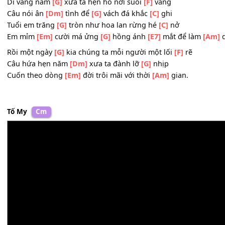
Xõa tóc che nghiêng nét thẹn
[Dm]
thùng
Trăng treo đỉnh núi sát mình chen
[F]
lá
[E7]
Côn trùng hợp xướng bản tình
[Am]
ca.
Dĩ vãng năm
[G]
xưa ta hẹn hò nơi suối
[F]
vắng
Câu nói ân
[Dm]
tình để
[G]
vách đá khắc
[C]
ghi
Tuổi em trăng
[G]
tròn như hoa lan rừng hé
[C]
nở
Em mỉm
[Em]
cười má ửng
[G]
hồng ánh
[E7]
mắt để là
Rồi một ngày
[G]
kia chúng ta mỗi người một lối
[F]
rẽ
Câu hứa hẹn năm
[Dm]
xưa ta đành lỡ
[G]
nhịp
Cuốn theo dòng
[Em]
đời trôi mãi với thời
[Am]
gian.
Tố My
Cm