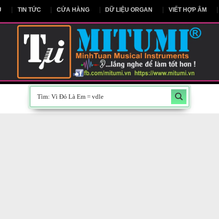
NG CHỦ
TIN TỨC
CỬA HÀNG
DỮ LIỆU ORGAN
V