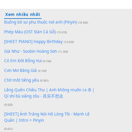
10
Lượt xem:
177
Để lại một bình luận
Bạn phải
đăng nhập
để gửi bình luận.
Xem nhiều nhất
Buông bỏ sự phụ thuộc nơi anh (Pinyin)
(18.942)
Phép Màu (OST Đàn Cá Gỗ)
(15.618)
[SHEET PIANO] Happy Birthday
(13.920)
Giá Như - Soobin Hoàng Sơn
(11.359)
Có Em Đời Bỗng Vui
(9.744)