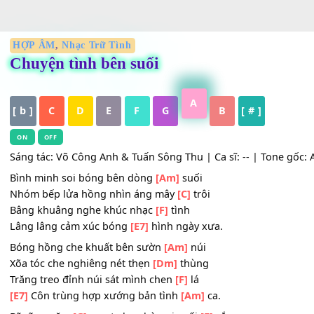
HỢP ÂM
,
Nhạc Trữ Tình
Chuyện tình bên suối
A
[ b ]
C
D
E
F
G
B
[ # ]
ON
OFF
Sáng tác: Võ Công Anh & Tuấn Sông Thu | Ca sĩ: -- | Tone 
Bình minh soi bóng bên dòng
[Am]
suối
Nhóm bếp lửa hồng nhìn áng mây
[C]
trôi
Bâng khuâng nghe khúc nhạc
[F]
tình
Lâng lâng cảm xúc bóng
[E7]
hình ngày xưa.
Bóng hồng che khuất bên sườn
[Am]
núi