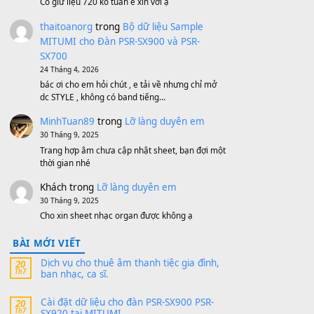
Bộ mạch phím Pa600 Pa300 Pa700
Cũ
1,200,000
₫
MinhTuan89
trong
[CHIA SẺ] Bộ Dữ Liệu
– Sample MITUMI V1 Cho Đàn Yamaha
S750, S950
11 Tháng 7, 2026
https://vietkeyboard.vn/bo-du-lieu-sample-
mitumi-cho-dan-psr-sx900-psr-sx700/
thaibaoduong68
trong
Bộ dữ liệu Sample
MITUMI cho Đàn PSR-SX900 và PSR-
SX700
24 Tháng 4, 2026
Có giữ liệu 720 ko tuân e xin với ạ
thaitoanorg
trong
Bộ dữ liệu Sample
MITUMI cho Đàn PSR-SX900 và PSR-
SX700