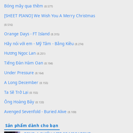
Cơn Mơ Băng Giá
(9.103)
Chờ một tiếng yêu
(8.991)
Lãng Quên Chiều Thu | Anh không muốn ra đi |
Qí shí bù xiǎng zǒu - 其实不想走
(8.929)
[SHEET] Ánh Trăng Nói Hộ Lòng Tôi - Mạnh Lệ
Quân | Intro + Pinyin
(8.651)
Bóng mây qua thềm
(8.577)
[SHEET PIANO] We Wish You A Merry Christmas
(8.516)
Orange Days - FT Island
(8.315)
Hãy nói với em - Mỹ Tâm - Bằng Kiều
(8.274)