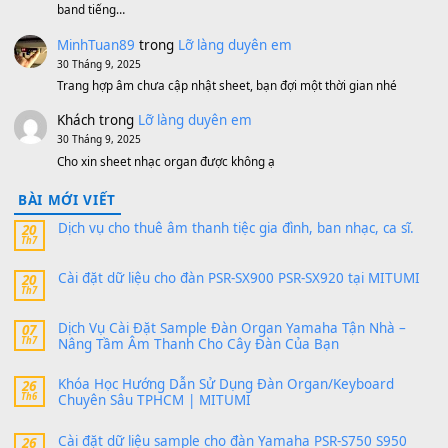
MinhTuan89
trong
[CHIA SẺ] Bộ Dữ Liệu – Sample MI
V1 Cho Đàn Yamaha S750, S950
11 Tháng 7, 2026
https://vietkeyboard.vn/bo-du-lieu-sample-mitumi-cho-dan-psr
sx900-psr-sx700/
thaibaoduong68
trong
Bộ dữ liệu Sample MITUMI cho
PSR-SX900 và PSR-SX700
24 Tháng 4, 2026
Có giữ liệu 720 ko tuân e xin với ạ
thaitoanorg
trong
Bộ dữ liệu Sample MITUMI cho Đàn
SX900 và PSR-SX700
24 Tháng 4, 2026
bác ơi cho em hỏi chút , e tải về nhưng chỉ mở dc STYLE , khôn
band tiếng…
MinhTuan89
trong
Lỡ làng duyên em
30 Tháng 9, 2025
Trang hợp âm chưa cập nhật sheet, bạn đợi một thời gian nhé