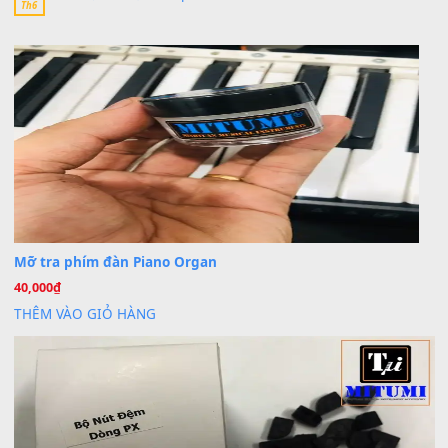
Khách
trong
Lỡ làng duyên em
30 Tháng 9, 2025
Cho xin sheet nhạc organ được không ạ
BÀI MỚI VIẾT
Dịch vụ cho thuê âm thanh tiệc gia đình, ban nhạc, ca s
20
Th7
Cài đặt dữ liệu cho đàn PSR-SX900 PSR-SX920 tại MIT
20
Th7
Dịch Vụ Cài Đặt Sample Đàn Organ Yamaha Tận Nhà 
07
Th7
Nâng Tầm Âm Thanh Cho Cây Đàn Của Bạn
Khóa Học Hướng Dẫn Sử Dụng Đàn Organ/Keyboard
26
Th6
Chuyên Sâu TPHCM | MITUMI
Cài đặt dữ liệu sample cho đàn Yamaha PSR-S750 S95
26
Th6