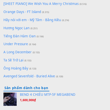
Chờ một tiếng yêu
(8.991)
Lãng Quên Chiều Thu | Anh không muốn ra đi | Qí shí bù xiǎ
zǒu - 其实不想走
(8.929)
[SHEET] Ánh Trăng Nói Hộ Lòng Tôi - Mạnh Lệ Quân | Intro +
Pinyin
(8.651)
Bóng mây qua thềm
(8.577)
[SHEET PIANO] We Wish You A Merry Christmas
(8.516)
Orange Days - FT Island
(8.315)
Hãy nói với em - Mỹ Tâm - Bằng Kiều
(8.274)
Hương Ngọc Lan
(8.251)
Tiếng Đàn Hàm Oan
(8.194)