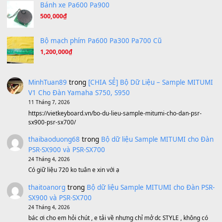
Under Pressure
(8.164)
A Long December
(8.155)
Ta Sẽ Trở Lại
(8.155)
Ông Hoàng Bảy
(8.133)
Avenged Sevenfold - Buried Alive
(8.109)
Sản phẩm dành cho bạn
BEND 4 CHIỀU MTP-5F MEGABEND
1,600,000
₫
Bánh xe Pa600 Pa900
500,000
₫
Bộ mạch phím Pa600 Pa300 Pa700 Cũ
1,200,000
₫