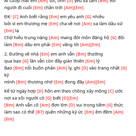
bên
[Bm]
giàn thiên lý
[Em]
mơ mộng
[Am]
[Em]
Mình chờ ngày thành
[D]
đôi mơ sao tình chung một
[C]
l
nhưng ai
[D]
hay đời cay
[G]
đắng
[Em]
Ai cướp mất em
[Am]
tôi, tình
[D]
yêu xa tầm
[Bm]
với
người đi cuối
[Em]
chân trời
[Am]
[Em]
ĐK:
[C]
Anh biết rằng
[Em]
em yêu anh
[G]
nhiều
bởi vì em thương mẹ
[Em]
cha về nơi
[Am]
xa làm dâu x
[Em]
lạ
Chữ hiếu trung nặng
[Am]
mang đời môn đăng hộ
[G]
đố
làm
[Bm]
dâu em phải
[Em]
vâng lời
[Am]
[Em]
2. Đường về nhà
[Em]
em anh vẫn
[Bm]
thường
qua bao
[G]
lần vẫn còn đây giàn thiên
[Em]
lý
Bao
[Bm]
nỗi buồn phân
[Am]
ly, ghi
[D]
vào trang nhật
ký
mình
[Bm]
thương nhớ
[Em]
đong đầy
[Am]
[Em]
Kể từ ngày hợp
[D]
hôn em theo chồng xây mộng
[C]
ướ