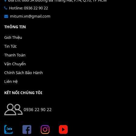
Bộ Nút Đệm Đàn Piano CASIO PX - Giá tốt nhất - Sửa tại n
400,000
₫
THÊM VÀO GIỎ HÀNG