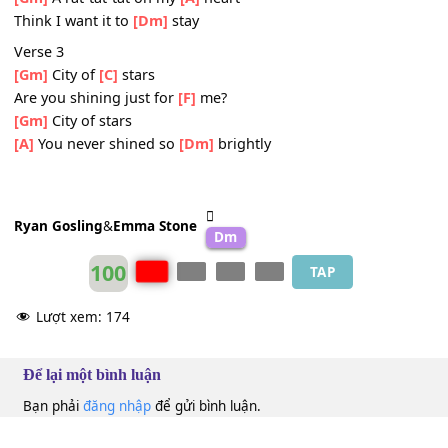
[Gm]
A voice that says, I'll be
[C]
here
And you'll be
[F]
alright
[Gm]
I don't care if I
[C]
know
Just where I will
[A]
go
'Cause all that I
[Dm]
need's this crazy feeling
[Gm]
A rat-tat-tat on my
[A]
heart
Think I want it to
[Dm]
stay
Verse 3
[Gm]
City of
[C]
stars
Are you shining just for
[F]
me?
[Gm]
City of stars
[A]
You never shined so
[Dm]
brightly
Ryan Gosling
&
Emma Stone
Dm