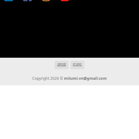
Địa chỉ: 666/5A Đường Ba Tháng Hai, P.14, Q.10, TP HCM
Hotline: 0936 22 90 22
mitumi.vn@gmail.com
THÔNG TIN
Giới Thiệu
Tin Tức
Thanh Toán
Vận Chuyển
Chính Sách Bảo Hành
Liên Hệ
KẾT NỐI CHÚNG TÔI