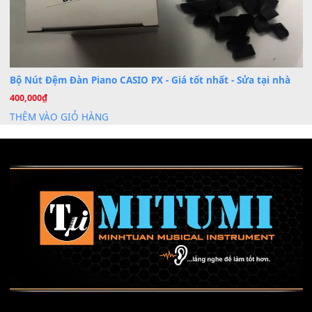
Mỡ tra phím đàn Piano Organ
40,000
₫
THÊM VÀO GIỎ HÀNG