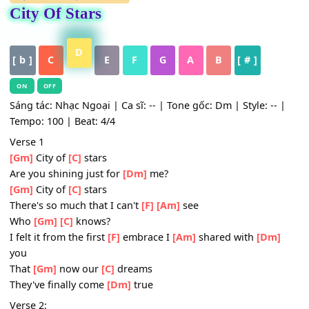
HỢP ÂM
,
Nhạc Quốc Tế
City Of Stars
D
[ b ]
C
E
F
G
A
B
[ # ]
ON
OFF
Sáng tác: Nhạc Ngoại | Ca sĩ: -- | Tone gốc: Dm | Style: --
Tempo: 100 | Beat: 4/4
Verse 1
[Gm]
City of
[C]
stars
Are you shining just for
[Dm]
me?
[Gm]
City of
[C]
stars
There's so much that I can't
[F]
[Am]
see
Who
[Gm]
[C]
knows?
I felt it from the first
[F]
embrace I
[Am]
shared with
[Dm