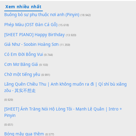
100
TAP
Lượt xem:
174
Để lại một bình luận
Bạn phải
đăng nhập
để gửi bình luận.
Xem nhiều nhất
Buông bỏ sự phụ thuộc nơi anh (Pinyin)
(18.942)
Phép Màu (OST Đàn Cá Gỗ)
(15.618)
[SHEET PIANO] Happy Birthday
(13.920)
Giá Như - Soobin Hoàng Sơn
(11.359)
Có Em Đời Bỗng Vui
(9.744)
Cơn Mơ Băng Giá
(9.103)