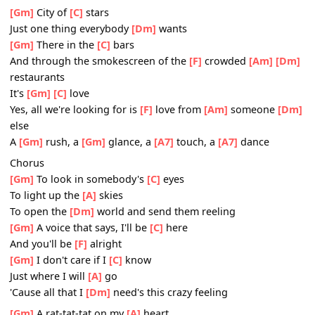
you
That
[Gm]
now our
[C]
dreams
They've finally come
[Dm]
true
Verse 2:
[Gm]
City of
[C]
stars
Just one thing everybody
[Dm]
wants
[Gm]
There in the
[C]
bars
And through the smokescreen of the
[F]
crowded
[Am]
[
restaurants
It's
[Gm]
[C]
love
Yes, all we're looking for is
[F]
love from
[Am]
someone
else
A
[Gm]
rush, a
[Gm]
glance, a
[A7]
touch, a
[A7]
dance
Chorus
[Gm]
To look in somebody's
[C]
eyes
To light up the
[A]
skies
To open the
[Dm]
world and send them reeling