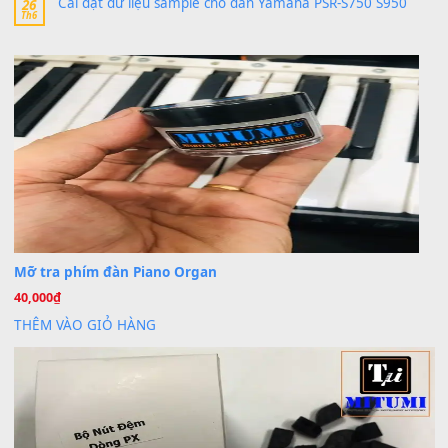
Trang hợp âm chưa cập nhật sheet, bạn đợi một thời gian nhé
Khách
trong
Lỡ làng duyên em
30 Tháng 9, 2025
Cho xin sheet nhạc organ được không ạ
BÀI MỚI VIẾT
Dịch vụ cho thuê âm thanh tiệc gia đình, ban nhạc, ca s
20
Th7
Cài đặt dữ liệu cho đàn PSR-SX900 PSR-SX920 tại MIT
20
Th7
Dịch Vụ Cài Đặt Sample Đàn Organ Yamaha Tận Nhà 
07
Th7
Nâng Tầm Âm Thanh Cho Cây Đàn Của Bạn
Khóa Học Hướng Dẫn Sử Dụng Đàn Organ/Keyboard
26
Th6
Chuyên Sâu TPHCM | MITUMI
Cài đặt dữ liệu sample cho đàn Yamaha PSR-S750 S95
26
Th6