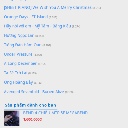
Chờ một tiếng yêu
(8.991)
Lãng Quên Chiều Thu | Anh không muốn ra đi | Qí shí bù xiǎ
zǒu - 其实不想走
(8.929)
[SHEET] Ánh Trăng Nói Hộ Lòng Tôi - Mạnh Lệ Quân | Intro +
Pinyin
(8.651)
Bóng mây qua thềm
(8.577)
[SHEET PIANO] We Wish You A Merry Christmas
(8.516)
Orange Days - FT Island
(8.315)
Hãy nói với em - Mỹ Tâm - Bằng Kiều
(8.274)
Hương Ngọc Lan
(8.251)
Tiếng Đàn Hàm Oan
(8.194)