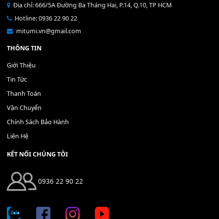
Bộ Nút Đệm Đàn Piano CASIO PX - Giá tốt nhất - Sửa tại n
400,000
₫
THÊM VÀO GIỎ HÀNG