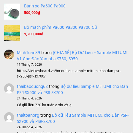
Under Pressure
(8.164)
A Long December
(8.155)
Ta Sẽ Trở Lại
(8.155)
Ông Hoàng Bảy
(8.133)
Avenged Sevenfold - Buried Alive
(8.109)
Sản phẩm dành cho bạn
BEND 4 CHIỀU MTP-5F MEGABEND
1,600,000
₫
Bánh xe Pa600 Pa900
500,000
₫
Bộ mạch phím Pa600 Pa300 Pa700 Cũ
1,200,000
₫