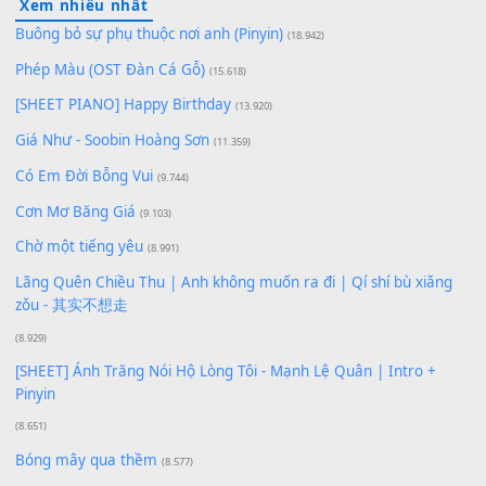
Để lại một bình luận
Bạn phải
đăng nhập
để gửi bình luận.
Xem nhiều nhất
Buông bỏ sự phụ thuộc nơi anh (Pinyin)
(18.942)
Phép Màu (OST Đàn Cá Gỗ)
(15.618)
[SHEET PIANO] Happy Birthday
(13.920)
Giá Như - Soobin Hoàng Sơn
(11.359)
Có Em Đời Bỗng Vui
(9.744)
Cơn Mơ Băng Giá
(9.103)
Chờ một tiếng yêu
(8.991)
Lãng Quên Chiều Thu | Anh không muốn ra đi | Qí shí bù xiǎ