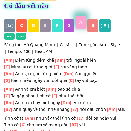
HỢP ÂM
,
Nhạc Trữ Tình
Có dấu vết nào
A
[ b ]
C
D
E
F
G
B
[ # ]
ON
OFF
Sáng tác: Hà Quang Minh | Ca sĩ: -- | Tone gốc: Am | Style
| Tempo: 100 | Beat: 4/4
[Am]
Đêm từng đêm khẽ
[Dm]
trôi ngoài hiên
[G]
Mưa lại rơi từng giọt
[C]
rơi vắng tanh
[Am]
Anh lại nghe từng niềm
[Dm]
đau gọi tên
[G]
Bao nhiêu ngày vui tuột qua
[C]
tay vụt bay.
[Am]
Anh và em biết
[Dm]
bao sẻ chia
[G]
Ta gặp nhau tình cờ
[C]
như thế thôi
[Am]
Anh nào hay một ngày
[Dm]
em rời xa