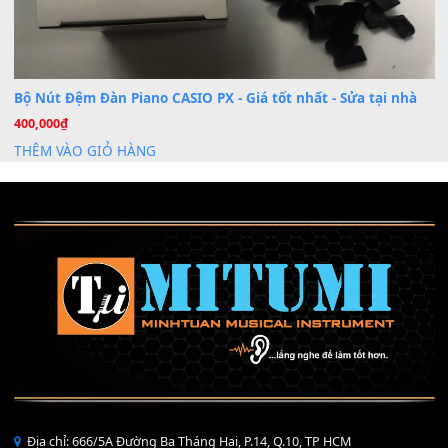
Mỡ tra phím đàn Piano Organ
40,000
₫
THÊM VÀO GIỎ HÀNG