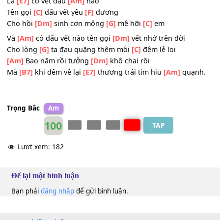
[B7]
Anh quay về thôi nhẹ nhàng
[E7]
nỗi đau chôn
[Am]
Tình cờ ta
[Am]
như vậy thôi tình cờ
[E7]
đôi ba ngày vui
Tình cờ
[G]
cho tim về mang dấu
[B7]
vết
Là
[E7]
có vết dấu
[Am]
nào
Tên gọi
[C]
dấu vết yêu
[F]
đương
Cho hồi
[Dm]
sinh cơn mộng
[G]
mê hỡi
[C]
em
Và
[Am]
có dấu vết nào tên gọi
[Dm]
vết nhớ trên đời
Cho lòng
[G]
ta đau quặng thêm mỗi
[C]
đêm lẻ loi
[Am]
Bao năm rồi tưởng
[Dm]
khô chai rồi
Mà
[B7]
khi đêm về lại
[E7]
thương trái tim hiu
[Am]
quạn
Trọng Bắc
Am
100
TAP
Lượt xem:
182