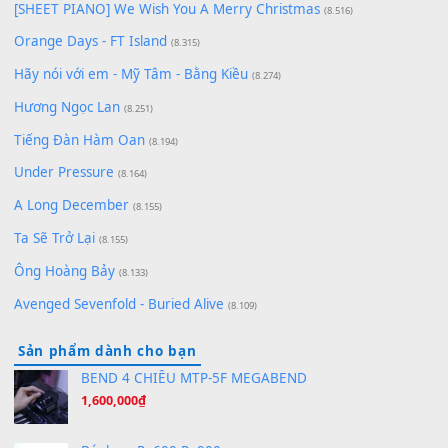
zǒu - 其实不想走
(8.929)
[SHEET] Ánh Trăng Nói Hộ Lòng Tôi - Mạnh Lệ Quân | Intro +
Pinyin
(8.651)
Bóng mây qua thềm
(8.577)
[SHEET PIANO] We Wish You A Merry Christmas
(8.516)
Orange Days - FT Island
(8.315)
Hãy nói với em - Mỹ Tâm - Bằng Kiều
(8.274)
Hương Ngọc Lan
(8.251)
Tiếng Đàn Hàm Oan
(8.194)
Under Pressure
(8.164)
A Long December
(8.155)