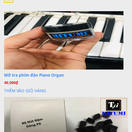
Cho xin sheet nhạc organ được không ạ
BÀI MỚI VIẾT
Dịch vụ cho thuê âm thanh tiệc gia đình, ban nhạc, ca s
20
Th7
Cài đặt dữ liệu cho đàn PSR-SX900 PSR-SX920 tại MIT
20
Th7
Dịch Vụ Cài Đặt Sample Đàn Organ Yamaha Tận Nhà 
07
Th7
Nâng Tầm Âm Thanh Cho Cây Đàn Của Bạn
Khóa Học Hướng Dẫn Sử Dụng Đàn Organ/Keyboard
26
Th6
Chuyên Sâu TPHCM | MITUMI
Cài đặt dữ liệu sample cho đàn Yamaha PSR-S750 S95
26
Th6