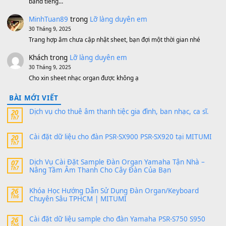
V1 Cho Đàn Yamaha S750, S950
11 Tháng 7, 2026
https://vietkeyboard.vn/bo-du-lieu-sample-mitumi-cho-dan-psr
sx900-psr-sx700/
thaibaoduong68
trong
Bộ dữ liệu Sample MITUMI cho
PSR-SX900 và PSR-SX700
24 Tháng 4, 2026
Có giữ liệu 720 ko tuân e xin với ạ
thaitoanorg
trong
Bộ dữ liệu Sample MITUMI cho Đàn
SX900 và PSR-SX700
24 Tháng 4, 2026
bác ơi cho em hỏi chút , e tải về nhưng chỉ mở dc STYLE , khôn
band tiếng…
MinhTuan89
trong
Lỡ làng duyên em
30 Tháng 9, 2025
Trang hợp âm chưa cập nhật sheet, bạn đợi một thời gian nhé
Khách
trong
Lỡ làng duyên em
30 Tháng 9, 2025