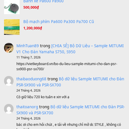
Ta Sẽ Trở Lại
(8.155)
Ông Hoàng Bảy
(8.133)
Avenged Sevenfold - Buried Alive
(8.109)
Sản phẩm dành cho bạn
BEND 4 CHIỀU MTP-5F MEGABEND
1,600,000
₫
Bánh xe Pa600 Pa900
500,000
₫
Bộ mạch phím Pa600 Pa300 Pa700 Cũ
1,200,000
₫
MinhTuan89
trong
[CHIA SẺ] Bộ Dữ Liệu – Sample MI