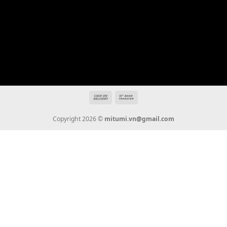
Hotline: 0936 22 90 22
mitumi.vn@gmail.com
THÔNG TIN
Giới Thiệu
Tin Tức
Thanh Toán
Vận Chuyển
Chính Sách Bảo Hành
Liên Hệ
KẾT NỐI CHÚNG TÔI
0936 22 90 22