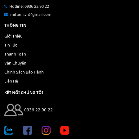
Bộ Nút Đệm Đàn Piano CASIO PX - Giá tốt nhất - Sửa tại n
400,000
₫
THÊM VÀO GIỎ HÀNG
Địa chỉ: 666/5A Đường Ba Tháng Hai, P.14, Q.10, TP HCM