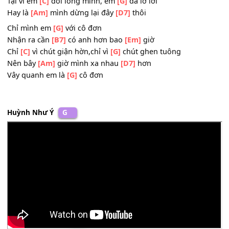
Chỉ xin đừng như cơn
[D7]
mơ
Lòng em vẫn
[G]
muốn yêu anh
Mà sao chẳng
[B7]
nói nên câu chân
[Em]
thành.
Tại vì em
[C]
dối lòng mình, em
[G]
đã lỡ lời
Hay là
[Am]
mình dừng lại đây
[D7]
thôi
Chỉ mình em
[G]
với cô đơn
Nhận ra cần
[B7]
có anh hơn bao
[Em]
giờ
Chỉ
[C]
vì chút giận hờn,chỉ vì
[G]
chút ghen tuông
Nên bây
[Am]
giờ mình xa nhau
[D7]
hơn
Vây quanh em là
[G]
cô đơn
Huỳnh Như Ý
G