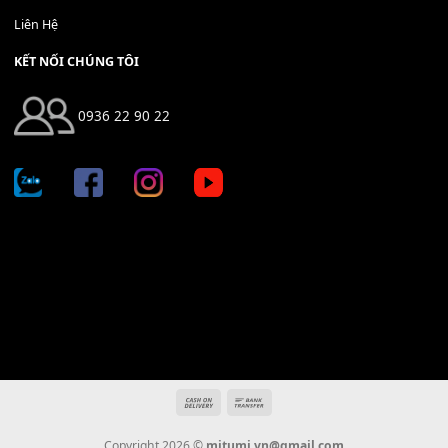
Địa chỉ: 666/5A Đường Ba Tháng Hai, P.14, Q.10, TP HCM
Hotline: 0936 22 90 22
mitumi.vn@gmail.com
THÔNG TIN
Giới Thiệu
Tin Tức
Thanh Toán