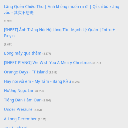
Phép Màu (OST Đàn Cá Gỗ)
(15.618)
[SHEET PIANO] Happy Birthday
(13.920)
Giá Như - Soobin Hoàng Sơn
(11.359)
Có Em Đời Bỗng Vui
(9.744)
Cơn Mơ Băng Giá
(9.103)
Chờ một tiếng yêu
(8.991)
Lãng Quên Chiều Thu | Anh không muốn ra đi | Qí shí bù xiǎ
zǒu - 其实不想走
(8.929)
[SHEET] Ánh Trăng Nói Hộ Lòng Tôi - Mạnh Lệ Quân | Intro +
Pinyin
(8.651)
Bóng mây qua thềm
(8.577)
[SHEET PIANO] We Wish You A Merry Christmas
(8.516)