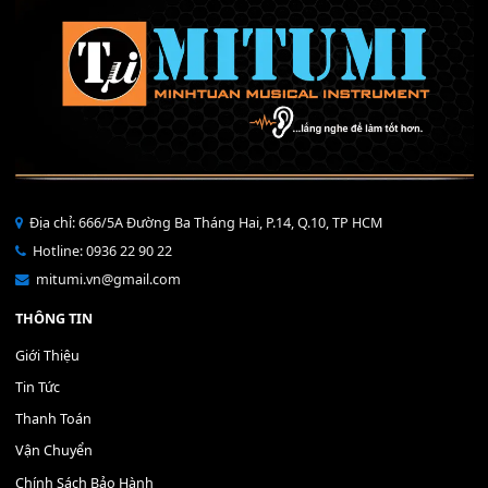
THÊM VÀO GIỎ HÀNG
Bộ Nút Đệm Đàn Piano CASIO PX - Giá tốt nhất - Sửa tại n
400,000
₫
THÊM VÀO GIỎ HÀNG