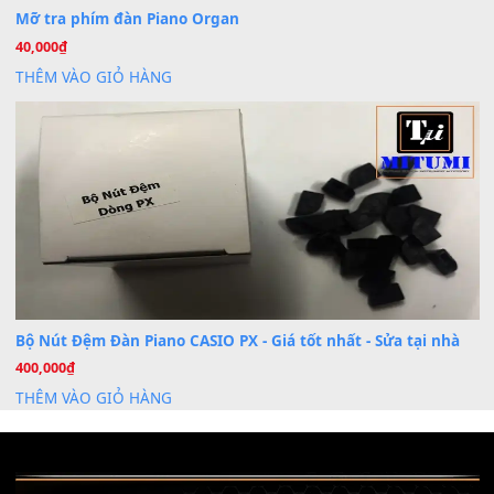
Th7
Nâng Tầm Âm Thanh Cho Cây Đàn Của Bạn
Khóa Học Hướng Dẫn Sử Dụng Đàn Organ/Keyboard
26
Th6
Chuyên Sâu TPHCM | MITUMI
Cài đặt dữ liệu sample cho đàn Yamaha PSR-S750 S95
26
Th6
Mỡ tra phím đàn Piano Organ
40,000
₫