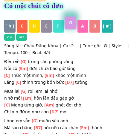
HỢP ÂM
,
Nhạc Trẻ
Có một chút cô đơn
G
[ b ]
C
D
E
F
A
B
[ # ]
ON
OFF
Sáng tác: Châu Đăng Khoa | Ca sĩ: -- | Tone gốc: G | Style:
Tempo: 100 | Beat: 4/4
Đêm về
[G]
trong căn phòng vắng
Nỗi cô
[Em]
đơn chưa bao giờ lắng
[C]
Thức một mình,
[Em]
khóc một mình
Lặng
[C]
thinh trong bốn bức
[D7]
tường
Mưa lại
[G]
rơi, em lại nhớ
Nhớ môi
[Em]
hôn lần đầu gặp gỡ
[C]
Mong từng giờ,
[Am]
ghét đợi chờ