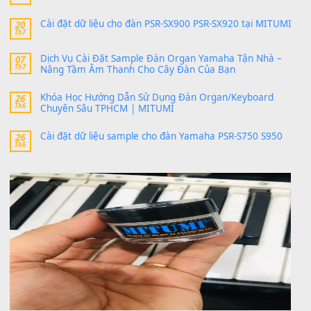
SX900 và PSR-SX700
24 Tháng 4, 2026
bác ơi cho em hỏi chút , e tải về nhưng chỉ mở dc STYLE , khôn
band tiếng…
MinhTuan89
trong
Lỡ làng duyên em
30 Tháng 9, 2025
Trang hợp âm chưa cập nhật sheet, bạn đợi một thời gian nhé
Khách
trong
Lỡ làng duyên em
30 Tháng 9, 2025
Cho xin sheet nhạc organ được không ạ
BÀI MỚI VIẾT
Dịch vụ cho thuê âm thanh tiệc gia đình, ban nhạc, ca s
20
Th7
Cài đặt dữ liệu cho đàn PSR-SX900 PSR-SX920 tại MIT
20
Th7
Dịch Vụ Cài Đặt Sample Đàn Organ Yamaha Tận Nhà 
07