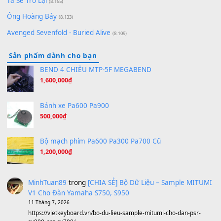
Orange Days - FT Island
(8.315)
Hãy nói với em - Mỹ Tâm - Bằng Kiều
(8.274)
Hương Ngọc Lan
(8.251)
Tiếng Đàn Hàm Oan
(8.194)
Under Pressure
(8.164)
A Long December
(8.155)
Ta Sẽ Trở Lại
(8.155)
Ông Hoàng Bảy
(8.133)
Avenged Sevenfold - Buried Alive
(8.109)
Sản phẩm dành cho bạn
BEND 4 CHIỀU MTP-5F MEGABEND
1,600,000
₫