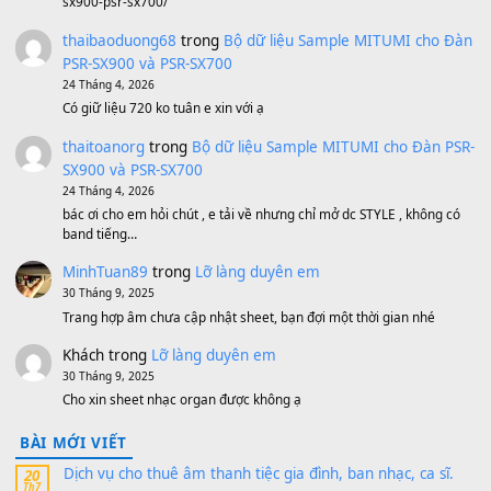
Bánh xe Pa600 Pa900
500,000
₫
Bộ mạch phím Pa600 Pa300 Pa700 Cũ
1,200,000
₫
MinhTuan89
trong
[CHIA SẺ] Bộ Dữ Liệu – Sample MI
V1 Cho Đàn Yamaha S750, S950
11 Tháng 7, 2026
https://vietkeyboard.vn/bo-du-lieu-sample-mitumi-cho-dan-psr
sx900-psr-sx700/
thaibaoduong68
trong
Bộ dữ liệu Sample MITUMI cho
PSR-SX900 và PSR-SX700
24 Tháng 4, 2026
Có giữ liệu 720 ko tuân e xin với ạ
thaitoanorg
trong
Bộ dữ liệu Sample MITUMI cho Đàn