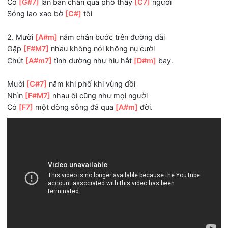
ĐK:
Tóc
[C#]
người như dòng sông xưa ấy đã
[Fm7]
phai,
Đã lênh đênh biển
[D#m7]
khơi
Có
[G#7]
lần bàn chân qua phố thấy
[C7]
người
Sóng lao xao bờ
[C#]
tôi
2. Mười
[A#m]
năm chân bước trên đường dài
Gặp
[F#M7]
nhau không nói không nụ cười
Chút
[A#m7]
tình dường như hiu hắt
[D#m]
bay.
Mười
[C#7]
năm khi phố khi vùng đồi
Nhìn
[F#M7]
nhau ôi cũng như mọi người
Có
[F7]
một dòng sông đã qua
[A#m]
đời.