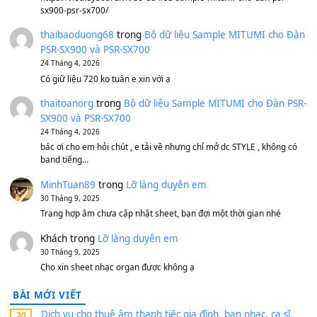
Bánh xe Pa600 Pa900
500,000
₫
Bộ mạch phím Pa600 Pa300 Pa700 Cũ
1,200,000
₫
MinhTuan89
trong
[CHIA SẺ] Bộ Dữ Liệu – Sample MI
V1 Cho Đàn Yamaha S750, S950
11 Tháng 7, 2026
https://vietkeyboard.vn/bo-du-lieu-sample-mitumi-cho-dan-psr
sx900-psr-sx700/
thaibaoduong68
trong
Bộ dữ liệu Sample MITUMI cho
PSR-SX900 và PSR-SX700
24 Tháng 4, 2026
Có giữ liệu 720 ko tuân e xin với ạ