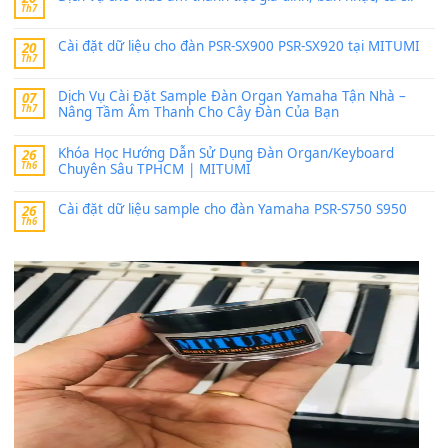
thaitoanorg
trong
Bộ dữ liệu Sample MITUMI cho Đàn
SX900 và PSR-SX700
24 Tháng 4, 2026
bác ơi cho em hỏi chút , e tải về nhưng chỉ mở dc STYLE , khôn
band tiếng…
MinhTuan89
trong
Lỡ làng duyên em
30 Tháng 9, 2025
Trang hợp âm chưa cập nhật sheet, bạn đợi một thời gian nhé
Khách
trong
Lỡ làng duyên em
30 Tháng 9, 2025
Cho xin sheet nhạc organ được không ạ
BÀI MỚI VIẾT
Dịch vụ cho thuê âm thanh tiệc gia đình, ban nhạc, ca s
20
Th7
Cài đặt dữ liệu cho đàn PSR-SX900 PSR-SX920 tại MIT
20
Th7