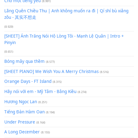
Phép Màu (OST Đàn Cá Gỗ)
(15.618)
[SHEET PIANO] Happy Birthday
(13.920)
Giá Như - Soobin Hoàng Sơn
(11.359)
Có Em Đời Bỗng Vui
(9.744)
Cơn Mơ Băng Giá
(9.103)
Chờ một tiếng yêu
(8.991)
Lãng Quên Chiều Thu | Anh không muốn ra đi | Qí shí bù xiǎ
zǒu - 其实不想走
(8.929)
[SHEET] Ánh Trăng Nói Hộ Lòng Tôi - Mạnh Lệ Quân | Intro +
Pinyin
(8.651)
Bóng mây qua thềm
(8.577)