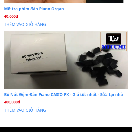
Dịch Vụ Cài Đặt Sample Đàn Organ Yamaha Tận Nhà 
07
Th7
Nâng Tầm Âm Thanh Cho Cây Đàn Của Bạn
Khóa Học Hướng Dẫn Sử Dụng Đàn Organ/Keyboard
26
Th6
Chuyên Sâu TPHCM | MITUMI
Cài đặt dữ liệu sample cho đàn Yamaha PSR-S750 S95
26
Th6
Mỡ tra phím đàn Piano Organ