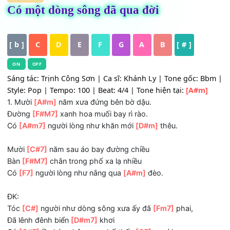
HỢP ÂM
Có một dòng sông đã qua đời
[ b ]
C
D
E
F
G
A
B
[ # ]
ON
OFF
Sáng tác: Trịnh Công Sơn | Ca sĩ: Khánh Ly | Tone gốc: 
Style: Pop | Tempo: 100 | Beat: 4/4 | Tone hiện tại:
[A#m
1. Mười
[A#m]
năm xưa đứng bên bờ dậu.
Ðường
[F#M7]
xanh hoa muối bay rì rào.
Có
[A#m7]
người lòng như khăn mới
[D#m]
thêu.
Mười
[C#7]
năm sau áo bay đường chiều
Bàn
[F#M7]
chân trong phố xa lạ nhiều
Có
[F7]
người lòng như nắng qua
[A#m]
đèo.