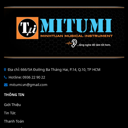
40,000
₫
THÊM VÀO GIỎ HÀNG
Bộ Nút Đệm Đàn Piano CASIO PX - Giá tốt nhất - Sửa tại n
400,000
₫
THÊM VÀO GIỎ HÀNG