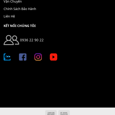
Địa chỉ: 666/5A Đường Ba Tháng Hai, P.14, Q.10, TP HCM
Hotline: 0936 22 90 22
mitumi.vn@gmail.com
THÔNG TIN
Giới Thiệu
Tin Tức