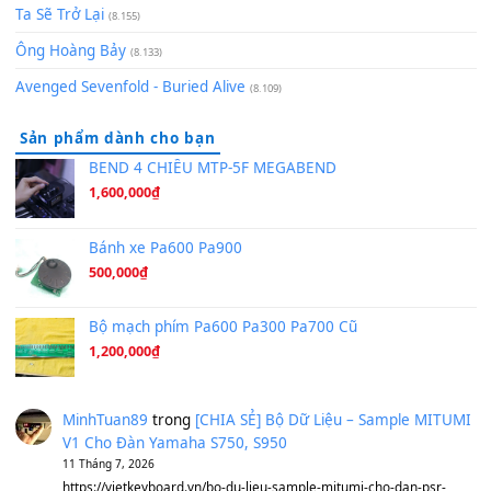
[SHEET PIANO] We Wish You A Merry Christmas
(8.516)
Orange Days - FT Island
(8.315)
Hãy nói với em - Mỹ Tâm - Bằng Kiều
(8.274)
Hương Ngọc Lan
(8.251)
Tiếng Đàn Hàm Oan
(8.194)
Under Pressure
(8.164)
A Long December
(8.155)
Ta Sẽ Trở Lại
(8.155)
Ông Hoàng Bảy
(8.133)
Avenged Sevenfold - Buried Alive
(8.109)
Sản phẩm dành cho bạn
BEND 4 CHIỀU MTP-5F MEGABEND
1,600,000
₫