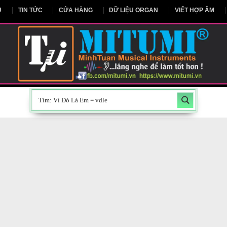
NG CHỦ
TIN TỨC
CỬA HÀNG
DỮ LIỆU ORGAN
V