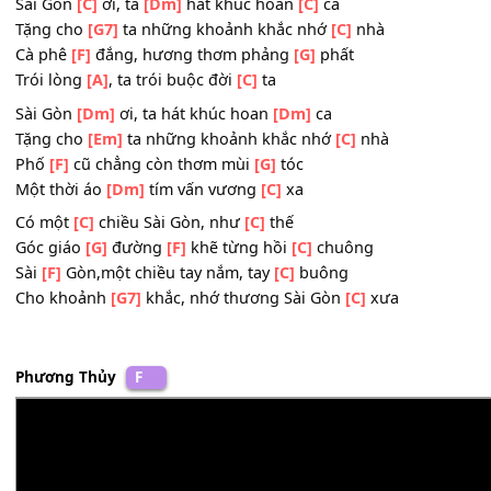
Là để
[G7]
nhớ, để
[C]
thương và dỗi
[Em]
hờn
Tay trong
[F]
tay những chiều thật
[G]
vội
Cơn mưa
[G7]
nào bất chợt ngang
[C]
qua
Sài Gòn
[C]
ơi, ta
[Dm]
hát khúc hoan
[C]
ca
Tặng cho
[G7]
ta những khoảnh khắc nhớ
[C]
nhà
Cà phê
[F]
đắng, hương thơm phảng
[G]
phất
Trói lòng
[A]
, ta trói buộc đời
[C]
ta
Sài Gòn
[Dm]
ơi, ta hát khúc hoan
[Dm]
ca
Tặng cho
[Em]
ta những khoảnh khắc nhớ
[C]
nhà
Phố
[F]
cũ chẳng còn thơm mùi
[G]
tóc
Một thời áo
[Dm]
tím vấn vương
[C]
xa
Có một
[C]
chiều Sài Gòn, như
[C]
thế
Góc giáo
[G]
đường
[F]
khẽ từng hồi
[C]
chuông
Sài
[F]
Gòn,một chiều tay nắm, tay
[C]
buông
Cho khoảnh
[G7]
khắc, nhớ thương Sài Gòn
[C]
xưa