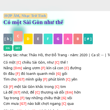
HỢP ÂM
,
Nhạc Trữ Tình
Có một Sài Gòn như thế
C
[ b ]
D
E
F
G
A
B
[ # ]
ON
OFF
Sáng tác: nhạc Thảo Hồ, thơ Đỗ Trang - năm: 2020 | Ca sĩ: 
Có một
[C]
chiều Sài Gòn, như
[C]
thế !
Nắng
[Dm]
vàng ươm
[F]
kín cả con
[C]
đường
Đi đâu
[F]
đó loanh quanh mỏi
[G]
gối
Tìm cho
[G7]
mình giây
[F]
phút bình
[C]
yên
Có
[F]
một Sài Gòn khắc trong
[C]
tim