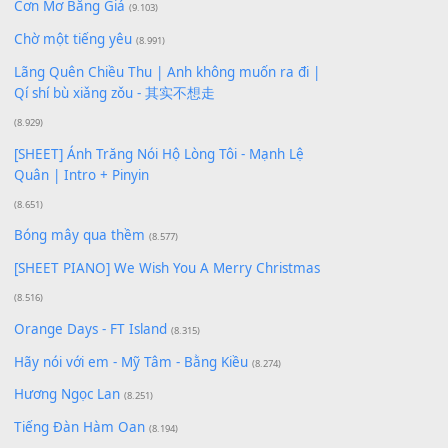
Bạn phải
đăng nhập
để gửi bình luận.
Xem nhiều nhất
Buông bỏ sự phụ thuộc nơi anh (Pinyin)
(18.942)
Phép Màu (OST Đàn Cá Gỗ)
(15.618)
[SHEET PIANO] Happy Birthday
(13.920)
Giá Như - Soobin Hoàng Sơn
(11.359)
Có Em Đời Bỗng Vui
(9.744)
Cơn Mơ Băng Giá
(9.103)
Chờ một tiếng yêu
(8.991)
Lãng Quên Chiều Thu | Anh không muốn ra đi |
Qí shí bù xiǎng zǒu - 其实不想走
(8.929)