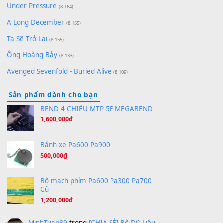
[SHEET] Ánh Trăng Nói Hộ Lòng Tôi - Mạnh Lệ
Quân | Intro + Pinyin
(8.651)
Bóng mây qua thềm
(8.577)
[SHEET PIANO] We Wish You A Merry Christmas
(8.516)
Orange Days - FT Island
(8.315)
Hãy nói với em - Mỹ Tâm - Bằng Kiều
(8.274)
Hương Ngọc Lan
(8.251)
Tiếng Đàn Hàm Oan
(8.194)
Under Pressure
(8.164)
A Long December
(8.155)
Ta Sẽ Trở Lại
(8.155)