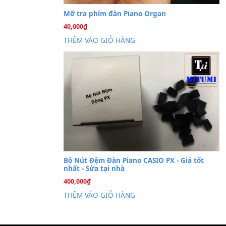
Cài đặt dữ liệu sampl
26
Th6
PSR-S750 S950
Mỡ tra phím đàn Piano Org
40,000
₫
THÊM VÀO GIỎ HÀNG