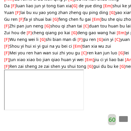
[F]
Jun du shou huang gong yi fei
[G]
zuo ri wei
[Em]
yan sh
Gu
[F]
ren yi zhi jiu zhan zai jun de mian qian
[G]
bu wen y
[C]
Jun ben yi yu shou yu tian qi
[Em]
liu wan dai gong mi
[Am]
Gu ren xi ci bu wen qing yi
[G]
you he nan shuo min
Da
[F]
luan liao jun yi tong tian xia
[G]
de yue ding
[Em]
sh
Yuan
[F]
lai bu xu yao yong zhan zheng qu ping ding
[G]
y
Gu ren
[F]
fa yi shuai bai
[G]
feng chen fu gai
[Em]
bu she 
[F]
Zhi pan jun neng
[G]
shou qi zhan tai
[C]
duan tou huan
Zui hou de
[F]
cheng qiang po kai
[G]
deng gao wang hai
[F]
Wu neng wei li
[G]
shi bian man di
[F]
gu ren
[G]
xin yi
[
[F]
Shou yi hui xi yi gui na yu bei ci
[Em]
tian xia wu zui
[F]
Mei you ren han wan sui zhi you gu
[C]
ren kan jun lu
[F]
Jun xiao xiao bo jian qiao huan yi wei
[Em]
jiu ci yi liao
[F]
Ren zai sheng ze zai shen yu shui tong
[G]
gui du bu k