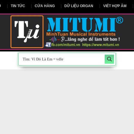
NG CHỦ
TIN TỨC
CỬA HÀNG
DỮ LIỆU ORGAN
V