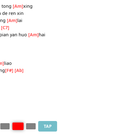
ui zai ci
[Am]
yan
e bu yuan
ng
g
ui ke yi tong
[Am]
xing
ao xian de ren xin
qiu zhong
[Am]
lai
 bu lai
[C7]
[Em]
yi pian yan huo
[Am]
hai
C]
yuan
o
[G]
lei
 bai
[Am]
liao
e
[G]
neng
[F#]
[Ab]