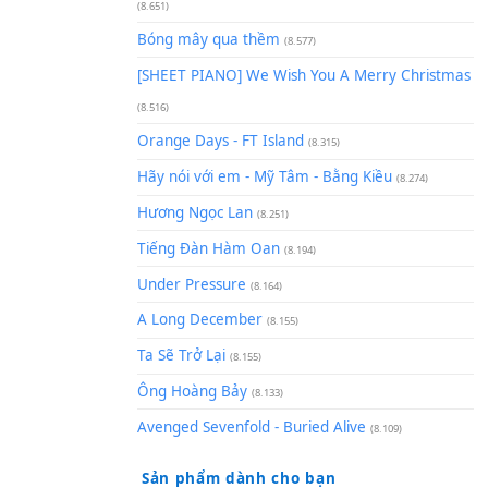
(8.929)
[SHEET] Ánh Trăng Nói Hộ Lò
Quân | Intro + Pinyin
(8.651)
Bóng mây qua thềm
(8.577)
[SHEET PIANO] We Wish You 
(8.516)
Orange Days - FT Island
(8.315)
Hãy nói với em - Mỹ Tâm - Bằ
Hương Ngọc Lan
(8.251)
Tiếng Đàn Hàm Oan
(8.194)
Under Pressure
(8.164)
A Long December
(8.155)