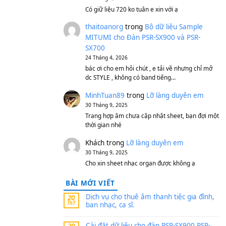
S750, S950
11 Tháng 7, 2026
https://vietkeyboard.vn/b
mitumi-cho-dan-psr-sx900
thaibaoduong68
tron
MITUMI cho Đàn PSR-S
SX700
24 Tháng 4, 2026
Có giữ liệu 720 ko tuân e x
thaitoanorg
trong
Bộ 
MITUMI cho Đàn PSR-S
SX700
24 Tháng 4, 2026
bác ơi cho em hỏi chút , e
dc STYLE , không có band
MinhTuan89
trong
Lỡ 
30 Tháng 9, 2025