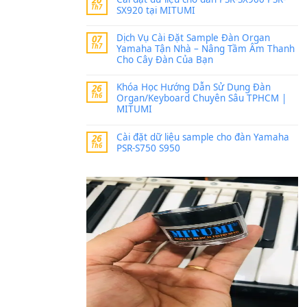
Trang hợp âm chưa cập nh
thời gian nhé
Khách
trong
Lỡ làng 
30 Tháng 9, 2025
Cho xin sheet nhạc organ
BÀI MỚI VIẾT
Dịch vụ cho thuê âm th
20
Th7
ban nhạc, ca sĩ.
Cài đặt dữ liệu cho đà
20
Th7
SX920 tại MITUMI
Dịch Vụ Cài Đặt Samp
07
Th7
Yamaha Tận Nhà – N
Cho Cây Đàn Của Bạn
Khóa Học Hướng Dẫn 
26
Th6
Organ/Keyboard Chuy
MITUMI