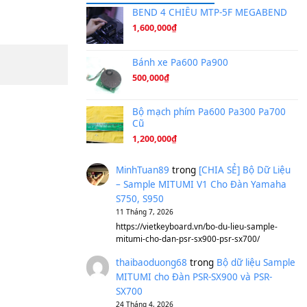
Ta Sẽ Trở Lại
(8.155)
Ông Hoàng Bảy
(8.133)
Avenged Sevenfold - Buried A
Sản phẩm dành cho bạn
BEND 4 CHIỀU M
1,600,000
₫
Bánh xe Pa600 Pa
500,000
₫
Bộ mạch phím Pa6
Cũ
1,200,000
₫
MinhTuan89
trong
[CH
– Sample MITUMI V1 