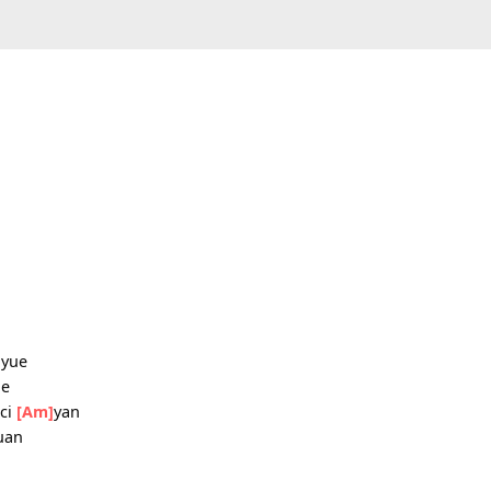
o ming yue
ou yi jie