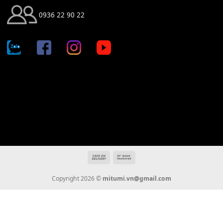
Địa chỉ: 666/5A Đường Ba Tháng Hai, P.14, Q.10, TP HCM
Hotline: 0936 22 90 22
mitumi.vn@gmail.com
THÔNG TIN
Giới Thiệu
Tin Tức
Thanh Toán