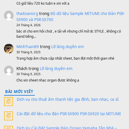
Bánh xe Pa600 Pa900
500,000
₫
Bộ mạch phím Pa600 Pa300 Pa700 Cũ
1,200,000
₫
MinhTuan89
trong
[CHIA SẺ] Bộ Dữ Liệu – Sample MI
V1 Cho Đàn Yamaha S750, S950
11 Tháng 7, 2026
https://vietkeyboard.vn/bo-du-lieu-sample-mitumi-cho-dan-psr
sx900-psr-sx700/
thaibaoduong68
trong
Bộ dữ liệu Sample MITUMI cho
PSR-SX900 và PSR-SX700
24 Tháng 4, 2026
Có giữ liệu 720 ko tuân e xin với ạ