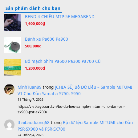
Orange Days - FT Island
(8.315)
Hãy nói với em - Mỹ Tâm - Bằng Kiều
(8.274)
Hương Ngọc Lan
(8.251)
Tiếng Đàn Hàm Oan
(8.194)
Under Pressure
(8.164)
A Long December
(8.155)
Ta Sẽ Trở Lại
(8.155)
Ông Hoàng Bảy
(8.133)
Avenged Sevenfold - Buried Alive
(8.109)
Sản phẩm dành cho bạn
BEND 4 CHIỀU MTP-5F MEGABEND
1,600,000
₫