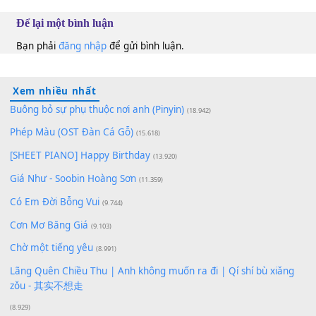
Carol Kim
Bm
Mộng Thi
Dm
100
TAP
Lượt xem:
256
Để lại một bình luận
Bạn phải
đăng nhập
để gửi bình luận.
Xem nhiều nhất
Buông bỏ sự phụ thuộc nơi anh (Pinyin)
(18.942)