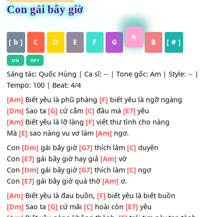
HỢP ÂM
,
Nhạc Trẻ
Con gái bây giờ
A
[ b ]
C
D
E
F
G
B
[ # ]
ON
OFF
Sáng tác: Quốc Hùng | Ca sĩ: -- | Tone gốc: Am | Style: -- 
Tempo: 100 | Beat: 4/4
[Am]
Biết yêu là phũ phàng
[F]
biết yêu là ngỡ ngàng
[Dm]
Sao ta
[G]
cứ cắm
[C]
đầu mà
[E7]
yêu
[Am]
Biết yêu là lỡ làng
[F]
viết thư tình cho nàng
Mà
[E]
sao nàng vu vơ làm
[Am]
ngơ.
Con
[Dm]
gái bây giờ
[G7]
thích làm
[C]
duyên
Con
[E7]
gái bây giờ hay giả
[Am]
vờ
Con
[Dm]
gái bây giờ
[G7]
thích làm
[C]
ngơ