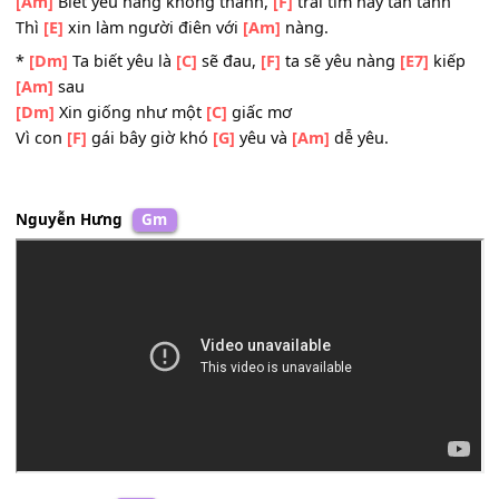
Con
[E7]
gái bây giờ quá thờ
[Am]
ơ.
[Am]
Biết yêu là đau buồn,
[F]
biết yêu là biết buồn
[Dm]
Sao ta
[G]
cứ mãi
[C]
hoài còn
[E7]
yêu
[Am]
Biết yêu nàng không thành,
[F]
trái tim này tan tàn
Thì
[E]
xin làm người điên với
[Am]
nàng.
*
[Dm]
Ta biết yêu là
[C]
sẽ đau,
[F]
ta sẽ yêu nàng
[E7]
ki
[Am]
sau
[Dm]
Xin giống như một
[C]
giấc mơ
Vì con
[F]
gái bây giờ khó
[G]
yêu và
[Am]
dễ yêu.
Nguyễn Hưng
Gm