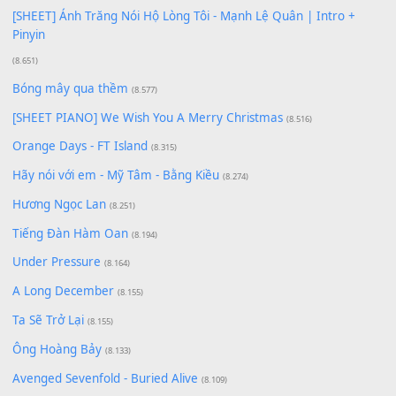
Phép Màu (OST Đàn Cá Gỗ)
(15.618)
[SHEET PIANO] Happy Birthday
(13.920)
Giá Như - Soobin Hoàng Sơn
(11.359)
Có Em Đời Bỗng Vui
(9.744)
Cơn Mơ Băng Giá
(9.103)
Chờ một tiếng yêu
(8.991)
Lãng Quên Chiều Thu | Anh không muốn ra đi | Qí shí bù xiǎ
zǒu - 其实不想走
(8.929)
[SHEET] Ánh Trăng Nói Hộ Lòng Tôi - Mạnh Lệ Quân | Intro +
Pinyin
(8.651)
Bóng mây qua thềm
(8.577)
[SHEET PIANO] We Wish You A Merry Christmas
(8.516)