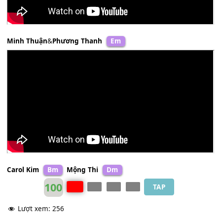
Sơn Tuyền
Dm
Lam Trường
&
Thu Phương
C#m
Minh Thuận
&
Phương Thanh
Em