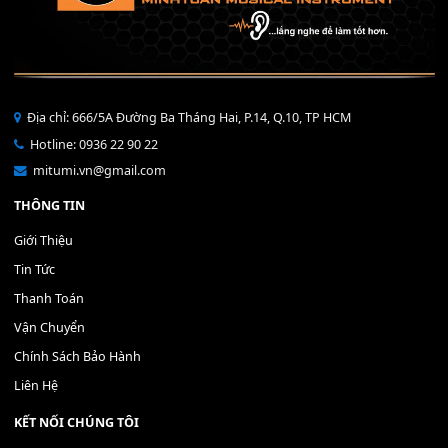
40,000
₫
THÊM VÀO GIỎ HÀNG
Bộ Nút Đệm Đàn Piano CASIO PX - Giá tốt nhất - Sửa tại n
400,000
₫
THÊM VÀO GIỎ HÀNG