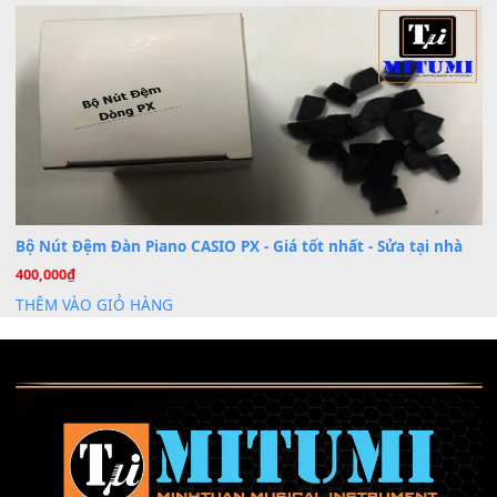
Th7
Nâng Tầm Âm Thanh Cho Cây Đàn Của Bạn
Khóa Học Hướng Dẫn Sử Dụng Đàn Organ/Keyboard
26
Th6
Chuyên Sâu TPHCM | MITUMI
Cài đặt dữ liệu sample cho đàn Yamaha PSR-S750 S95
26
Th6
Mỡ tra phím đàn Piano Organ