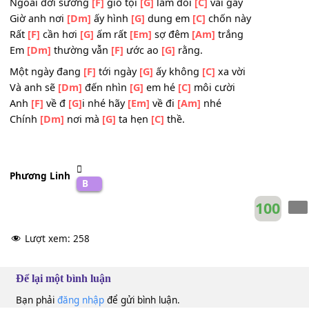
Và ngày mai
[Em]
sẽ ngọt ngào những ước
[G]
hẹn
Phải làm chi
[F]
để hết
[G]
buồn chỉ vì
[Em]
quá nhớ
[Am
Một cảm
[Dm]
giác rất trống
[C]
vắng đến hiu
[G]
quạnh.
Ngoài đời sương
[F]
gió tội
[G]
lắm đôi
[C]
vai gầy
Giờ anh nơi
[Dm]
ấy hình
[G]
dung em
[C]
chốn này
Rất
[F]
cần hơi
[G]
ấm rất
[Em]
sợ đêm
[Am]
trắng
Em
[Dm]
thường vẫn
[F]
ước ao
[G]
rằng.
Một ngày đang
[F]
tới ngày
[G]
ấy không
[C]
xa vời
Và anh sẽ
[Dm]
đến nhìn
[G]
em hé
[C]
môi cười
Anh
[F]
về đ
[G]
i nhé hãy
[Em]
về đi
[Am]
nhé
Chính
[Dm]
nơi mà
[G]
ta hẹn
[C]
thề.
Phương Linh
B
10