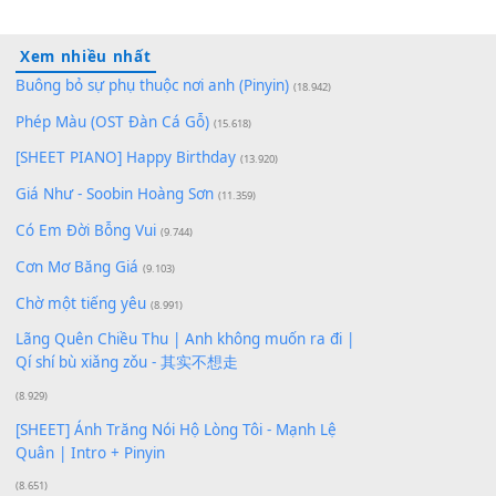
Lượt xem:
258
Để lại một bình luận
Bạn phải
đăng nhập
để gửi bình luận.
Xem nhiều nhất
Buông bỏ sự phụ thuộc nơi anh (Pinyin)
(18.942)
Phép Màu (OST Đàn Cá Gỗ)
(15.618)
[SHEET PIANO] Happy Birthday
(13.920)
Giá Như - Soobin Hoàng Sơn
(11.359)
Có Em Đời Bỗng Vui
(9.744)
Cơn Mơ Băng Giá
(9.103)