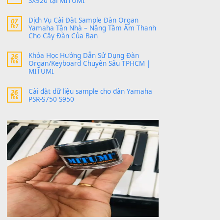
dc STYLE , không có band tiếng…
MinhTuan89
trong
Lỡ làng duyên em
30 Tháng 9, 2025
Trang hợp âm chưa cập nhật sheet, bạn đợi một
thời gian nhé
Khách
trong
Lỡ làng duyên em
30 Tháng 9, 2025
Cho xin sheet nhạc organ được không ạ
BÀI MỚI VIẾT
Dịch vụ cho thuê âm thanh tiệc gia đình,
20
Th7
ban nhạc, ca sĩ.
Cài đặt dữ liệu cho đàn PSR-SX900 PSR-
20
Th7
SX920 tại MITUMI
Dịch Vụ Cài Đặt Sample Đàn Organ
07
Th7
Yamaha Tận Nhà – Nâng Tầm Âm Thanh
Cho Cây Đàn Của Bạn