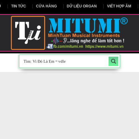
NG CHỦ
TIN TỨC
CỬA HÀNG
DỮ LIỆU ORGAN
V