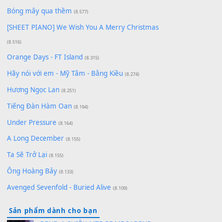
Chờ một tiếng yêu
(8.991)
Lãng Quên Chiều Thu | Anh không muốn ra đi |
Qí shí bù xiǎng zǒu - 其实不想走
(8.929)
[SHEET] Ánh Trăng Nói Hộ Lòng Tôi - Mạnh Lệ
Quân | Intro + Pinyin
(8.651)
Bóng mây qua thềm
(8.577)
[SHEET PIANO] We Wish You A Merry Christmas
(8.516)
Orange Days - FT Island
(8.315)
Hãy nói với em - Mỹ Tâm - Bằng Kiều
(8.274)
Hương Ngọc Lan
(8.251)
Tiếng Đàn Hàm Oan
(8.194)