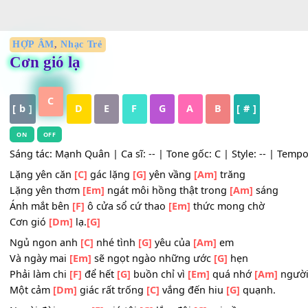
HỢP ÂM
,
Nhạc Trẻ
Cơn gió lạ
C
[ b ]
D
E
F
G
A
B
[ # ]
ON
OFF
Sáng tác: Mạnh Quân | Ca sĩ: -- | Tone gốc: C | Style: -- 
Lặng yên căn
[C]
gác lặng
[G]
yên vầng
[Am]
trăng
Lặng yên thơm
[Em]
ngát môi hồng thật trong
[Am]
sán
Ánh mắt bên
[F]
ô cửa sổ cứ thao
[Em]
thức mong chờ
Cơn gió
[Dm]
lạ.
[G]
Ngủ ngon anh
[C]
nhé tình
[G]
yêu của
[Am]
em