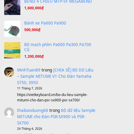
Under Pressure
(8.164)
A Long December
(8.155)
Ta Sẽ Trở Lại
(8.155)
Ông Hoàng Bảy
(8.133)
Avenged Sevenfold - Buried Alive
(8.109)
Sản phẩm dành cho bạn
BEND 4 CHIỀU MTP-5F MEGABEND
1,600,000
₫
Bánh xe Pa600 Pa900
500,000
₫
Bộ mạch phím Pa600 Pa300 Pa700
Cũ