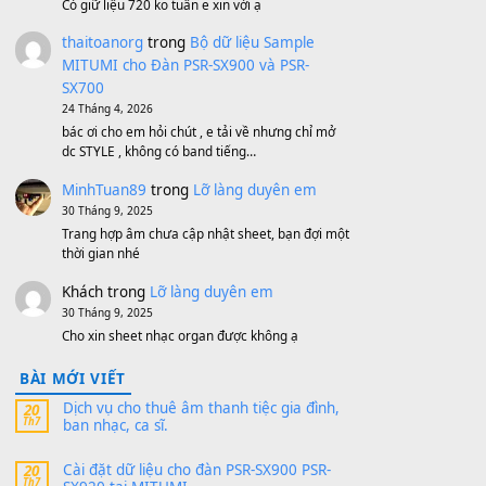
1,200,000
₫
MinhTuan89
trong
[CHIA SẺ] Bộ Dữ Liệu
– Sample MITUMI V1 Cho Đàn Yamaha
S750, S950
11 Tháng 7, 2026
https://vietkeyboard.vn/bo-du-lieu-sample-
mitumi-cho-dan-psr-sx900-psr-sx700/
thaibaoduong68
trong
Bộ dữ liệu Sample
MITUMI cho Đàn PSR-SX900 và PSR-
SX700
24 Tháng 4, 2026
Có giữ liệu 720 ko tuân e xin với ạ
thaitoanorg
trong
Bộ dữ liệu Sample
MITUMI cho Đàn PSR-SX900 và PSR-
SX700
24 Tháng 4, 2026
bác ơi cho em hỏi chút , e tải về nhưng chỉ mở