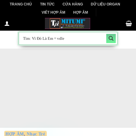
Skip
TRANG CHỦ
TIN TỨC
CỬA HÀNG
DỮ LIỆU ORGAN
to
VIẾT HỢP ÂM
HỢP ÂM
content