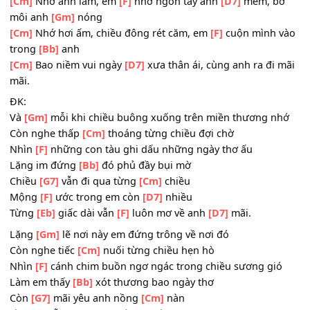
Tàu
[F]
đưa anh đi mãi
[D7]
mãi.
[Gm]
Nhớ anh lắm, em
[Cm]
nhớ phút giây êm
[F]
đềm n
mình yêu
[Bb]
nhau
[Cm]
Nhớ anh lắm, em
[F]
nhớ ngón tay anh
[D7]
mềm, b
môi anh
[Gm]
nóng
[Cm]
Nhớ hơi ấm, chiều đông rét căm, em
[F]
cuộn mình 
trong
[Bb]
anh
[Cm]
Bao niềm vui ngày
[D7]
xưa thân ái, cùng anh ra đi
mãi.
ĐK:
Và
[Gm]
mỗi khi chiều buông xuống trên miền thương n
Còn nghe thấp
[Cm]
thoáng từng chiều đợi chờ
Nhìn
[F]
những con tàu ghi dấu những ngày thơ ấu
Lặng im đứng
[Bb]
đó phủ đầy bụi mờ
Chiều
[G7]
vẫn đi qua từng
[Cm]
chiều
Mộng
[F]
ước trong em còn
[D7]
nhiều
Từng
[Eb]
giấc dài vẫn
[F]
luôn mơ về anh
[D7]
mãi.