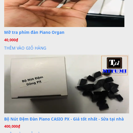
Cài đặt dữ liệu cho đàn PSR-SX900 PSR-SX920 tại MIT
20
Th7
Dịch Vụ Cài Đặt Sample Đàn Organ Yamaha Tận Nhà 
07
Th7
Nâng Tầm Âm Thanh Cho Cây Đàn Của Bạn
Khóa Học Hướng Dẫn Sử Dụng Đàn Organ/Keyboard
26
Th6
Chuyên Sâu TPHCM | MITUMI
Cài đặt dữ liệu sample cho đàn Yamaha PSR-S750 S95
26
Th6