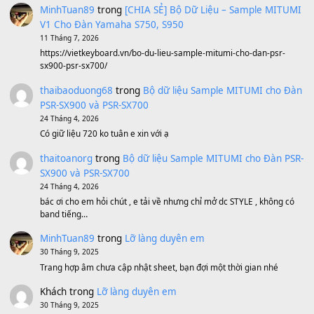
Sản phẩm dành cho bạn
BEND 4 CHIỀU MTP-5F MEGABEND
1,600,000
₫
Bánh xe Pa600 Pa900
500,000
₫
Bộ mạch phím Pa600 Pa300 Pa700 Cũ
1,200,000
₫
MinhTuan89
trong
[CHIA SẺ] Bộ Dữ Liệu – Sample MI
V1 Cho Đàn Yamaha S750, S950
11 Tháng 7, 2026
https://vietkeyboard.vn/bo-du-lieu-sample-mitumi-cho-dan-psr
sx900-psr-sx700/
thaibaoduong68
trong
Bộ dữ liệu Sample MITUMI cho