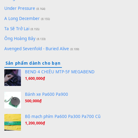
(8.651)
Bóng mây qua thềm
(8.577)
[SHEET PIANO] We Wish You A Merry Christmas
(8.516)
Orange Days - FT Island
(8.315)
Hãy nói với em - Mỹ Tâm - Bằng Kiều
(8.274)
Hương Ngọc Lan
(8.251)
Tiếng Đàn Hàm Oan
(8.194)
Under Pressure
(8.164)
A Long December
(8.155)
Ta Sẽ Trở Lại
(8.155)
Ông Hoàng Bảy
(8.133)
Avenged Sevenfold - Buried Alive
(8.109)