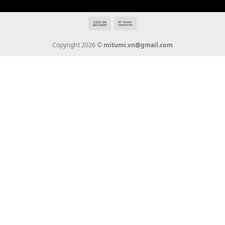
Giới Thiệu
Tin Tức
Thanh Toán
Vận Chuyển
Chính Sách Bảo Hành
Liên Hệ
KẾT NỐI CHÚNG TÔI
0936 22 90 22