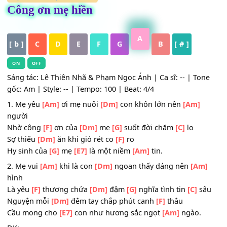
HỢP ÂM
,
Nhạc Trữ Tình
Công ơn mẹ hiền
A
[ b ]
C
D
E
F
G
B
[ # ]
ON
OFF
Sáng tác: Lê Thiên Nhã & Phạm Ngọc Ánh | Ca sĩ: -- | To
gốc: Am | Style: -- | Tempo: 100 | Beat: 4/4
1. Mẹ yêu
[Am]
ơi mẹ nuôi
[Dm]
con khôn lớn nên
[Am]
người
Nhờ công
[F]
ơn của
[Dm]
mẹ
[G]
suốt đời chăm
[C]
lo
Sợ thiếu
[Dm]
ăn khi gió rét co
[F]
ro
Hy sinh của
[G]
mẹ
[E7]
là một niềm
[Am]
tin.
2. Mẹ vui
[Am]
khi là con
[Dm]
ngoan thấy dáng nên
[Am
hình