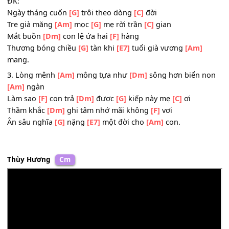
Là yêu
[F]
thương chứa
[Dm]
đậm
[G]
nghĩa tình tin
[C]
s
Nguyện mỗi
[Dm]
đêm tay chắp phút canh
[F]
thâu
Cầu mong cho
[E7]
con như hương sắc ngọt
[Am]
ngào.
ĐK:
Ngày tháng cuốn
[G]
trôi theo dòng
[C]
đời
Tre già măng
[Am]
mọc
[G]
mẹ rời trần
[C]
gian
Mắt buồn
[Dm]
con lệ ứa hai
[F]
hàng
Thương bóng chiều
[G]
tàn khi
[E7]
tuổi già vương
[Am]
mang.
3. Lòng mênh
[Am]
mông tựa như
[Dm]
sông hơn biển 
[Am]
ngàn
Làm sao
[F]
con trả
[Dm]
được
[G]
kiếp này mẹ
[C]
ơi
Thầm khắc
[Dm]
ghi tâm nhớ mãi không
[F]
vơi
Ân sâu nghĩa
[G]
nặng
[E7]
một đời cho
[Am]
con.
Thùy Hương
Cm