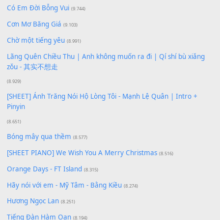
Xem nhiều nhất
Buông bỏ sự phụ thuộc nơi anh (Pinyin)
(18.942)
Phép Màu (OST Đàn Cá Gỗ)
(15.618)
[SHEET PIANO] Happy Birthday
(13.920)
Giá Như - Soobin Hoàng Sơn
(11.359)
Có Em Đời Bỗng Vui
(9.744)
Cơn Mơ Băng Giá
(9.103)
Chờ một tiếng yêu
(8.991)
Lãng Quên Chiều Thu | Anh không muốn ra đi | Qí shí bù xiǎ
zǒu - 其实不想走
(8.929)
[SHEET] Ánh Trăng Nói Hộ Lòng Tôi - Mạnh Lệ Quân | Intro +
Pinyin