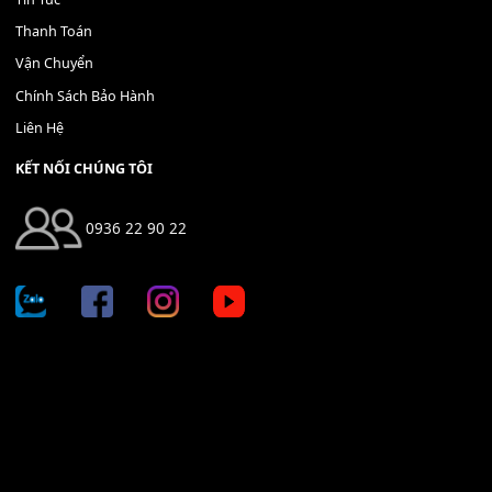
THÊM VÀO GIỎ HÀNG
Địa chỉ: 666/5A Đường Ba Tháng Hai, P.14, Q.10, TP HCM
Hotline: 0936 22 90 22
mitumi.vn@gmail.com
THÔNG TIN