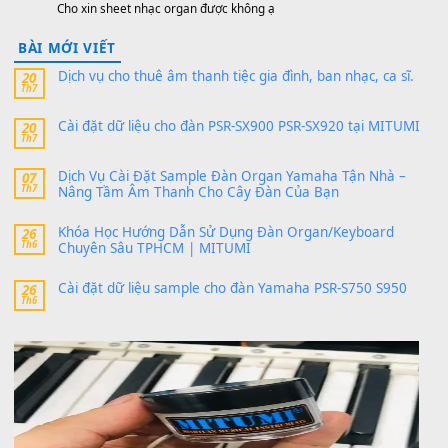
PSR-SX900 và PSR-SX700
24 Tháng 4, 2026
Có giữ liệu 720 ko tuân e xin với ạ
thaitoanorg
trong
Bộ dữ liệu Sample MITUMI cho Đàn
SX900 và PSR-SX700
24 Tháng 4, 2026
bác ơi cho em hỏi chút , e tải về nhưng chỉ mở dc STYLE , khôn
band tiếng…
MinhTuan89
trong
Lỡ làng duyên em
30 Tháng 9, 2025
Trang hợp âm chưa cập nhật sheet, bạn đợi một thời gian nhé
Khách
trong
Lỡ làng duyên em
30 Tháng 9, 2025
Cho xin sheet nhạc organ được không ạ
BÀI MỚI VIẾT
Dịch vụ cho thuê âm thanh tiệc gia đình, ban nhạc, ca s
20
Th7