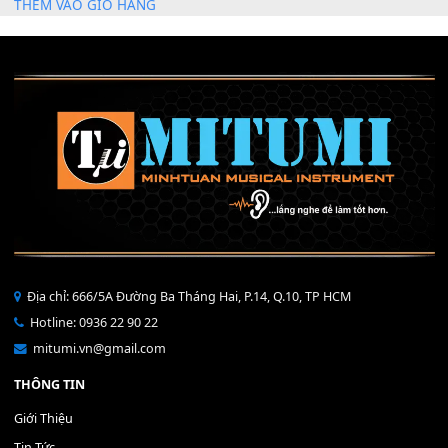
Mỡ tra phím đàn Piano Organ
40,000
₫
THÊM VÀO GIỎ HÀNG
Bộ Nút Đệm Đàn Piano CASIO PX - Giá tốt nhất - Sửa tại n
400,000
₫