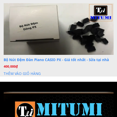
Khóa Học Hướng Dẫn Sử Dụng Đàn Organ/Keyboard
26
Th6
Chuyên Sâu TPHCM | MITUMI
Cài đặt dữ liệu sample cho đàn Yamaha PSR-S750 S95
26
Th6
Mỡ tra phím đàn Piano Organ
40,000
₫
THÊM VÀO GIỎ HÀNG