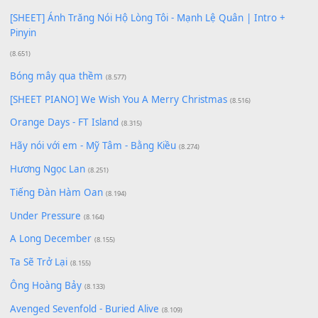
[SHEET PIANO] Happy Birthday
(13.920)
Giá Như - Soobin Hoàng Sơn
(11.359)
Có Em Đời Bỗng Vui
(9.744)
Cơn Mơ Băng Giá
(9.103)
Chờ một tiếng yêu
(8.991)
Lãng Quên Chiều Thu | Anh không muốn ra đi | Qí shí bù xiǎ
zǒu - 其实不想走
(8.929)
[SHEET] Ánh Trăng Nói Hộ Lòng Tôi - Mạnh Lệ Quân | Intro +
Pinyin
(8.651)
Bóng mây qua thềm
(8.577)
[SHEET PIANO] We Wish You A Merry Christmas
(8.516)
Orange Days - FT Island
(8.315)