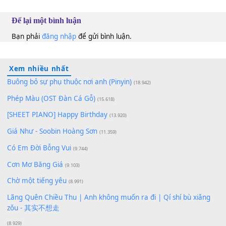
100
TAP
Lượt xem:
173
Để lại một bình luận
Bạn phải
đăng nhập
để gửi bình luận.
Xem nhiều nhất
Buông bỏ sự phụ thuộc nơi anh (Pinyin)
(18.942)
Phép Màu (OST Đàn Cá Gỗ)
(15.618)