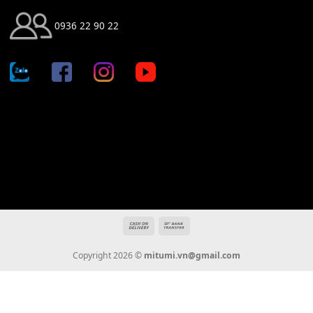
Địa chỉ: 666/5A Đường Ba Tháng Hai, P.14, Q.10, TP HCM
Hotline: 0936 22 90 22
mitumi.vn@gmail.com
THÔNG TIN
Giới Thiệu
Tin Tức
Thanh Toán
Vận Chuyển