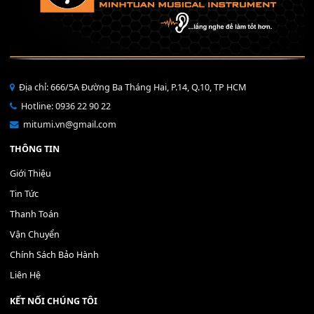
Bộ Nút Đệm Đàn Piano CASIO PX - Giá tốt nhất - Sửa tại n
400,000
₫
THÊM VÀO GIỎ HÀNG