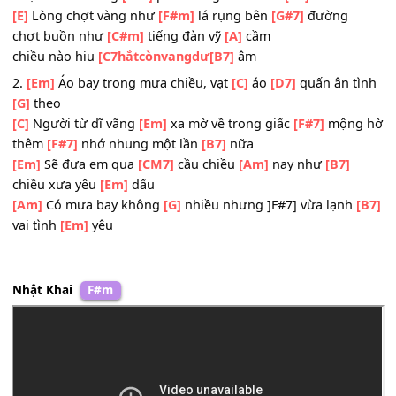
ngày
[E]
xưa
[E]
Đời lặng dần theo
[F#m]
tiếng cầu kinh
[G#7]
chiều
còn tìm đâu
[C#m]
nữa tình ban
[A]
đầu
nhạt nhòa hương
[F#7]
phấn từng đêm hôm
[B7]
nào
[E]
Lòng chợt vàng như
[F#m]
lá rụng bên
[G#7]
đường
chợt buồn như
[C#m]
tiếng đàn vỹ
[A]
cầm
chiều nào hiu
[C7hắtcònvangdư[B7]
âm
2.
[Em]
Áo bay trong mưa chiều, vạt
[C]
áo
[D7]
quấn ân t
[G]
theo
[C]
Người từ dĩ vãng
[Em]
xa mờ về trong giấc
[F#7]
mộn
thêm
[F#7]
nhớ nhung một lần
[B7]
nữa
[Em]
Sẽ đưa em qua
[CM7]
cầu chiều
[Am]
nay như
[B7]
chiều xưa yêu
[Em]
dấu
[Am]
Có mưa bay không
[G]
nhiều nhưng ]F#7] vừa lạnh
vai tình
[Em]
yêu