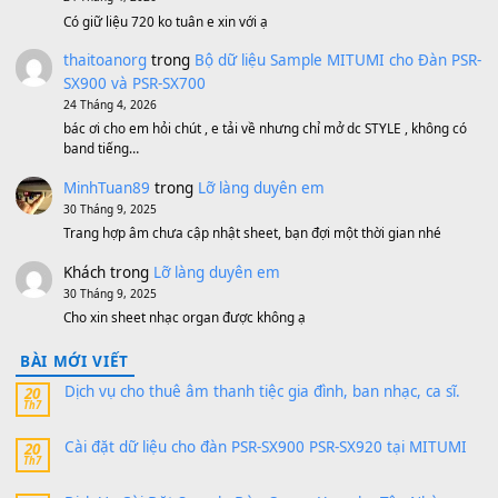
500,000
₫
Bộ mạch phím Pa600 Pa300 Pa700 Cũ
1,200,000
₫
MinhTuan89
trong
[CHIA SẺ] Bộ Dữ Liệu – Sample MI
V1 Cho Đàn Yamaha S750, S950
11 Tháng 7, 2026
https://vietkeyboard.vn/bo-du-lieu-sample-mitumi-cho-dan-psr
sx900-psr-sx700/
thaibaoduong68
trong
Bộ dữ liệu Sample MITUMI cho
PSR-SX900 và PSR-SX700
24 Tháng 4, 2026
Có giữ liệu 720 ko tuân e xin với ạ
thaitoanorg
trong
Bộ dữ liệu Sample MITUMI cho Đàn
SX900 và PSR-SX700