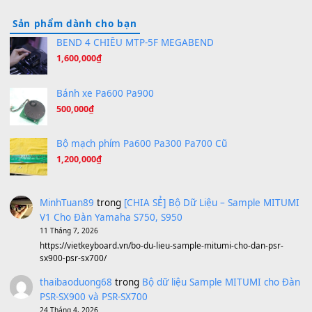
Hãy nói với em - Mỹ Tâm - Bằng Kiều
(8.274)
Hương Ngọc Lan
(8.251)
Tiếng Đàn Hàm Oan
(8.194)
Under Pressure
(8.164)
A Long December
(8.155)
Ta Sẽ Trở Lại
(8.155)
Ông Hoàng Bảy
(8.133)
Avenged Sevenfold - Buried Alive
(8.109)
Sản phẩm dành cho bạn
BEND 4 CHIỀU MTP-5F MEGABEND
1,600,000
₫
Bánh xe Pa600 Pa900