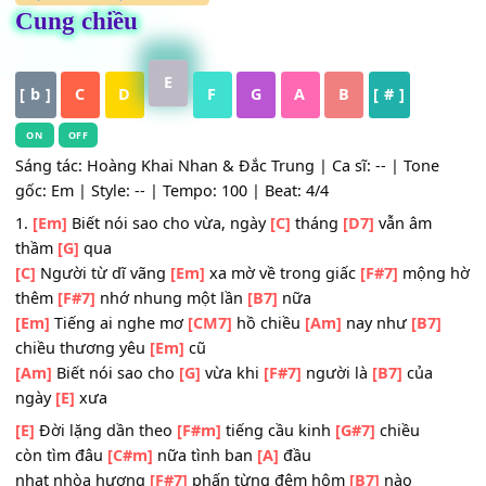
HỢP ÂM
,
Nhạc Trữ Tình
Cung chiều
E
[ b ]
C
D
F
G
A
B
[ # ]
ON
OFF
Sáng tác: Hoàng Khai Nhan & Đắc Trung | Ca sĩ: -- | Ton
gốc: Em | Style: -- | Tempo: 100 | Beat: 4/4
1.
[Em]
Biết nói sao cho vừa, ngày
[C]
tháng
[D7]
vẫn âm
thầm
[G]
qua
[C]
Người từ dĩ vãng
[Em]
xa mờ về trong giấc
[F#7]
mộn
thêm
[F#7]
nhớ nhung một lần
[B7]
nữa
[Em]
Tiếng ai nghe mơ
[CM7]
hồ chiều
[Am]
nay như
[B7
chiều thương yêu
[Em]
cũ
[Am]
Biết nói sao cho
[G]
vừa khi
[F#7]
người là
[B7]
của