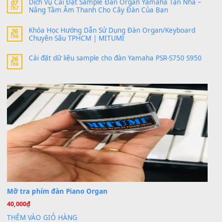
24 Tháng 4, 2026
bác ơi cho em hỏi chút , e tải về nhưng chỉ mở dc STYLE , khôn
band tiếng…
MinhTuan89
trong
Lỡ làng duyên em
30 Tháng 9, 2025
Trang hợp âm chưa cập nhật sheet, bạn đợi một thời gian nhé
Khách
trong
Lỡ làng duyên em
30 Tháng 9, 2025
Cho xin sheet nhạc organ được không ạ
BÀI MỚI VIẾT
Dịch vụ cho thuê âm thanh tiệc gia đình, ban nhạc, ca s
20
Th7
Cài đặt dữ liệu cho đàn PSR-SX900 PSR-SX920 tại MIT
20
Th7
Dịch Vụ Cài Đặt Sample Đàn Organ Yamaha Tận Nhà 
07
Th7
Nâng Tầm Âm Thanh Cho Cây Đàn Của Bạn