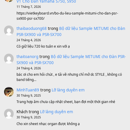
Sản phẩm dành cho bạn
BEND 4 CHIỀU MTP-5F MEGABEND
1,600,000
₫
Bánh xe Pa600 Pa900
500,000
₫
Bộ mạch phím Pa600 Pa300 Pa700 Cũ
1,200,000
₫
MinhTuan89
trong
[CHIA SẺ] Bộ Dữ Liệu – Sample MI
V1 Cho Đàn Yamaha S750, S950
11 Tháng 7, 2026
https://vietkeyboard.vn/bo-du-lieu-sample-mitumi-cho-dan-psr
sx900-psr-sx700/