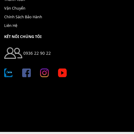
THÊM VÀO GIỎ HÀNG
Địa chỉ: 666/5A Đường Ba Tháng Hai, P.14, Q.10, TP HCM
Hotline: 0936 22 90 22
mitumi.vn@gmail.com
THÔNG TIN