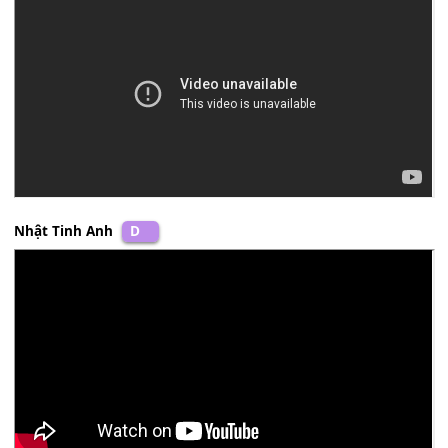
Giọt nước mắt
[Dm]
rơi bên thềm
[G]
dòng nước cuốn
[C
xa.
Nguyên Vũ
D
Nhật Tinh Anh
D