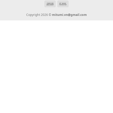
Giới Thiệu
Tin Tức
Thanh Toán
Vận Chuyển
Chính Sách Bảo Hành
Liên Hệ
KẾT NỐI CHÚNG TÔI
0936 22 90 22