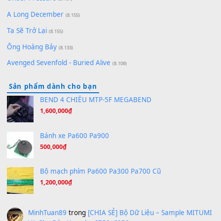
Pinyin
(8.651)
Bóng mây qua thềm
(8.577)
[SHEET PIANO] We Wish You A Merry Christmas
(8.516)
Orange Days - FT Island
(8.315)
Hãy nói với em - Mỹ Tâm - Bằng Kiều
(8.274)
Hương Ngọc Lan
(8.251)
Tiếng Đàn Hàm Oan
(8.194)
Under Pressure
(8.164)
A Long December
(8.155)
Ta Sẽ Trở Lại
(8.155)
Ông Hoàng Bảy
(8.133)
Avenged Sevenfold - Buried Alive
(8.109)