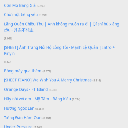
Xem nhiều nhất
Buông bỏ sự phụ thuộc nơi anh (Pinyin)
(18.942)
Phép Màu (OST Đàn Cá Gỗ)
(15.618)
[SHEET PIANO] Happy Birthday
(13.920)
Giá Như - Soobin Hoàng Sơn
(11.359)
Có Em Đời Bỗng Vui
(9.744)
Cơn Mơ Băng Giá
(9.103)
Chờ một tiếng yêu
(8.991)
Lãng Quên Chiều Thu | Anh không muốn ra đi | Qí shí bù xiǎ
zǒu - 其实不想走
(8.929)
[SHEET] Ánh Trăng Nói Hộ Lòng Tôi - Mạnh Lệ Quân | Intro +