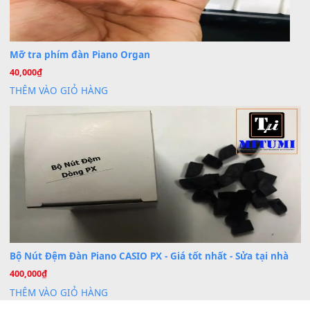
Dịch vụ cho thuê âm thanh tiệc gia đình, ban nhạc, ca s
20
Th7
Cài đặt dữ liệu cho đàn PSR-SX900 PSR-SX920 tại MIT
20
Th7
Dịch Vụ Cài Đặt Sample Đàn Organ Yamaha Tận Nhà 
07
Th7
Nâng Tầm Âm Thanh Cho Cây Đàn Của Bạn
Khóa Học Hướng Dẫn Sử Dụng Đàn Organ/Keyboard
26
Th6
Chuyên Sâu TPHCM | MITUMI
Cài đặt dữ liệu sample cho đàn Yamaha PSR-S750 S95
26
Th6