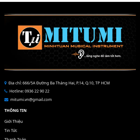
Mỡ tra phím đàn Piano Organ
40,000
₫
THÊM VÀO GIỎ HÀNG
Bộ Nút Đệm Đàn Piano CASIO PX - Giá tốt nhất - Sửa tại n
400,000
₫