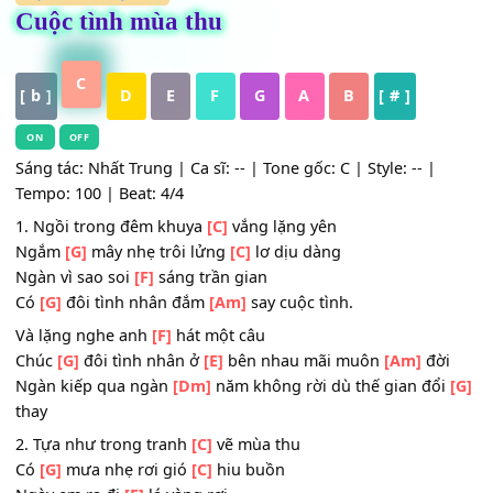
HỢP ÂM
,
Nhạc Trẻ
Cuộc tình mùa thu
C
[ b ]
D
E
F
G
A
B
[ # ]
ON
OFF
Sáng tác: Nhất Trung | Ca sĩ: -- | Tone gốc: C | Style: -- |
Tempo: 100 | Beat: 4/4
1. Ngồi trong đêm khuya
[C]
vắng lặng yên
Ngắm
[G]
mây nhẹ trôi lửng
[C]
lơ dịu dàng
Ngàn vì sao soi
[F]
sáng trần gian
Có
[G]
đôi tình nhân đắm
[Am]
say cuộc tình.
Và lặng nghe anh
[F]
hát một câu
Chúc
[G]
đôi tình nhân ở
[E]
bên nhau mãi muôn
[Am]
đờ
Ngàn kiếp qua ngàn
[Dm]
năm không rời dù thế gian đổ