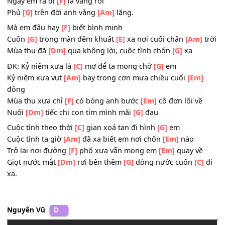
thay
2. Tựa như trong tranh
[C]
vẽ mùa thu
Có
[G]
mưa nhẹ rơi gió
[C]
hiu buồn
Ngày em ra đi
[F]
lá vàng rơi
Phủ
[G]
trên đời anh vắng
[Am]
lặng.
Mà em đâu hay
[F]
biết bình minh
Cuốn
[G]
trong màn đêm khuất
[E]
xa nơi cuối chân
[Am]
Mùa thu đã
[Dm]
qua không lời, cuộc tình chốn
[G]
xa
ĐK: Kỷ niệm xưa là
[C]
mơ để ta mong chờ
[G]
em
Kỷ niệm xưa vụt
[Am]
bay trong cơn mưa chiều cuối
[Em
đông
Mùa thu xưa chỉ
[F]
có bóng anh bước
[Em]
cô đơn lối về
Nuối
[Dm]
tiếc chi con tim mình mãi
[G]
đau
Cuộc tình theo thời
[C]
gian xoá tan đi hình
[G]
em
Cuộc tình ta giờ
[Am]
đã xa biết em nơi chốn
[Em]
nào
Trở lại nơi đường
[F]
phố xưa vẫn mong em
[Em]
quay v